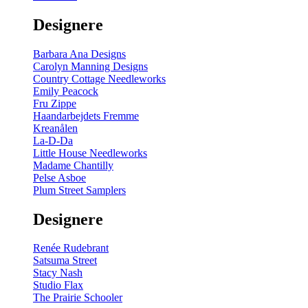
gul
-
Designere
200
m
antal
Barbara Ana Designs
Carolyn Manning Designs
Country Cottage Needleworks
Emily Peacock
Fru Zippe
Haandarbejdets Fremme
Kreanålen
La-D-Da
Little House Needleworks
Madame Chantilly
Pelse Asboe
Plum Street Samplers
Designere
Renée Rudebrant
Satsuma Street
Stacy Nash
Studio Flax
The Prairie Schooler