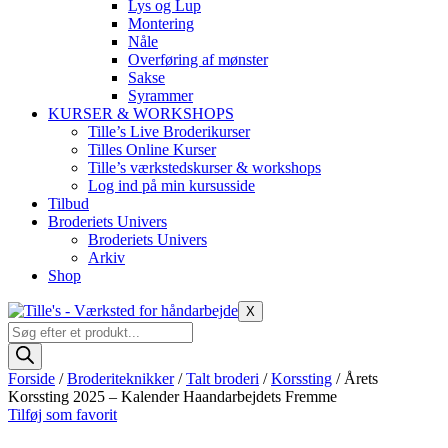
Lys og Lup
Montering
Nåle
Overføring af mønster
Sakse
Syrammer
KURSER & WORKSHOPS
Tille’s Live Broderikurser
Tilles Online Kurser
Tille’s værkstedskurser & workshops
Log ind på min kursusside
Tilbud
Broderiets Univers
Broderiets Univers
Arkiv
Shop
X
Products
search
Forside
/
Broderiteknikker
/
Talt broderi
/
Korssting
/ Årets
Korssting 2025 – Kalender Haandarbejdets Fremme
Tilføj som favorit