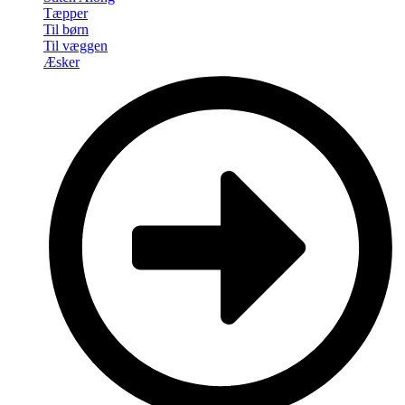
Tæpper
Til børn
Til væggen
Æsker