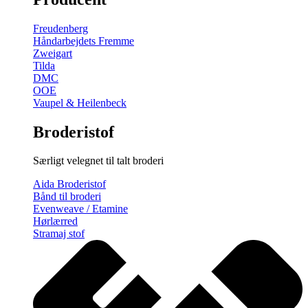
gratis
broderimønster
Freudenberg
antal
Håndarbejdets Fremme
Zweigart
Tilda
DMC
OOE
Vaupel & Heilenbeck
Broderistof
Særligt velegnet til talt broderi
Aida Broderistof
Bånd til broderi
Evenweave / Etamine
Hørlærred
Stramaj stof