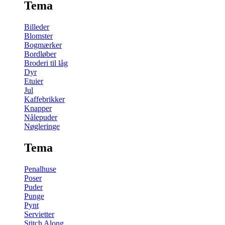
Tema
Billeder
Blomster
Bogmærker
Bordløber
Broderi til låg
Dyr
Etuier
Jul
Kaffebrikker
Knapper
Nålepuder
Nøgleringe
Tema
Penalhuse
Poser
Puder
Punge
Pynt
Servietter
Stitch Along