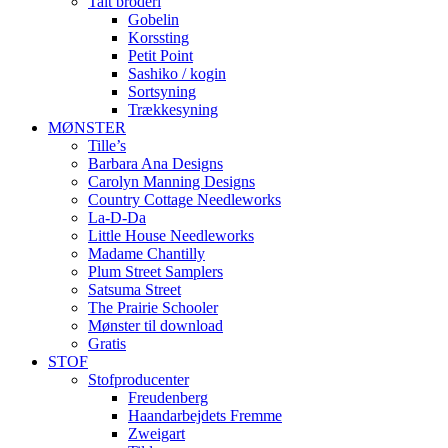
Talt broderi
Gobelin
Korssting
Petit Point
Sashiko / kogin
Sortsyning
Trækkesyning
MØNSTER
Tille’s
Barbara Ana Designs
Carolyn Manning Designs
Country Cottage Needleworks
La-D-Da
Little House Needleworks
Madame Chantilly
Plum Street Samplers
Satsuma Street
The Prairie Schooler
Mønster til download
Gratis
STOF
Stofproducenter
Freudenberg
Haandarbejdets Fremme
Zweigart