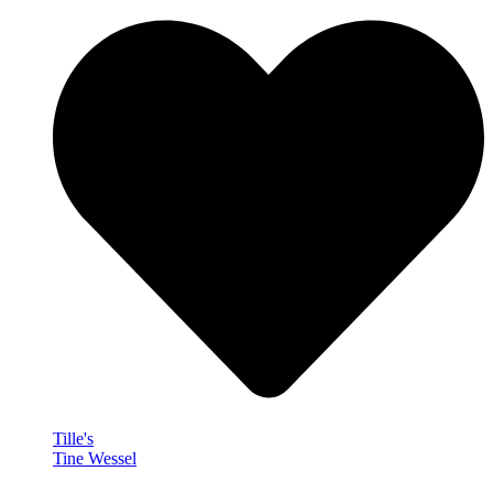
Tille's
Tine Wessel