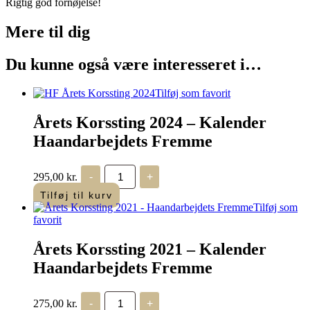
Rigtig god fornøjelse!
Mere til
dig
Du kunne også være interesseret i…
Tilføj som favorit
Årets Korssting 2024 – Kalender
Haandarbejdets Fremme
Årets
295,00
kr.
-
+
Korssting
2024
Tilføj til kurv
-
Tilføj som
Kalender
favorit
Haandarbejdets
Fremme
Årets Korssting 2021 – Kalender
antal
Haandarbejdets Fremme
Årets
275,00
kr.
-
+
Korssting