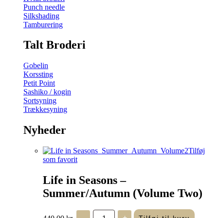
Punch needle
Silkshading
Tamburering
Talt Broderi
Gobelin
Korssting
Petit Point
Sashiko / kogin
Sortsyning
Trækkesyning
Nyheder
Tilføj
som favorit
Life in Seasons –
Summer/Autumn (Volume Two)
Life
440,00
kr.
-
+