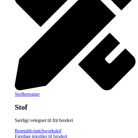
Stofberegner
Stof
Særligt velegnet til frit broderi
Bomulds/patchworkstof
Færdige tekstiler til broderi