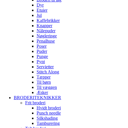
Dyr
Etuier
Jul
Kaffebrikker
Knapper
Nålepuder
Nøgleringe
Penalhuse
Poser
Puder
Punge
Pynt
Servietter
Stitch Along
Tæpper
Til børn
Til væggen
Æsker
BRODERITEKNIKKER
Frit broderi
Hvidt broderi
Punch needle
Silkshading
Tamburering