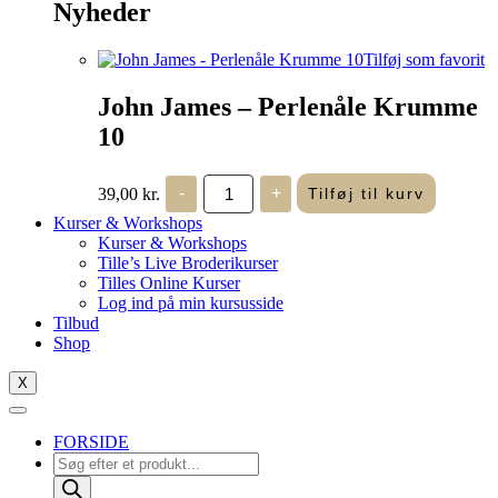
Nyheder
Tilføj som favorit
John James – Perlenåle Krumme
10
John
39,00
kr.
-
+
Tilføj til kurv
James
-
Kurser & Workshops
Perlenåle
Kurser & Workshops
Krumme
Tille’s Live Broderikurser
10
Tilles Online Kurser
antal
Log ind på min kursusside
Tilbud
Shop
X
FORSIDE
Products
search