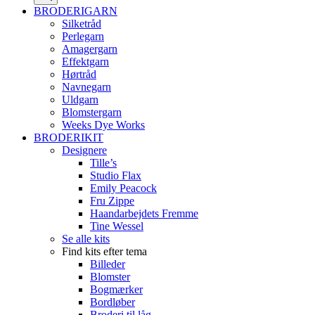
BRODERIGARN
Silketråd
Perlegarn
Amagergarn
Effektgarn
Hørtråd
Navnegarn
Uldgarn
Blomstergarn
Weeks Dye Works
BRODERIKIT
Designere
Tille’s
Studio Flax
Emily Peacock
Fru Zippe
Haandarbejdets Fremme
Tine Wessel
Se alle kits
Find kits efter tema
Billeder
Blomster
Bogmærker
Bordløber
Broderi til låg