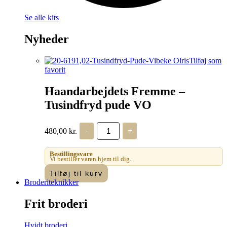
Se alle kits
Nyheder
Tilføj som
favorit
Haandarbejdets Fremme –
Tusindfryd pude VO
Haandarbejdets
480,00
kr.
-
+
Fremme
-
Tusindfryd
Bestillingsvare
pude
Vi bestiller varen hjem til dig.
VO
Tilføj til kurv
antal
Broderiteknikker
Frit broderi
Hvidt broderi