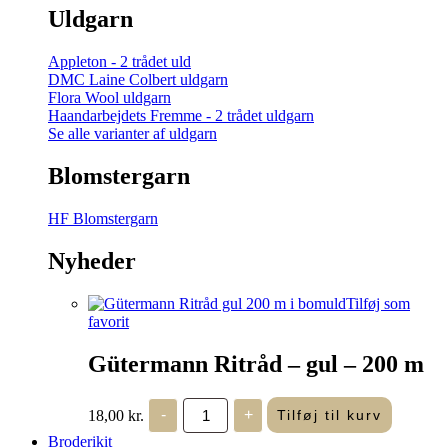
Uldgarn
Appleton - 2 trådet uld
DMC Laine Colbert uldgarn
Flora Wool uldgarn
Haandarbejdets Fremme - 2 trådet uldgarn
Se alle varianter af uldgarn
Blomstergarn
HF Blomstergarn
Nyheder
Tilføj som
favorit
Gütermann Ritråd – gul – 200 m
Gütermann
18,00
kr.
-
+
Tilføj til kurv
Ritråd
-
Broderikit