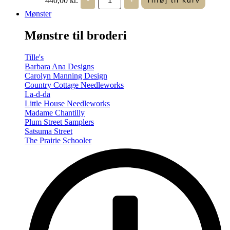
Tilføj til kurv
in
Seasons
Mønster
-
Summer/Autumn
Mønstre til broderi
(Volume
Two)
antal
Tille's
Barbara Ana Designs
Carolyn Manning Design
Country Cottage Needleworks
La-d-da
Little House Needleworks
Madame Chantilly
Plum Street Samplers
Satsuma Street
The Prairie Schooler