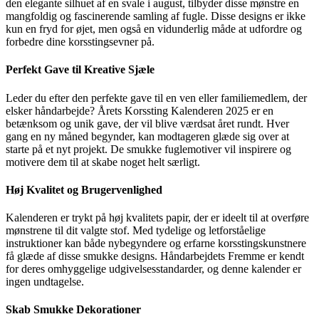
den elegante silhuet af en svale i august, tilbyder disse mønstre en
mangfoldig og fascinerende samling af fugle. Disse designs er ikke
kun en fryd for øjet, men også en vidunderlig måde at udfordre og
forbedre dine korsstingsevner på.
Perfekt Gave til Kreative Sjæle
Leder du efter den perfekte gave til en ven eller familiemedlem, der
elsker håndarbejde? Årets Korssting Kalenderen 2025 er en
betænksom og unik gave, der vil blive værdsat året rundt. Hver
gang en ny måned begynder, kan modtageren glæde sig over at
starte på et nyt projekt. De smukke fuglemotiver vil inspirere og
motivere dem til at skabe noget helt særligt.
Høj Kvalitet og Brugervenlighed
Kalenderen er trykt på høj kvalitets papir, der er ideelt til at overføre
mønstrene til dit valgte stof. Med tydelige og letforståelige
instruktioner kan både nybegyndere og erfarne korsstingskunstnere
få glæde af disse smukke designs. Håndarbejdets Fremme er kendt
for deres omhyggelige udgivelsesstandarder, og denne kalender er
ingen undtagelse.
Skab Smukke Dekorationer