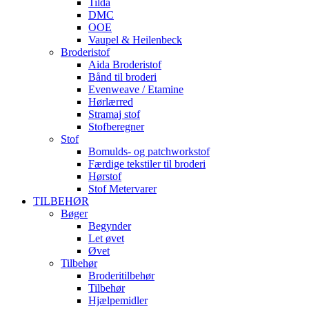
Tilda
DMC
OOE
Vaupel & Heilenbeck
Broderistof
Aida Broderistof
Bånd til broderi
Evenweave / Etamine
Hørlærred
Stramaj stof
Stofberegner
Stof
Bomulds- og patchworkstof
Færdige tekstiler til broderi
Hørstof
Stof Metervarer
TILBEHØR
Bøger
Begynder
Let øvet
Øvet
Tilbehør
Broderitilbehør
Tilbehør
Hjælpemidler