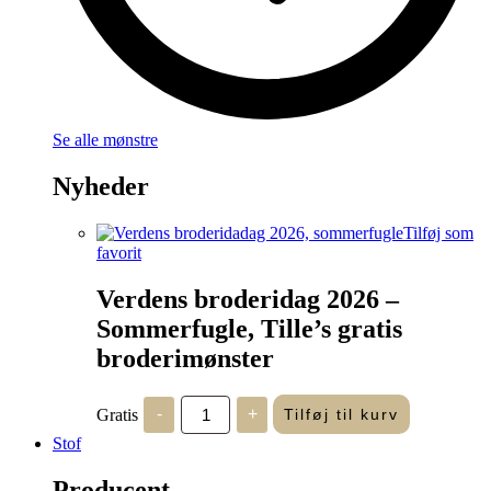
Se alle mønstre
Nyheder
Tilføj som
favorit
Verdens broderidag 2026 –
Sommerfugle, Tille’s gratis
broderimønster
Verdens
Gratis
-
+
Tilføj til kurv
broderidag
2026
Stof
-
Sommerfugle,
Producent
Tille's