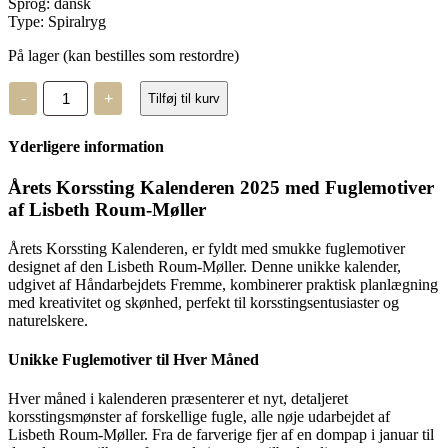
Sprog: dansk
Type: Spiralryg
På lager (kan bestilles som restordre)
Årets
-
+
Tilføj til kurv
Korssting
2025
-
Yderligere information
Kalender
Haandarbejdets
Fremme
Årets Korssting Kalenderen 2025 med Fuglemotiver
antal
af Lisbeth Roum-Møller
Årets Korssting Kalenderen, er fyldt med smukke fuglemotiver
designet af den Lisbeth Roum-Møller. Denne unikke kalender,
udgivet af Håndarbejdets Fremme, kombinerer praktisk planlægning
med kreativitet og skønhed, perfekt til korsstingsentusiaster og
naturelskere.
Unikke Fuglemotiver til Hver Måned
Hver måned i kalenderen præsenterer et nyt, detaljeret
korsstingsmønster af forskellige fugle, alle nøje udarbejdet af
Lisbeth Roum-Møller. Fra de farverige fjer af en dompap i januar til