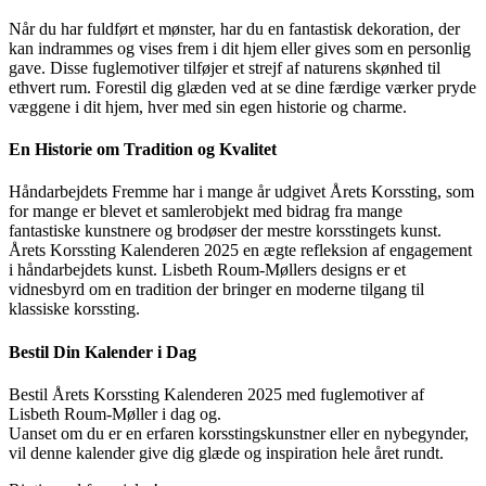
Når du har fuldført et mønster, har du en fantastisk dekoration, der
kan indrammes og vises frem i dit hjem eller gives som en personlig
gave. Disse fuglemotiver tilføjer et strejf af naturens skønhed til
ethvert rum. Forestil dig glæden ved at se dine færdige værker pryde
væggene i dit hjem, hver med sin egen historie og charme.
En Historie om Tradition og Kvalitet
Håndarbejdets Fremme har i mange år udgivet Årets Korssting, som
for mange er blevet et samlerobjekt med bidrag fra mange
fantastiske kunstnere og brodøser der mestre korsstingets kunst.
Årets Korssting Kalenderen 2025 en ægte refleksion af engagement
i håndarbejdets kunst. Lisbeth Roum-Møllers designs er et
vidnesbyrd om en tradition der bringer en moderne tilgang til
klassiske korssting.
Bestil Din Kalender i Dag
Bestil Årets Korssting Kalenderen 2025 med fuglemotiver af
Lisbeth Roum-Møller i dag og.
Uanset om du er en erfaren korsstingskunstner eller en nybegynder,
vil denne kalender give dig glæde og inspiration hele året rundt.