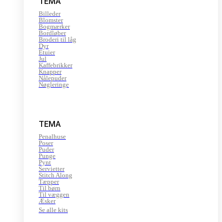
TEMA
Billeder
Blomster
Bogmærker
Bordløber
Broderi til låg
Dyr
Etuier
Jul
Kaffebrikker
Knapper
Nålepuder
Nøgleringe
TEMA
Penalhuse
Poser
Puder
Punge
Pynt
Servietter
Stitch Along
Tæpper
Til børn
Til væggen
Æsker
Se alle kits