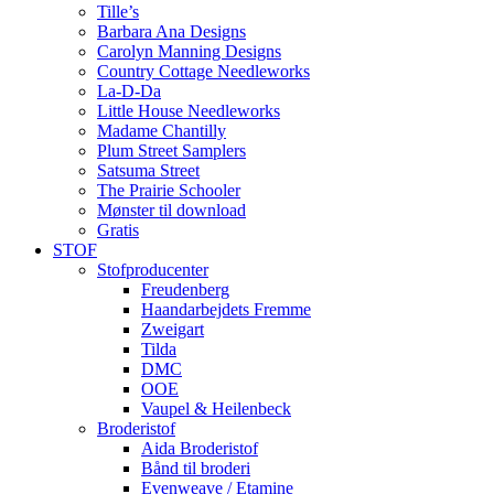
Tille’s
Barbara Ana Designs
Carolyn Manning Designs
Country Cottage Needleworks
La-D-Da
Little House Needleworks
Madame Chantilly
Plum Street Samplers
Satsuma Street
The Prairie Schooler
Mønster til download
Gratis
STOF
Stofproducenter
Freudenberg
Haandarbejdets Fremme
Zweigart
Tilda
DMC
OOE
Vaupel & Heilenbeck
Broderistof
Aida Broderistof
Bånd til broderi
Evenweave / Etamine