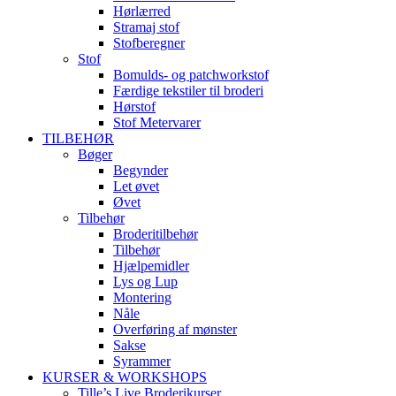
Hørlærred
Stramaj stof
Stofberegner
Stof
Bomulds- og patchworkstof
Færdige tekstiler til broderi
Hørstof
Stof Metervarer
TILBEHØR
Bøger
Begynder
Let øvet
Øvet
Tilbehør
Broderitilbehør
Tilbehør
Hjælpemidler
Lys og Lup
Montering
Nåle
Overføring af mønster
Sakse
Syrammer
KURSER & WORKSHOPS
Tille’s Live Broderikurser