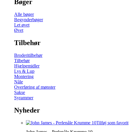
Bøger
Alle bøger
Begynderbøger
Let øvet
Øvet
Tilbehør
Broderitilbehør
Tilbehør
Hjælpemidler
Lys & Lup
Montering
Nåle
Overføring af mønster
Sakse
Syrammer
Nyheder
Tilføj som favorit
John James – Perlenåle Krumme 10