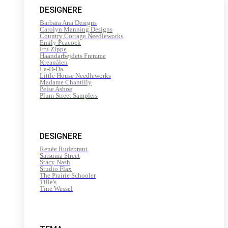
DESIGNERE
Barbara Ana Designs
Carolyn Manning Designs
Country Cottage Needleworks
Emily Peacock
Fru Zippe
Haandarbejdets Fremme
Kreanålen
La-D-Da
Little House Needleworks
Madame Chantilly
Pelse Asboe
Plum Street Samplers
DESIGNERE
Renée Rudebrant
Satsuma Street
Stacy Nash
Studio Flax
The Prairie Schooler
Tille's
Tine Wessel