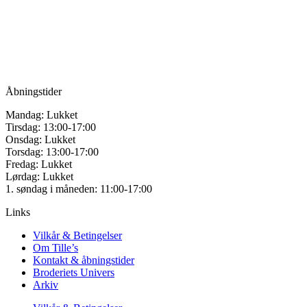
vælges
Vandmanden 12B
på
9200 Aalborg SV
varesiden
Tlf.: +45
81987264
Mail:
info@tilles.dk
CVR: 42501328
Åbningstider
Mandag: Lukket
Tirsdag: 13:00-17:00
Onsdag: Lukket
Torsdag: 13:00-17:00
Fredag: Lukket
Lørdag: Lukket
1. søndag i måneden: 11:00-17:00
Links
Vilkår & Betingelser
Om Tille’s
Kontakt & åbningstider
Broderiets Univers
Arkiv