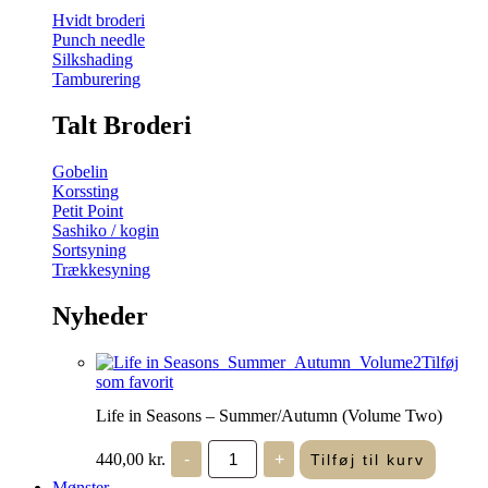
Hvidt broderi
Punch needle
Silkshading
Tamburering
Talt Broderi
Gobelin
Korssting
Petit Point
Sashiko / kogin
Sortsyning
Trækkesyning
Nyheder
Tilføj
som favorit
Life in Seasons – Summer/Autumn (Volume Two)
Life
440,00
kr.
-
+
Tilføj til kurv
in
Seasons
Mønster