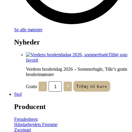
Se alle mønstre
Nyheder
Tilføj som
favorit
Verdens broderidag 2026 – Sommerfugle, Tille’s gratis
broderimønster
Verdens
Gratis
-
+
Tilføj til kurv
broderidag
2026
Stof
-
Sommerfugle,
Producent
Tille's
gratis
broderimønster
Freudenberg
antal
Håndarbejdets Fremme
Zweigart