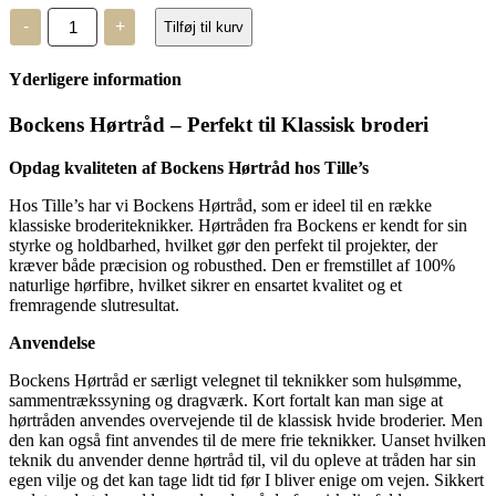
Bockens
-
+
Tilføj til kurv
hørtråd
-
broderitråd
Yderligere information
-
35/3
Halvbleget
Bockens Hørtråd – Perfekt til Klassisk broderi
antal
Opdag kvaliteten af Bockens Hørtråd hos Tille’s
Hos Tille’s har vi Bockens Hørtråd, som er ideel til en række
klassiske broderiteknikker. Hørtråden fra Bockens er kendt for sin
styrke og holdbarhed, hvilket gør den perfekt til projekter, der
kræver både præcision og robusthed. Den er fremstillet af 100%
naturlige hørfibre, hvilket sikrer en ensartet kvalitet og et
fremragende slutresultat.
Anvendelse
Bockens Hørtråd er særligt velegnet til teknikker som hulsømme,
sammentrækssyning og dragværk. Kort fortalt kan man sige at
hørtråden anvendes overvejende til de klassisk hvide broderier. Men
den kan også fint anvendes til de mere frie teknikker. Uanset hvilken
teknik du anvender denne hørtråd til, vil du opleve at tråden har sin
egen vilje og det kan tage lidt tid før I bliver enige om vejen. Sikkert