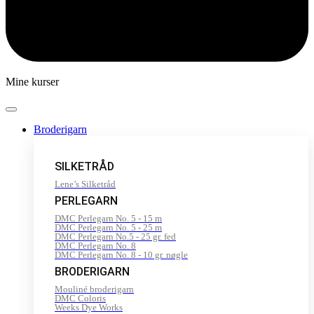
Mine kurser
Broderigarn
SILKETRÅD
Lene’s Silketråd
PERLEGARN
DMC Perlegarn No. 5 - 15 m
DMC Perlegarn No. 5 - 25 m
DMC Perlegarn No.5 - 25 gr. fed
DMC Perlegarn No. 8
DMC Perlegarn No. 8 - 10 gr. nøgle
BRODERIGARN
Mouliné broderigarn
DMC Coloris
Weeks Dye Works