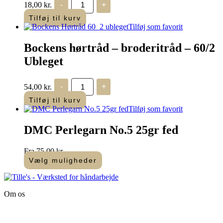
18,00
kr.
-
+
Ritråd
-
Tilføj til kurv
gul
Tilføj som favorit
-
200
Bockens hørtråd – broderitråd – 60/2
m
antal
Ubleget
Bockens
54,00
kr.
-
+
hørtråd
-
Tilføj til kurv
broderitråd
Tilføj som favorit
-
60/2
DMC Perlegarn No.5 25gr fed
Ubleget
antal
Fra
75,00
kr.
Vælg muligheder
Dette
vare
har
Om os
flere
varianter.
Tille’s – Værksted
Mulighederne
for håndarbejde
kan