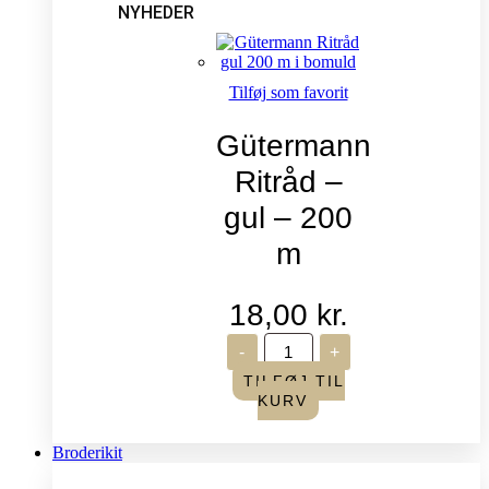
NYHEDER
Tilføj som favorit
Gütermann
Ritråd –
gul – 200
m
18,00
kr.
Gütermann
-
+
Ritråd
-
TILFØJ TIL
gul
KURV
-
200
m
Broderikit
antal