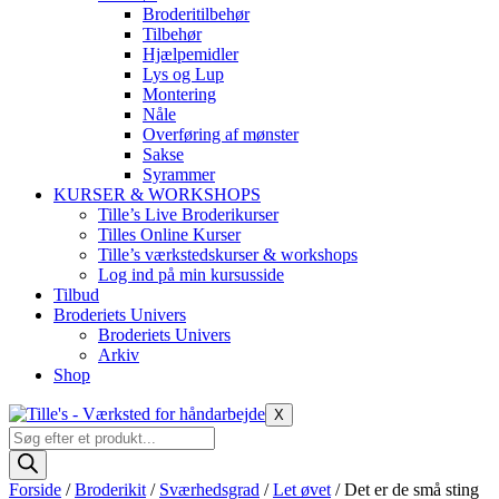
Broderitilbehør
Tilbehør
Hjælpemidler
Lys og Lup
Montering
Nåle
Overføring af mønster
Sakse
Syrammer
KURSER & WORKSHOPS
Tille’s Live Broderikurser
Tilles Online Kurser
Tille’s værkstedskurser & workshops
Log ind på min kursusside
Tilbud
Broderiets Univers
Broderiets Univers
Arkiv
Shop
X
Products
search
Forside
/
Broderikit
/
Sværhedsgrad
/
Let øvet
/ Det er de små sting