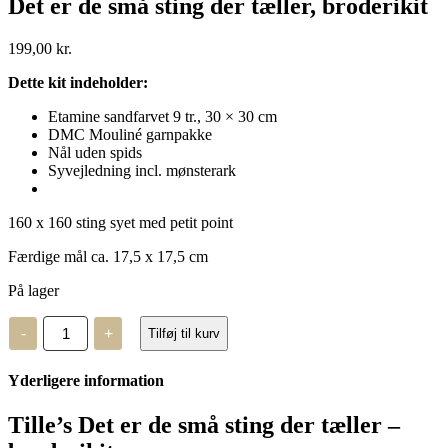
Det er de små sting der tæller, broderikit
199,00
kr.
Dette kit indeholder:
Etamine sandfarvet 9 tr., 30 × 30 cm
DMC Mouliné garnpakke
Nål uden spids
Syvejledning incl. mønsterark
160 x 160 sting syet med petit point
Færdige mål ca. 17,5 x 17,5 cm
På lager
Det
-
+
Tilføj til kurv
er
de
små
Yderligere information
sting
der
tæller,
Tille’s Det er de små sting der tæller –
broderikit