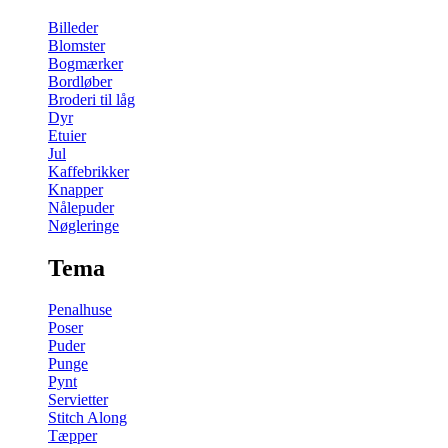
Billeder
Blomster
Bogmærker
Bordløber
Broderi til låg
Dyr
Etuier
Jul
Kaffebrikker
Knapper
Nålepuder
Nøgleringe
Tema
Penalhuse
Poser
Puder
Punge
Pynt
Servietter
Stitch Along
Tæpper