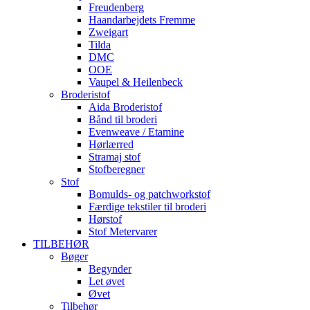
Freudenberg
Haandarbejdets Fremme
Zweigart
Tilda
DMC
OOE
Vaupel & Heilenbeck
Broderistof
Aida Broderistof
Bånd til broderi
Evenweave / Etamine
Hørlærred
Stramaj stof
Stofberegner
Stof
Bomulds- og patchworkstof
Færdige tekstiler til broderi
Hørstof
Stof Metervarer
TILBEHØR
Bøger
Begynder
Let øvet
Øvet
Tilbehør