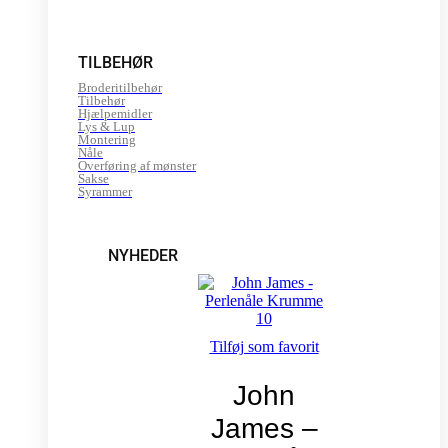
TILBEHØR
Broderitilbehør
Tilbehør
Hjælpemidler
Lys & Lup
Montering
Nåle
Overføring af mønster
Sakse
Syrammer
NYHEDER
Tilføj som favorit
John
James –