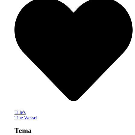
Tille's
Tine Wessel
Tema