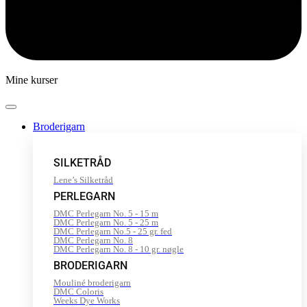
Mine kurser
Broderigarn
SILKETRÅD
Lene’s Silketråd
PERLEGARN
DMC Perlegarn No. 5 - 15 m
DMC Perlegarn No. 5 - 25 m
DMC Perlegarn No.5 - 25 gr. fed
DMC Perlegarn No. 8
DMC Perlegarn No. 8 - 10 gr. nøgle
BRODERIGARN
Mouliné broderigarn
DMC Coloris
Weeks Dye Works