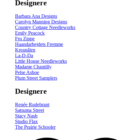
Designere
Barbara Ana Designs
Carolyn Manning Designs
Country Cottage Needleworks
Emily Peacock
Fru Zippe
Haandarbejdets Fremme
Kreanålen
La-D-Da
Little House Needleworks
Madame Chantilly
Pelse Asboe
Plum Street Samplers
Designere
Renée Rudebrant
Satsuma Street
Stacy Nash
Studio Flax
The Prairie Schooler