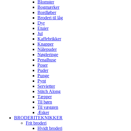
Blomster
Bogmærker
Bordløber
Broderi til låg
Dyr
Etuier
Jul
Kaffebrikker
Knapper
Nålepuder
Nøgleringe
Penalhuse
Poser
Puder
Punge
Pynt
Servietter
Stitch Along
Tæpper
Til børn
Til væggen
Æsker
BRODERITEKNIKKER
Frit broderi
Hvidt broderi