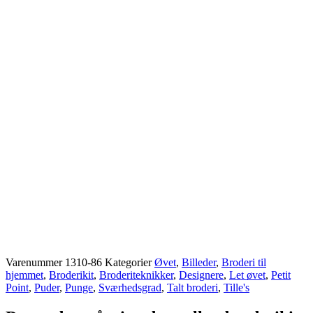
Varenummer
1310-86
Kategorier
Øvet
,
Billeder
,
Broderi til
hjemmet
,
Broderikit
,
Broderiteknikker
,
Designere
,
Let øvet
,
Petit
Point
,
Puder
,
Punge
,
Sværhedsgrad
,
Talt broderi
,
Tille's