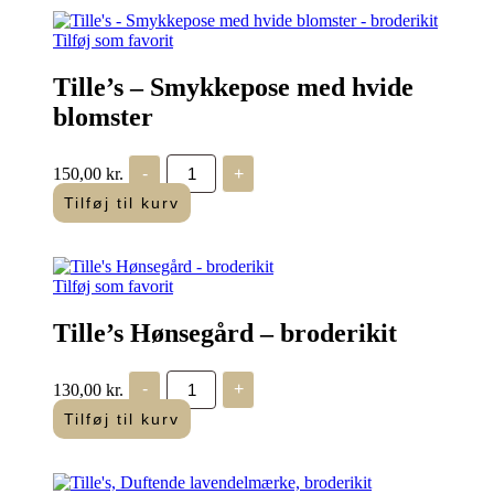
Tilføj som favorit
Tille’s – Smykkepose med hvide
blomster
Tille's
150,00
kr.
-
+
-
Smykkepose
Tilføj til kurv
med
hvide
blomster
antal
Tilføj som favorit
Tille’s Hønsegård – broderikit
Tille's
130,00
kr.
-
+
Hønsegård
-
Tilføj til kurv
broderikit
antal