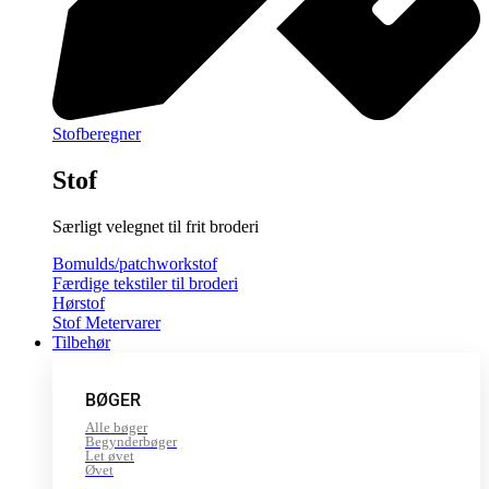
Stofberegner
Stof
Særligt velegnet til frit broderi
Bomulds/patchworkstof
Færdige tekstiler til broderi
Hørstof
Stof Metervarer
Tilbehør
BØGER
Alle bøger
Begynderbøger
Let øvet
Øvet