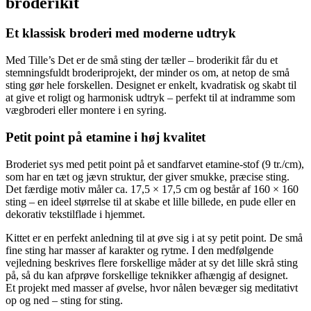
broderikit
antal
Et klassisk broderi med moderne udtryk
Med Tille’s Det er de små sting der tæller – broderikit får du et
stemningsfuldt broderiprojekt, der minder os om, at netop de små
sting gør hele forskellen. Designet er enkelt, kvadratisk og skabt til
at give et roligt og harmonisk udtryk – perfekt til at indramme som
vægbroderi eller montere i en syring.
Petit point på etamine i høj kvalitet
Broderiet sys med petit point på et sandfarvet etamine-stof (9 tr./cm),
som har en tæt og jævn struktur, der giver smukke, præcise sting.
Det færdige motiv måler ca. 17,5 × 17,5 cm og består af 160 × 160
sting – en ideel størrelse til at skabe et lille billede, en pude eller en
dekorativ tekstilflade i hjemmet.
Kittet er en perfekt anledning til at øve sig i at sy petit point. De små
fine sting har masser af karakter og rytme. I den medfølgende
vejledning beskrives flere forskellige måder at sy det lille skrå sting
på, så du kan afprøve forskellige teknikker afhængig af designet.
Et projekt med masser af øvelse, hvor nålen bevæger sig meditativt
op og ned – sting for sting.