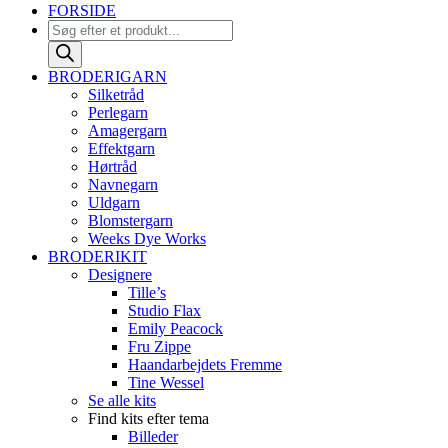
FORSIDE
Products
search
BRODERIGARN
Silketråd
Perlegarn
Amagergarn
Effektgarn
Hørtråd
Navnegarn
Uldgarn
Blomstergarn
Weeks Dye Works
BRODERIKIT
Designere
Tille’s
Studio Flax
Emily Peacock
Fru Zippe
Haandarbejdets Fremme
Tine Wessel
Se alle kits
Find kits efter tema
Billeder