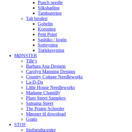
Punch needle
Silkshading
Tamburering
Talt broderi
Gobelin
Korssting
Petit Point
Sashiko / kogin
Sortsyning
Trækkesyning
MØNSTER
Tille’s
Barbara Ana Designs
Carolyn Manning Designs
Country Cottage Needleworks
La-D-Da
Little House Needleworks
Madame Chantilly
Plum Street Samplers
Satsuma Street
The Prairie Schooler
Mønster til download
Gratis
STOF
Stofproducenter