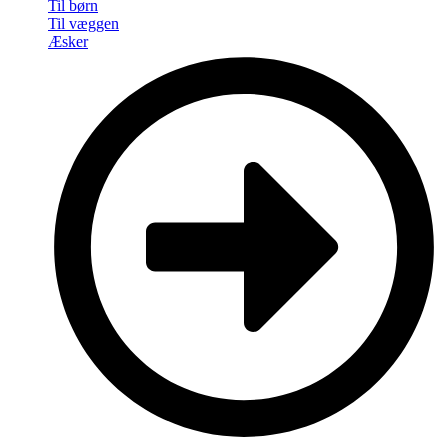
Til børn
Til væggen
Æsker