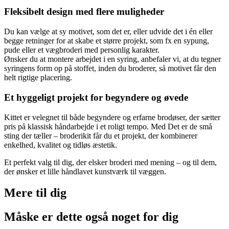
Fleksibelt design med flere muligheder
Du kan vælge at sy motivet, som det er, eller udvide det i én eller
begge retninger for at skabe et større projekt, som fx en sypung,
pude eller et vægbroderi med personlig karakter.
Ønsker du at montere arbejdet i en syring, anbefaler vi, at du tegner
syringens form op på stoffet, inden du broderer, så motivet får den
helt rigtige placering.
Et hyggeligt projekt for begyndere og øvede
Kittet er velegnet til både begyndere og erfarne brodøser, der sætter
pris på klassisk håndarbejde i et roligt tempo. Med Det er de små
sting der tæller – broderikit får du et projekt, der kombinerer
enkelhed, kvalitet og tidløs æstetik.
Et perfekt valg til dig, der elsker broderi med mening – og til dem,
der ønsker et lille håndlavet kunstværk til væggen.
Mere til
dig
Måske er dette også
noget for dig