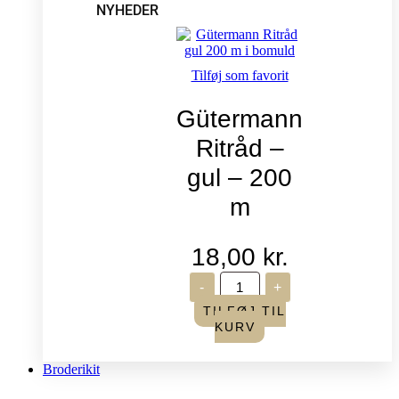
NYHEDER
Tilføj som favorit
Gütermann
Ritråd –
gul – 200
m
18,00
kr.
Gütermann
-
+
Ritråd
-
TILFØJ TIL
gul
KURV
-
200
m
Broderikit
antal