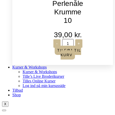
Perlenåle
Krumme
10
39,00
kr.
John
-
+
James
-
TILFØJ TIL
Perlenåle
KURV
Krumme
10
antal
Kurser & Workshops
Kurser & Workshops
Tille’s Live Broderikurser
Tilles Online Kurser
Log ind på min kursusside
Tilbud
Shop
X