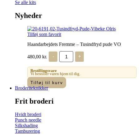
Se alle kits
Nyheder
Tilføj som favorit
Haandarbejdets Fremme – Tusindfryd pude VO
Haandarbejdets
480,00
kr.
-
+
Fremme
-
Tusindfryd
Bestillingsvare
pude
Vi bestiller varen hjem til dig.
VO
Tilføj til kurv
antal
Broderiteknikker
Frit broderi
Hvidt broderi
Punch needle
Silkshading
Tamburering