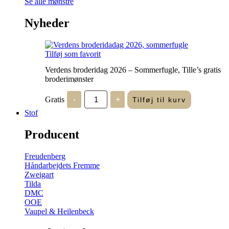
Se alle mønstre
Nyheder
Tilføj som favorit
Verdens broderidag 2026 – Sommerfugle, Tille’s gratis
broderimønster
Verdens
Gratis
-
+
Tilføj til kurv
broderidag
2026
Stof
-
Sommerfugle,
Producent
Tille's
gratis
broderimønster
Freudenberg
antal
Håndarbejdets Fremme
Zweigart
Tilda
DMC
OOE
Vaupel & Heilenbeck