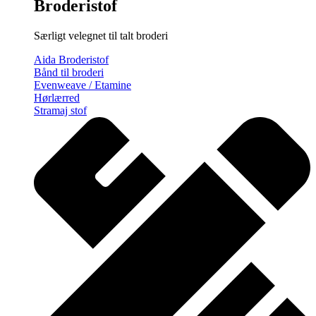
Broderistof
Særligt velegnet til talt broderi
Aida Broderistof
Bånd til broderi
Evenweave / Etamine
Hørlærred
Stramaj stof