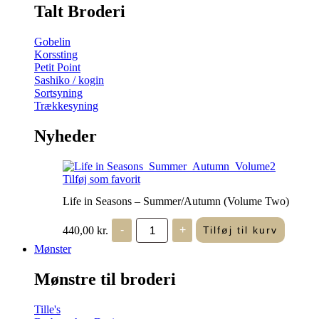
Talt Broderi
Gobelin
Korssting
Petit Point
Sashiko / kogin
Sortsyning
Trækkesyning
Nyheder
Tilføj som favorit
Life in Seasons – Summer/Autumn (Volume Two)
Life
440,00
kr.
-
+
Tilføj til kurv
in
Seasons
Mønster
-
Summer/Autumn
Mønstre til broderi
(Volume
Two)
antal
Tille's