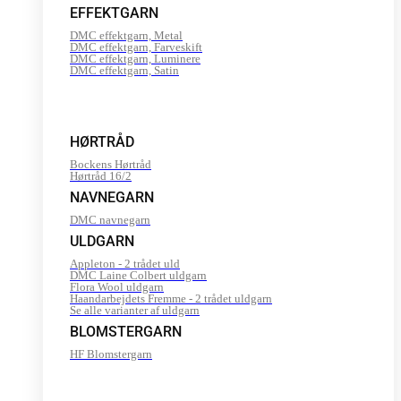
EFFEKTGARN
DMC effektgarn, Metal
DMC effektgarn, Farveskift
DMC effektgarn, Luminere
DMC effektgarn, Satin
HØRTRÅD
Bockens Hørtråd
Hørtråd 16/2
NAVNEGARN
DMC navnegarn
ULDGARN
Appleton - 2 trådet uld
DMC Laine Colbert uldgarn
Flora Wool uldgarn
Haandarbejdets Fremme - 2 trådet uldgarn
Se alle varianter af uldgarn
BLOMSTERGARN
HF Blomstergarn