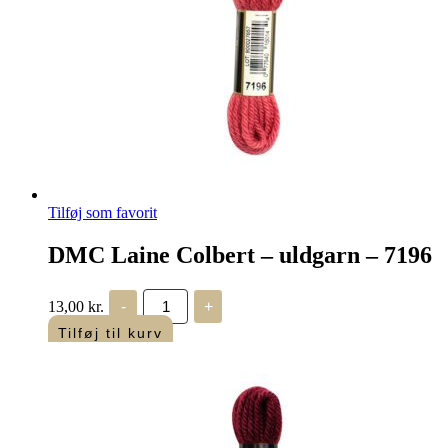
Tilføj som favorit
DMC Laine Colbert – uldgarn – 7196
DMC
13,00
kr.
-
+
Laine
Colbert
Tilføj til kurv
-
uldgarn
-
7196
antal