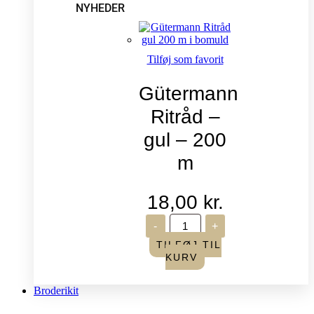
NYHEDER
Tilføj som favorit
Gütermann
Ritråd –
gul – 200
m
18,00
kr.
Gütermann
-
+
Ritråd
-
TILFØJ TIL
gul
KURV
-
200
m
Broderikit
antal