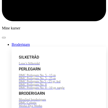
Mine kurser
Broderigarn
SILKETRÅD
Lene’s Silketråd
PERLEGARN
DMC Perlegarn No. 5 - 15 m
DMC Perlegarn No. 5 - 25 m
DMC Perlegarn No.5 - 25 gr. fed
DMC Perlegarn No. 8
DMC Perlegarn No. 8 - 10 gr. nøgle
BRODERIGARN
Mouliné broderigarn
DMC Coloris
Weeks Dye Works