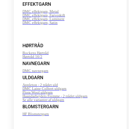
EFFEKTGARN
DMC effektgarn, Metal
DMC effektgarn, Farveskift
DMC effektgarn, Luminere
DMC effektgarn, Satin
HØRTRÅD
Bockens Hørtråd
Hørtråd 16/2
NAVNEGARN
DMC navnegarn
ULDGARN
Appleton - 2 trådet uld
DMC Laine Colbert uldgarn
Flora Wool uldgarn
Haandarbejdets Fremme - 2 trådet uldgarn
Se alle varianter af uldgarn
BLOMSTERGARN
HF Blomstergarn