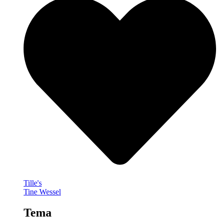
Tille's
Tine Wessel
Tema