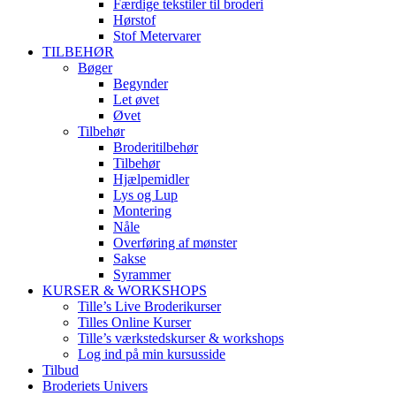
Færdige tekstiler til broderi
Hørstof
Stof Metervarer
TILBEHØR
Bøger
Begynder
Let øvet
Øvet
Tilbehør
Broderitilbehør
Tilbehør
Hjælpemidler
Lys og Lup
Montering
Nåle
Overføring af mønster
Sakse
Syrammer
KURSER & WORKSHOPS
Tille’s Live Broderikurser
Tilles Online Kurser
Tille’s værkstedskurser & workshops
Log ind på min kursusside
Tilbud
Broderiets Univers