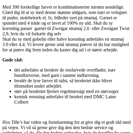
antal
Med 390 forskellige farver er kombinationerne næsten uendelige.
Glæd dig til at sy med denne skønne uldgarn, som især er velegnet
til puder, stolebetræk el. fx. billeder syet på stramaj. Garnet er
spundet med 4 tråde og er lavet af 100% ny uld. Skal du sy
korssting passer garnet til Zweigar stramaj 2.6 eller Zweigart Twist
2,9, hvis du vil forkæle dig selv
Skal du sy med gobelin eller halve korssting anbefales en stramaj
3.9 eller 4.4. Vi levere gerne små stramaj prøver så du har mulighed
for at prøve dig frem inden du kaster dig ud i et større arbejde.
Gode råd:
det anbefales at brodere de ensfarvede overflader, især
bundfarverne, med garn i samme indfarvning.
brodér de lyse farver til sidst, så broderiet ikke bliver
tilsmudset under arbejdet.
støv på broderiet fjernes regelmæssigt med en støvsuger.
kemisk rensning anbefales til broderi med DMC Laine
Colbert
Hos Tille’s har viden og forudsætning for at give dig et godt råd med
på vejen. Vi vil så gerne give dig den den bedste service og
vejledning, så du får den bedste oplevelse, hvis du bestiller fra vores