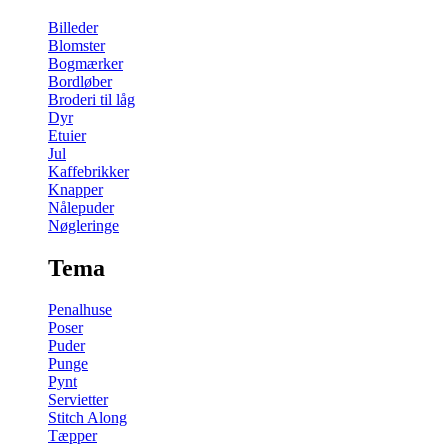
Billeder
Blomster
Bogmærker
Bordløber
Broderi til låg
Dyr
Etuier
Jul
Kaffebrikker
Knapper
Nålepuder
Nøgleringe
Tema
Penalhuse
Poser
Puder
Punge
Pynt
Servietter
Stitch Along
Tæpper