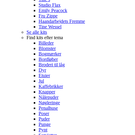
Studio Flax
Emily Peacock
Fru Zippe
Haandarbejdets Fremme
Tine Wessel
Se alle kits
Find kits efter tema
Billeder
Blomster
Bogmærker
Bordløber
Broderi til låg
Dyr
Etuier
Jul
Kaffebrikker
Knapper
Nålepuder
Nøgleringe
Penalhuse
Poser
Puder
Punge
Pynt