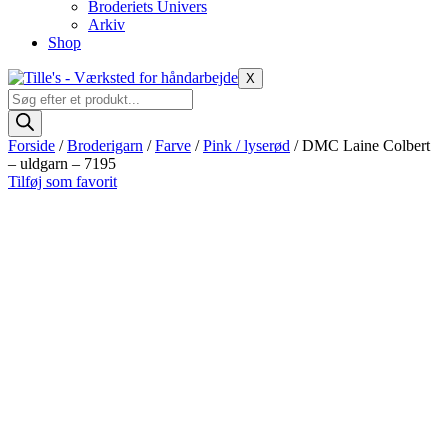
Broderiets Univers
Arkiv
Shop
X
Products
search
Forside
/
Broderigarn
/
Farve
/
Pink / lyserød
/ DMC Laine Colbert
– uldgarn – 7195
Tilføj som favorit