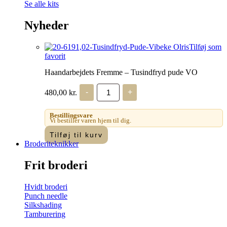
Se alle kits
Nyheder
Tilføj som
favorit
Haandarbejdets Fremme – Tusindfryd pude VO
Haandarbejdets
480,00
kr.
-
+
Fremme
-
Tusindfryd
Bestillingsvare
pude
Vi bestiller varen hjem til dig.
VO
Tilføj til kurv
antal
Broderiteknikker
Frit broderi
Hvidt broderi
Punch needle
Silkshading
Tamburering