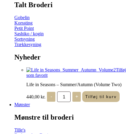
Talt Broderi
Gobelin
Korssting
Petit Point
Sashiko / kogin
Sortsyning
Trækkesyning
Nyheder
Tilføj
som favorit
Life in Seasons – Summer/Autumn (Volume Two)
Life
440,00
kr.
-
+
Tilføj til kurv
in
Seasons
Mønster
-
Summer/Autumn
Mønstre til broderi
(Volume
Two)
antal
Tille's