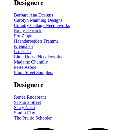
Designere
Barbara Ana Designs
Carolyn Manning Designs
Country Cottage Needleworks
Emily Peacock
Fru Zippe
Haandarbejdets Fremme
Kreanålen
La-D-Da
Little House Needleworks
Madame Chantilly
Pelse Asboe
Plum Street Samplers
Designere
Renée Rudebrant
Satsuma Street
Stacy Nash
Studio Flax
The Prairie Schooler