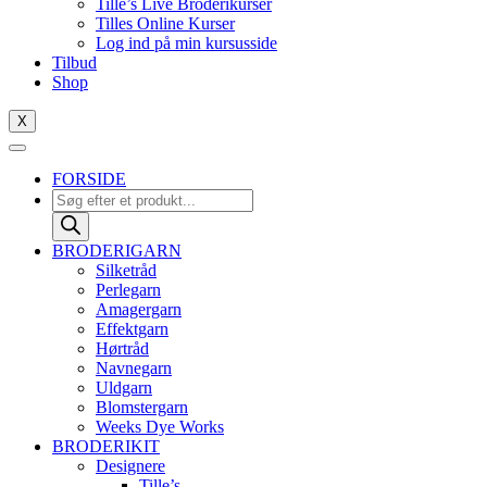
Tille’s Live Broderikurser
10
Tilles Online Kurser
antal
Log ind på min kursusside
Tilbud
Shop
X
FORSIDE
Products
search
BRODERIGARN
Silketråd
Perlegarn
Amagergarn
Effektgarn
Hørtråd
Navnegarn
Uldgarn
Blomstergarn
Weeks Dye Works
BRODERIKIT
Designere
Tille’s