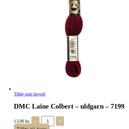
Tilføj som favorit
DMC Laine Colbert – uldgarn – 7199
DMC
13,00
kr.
-
+
Laine
Colbert
Tilføj til kurv