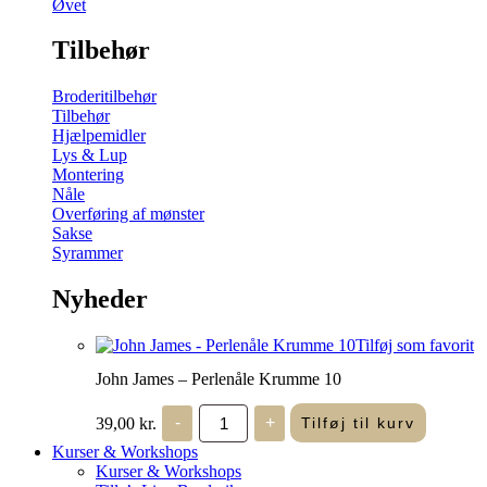
Øvet
Tilbehør
Broderitilbehør
Tilbehør
Hjælpemidler
Lys & Lup
Montering
Nåle
Overføring af mønster
Sakse
Syrammer
Nyheder
Tilføj som favorit
John James – Perlenåle Krumme 10
John
39,00
kr.
-
+
Tilføj til kurv
James
-
Kurser & Workshops
Perlenåle
Kurser & Workshops
Krumme