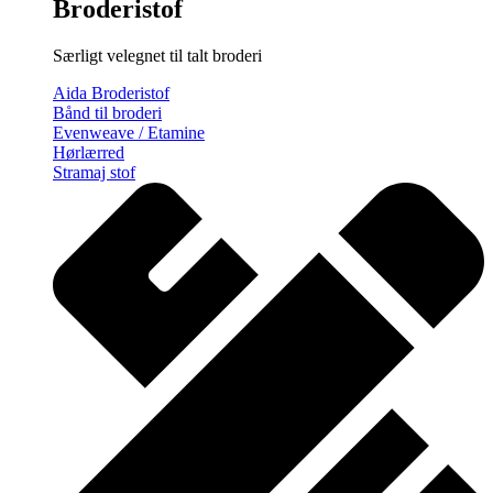
Broderistof
Særligt velegnet til talt broderi
Aida Broderistof
Bånd til broderi
Evenweave / Etamine
Hørlærred
Stramaj stof