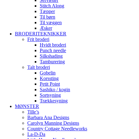
Servietter
Stitch Along
Tæpper
Til børn
Til væggen
Æsker
BRODERITEKNIKKER
Frit broderi
Hvidt broderi
Punch needle
Silkshading
Tamburering
Talt broderi
Gobelin
Korssting
Petit Point
Sashiko / kogin
Sortsyning
Trækkesyning
MØNSTER
Tille’s
Barbara Ana Designs
Carolyn Manning Designs
Country Cottage Needleworks
La-D-Da