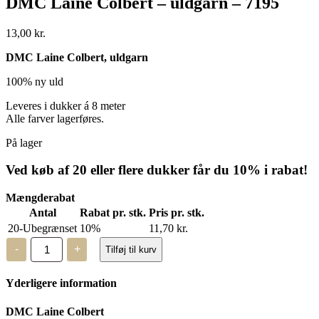
DMC Laine Colbert – uldgarn – 7195
13,00
kr.
DMC Laine Colbert, uldgarn
100% ny uld
Leveres i dukker á 8 meter
Alle farver lagerføres.
På lager
Ved køb af 20 eller flere dukker får du 10% i rabat!
Mængderabat
Antal
Rabat pr. stk.
Pris pr. stk.
20-Ubegrænset
10%
11,70
kr.
DMC
-
+
Tilføj til kurv
Laine
Colbert
-
Yderligere information
uldgarn
-
7195
DMC Laine Colbert