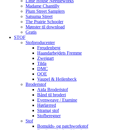
Little House Needleworks
Madame Chantilly
Plum Street Samplers
Satsuma Street
The Prairie Schooler
Mønster til download
Gratis
STOF
Stofproducenter
Freudenberg
Haandarbejdets Fremme
Zweigart
Tilda
DMC
OOE
Vaupel & Heilenbeck
Broderistof
Aida Broderistof
Bånd til broderi
Evenweave / Etamine
Hørlærred
Stramaj stof
Stofberegner
Stof
Bomulds- og patchworkstof