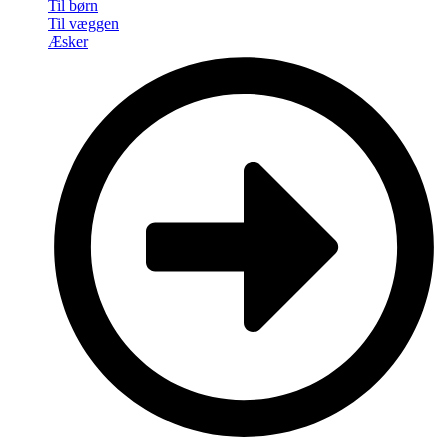
Til børn
Til væggen
Æsker