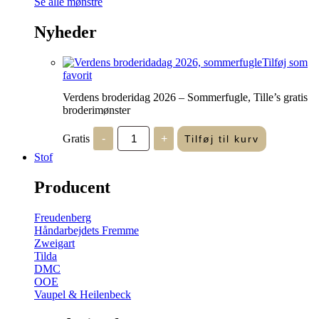
Se alle mønstre
Nyheder
Tilføj som
favorit
Verdens broderidag 2026 – Sommerfugle, Tille’s gratis
broderimønster
Verdens
Gratis
-
+
Tilføj til kurv
broderidag
2026
Stof
-
Sommerfugle,
Producent
Tille's
gratis
broderimønster
Freudenberg
antal
Håndarbejdets Fremme
Zweigart
Tilda
DMC
OOE
Vaupel & Heilenbeck