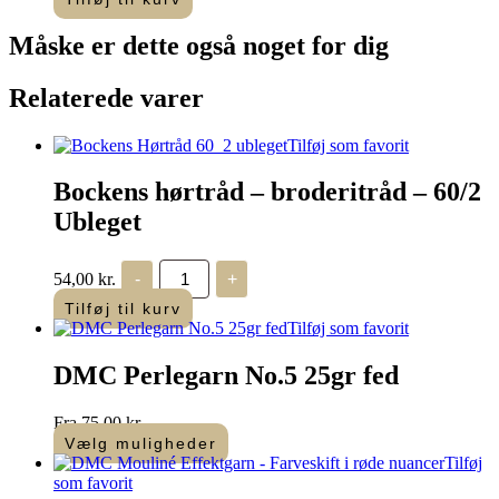
-
uldgarn
Måske er dette også
noget for dig
-
7199
antal
Relaterede varer
Tilføj som favorit
Bockens hørtråd – broderitråd – 60/2
Ubleget
Bockens
54,00
kr.
-
+
hørtråd
-
Tilføj til kurv
broderitråd
Tilføj som favorit
-
60/2
DMC Perlegarn No.5 25gr fed
Ubleget
antal
Fra
75,00
kr.
Vælg muligheder
Dette
Tilføj
vare
som favorit