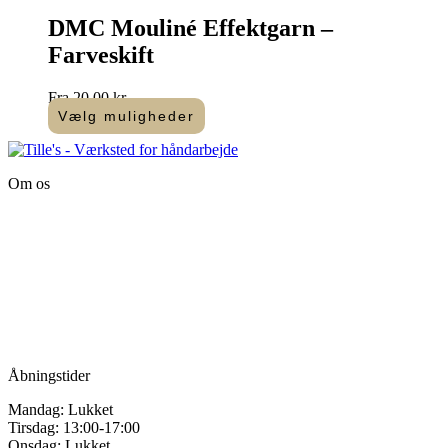
har
flere
DMC Mouliné Effektgarn –
varianter.
Farveskift
Mulighederne
kan
vælges
Fra
20,00
kr.
på
Vælg muligheder
varesiden
Dette
vare
har
Om os
flere
varianter.
Tille’s – Værksted
Mulighederne
for håndarbejde
kan
vælges
Vandmanden 12B
på
9200 Aalborg SV
varesiden
Tlf.: +45
81987264
Mail:
info@tilles.dk
CVR: 42501328
Åbningstider
Mandag: Lukket
Tirsdag: 13:00-17:00
Onsdag: Lukket