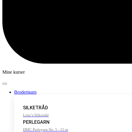
Mine kurser
Broderigarn
SILKETRÅD
Lene’s Silketråd
PERLEGARN
DMC Perlegarn No. 5 - 15 m