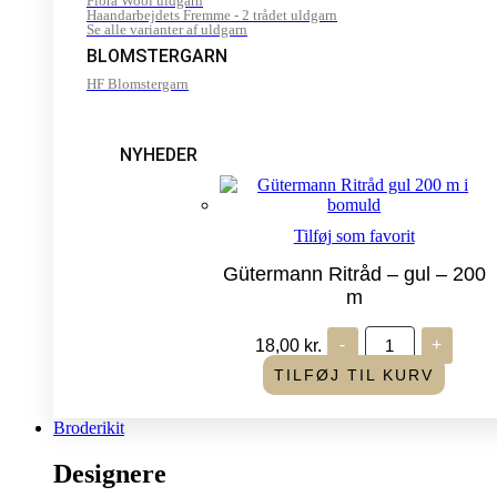
Flora Wool uldgarn
Haandarbejdets Fremme - 2 trådet uldgarn
Se alle varianter af uldgarn
BLOMSTERGARN
HF Blomstergarn
NYHEDER
Tilføj som favorit
Gütermann Ritråd – gul – 200
m
Gütermann
18,00
kr.
-
+
Ritråd
-
TILFØJ TIL KURV
gul
-
200
Broderikit
m
antal
Designere