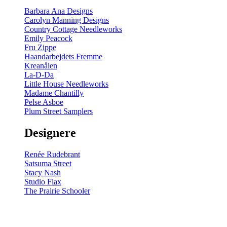
Barbara Ana Designs
Carolyn Manning Designs
Country Cottage Needleworks
Emily Peacock
Fru Zippe
Haandarbejdets Fremme
Kreanålen
La-D-Da
Little House Needleworks
Madame Chantilly
Pelse Asboe
Plum Street Samplers
Designere
Renée Rudebrant
Satsuma Street
Stacy Nash
Studio Flax
The Prairie Schooler