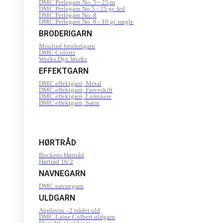
DMC Perlegarn No. 5 - 25 m
DMC Perlegarn No.5 - 25 gr. fed
DMC Perlegarn No. 8
DMC Perlegarn No. 8 - 10 gr. nøgle
BRODERIGARN
Mouliné broderigarn
DMC Coloris
Weeks Dye Works
EFFEKTGARN
DMC effektgarn, Metal
DMC effektgarn, Farveskift
DMC effektgarn, Luminere
DMC effektgarn, Satin
HØRTRÅD
Bockens Hørtråd
Hørtråd 16/2
NAVNEGARN
DMC navnegarn
ULDGARN
Appleton - 2 trådet uld
DMC Laine Colbert uldgarn