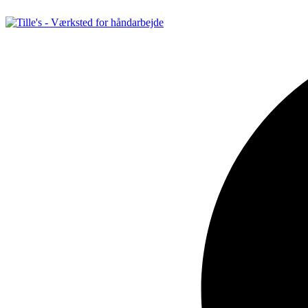
Videre
til
indhold