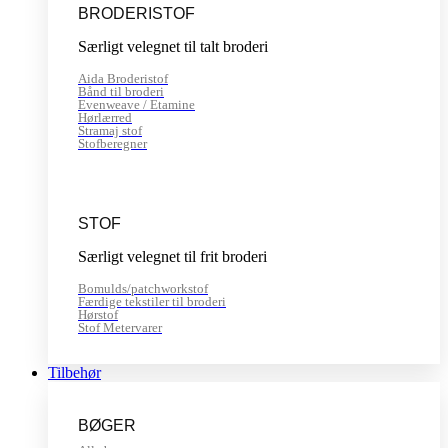
BRODERISTOF
Særligt velegnet til talt broderi
Aida Broderistof
Bånd til broderi
Evenweave / Etamine
Hørlærred
Stramaj stof
Stofberegner
STOF
Særligt velegnet til frit broderi
Bomulds/patchworkstof
Færdige tekstiler til broderi
Hørstof
Stof Metervarer
Tilbehør
BØGER