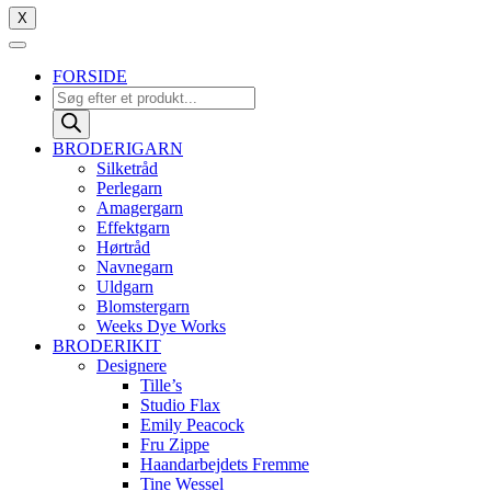
X
FORSIDE
Products
search
BRODERIGARN
Silketråd
Perlegarn
Amagergarn
Effektgarn
Hørtråd
Navnegarn
Uldgarn
Blomstergarn
Weeks Dye Works
BRODERIKIT
Designere
Tille’s
Studio Flax
Emily Peacock
Fru Zippe
Haandarbejdets Fremme
Tine Wessel