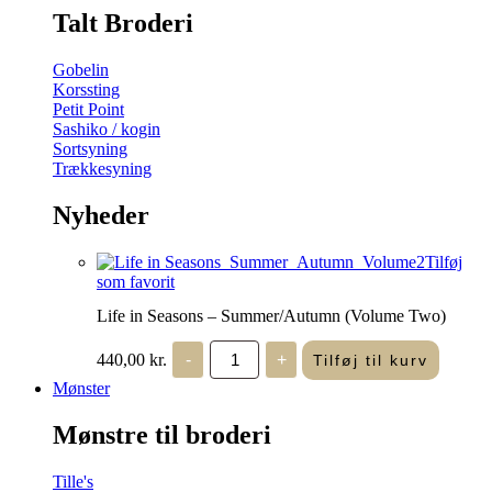
Talt Broderi
Gobelin
Korssting
Petit Point
Sashiko / kogin
Sortsyning
Trækkesyning
Nyheder
Tilføj
som favorit
Life in Seasons – Summer/Autumn (Volume Two)
Life
440,00
kr.
-
+
Tilføj til kurv
in
Seasons
Mønster
-
Summer/Autumn
Mønstre til broderi
(Volume
Two)
antal
Tille's