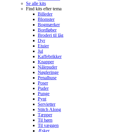
Se alle kits
Find kits efter tema
Billeder
Blomster
Bogmærker
Bordløber
Broderi til låg
Dyr
Etuier
Jul
Kaffebrikker
Knapper
Nålepuder
Nøgleringe
Penalhuse
Poser
Puder
Punge
Pynt
Servietter
Stitch Along
Tæpper
Til børn
Til væggen
Æsker