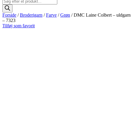
Products
search
Forside
/
Broderigarn
/
Farve
/
Grøn
/ DMC Laine Colbert – uldgarn
– 7323
Tilføj som favorit