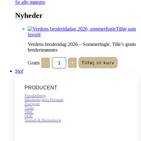
Se alle mønstre
Nyheder
Tilføj som
favorit
Verdens broderidag 2026 – Sommerfugle, Tille’s gratis
broderimønster
Verdens
Gratis
-
+
Tilføj til kurv
broderidag
2026
Stof
-
Sommerfugle,
Tille's
PRODUCENT
gratis
broderimønster
Freudenberg
antal
Håndarbejdets Fremme
Zweigart
Tilda
DMC
OOE
Vaupel & Heilenbeck