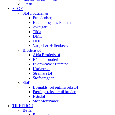
Gratis
STOF
Stofproducenter
Freudenberg
Haandarbejdets Fremme
Zweigart
Tilda
DMC
OOE
Vaupel & Heilenbeck
Broderistof
Aida Broderistof
Bånd til broderi
Evenweave / Etamine
Hørlærred
Stramaj stof
Stofberegner
Stof
Bomulds- og patchworkstof
Færdige tekstiler til broderi
Hørstof
Stof Metervarer
TILBEHØR
Bøger
Begynder