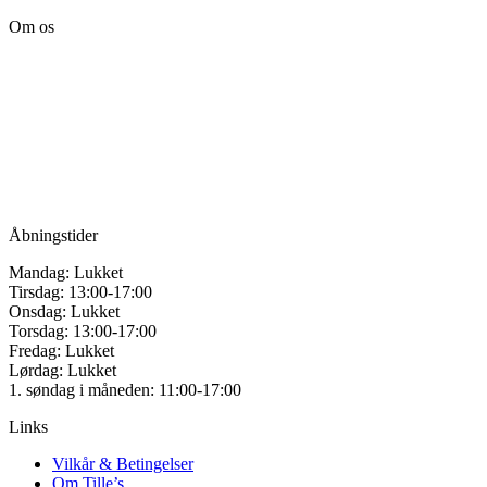
har
Om os
flere
varianter.
Tille’s – Værksted
Mulighederne
for håndarbejde
kan
vælges
Vandmanden 12B
på
9200 Aalborg SV
varesiden
Tlf.: +45
81987264
Mail:
info@tilles.dk
CVR: 42501328
Åbningstider
Mandag: Lukket
Tirsdag: 13:00-17:00
Onsdag: Lukket
Torsdag: 13:00-17:00
Fredag: Lukket
Lørdag: Lukket
1. søndag i måneden: 11:00-17:00
Links
Vilkår & Betingelser
Om Tille’s