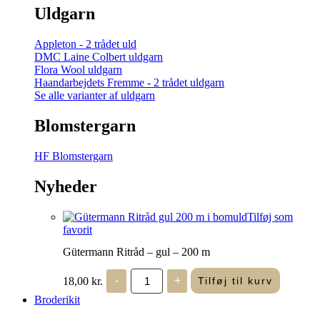
Uldgarn
Appleton - 2 trådet uld
DMC Laine Colbert uldgarn
Flora Wool uldgarn
Haandarbejdets Fremme - 2 trådet uldgarn
Se alle varianter af uldgarn
Blomstergarn
HF Blomstergarn
Nyheder
Tilføj som
favorit
Gütermann Ritråd – gul – 200 m
Gütermann
18,00
kr.
-
+
Tilføj til kurv
Ritråd
-
Broderikit
gul
-