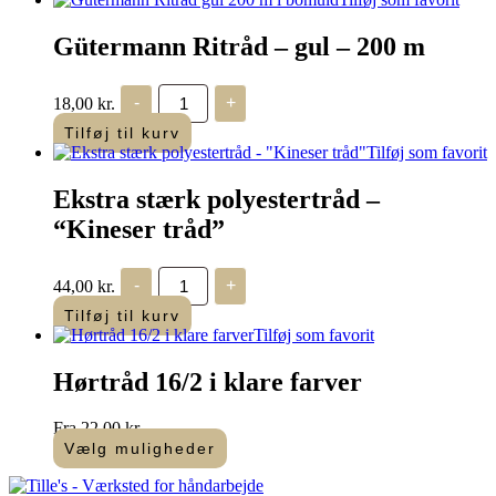
Gütermann Ritråd – gul – 200 m
Gütermann
18,00
kr.
-
+
Ritråd
-
Tilføj til kurv
gul
Tilføj som favorit
-
200
Ekstra stærk polyestertråd –
m
antal
“Kineser tråd”
Ekstra
44,00
kr.
-
+
stærk
polyestertråd
Tilføj til kurv
-
Tilføj som favorit
"Kineser
tråd"
Hørtråd 16/2 i klare farver
antal
Fra
22,00
kr.
Vælg muligheder
Dette
vare