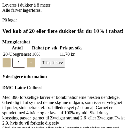
Leveres i dukker á 8 meter
Alle farver lagerføres.
På lager
Ved køb af 20 eller flere dukker får du 10% i rabat!
Mængderabat
Antal
Rabat pr. stk.
Pris pr. stk.
20-Ubegrænset
10%
11,70
kr.
DMC
-
+
Tilføj til kurv
Laine
Colbert
-
Yderligere information
uldgarn
-
7323
DMC Laine Colbert
antal
Med 390 forskellige farver er kombinationerne næsten uendelige.
Glæd dig til at sy med denne skønne uldgarn, som især er velegnet
til puder, stolebetræk el. fx. billeder syet på stramaj. Garnet er
spundet med 4 tråde og er lavet af 100% ny uld. Skal du sy
korssting passer garnet til Zweigar stramaj 2.6 eller Zweigart Twist
2,9, hvis du vil forkæle dig selv