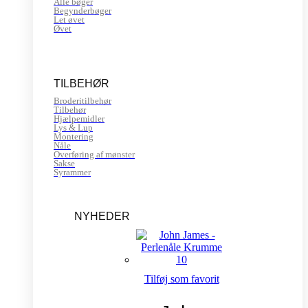
Alle bøger
Begynderbøger
Let øvet
Øvet
TILBEHØR
Broderitilbehør
Tilbehør
Hjælpemidler
Lys & Lup
Montering
Nåle
Overføring af mønster
Sakse
Syrammer
NYHEDER
Tilføj som favorit