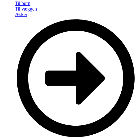
Til børn
Til væggen
Æsker