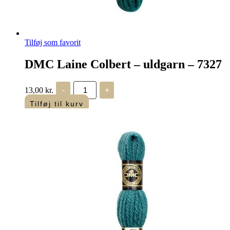
Tilføj som favorit
DMC Laine Colbert – uldgarn – 7327
DMC
13,00
kr.
-
+
Laine
Colbert
Tilføj til kurv
-
uldgarn
-
7327
antal