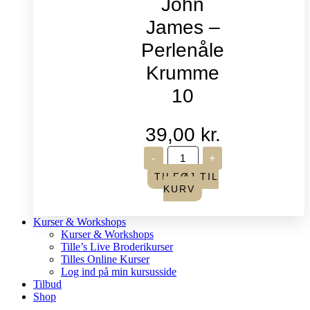
John
James –
Perlenåle
Krumme
10
39,00
kr.
John
-
+
James
-
TILFØJ TIL
Perlenåle
KURV
Krumme
10
antal
Kurser & Workshops
Kurser & Workshops
Tille’s Live Broderikurser
Tilles Online Kurser
Log ind på min kursusside
Tilbud
Shop