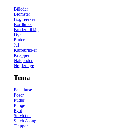
Billeder
Blomster
Bogmærker
Bordløber
Broderi til låg
Dyr
Etuier
Jul
Kaffebrikker
Knapper
Nålepuder
Nøgleringe
Tema
Penalhuse
Poser
Puder
Punge
Pynt
Servietter
Stitch Along
Tæpper