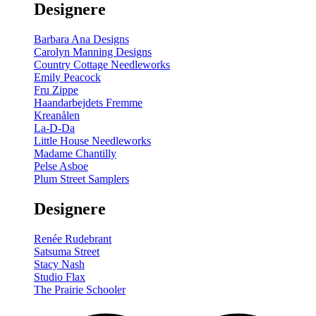
Designere
200
m
antal
Barbara Ana Designs
Carolyn Manning Designs
Country Cottage Needleworks
Emily Peacock
Fru Zippe
Haandarbejdets Fremme
Kreanålen
La-D-Da
Little House Needleworks
Madame Chantilly
Pelse Asboe
Plum Street Samplers
Designere
Renée Rudebrant
Satsuma Street
Stacy Nash
Studio Flax
The Prairie Schooler