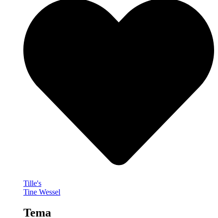
Tille's
Tine Wessel
Tema