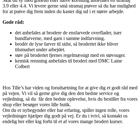
Skal du sy med gobelin eller halve korssting anbefales en stramaj
3.9 eller 4.4. Vi levere gerne små stramaj prøver så du har mulighed
for at prøve dig frem inden du kaster dig ud i et større arbejde.
Gode råd:
det anbefales at brodere de ensfarvede overflader, især
bundfarverne, med garn i samme indfarvning.
brodér de lyse farver til sidst, så broderiet ikke bliver
tilsmudset under arbejdet.
støv på broderiet fjernes regelmæssigt med en støvsuger.
kemisk rensning anbefales til broderi med DMC Laine
Colbert
Hos Tille’s har viden og forudsætning for at give dig et godt råd med
på vejen. Vi vil så gerne give dig den den bedste service og
vejledning, så du får den bedste oplevelse, hvis du bestiller fra vores
shop eller besøger vores lille butik.
Om du er nybegynder eller har erfaring, spiller ingen rolle, vores
vejledninger hjælper dig godt på vej. Er du i tvivl, så kontakt os
endelig her eller kig forbi til et af vores mange broderi kurser.