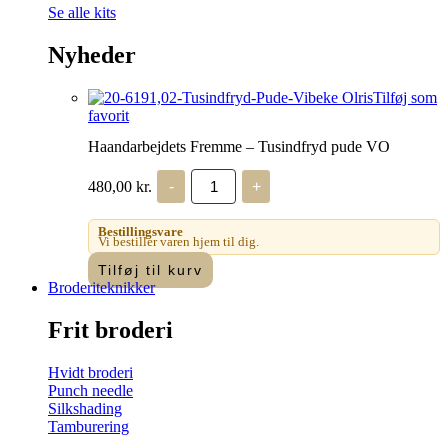
Se alle kits
Nyheder
Tilføj som
favorit
Haandarbejdets Fremme – Tusindfryd pude VO
Haandarbejdets
480,00
kr.
-
+
Fremme
-
Tusindfryd
Bestillingsvare
pude
Vi bestiller varen hjem til dig.
VO
Tilføj til kurv
antal
Broderiteknikker
Frit broderi
Hvidt broderi
Punch needle
Silkshading
Tamburering