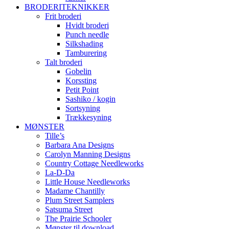
BRODERITEKNIKKER
Frit broderi
Hvidt broderi
Punch needle
Silkshading
Tamburering
Talt broderi
Gobelin
Korssting
Petit Point
Sashiko / kogin
Sortsyning
Trækkesyning
MØNSTER
Tille’s
Barbara Ana Designs
Carolyn Manning Designs
Country Cottage Needleworks
La-D-Da
Little House Needleworks
Madame Chantilly
Plum Street Samplers
Satsuma Street
The Prairie Schooler
Mønster til download