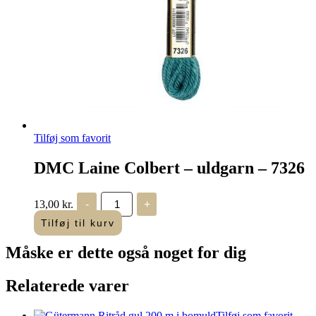
Tilføj som favorit
DMC Laine Colbert – uldgarn – 7326
DMC
13,00
kr.
-
+
Laine
Colbert
Tilføj til kurv
-
uldgarn
Måske er dette også
noget for dig
-
7326
antal
Relaterede varer
Tilføj som favorit