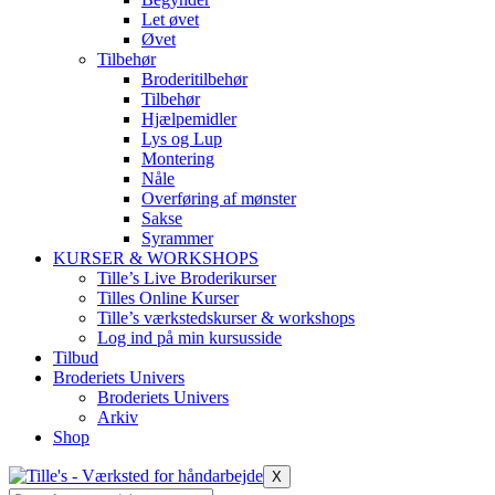
Let øvet
Øvet
Tilbehør
Broderitilbehør
Tilbehør
Hjælpemidler
Lys og Lup
Montering
Nåle
Overføring af mønster
Sakse
Syrammer
KURSER & WORKSHOPS
Tille’s Live Broderikurser
Tilles Online Kurser
Tille’s værkstedskurser & workshops
Log ind på min kursusside
Tilbud
Broderiets Univers
Broderiets Univers
Arkiv
Shop
X