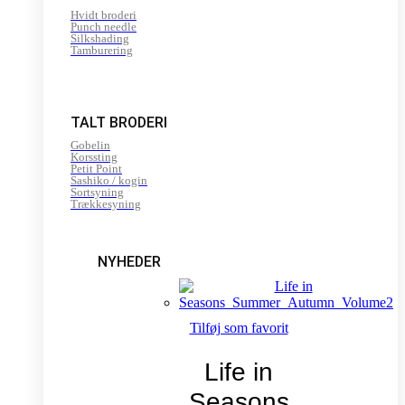
Hvidt broderi
Punch needle
Silkshading
Tamburering
TALT BRODERI
Gobelin
Korssting
Petit Point
Sashiko / kogin
Sortsyning
Trækkesyning
NYHEDER
Tilføj som favorit
Life in
Seasons