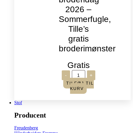
2026 –
Sommerfugle,
Tille’s
gratis
broderimønster
Gratis
Verdens
-
+
broderidag
2026
TILFØJ TIL
-
KURV
Sommerfugle,
Tille's
gratis
Stof
broderimønster
antal
Producent
Freudenberg