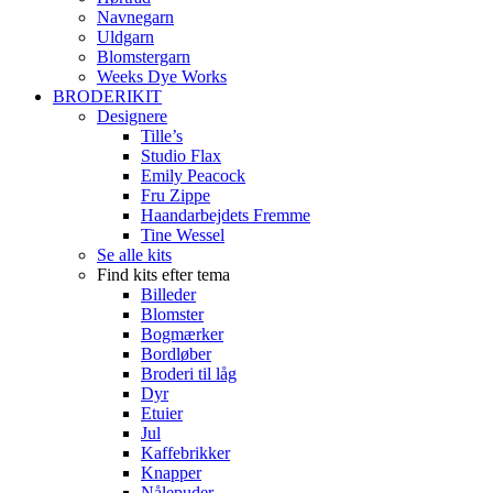
Navnegarn
Uldgarn
Blomstergarn
Weeks Dye Works
BRODERIKIT
Designere
Tille’s
Studio Flax
Emily Peacock
Fru Zippe
Haandarbejdets Fremme
Tine Wessel
Se alle kits
Find kits efter tema
Billeder
Blomster
Bogmærker
Bordløber
Broderi til låg
Dyr
Etuier
Jul
Kaffebrikker
Knapper
Nålepuder