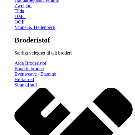
Håndarbejdets Fremme
Zweigart
Tilda
DMC
OOE
Vaupel & Heilenbeck
Broderistof
Særligt velegnet til talt broderi
Aida Broderistof
Bånd til broderi
Evenweave / Etamine
Hørlærred
Stramaj stof