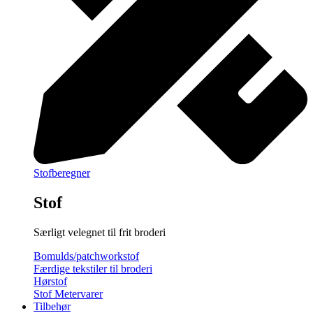
Stofberegner
Stof
Særligt velegnet til frit broderi
Bomulds/patchworkstof
Færdige tekstiler til broderi
Hørstof
Stof Metervarer
Tilbehør