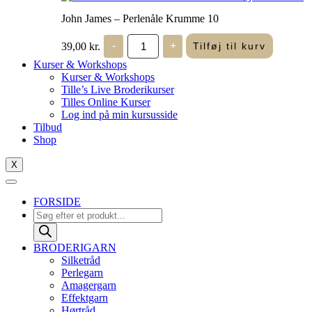
John James – Perlenåle Krumme 10
John
39,00
kr.
-
+
Tilføj til kurv
James
-
Kurser & Workshops
Perlenåle
Kurser & Workshops
Krumme
Tille’s Live Broderikurser
10
Tilles Online Kurser
antal
Log ind på min kursusside
Tilbud
Shop
X
FORSIDE
Products
search
BRODERIGARN
Silketråd
Perlegarn
Amagergarn
Effektgarn
Hørtråd