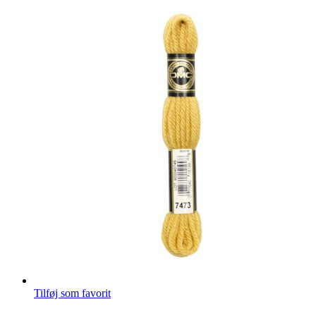
uldgarn
-
7472
antal
Tilføj som favorit