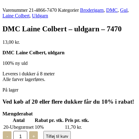
Varenummer
21-4866-7470
Kategorier
Broderigarn
,
DMC
,
Gul
,
Laine Colbert
,
Uldgarn
DMC Laine Colbert – uldgarn – 7470
13,00
kr.
DMC Laine Colbert, uldgarn
100% ny uld
Leveres i dukker á 8 meter
Alle farver lagerføres.
På lager
Ved køb af 20 eller flere dukker får du 10% i rabat!
Mængderabat
Antal
Rabat pr. stk.
Pris pr. stk.
20-Ubegrænset
10%
11,70
kr.
DMC
-
+
Tilføj til kurv
Laine