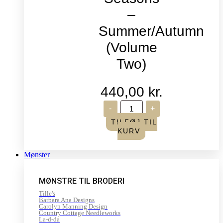
–
Summer/Autumn
(Volume
Two)
440,00
kr.
Life
-
+
in
Seasons
TILFØJ TIL
-
KURV
Summer/Autumn
(Volume
Two)
Mønster
antal
MØNSTRE TIL BRODERI
Tille's
Barbara Ana Designs
Carolyn Manning Design
Country Cottage Needleworks
La-d-da