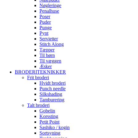
Nøgleringe
Penalhuse
Poser
Puder
Punge
Pynt
Servietter
Stitch Along
Tæpper
Til børn
Til væggen
Æsker
BRODERITEKNIKKER
Frit broderi
Hvidt broderi
Punch needle
Silkshading
Tamburering
Talt broderi
Gobelin
Korssting
Petit Point
Sashiko / kogin
Sortsyning