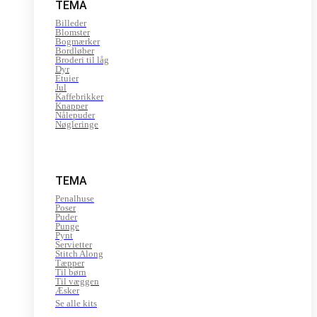
TEMA
Billeder
Blomster
Bogmærker
Bordløber
Broderi til låg
Dyr
Etuier
Jul
Kaffebrikker
Knapper
Nålepuder
Nøgleringe
TEMA
Penalhuse
Poser
Puder
Punge
Pynt
Servietter
Stitch Along
Tæpper
Til børn
Til væggen
Æsker
Se alle kits