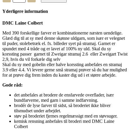
Colbert
-
Yderligere information
uldgarn
-
7470
DMC Laine Colbert
antal
Med 390 forskellige farver er kombinationerne næsten uendelige.
Glæd dig til at sy med denne skønne uldgarn, som især er velegnet
til puder, stolebetræk el. fx. billeder syet på stramaj. Garnet er
spundet med 4 tråde og er lavet af 100% ny uld. Skal du sy
korssting passer garnet til Zweigar stramaj 2.6 eller Zweigart Twist
2,9, hvis du vil forkæle dig selv
Skal du sy med gobelin eller halve korssting anbefales en stramaj
3.9 eller 4.4. Vi levere gerne små stramaj prøver så du har mulighed
for at prøve dig frem inden du kaster dig ud i et større arbejde.
Gode råd:
det anbefales at brodere de ensfarvede overflader, især
bundfarverne, med garn i samme indfarvning.
brodér de lyse farver til sidst, så broderiet ikke bliver
tilsmudset under arbejdet.
støv på broderiet fjernes regelmæssigt med en støvsuger.
kemisk rensning anbefales til broderi med DMC Laine
Colbert