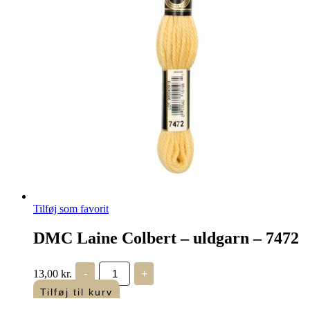
Tilføj som favorit
DMC Laine Colbert – uldgarn – 7472
DMC
13,00
kr.
-
+
Laine
Colbert
Tilføj til kurv
-