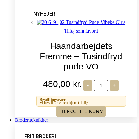
NYHEDER
Tilføj som favorit
Haandarbejdets
Fremme – Tusindfryd
pude VO
480,00
kr.
Haandarbejdets
-
+
Fremme
-
Tusindfryd
Bestillingsvare
pude
Vi bestiller varen hjem til dig.
VO
TILFØJ TIL KURV
antal
Broderiteknikker
FRIT BRODERI