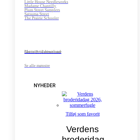
Little House Needleworks
Madame Chantilly
Plum Street Samplers
Satsuma Street
The Prairie Schooler
Mønster til download
Gratis Broderimønster
Se alle mønstre
NYHEDER
Tilføj som favorit
Verdens
broderidag