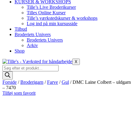
KURSER & WORKSHOPS
Tille’s Live Broderikurser
Tilles Online Kurser
Tille’s værkstedskurser & workshops
Log ind på min kursusside
Tilbud
Broderiets Univers
Broderiets Univers
Arkiv
Shop
X
Products
search
Forside
/
Broderigarn
/
Farve
/
Gul
/ DMC Laine Colbert – uldgarn
– 7470
Tilføj som favorit