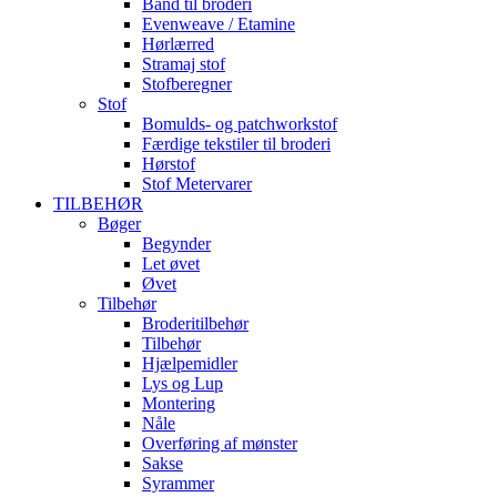
Bånd til broderi
Evenweave / Etamine
Hørlærred
Stramaj stof
Stofberegner
Stof
Bomulds- og patchworkstof
Færdige tekstiler til broderi
Hørstof
Stof Metervarer
TILBEHØR
Bøger
Begynder
Let øvet
Øvet
Tilbehør
Broderitilbehør
Tilbehør
Hjælpemidler
Lys og Lup
Montering
Nåle
Overføring af mønster
Sakse
Syrammer