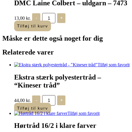
DMC Laine Colbert – uldgarn – 7473
DMC
13,00
kr.
-
+
Laine
Colbert
Tilføj til kurv
-
uldgarn
Måske er dette også
noget for dig
-
7473
antal
Relaterede varer
Tilføj som favorit
Ekstra stærk polyestertråd –
“Kineser tråd”
Ekstra
44,00
kr.
-
+
stærk
polyestertråd
Tilføj til kurv
-
Tilføj som favorit
"Kineser
tråd"
Hørtråd 16/2 i klare farver
antal