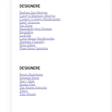
200
DESIGNERE
m
antal
Barbara Ana Designs
Carolyn Manning Designs
Country Cottage Needleworks
Emily Peacock
Fru Zippe
Haandarbejdets Fremme
Kreanålen
La-D-Da
Little House Needleworks
Madame Chantilly
Pelse Asboe
Plum Street Samplers
DESIGNERE
Renée Rudebrant
Satsuma Street
Stacy Nash
Studio Flax
The Prairie Schooler
Tille's
Tine Wessel