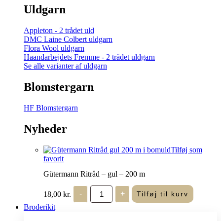
Uldgarn
Appleton - 2 trådet uld
DMC Laine Colbert uldgarn
Flora Wool uldgarn
Haandarbejdets Fremme - 2 trådet uldgarn
Se alle varianter af uldgarn
Blomstergarn
HF Blomstergarn
Nyheder
Tilføj som
favorit
Gütermann Ritråd – gul – 200 m
Gütermann
18,00
kr.
-
+
Tilføj til kurv
Ritråd
-
Broderikit
gul
-