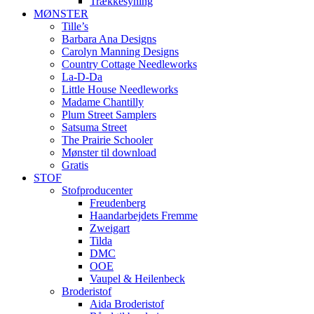
Trækkesyning
MØNSTER
Tille’s
Barbara Ana Designs
Carolyn Manning Designs
Country Cottage Needleworks
La-D-Da
Little House Needleworks
Madame Chantilly
Plum Street Samplers
Satsuma Street
The Prairie Schooler
Mønster til download
Gratis
STOF
Stofproducenter
Freudenberg
Haandarbejdets Fremme
Zweigart
Tilda
DMC
OOE
Vaupel & Heilenbeck
Broderistof
Aida Broderistof