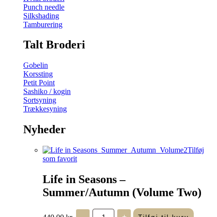
Punch needle
Silkshading
Tamburering
Talt Broderi
Gobelin
Korssting
Petit Point
Sashiko / kogin
Sortsyning
Trækkesyning
Nyheder
Tilføj
som favorit
Life in Seasons –
Summer/Autumn (Volume Two)
Life
440,00
kr.
-
+