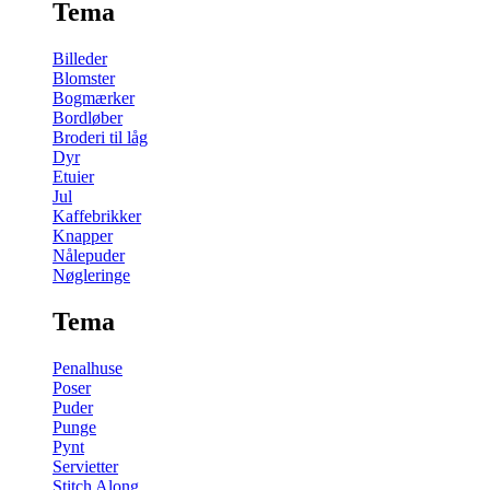
Tema
Billeder
Blomster
Bogmærker
Bordløber
Broderi til låg
Dyr
Etuier
Jul
Kaffebrikker
Knapper
Nålepuder
Nøgleringe
Tema
Penalhuse
Poser
Puder
Punge
Pynt
Servietter
Stitch Along