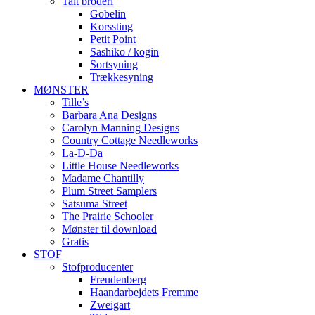
Talt broderi
Gobelin
Korssting
Petit Point
Sashiko / kogin
Sortsyning
Trækkesyning
MØNSTER
Tille’s
Barbara Ana Designs
Carolyn Manning Designs
Country Cottage Needleworks
La-D-Da
Little House Needleworks
Madame Chantilly
Plum Street Samplers
Satsuma Street
The Prairie Schooler
Mønster til download
Gratis
STOF
Stofproducenter
Freudenberg
Haandarbejdets Fremme
Zweigart