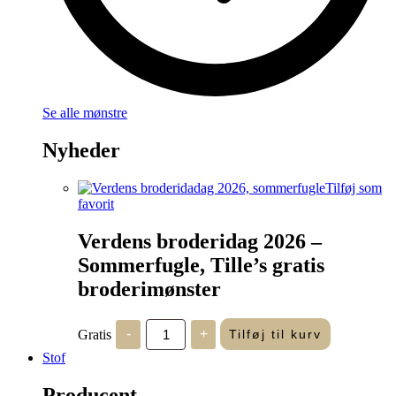
Se alle mønstre
Nyheder
Tilføj som
favorit
Verdens broderidag 2026 –
Sommerfugle, Tille’s gratis
broderimønster
Verdens
Gratis
-
+
Tilføj til kurv
broderidag
2026
Stof
-
Sommerfugle,
Producent
Tille's