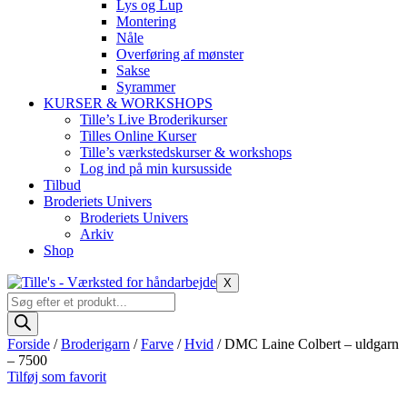
Lys og Lup
Montering
Nåle
Overføring af mønster
Sakse
Syrammer
KURSER & WORKSHOPS
Tille’s Live Broderikurser
Tilles Online Kurser
Tille’s værkstedskurser & workshops
Log ind på min kursusside
Tilbud
Broderiets Univers
Broderiets Univers
Arkiv
Shop
X
Products
search
Forside
/
Broderigarn
/
Farve
/
Hvid
/ DMC Laine Colbert – uldgarn
– 7500
Tilføj som favorit