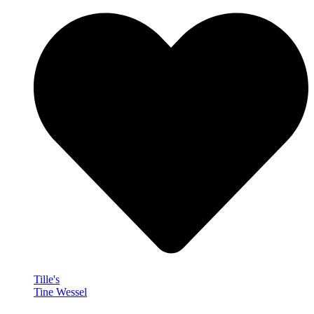
Tille's
Tine Wessel