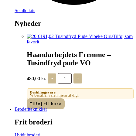
Se alle kits
Nyheder
Tilføj som
favorit
Haandarbejdets Fremme –
Tusindfryd pude VO
Haandarbejdets
480,00
kr.
-
+
Fremme
-
Tusindfryd
Bestillingsvare
pude
Vi bestiller varen hjem til dig.
VO
Tilføj til kurv
antal
Broderiteknikker
Frit broderi
Hvidt broderi