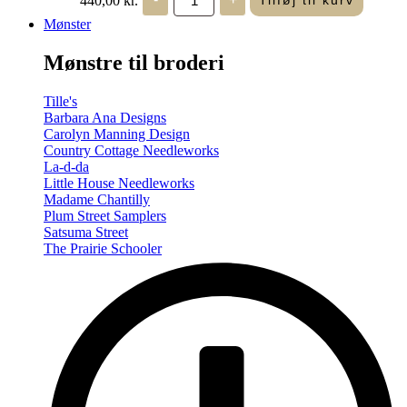
Tilføj til kurv
in
Seasons
Mønster
-
Summer/Autumn
Mønstre til broderi
(Volume
Two)
antal
Tille's
Barbara Ana Designs
Carolyn Manning Design
Country Cottage Needleworks
La-d-da
Little House Needleworks
Madame Chantilly
Plum Street Samplers
Satsuma Street
The Prairie Schooler