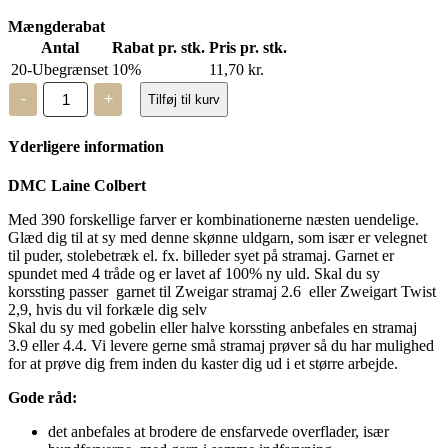
Mængderabat
Antal
Rabat pr. stk.
Pris pr. stk.
20-Ubegrænset
10%
11,70
kr.
DMC
-
+
Tilføj til kurv
Laine
Colbert
-
Yderligere information
uldgarn
-
7500
DMC Laine Colbert
antal
Med 390 forskellige farver er kombinationerne næsten uendelige.
Glæd dig til at sy med denne skønne uldgarn, som især er velegnet
til puder, stolebetræk el. fx. billeder syet på stramaj. Garnet er
spundet med 4 tråde og er lavet af 100% ny uld. Skal du sy
korssting passer garnet til Zweigar stramaj 2.6 eller Zweigart Twist
2,9, hvis du vil forkæle dig selv
Skal du sy med gobelin eller halve korssting anbefales en stramaj
3.9 eller 4.4. Vi levere gerne små stramaj prøver så du har mulighed
for at prøve dig frem inden du kaster dig ud i et større arbejde.
Gode råd:
det anbefales at brodere de ensfarvede overflader, især