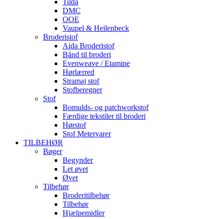
Tilda
DMC
OOE
Vaupel & Heilenbeck
Broderistof
Aida Broderistof
Bånd til broderi
Evenweave / Etamine
Hørlærred
Stramaj stof
Stofberegner
Stof
Bomulds- og patchworkstof
Færdige tekstiler til broderi
Hørstof
Stof Metervarer
TILBEHØR
Bøger
Begynder
Let øvet
Øvet
Tilbehør
Broderitilbehør
Tilbehør
Hjælpemidler