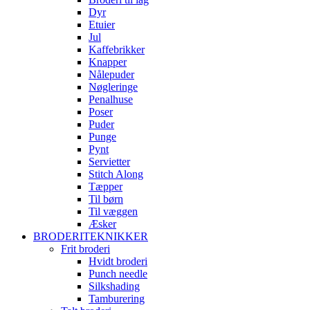
Dyr
Etuier
Jul
Kaffebrikker
Knapper
Nålepuder
Nøgleringe
Penalhuse
Poser
Puder
Punge
Pynt
Servietter
Stitch Along
Tæpper
Til børn
Til væggen
Æsker
BRODERITEKNIKKER
Frit broderi
Hvidt broderi
Punch needle
Silkshading
Tamburering