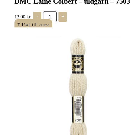
DMC Laine Colbert – uldgarn – 7503
DMC
13,00
kr.
-
+
Laine
Colbert
Tilføj til kurv
-
uldgarn
-
7503
antal