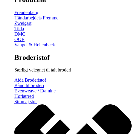
gratis
broderimønster
Freudenberg
antal
Håndarbejdets Fremme
Zweigart
Tilda
DMC
OOE
Vaupel & Heilenbeck
Broderistof
Særligt velegnet til talt broderi
Aida Broderistof
Bånd til broderi
Evenweave / Etamine
Hørlærred
Stramaj stof