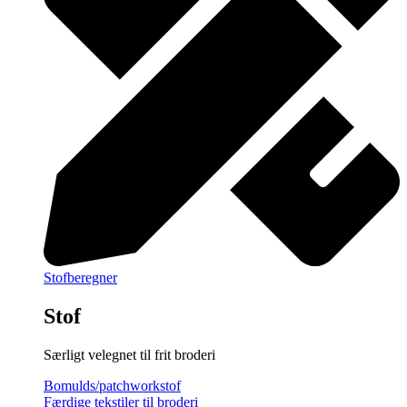
Stofberegner
Stof
Særligt velegnet til frit broderi
Bomulds/patchworkstof
Færdige tekstiler til broderi