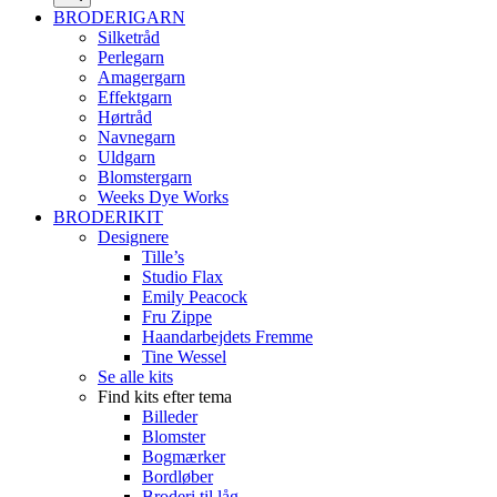
BRODERIGARN
Silketråd
Perlegarn
Amagergarn
Effektgarn
Hørtråd
Navnegarn
Uldgarn
Blomstergarn
Weeks Dye Works
BRODERIKIT
Designere
Tille’s
Studio Flax
Emily Peacock
Fru Zippe
Haandarbejdets Fremme
Tine Wessel
Se alle kits
Find kits efter tema
Billeder
Blomster
Bogmærker
Bordløber
Broderi til låg