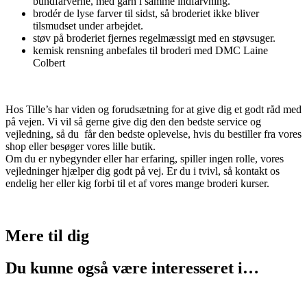
bundfarverne, med garn i samme indfarvning.
brodér de lyse farver til sidst, så broderiet ikke bliver
tilsmudset under arbejdet.
støv på broderiet fjernes regelmæssigt med en støvsuger.
kemisk rensning anbefales til broderi med DMC Laine
Colbert
Hos Tille’s har viden og forudsætning for at give dig et godt råd med
på vejen. Vi vil så gerne give dig den den bedste service og
vejledning, så du får den bedste oplevelse, hvis du bestiller fra vores
shop eller besøger vores lille butik.
Om du er nybegynder eller har erfaring, spiller ingen rolle, vores
vejledninger hjælper dig godt på vej. Er du i tvivl, så kontakt os
endelig her eller kig forbi til et af vores mange broderi kurser.
Mere til
dig
Du kunne også være interesseret i…