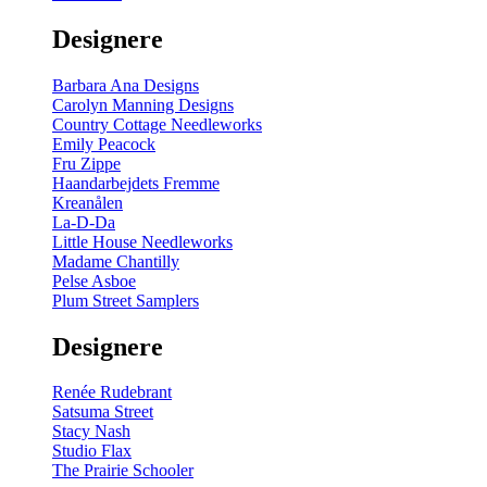
gul
-
Designere
200
m
antal
Barbara Ana Designs
Carolyn Manning Designs
Country Cottage Needleworks
Emily Peacock
Fru Zippe
Haandarbejdets Fremme
Kreanålen
La-D-Da
Little House Needleworks
Madame Chantilly
Pelse Asboe
Plum Street Samplers
Designere
Renée Rudebrant
Satsuma Street
Stacy Nash
Studio Flax
The Prairie Schooler