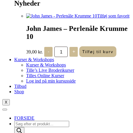
Nyheder
Tilføj som favorit
John James – Perlenåle Krumme
10
John
39,00
kr.
-
+
Tilføj til kurv
James
-
Kurser & Workshops
Perlenåle
Kurser & Workshops
Krumme
Tille’s Live Broderikurser
10
Tilles Online Kurser
antal
Log ind på min kursusside
Tilbud
Shop
X
FORSIDE
Products
search