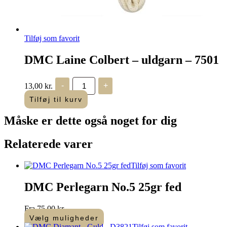
Tilføj som favorit
DMC Laine Colbert – uldgarn – 7501
DMC
13,00
kr.
-
+
Laine
Colbert
Tilføj til kurv
-
uldgarn
Måske er dette også
noget for dig
-
7501
antal
Relaterede varer
Tilføj som favorit
DMC Perlegarn No.5 25gr fed
Fra
75,00
kr.
Vælg muligheder
Dette
Tilføj som favorit