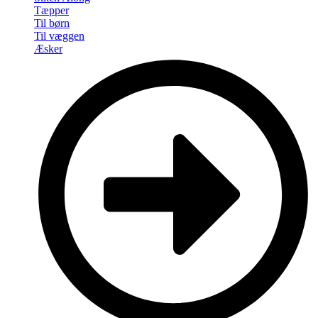
Tæpper
Til børn
Til væggen
Æsker