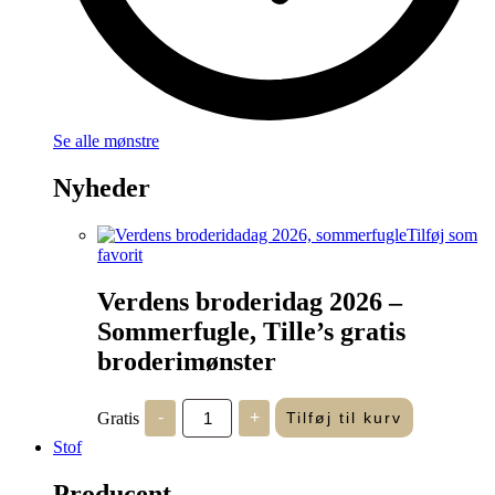
Se alle mønstre
Nyheder
Tilføj som
favorit
Verdens broderidag 2026 –
Sommerfugle, Tille’s gratis
broderimønster
Verdens
Gratis
-
+
Tilføj til kurv
broderidag
2026
Stof
-
Sommerfugle,
Producent
Tille's