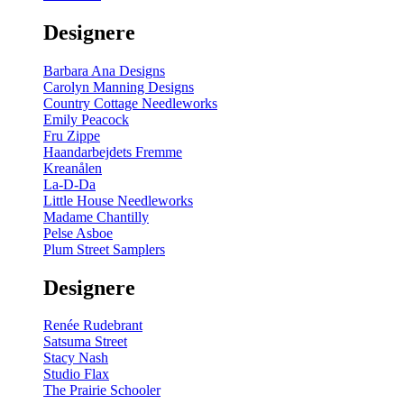
gul
-
Designere
200
m
antal
Barbara Ana Designs
Carolyn Manning Designs
Country Cottage Needleworks
Emily Peacock
Fru Zippe
Haandarbejdets Fremme
Kreanålen
La-D-Da
Little House Needleworks
Madame Chantilly
Pelse Asboe
Plum Street Samplers
Designere
Renée Rudebrant
Satsuma Street
Stacy Nash
Studio Flax
The Prairie Schooler