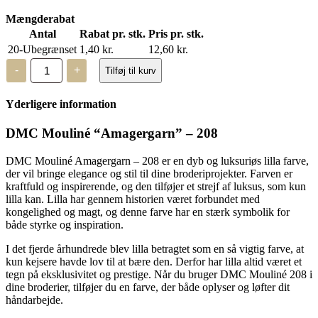
Mængderabat
Antal
Rabat pr. stk.
Pris pr. stk.
20-Ubegrænset
1,40
kr.
12,60
kr.
DMC
-
+
Tilføj til kurv
Mouliné,
“Amagergarn”
–
Yderligere information
208
antal
DMC Mouliné “Amagergarn” – 208
DMC Mouliné Amagergarn – 208 er en dyb og luksuriøs lilla farve,
der vil bringe elegance og stil til dine broderiprojekter. Farven er
kraftfuld og inspirerende, og den tilføjer et strejf af luksus, som kun
lilla kan. Lilla har gennem historien været forbundet med
kongelighed og magt, og denne farve har en stærk symbolik for
både styrke og inspiration.
I det fjerde århundrede blev lilla betragtet som en så vigtig farve, at
kun kejsere havde lov til at bære den. Derfor har lilla altid været et
tegn på eksklusivitet og prestige. Når du bruger DMC Mouliné 208 i
dine broderier, tilføjer du en farve, der både oplyser og løfter dit
håndarbejde.