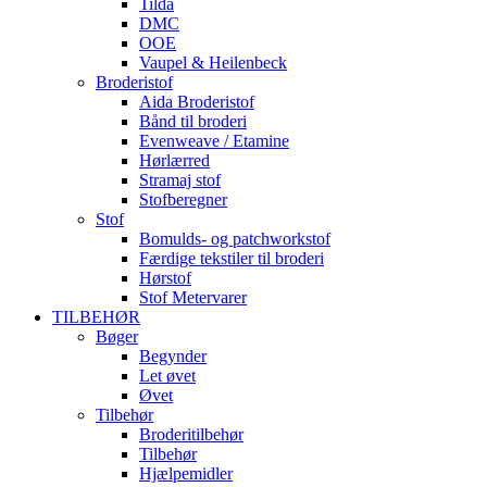
Tilda
DMC
OOE
Vaupel & Heilenbeck
Broderistof
Aida Broderistof
Bånd til broderi
Evenweave / Etamine
Hørlærred
Stramaj stof
Stofberegner
Stof
Bomulds- og patchworkstof
Færdige tekstiler til broderi
Hørstof
Stof Metervarer
TILBEHØR
Bøger
Begynder
Let øvet
Øvet
Tilbehør
Broderitilbehør
Tilbehør
Hjælpemidler