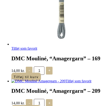
Tilføj som favorit
DMC Mouliné, “Amagergarn” – 169
DMC
14,00
kr.
-
+
Mouliné,
“Amagergarn”
Tilføj til kurv
–
Tilføj som favorit
169
antal
DMC Mouliné, “Amagergarn” – 209
DMC
14,00
kr.
-
+
Mouliné,