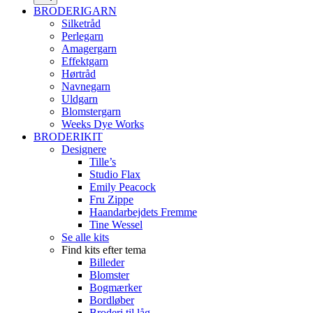
BRODERIGARN
Silketråd
Perlegarn
Amagergarn
Effektgarn
Hørtråd
Navnegarn
Uldgarn
Blomstergarn
Weeks Dye Works
BRODERIKIT
Designere
Tille’s
Studio Flax
Emily Peacock
Fru Zippe
Haandarbejdets Fremme
Tine Wessel
Se alle kits
Find kits efter tema
Billeder
Blomster
Bogmærker
Bordløber
Broderi til låg