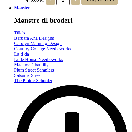
Tilføj til kurv
in
Seasons
Mønster
-
Summer/Autumn
Mønstre til broderi
(Volume
Two)
antal
Tille's
Barbara Ana Designs
Carolyn Manning Design
Country Cottage Needleworks
La-d-da
Little House Needleworks
Madame Chantilly
Plum Street Samplers
Satsuma Street
The Prairie Schooler