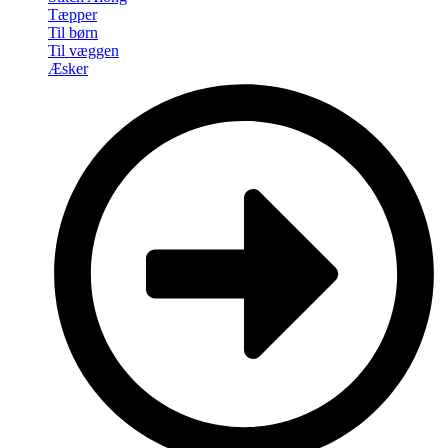
Tæpper
Til børn
Til væggen
Æsker