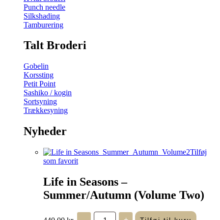
Punch needle
Silkshading
Tamburering
Talt Broderi
Gobelin
Korssting
Petit Point
Sashiko / kogin
Sortsyning
Trækkesyning
Nyheder
Tilføj
som favorit
Life in Seasons –
Summer/Autumn (Volume Two)
Life
440,00
kr.
-
+