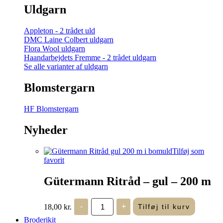
Uldgarn
Appleton - 2 trådet uld
DMC Laine Colbert uldgarn
Flora Wool uldgarn
Haandarbejdets Fremme - 2 trådet uldgarn
Se alle varianter af uldgarn
Blomstergarn
HF Blomstergarn
Nyheder
Tilføj som
favorit
Gütermann Ritråd – gul – 200 m
Gütermann
18,00
kr.
-
+
Tilføj til kurv
Ritråd
-
Broderikit