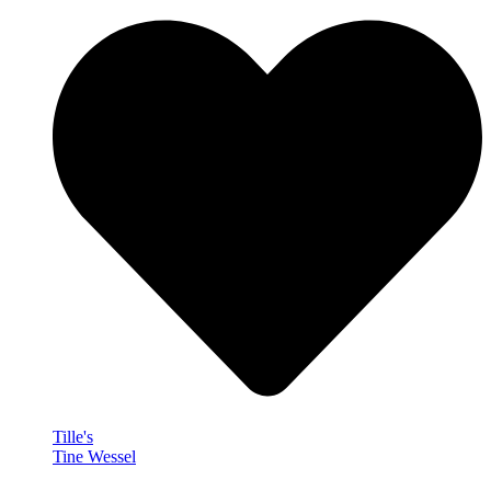
Tille's
Tine Wessel