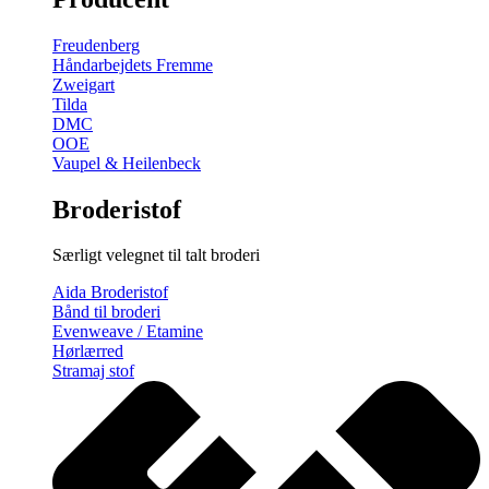
gratis
broderimønster
Freudenberg
antal
Håndarbejdets Fremme
Zweigart
Tilda
DMC
OOE
Vaupel & Heilenbeck
Broderistof
Særligt velegnet til talt broderi
Aida Broderistof
Bånd til broderi
Evenweave / Etamine
Hørlærred
Stramaj stof