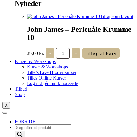
Nyheder
Tilføj som favorit
John James – Perlenåle Krumme
10
John
39,00
kr.
-
+
Tilføj til kurv
James
-
Kurser & Workshops
Perlenåle
Kurser & Workshops
Krumme
Tille’s Live Broderikurser
10
Tilles Online Kurser
antal
Log ind på min kursusside
Tilbud
Shop
X
FORSIDE
Products
search