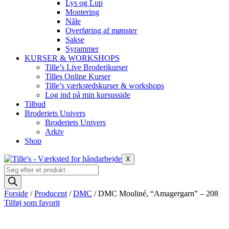
Lys og Lup
Montering
Nåle
Overføring af mønster
Sakse
Syrammer
KURSER & WORKSHOPS
Tille’s Live Broderikurser
Tilles Online Kurser
Tille’s værkstedskurser & workshops
Log ind på min kursusside
Tilbud
Broderiets Univers
Broderiets Univers
Arkiv
Shop
X
Products
search
Forside
/
Producent
/
DMC
/ DMC Mouliné, “Amagergarn” – 208
Tilføj som favorit