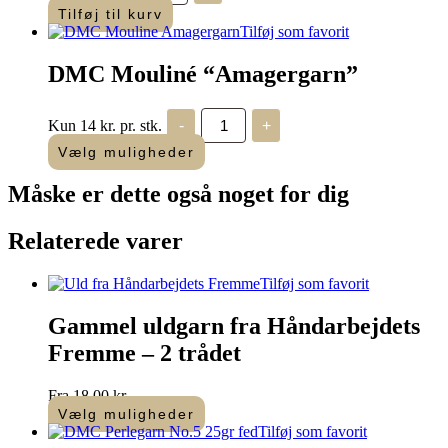
“Amagergarn”
Tilføj til kurv
–
Tilføj som favorit
209
antal
DMC Mouliné “Amagergarn”
DMC
Kun 14 kr. pr. stk.
-
+
Mouliné
"Amagergarn"
Vælg muligheder
antal
Måske er dette også
noget for dig
Relaterede varer
Tilføj som favorit
Gammel uldgarn fra Håndarbejdets
Fremme – 2 trådet
Fra
18,00
kr.
Vælg muligheder
Dette
Tilføj som favorit