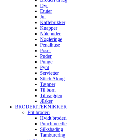
Dyr
Etuier
Jul
Kaffebrikker
Knapper
Nålepuder
Nøgleringe
Penalhuse
Poser
Puder
Punge
Pynt
Servietter
Stitch Along
Tæpper
Til børn
Til væggen
Æsker
BRODERITEKNIKKER
Frit broderi
Hvidt broderi
Punch needle
Silkshading
Tamburering