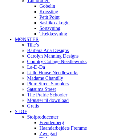
Talt broderi
Gobelin
Korssting
Petit Point
Sashiko / kogin
Sortsyning
Trækkesyning
MØNSTER
Tille’s
Barbara Ana Designs
Carolyn Manning Designs
Country Cottage Needleworks
La-D-Da
Little House Needleworks
Madame Chantilly
Plum Street Samplers
Satsuma Street
The Prairie Schooler
Mønster til download
Gratis
STOF
Stofproducenter
Freudenberg
Haandarbejdets Fremme
Zweigart