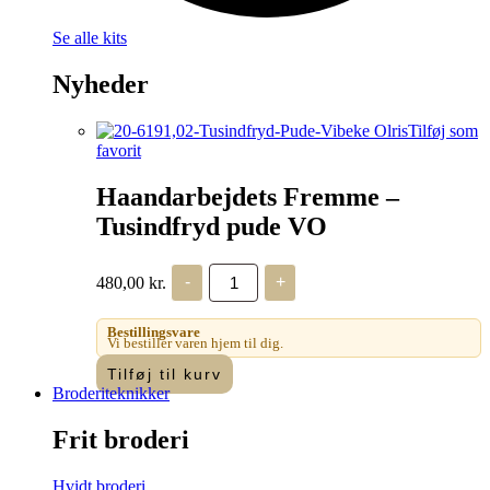
Se alle kits
Nyheder
Tilføj som
favorit
Haandarbejdets Fremme –
Tusindfryd pude VO
Haandarbejdets
480,00
kr.
-
+
Fremme
-
Tusindfryd
Bestillingsvare
pude
Vi bestiller varen hjem til dig.
VO
Tilføj til kurv
antal
Broderiteknikker
Frit broderi
Hvidt broderi