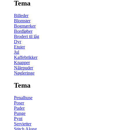
Tema
Billeder
Blomster
Bogmærker
Bordløber
Broderi til låg
Dyr
Etuier
Jul
Kaffebrikker
Knapper
Nålepuder
Nøgleringe
Tema
Penalhuse
Poser
Puder
Punge
Pynt
Servietter
Stitch Along