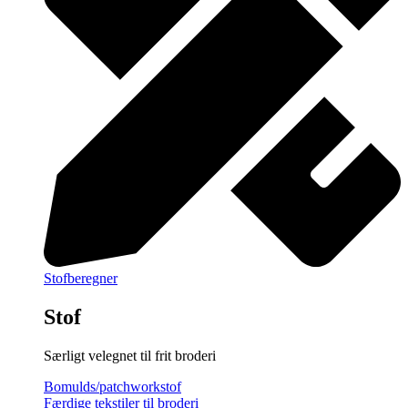
Stofberegner
Stof
Særligt velegnet til frit broderi
Bomulds/patchworkstof
Færdige tekstiler til broderi