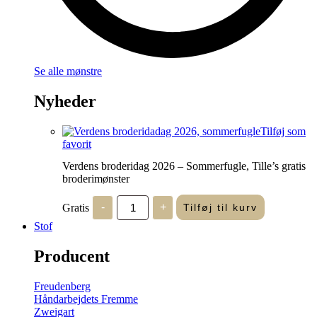
Se alle mønstre
Nyheder
Tilføj som
favorit
Verdens broderidag 2026 – Sommerfugle, Tille’s gratis
broderimønster
Verdens
Gratis
-
+
Tilføj til kurv
broderidag
2026
Stof
-
Sommerfugle,
Producent
Tille's
gratis
broderimønster
Freudenberg
antal
Håndarbejdets Fremme
Zweigart