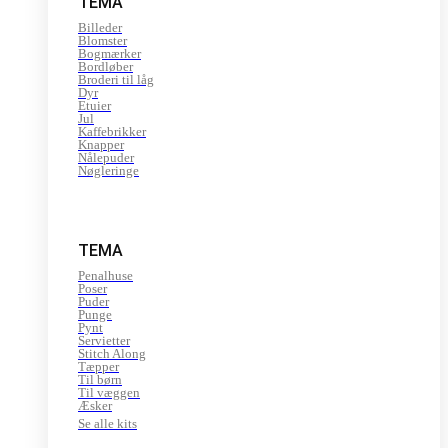
TEMA
Billeder
Blomster
Bogmærker
Bordløber
Broderi til låg
Dyr
Etuier
Jul
Kaffebrikker
Knapper
Nålepuder
Nøgleringe
TEMA
Penalhuse
Poser
Puder
Punge
Pynt
Servietter
Stitch Along
Tæpper
Til børn
Til væggen
Æsker
Se alle kits