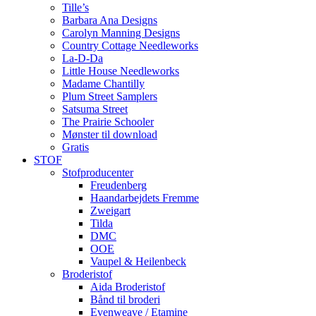
Tille’s
Barbara Ana Designs
Carolyn Manning Designs
Country Cottage Needleworks
La-D-Da
Little House Needleworks
Madame Chantilly
Plum Street Samplers
Satsuma Street
The Prairie Schooler
Mønster til download
Gratis
STOF
Stofproducenter
Freudenberg
Haandarbejdets Fremme
Zweigart
Tilda
DMC
OOE
Vaupel & Heilenbeck
Broderistof
Aida Broderistof
Bånd til broderi
Evenweave / Etamine