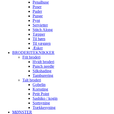
Penalhuse
Poser
Puder
Punge
Pynt
Servietter
Stitch Along
Tæpper
Til børn
Til væggen
Æsker
BRODERITEKNIKKER
Frit broderi
Hvidt broderi
Punch needle
Silkshading
Tamburering
Talt broderi
Gobelin
Korssting
Petit Point
Sashiko / kogin
Sortsyning
Trækkesyning
MØNSTER