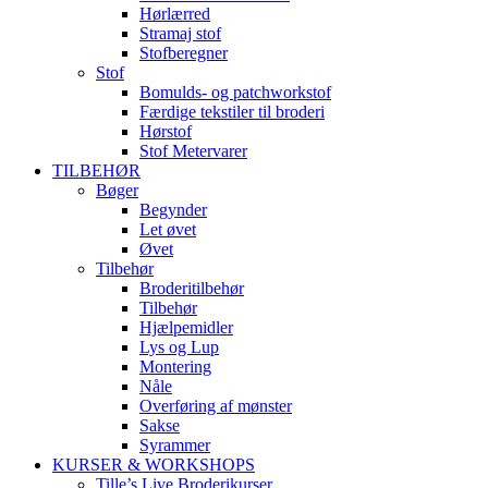
Hørlærred
Stramaj stof
Stofberegner
Stof
Bomulds- og patchworkstof
Færdige tekstiler til broderi
Hørstof
Stof Metervarer
TILBEHØR
Bøger
Begynder
Let øvet
Øvet
Tilbehør
Broderitilbehør
Tilbehør
Hjælpemidler
Lys og Lup
Montering
Nåle
Overføring af mønster
Sakse
Syrammer
KURSER & WORKSHOPS
Tille’s Live Broderikurser