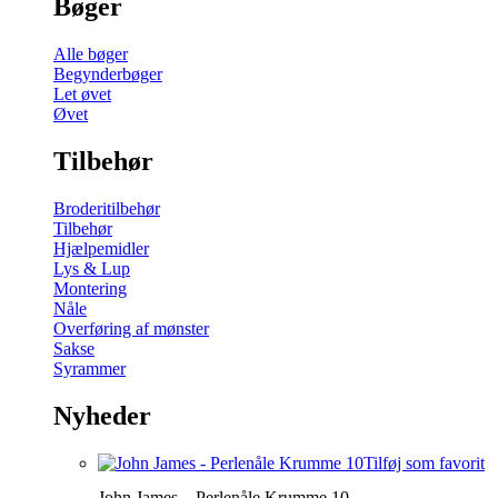
Bøger
Alle bøger
Begynderbøger
Let øvet
Øvet
Tilbehør
Broderitilbehør
Tilbehør
Hjælpemidler
Lys & Lup
Montering
Nåle
Overføring af mønster
Sakse
Syrammer
Nyheder
Tilføj som favorit
John James – Perlenåle Krumme 10