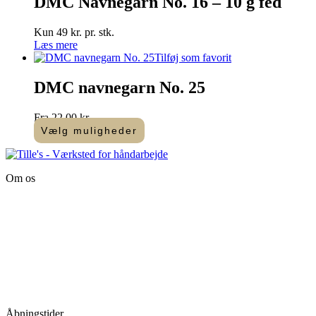
DMC Navnegarn No. 16 – 10 g fed
antal
Kun 49 kr. pr. stk.
Læs mere
Tilføj som favorit
DMC navnegarn No. 25
Fra
22,00
kr.
Vælg muligheder
Dette
vare
har
Om os
flere
varianter.
Tille’s – Værksted
Mulighederne
for håndarbejde
kan
vælges
Vandmanden 12B
på
9200 Aalborg SV
varesiden
Tlf.: +45
81987264
Mail:
info@tilles.dk
CVR: 42501328
Åbningstider