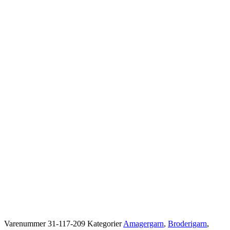
Varenummer
31-117-209
Kategorier
Amagergarn
,
Broderigarn
,