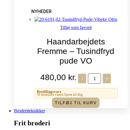
NYHEDER
Tilføj som favorit
Haandarbejdets
Fremme – Tusindfryd
pude VO
480,00
kr.
Haandarbejdets
-
+
Fremme
-
Tusindfryd
Bestillingsvare
pude
Vi bestiller varen hjem til dig.
VO
TILFØJ TIL KURV
antal
Broderiteknikker
Frit broderi