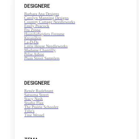
DESIGNERE
Barbara Ana Designs
Carolyn Manning Designs
Country Cottage Needleworks
Emily Peacock
Fru Zippe
Haandarbejdets Fremme
Kreanålen
La-D-Da
Little House Needleworks
Madame Chantilly
Pelse Asboe
Plum Street Samplers
DESIGNERE
Renée Rudebrant
Satsuma Street
Stacy Nash
Studio Flax
The Prairie Schooler
Tille's
Tine Wessel