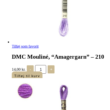
Tilføj som favorit
DMC Mouliné, “Amagergarn” – 210
DMC
14,00
kr.
-
+
Mouliné,
“Amagergarn”
Tilføj til kurv
–
210
antal