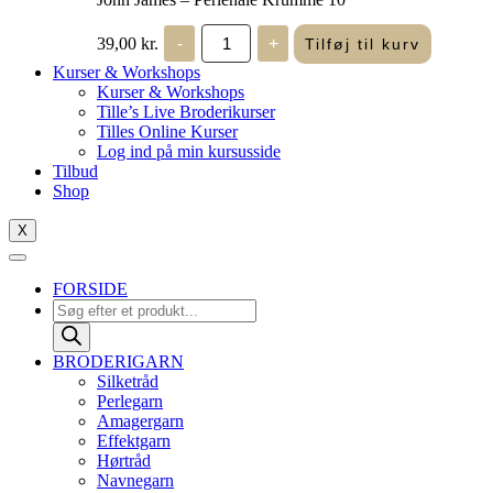
John
39,00
kr.
-
+
Tilføj til kurv
James
-
Kurser & Workshops
Perlenåle
Kurser & Workshops
Krumme
Tille’s Live Broderikurser
10
Tilles Online Kurser
antal
Log ind på min kursusside
Tilbud
Shop
X
FORSIDE
Products
search
BRODERIGARN
Silketråd
Perlegarn
Amagergarn
Effektgarn
Hørtråd
Navnegarn