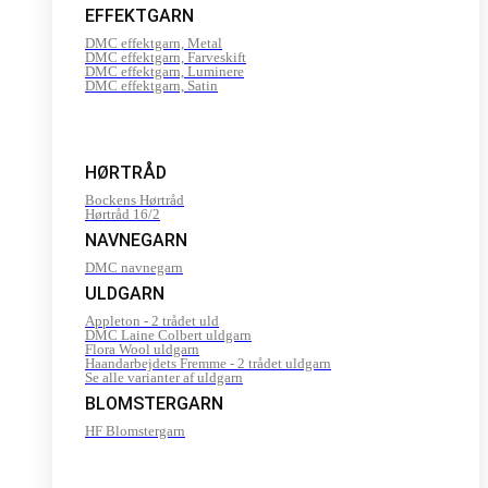
EFFEKTGARN
DMC effektgarn, Metal
DMC effektgarn, Farveskift
DMC effektgarn, Luminere
DMC effektgarn, Satin
HØRTRÅD
Bockens Hørtråd
Hørtråd 16/2
NAVNEGARN
DMC navnegarn
ULDGARN
Appleton - 2 trådet uld
DMC Laine Colbert uldgarn
Flora Wool uldgarn
Haandarbejdets Fremme - 2 trådet uldgarn
Se alle varianter af uldgarn
BLOMSTERGARN
HF Blomstergarn