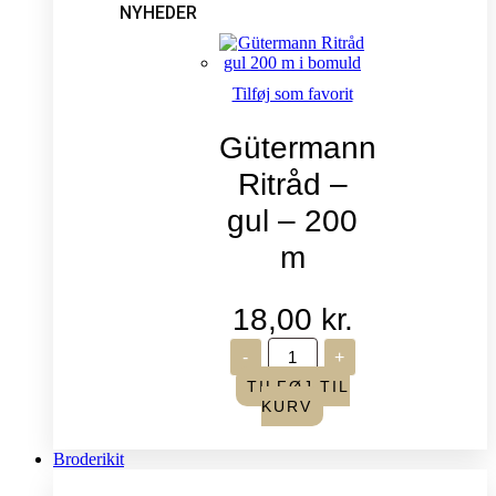
NYHEDER
Tilføj som favorit
Gütermann
Ritråd –
gul – 200
m
18,00
kr.
Gütermann
-
+
Ritråd
-
TILFØJ TIL
gul
KURV
-
200
m
Broderikit
antal