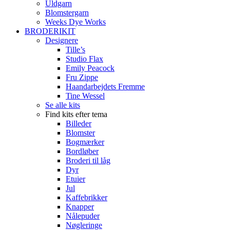
Uldgarn
Blomstergarn
Weeks Dye Works
BRODERIKIT
Designere
Tille’s
Studio Flax
Emily Peacock
Fru Zippe
Haandarbejdets Fremme
Tine Wessel
Se alle kits
Find kits efter tema
Billeder
Blomster
Bogmærker
Bordløber
Broderi til låg
Dyr
Etuier
Jul
Kaffebrikker
Knapper
Nålepuder
Nøgleringe