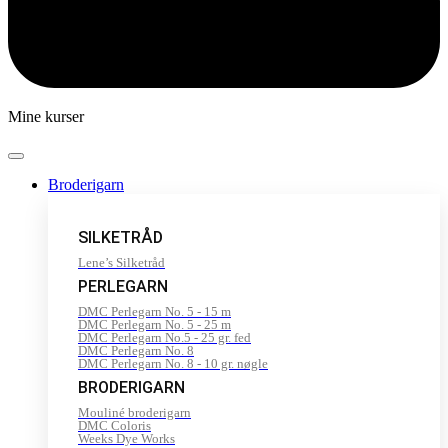
Mine kurser
Broderigarn
SILKETRÅD
Lene’s Silketråd
PERLEGARN
DMC Perlegarn No. 5 - 15 m
DMC Perlegarn No. 5 - 25 m
DMC Perlegarn No.5 - 25 gr. fed
DMC Perlegarn No. 8
DMC Perlegarn No. 8 - 10 gr. nøgle
BRODERIGARN
Mouliné broderigarn
DMC Coloris
Weeks Dye Works