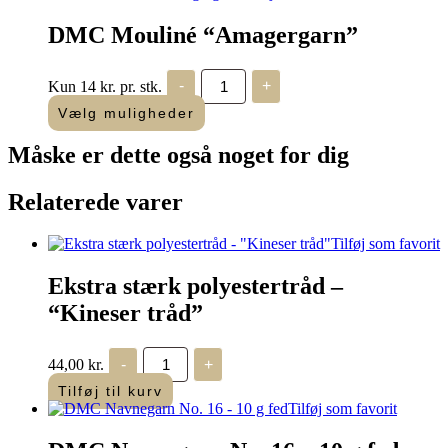
208
antal
DMC Mouliné “Amagergarn”
DMC
Kun 14 kr. pr. stk.
-
+
Mouliné
"Amagergarn"
Vælg muligheder
antal
Måske er dette også
noget for dig
Relaterede varer
Tilføj som favorit
Ekstra stærk polyestertråd –
“Kineser tråd”
Ekstra
44,00
kr.
-
+
stærk
polyestertråd
Tilføj til kurv
-
Tilføj som favorit
"Kineser
tråd"