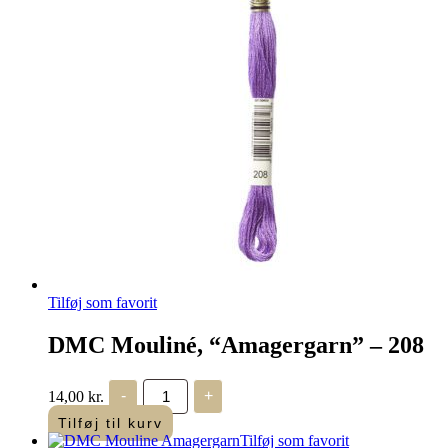
Tilføj som favorit
DMC Mouliné, “Amagergarn” – 208
DMC
14,00
kr.
-
+
Mouliné,
“Amagergarn”
Tilføj til kurv
–
Tilføj som favorit