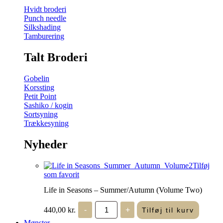
Hvidt broderi
Punch needle
Silkshading
Tamburering
Talt Broderi
Gobelin
Korssting
Petit Point
Sashiko / kogin
Sortsyning
Trækkesyning
Nyheder
Tilføj
som favorit
Life in Seasons – Summer/Autumn (Volume Two)
Life
440,00
kr.
-
+
Tilføj til kurv
in
Seasons
Mønster