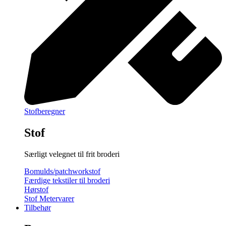
Stofberegner
Stof
Særligt velegnet til frit broderi
Bomulds/patchworkstof
Færdige tekstiler til broderi
Hørstof
Stof Metervarer
Tilbehør