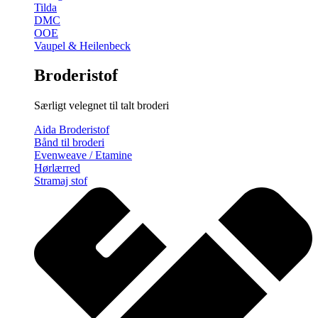
Tilda
DMC
OOE
Vaupel & Heilenbeck
Broderistof
Særligt velegnet til talt broderi
Aida Broderistof
Bånd til broderi
Evenweave / Etamine
Hørlærred
Stramaj stof