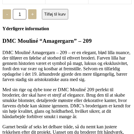
DMC
-
+
Tilføj til kurv
Mouliné,
“Amagergarn”
–
Yderligere information
209
antal
DMC Mouliné “Amagergarn” – 209
DMC Mouliné Amagergarn – 209 – er en elegant, blød lilla nuance,
der tilfører en følelse af storhed til ethvert broderi. Farven lilla har
gennem historien været et symbol på magt, luksus og eksklusivitet,
fordi den var svær og kostbar at fremstille. Selvom en tilfældig
opdagelse i det 19. århundrede gjorde den mere tilgængelig, bærer
farven stadig sin aristokratiske aura med sig.
Med sin rige og dybe tone er DMC Mouliné 209 perfekt til
broderier, der skal have et strejf af elegance. Brug den til at skabe
smukke blomster, detaljerede mønstre eller dekorative kanter, hvor
farvens dybde kan skinne igennem. DMC’s broderigarn er kendt for
sin høje kvalitet, glans og holdbarhed, hvilket sikrer, at dit
håndarbejde forbliver smukt i mange år.
Garnet består af seks let delbare tråde, så du nemt kan justere
tykkelsen efter dit projekt. Uanset om du broderer frit håndværk,