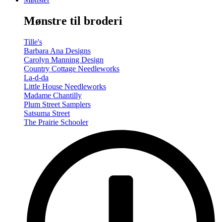
-
Summer/Autumn
Mønstre til broderi
(Volume
Two)
antal
Tille's
Barbara Ana Designs
Carolyn Manning Design
Country Cottage Needleworks
La-d-da
Little House Needleworks
Madame Chantilly
Plum Street Samplers
Satsuma Street
The Prairie Schooler