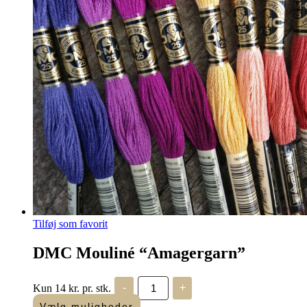
Tilføj som favorit
DMC Mouliné “Amagergarn”
DMC
Kun 14 kr. pr. stk.
-
+
Mouliné
"Amagergarn"
Vælg muligheder