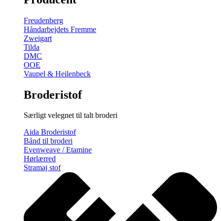
gratis
broderimønster
Freudenberg
antal
Håndarbejdets Fremme
Zweigart
Tilda
DMC
OOE
Vaupel & Heilenbeck
Broderistof
Særligt velegnet til talt broderi
Aida Broderistof
Bånd til broderi
Evenweave / Etamine
Hørlærred
Stramaj stof