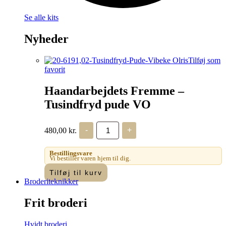
Se alle kits
Nyheder
Tilføj som
favorit
Haandarbejdets Fremme –
Tusindfryd pude VO
Haandarbejdets
480,00
kr.
-
+
Fremme
-
Tusindfryd
Bestillingsvare
pude
Vi bestiller varen hjem til dig.
VO
Tilføj til kurv
antal
Broderiteknikker
Frit broderi
Hvidt broderi