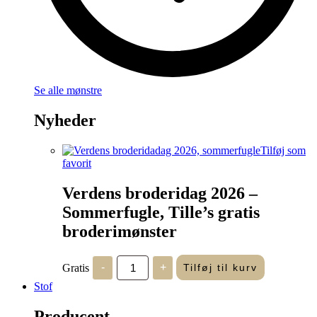
Se alle mønstre
Nyheder
Tilføj som
favorit
Verdens broderidag 2026 –
Sommerfugle, Tille’s gratis
broderimønster
Verdens
Gratis
-
+
Tilføj til kurv
broderidag
2026
Stof
-
Sommerfugle,
Producent
Tille's