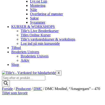
Lys og Lup
Montering
Nåle
Overføring af mønster
Sakse
Syrammer
KURSER & WORKSHOPS
Tille’s Live Broderikurser
Tilles Online Kurser
Tille’s værkstedskurser & workshops
Log ind på min kursusside
Tilbud
Broderiets Univers
Broderiets Univers
Arkiv
Shop
X
Products
search
Forside
/
Producent
/
DMC
/ DMC Mouliné, “Amagergarn” – 470
Tilføj som favorit