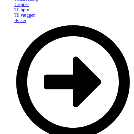
Tæpper
Til børn
Til væggen
Æsker