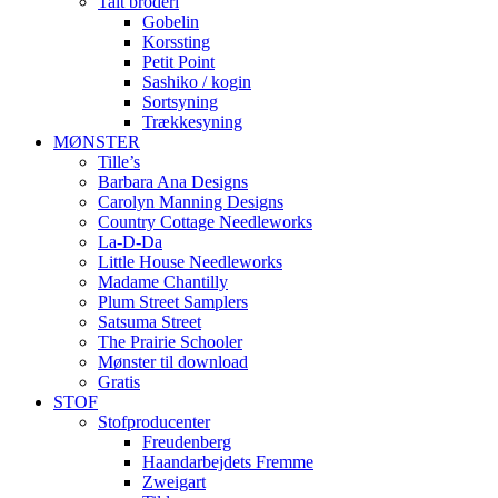
Talt broderi
Gobelin
Korssting
Petit Point
Sashiko / kogin
Sortsyning
Trækkesyning
MØNSTER
Tille’s
Barbara Ana Designs
Carolyn Manning Designs
Country Cottage Needleworks
La-D-Da
Little House Needleworks
Madame Chantilly
Plum Street Samplers
Satsuma Street
The Prairie Schooler
Mønster til download
Gratis
STOF
Stofproducenter
Freudenberg
Haandarbejdets Fremme
Zweigart