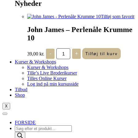
Nyheder
Tilføj som favorit
John James – Perlenåle Krumme
10
John
39,00
kr.
-
+
Tilføj til kurv
James
-
Kurser & Workshops
Perlenåle
Kurser & Workshops
Krumme
Tille’s Live Broderikurser
10
Tilles Online Kurser
antal
Log ind på min kursusside
Tilbud
Shop
X
FORSIDE
Products
search