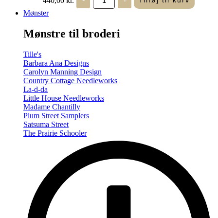
Tilføj til kurv
in
Seasons
Mønster
-
Summer/Autumn
Mønstre til broderi
(Volume
Two)
antal
Tille's
Barbara Ana Designs
Carolyn Manning Design
Country Cottage Needleworks
La-d-da
Little House Needleworks
Madame Chantilly
Plum Street Samplers
Satsuma Street
The Prairie Schooler