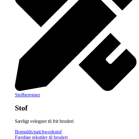
Stofberegner
Stof
Særligt velegnet til frit broderi
Bomulds/patchworkstof
Færdige tekstiler til broderi