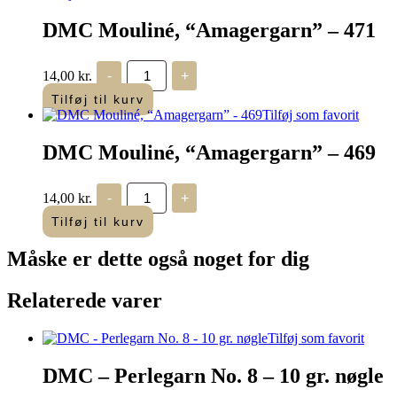
DMC Mouliné, “Amagergarn” – 471
DMC
14,00
kr.
-
+
Mouliné,
“Amagergarn”
Tilføj til kurv
-
Tilføj som favorit
471
antal
DMC Mouliné, “Amagergarn” – 469
DMC
14,00
kr.
-
+
Mouliné,
“Amagergarn”
Tilføj til kurv
-
469
Måske er dette også
noget for dig
antal
Relaterede varer
Tilføj som favorit
DMC – Perlegarn No. 8 – 10 gr. nøgle