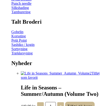
Punch needle
Silkshading
Tamburering
Talt Broderi
Gobelin
Korssting
Petit Point
Sashiko / kogin
Sortsyning
Trækkesyning
Nyheder
Tilføj
som favorit
Life in Seasons –
Summer/Autumn (Volume Two)
Life
440,00
kr.
-
+