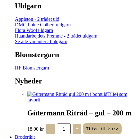
Uldgarn
Appleton - 2 trådet uld
DMC Laine Colbert uldgarn
Flora Wool uldgarn
Haandarbejdets Fremme - 2 trådet uldgarn
Se alle varianter af uldgarn
Blomstergarn
HF Blomstergarn
Nyheder
Tilføj som
favorit
Gütermann Ritråd – gul – 200 m
Gütermann
18,00
kr.
-
+
Tilføj til kurv
Ritråd
-
Broderikit