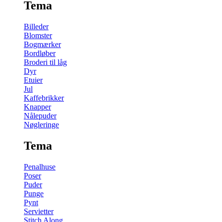
Tema
Billeder
Blomster
Bogmærker
Bordløber
Broderi til låg
Dyr
Etuier
Jul
Kaffebrikker
Knapper
Nålepuder
Nøgleringe
Tema
Penalhuse
Poser
Puder
Punge
Pynt
Servietter
Stitch Along