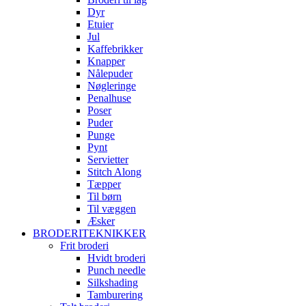
Dyr
Etuier
Jul
Kaffebrikker
Knapper
Nålepuder
Nøgleringe
Penalhuse
Poser
Puder
Punge
Pynt
Servietter
Stitch Along
Tæpper
Til børn
Til væggen
Æsker
BRODERITEKNIKKER
Frit broderi
Hvidt broderi
Punch needle
Silkshading
Tamburering