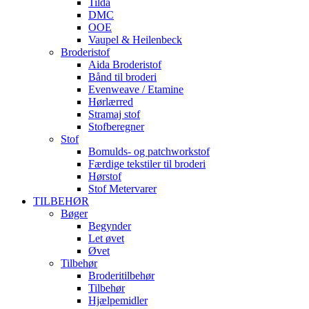
Tilda
DMC
OOE
Vaupel & Heilenbeck
Broderistof
Aida Broderistof
Bånd til broderi
Evenweave / Etamine
Hørlærred
Stramaj stof
Stofberegner
Stof
Bomulds- og patchworkstof
Færdige tekstiler til broderi
Hørstof
Stof Metervarer
TILBEHØR
Bøger
Begynder
Let øvet
Øvet
Tilbehør
Broderitilbehør
Tilbehør
Hjælpemidler