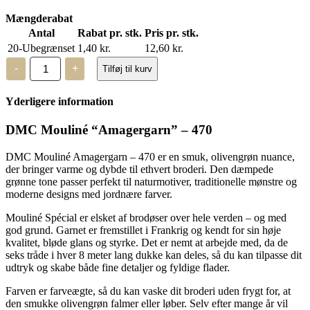
Mængderabat
Antal
Rabat pr. stk.
Pris pr. stk.
20-Ubegrænset
1,40
kr.
12,60
kr.
DMC
-
+
Tilføj til kurv
Mouliné,
“Amagergarn”
-
Yderligere information
470
antal
DMC Mouliné “Amagergarn” – 470
DMC Mouliné Amagergarn – 470 er en smuk, olivengrøn nuance,
der bringer varme og dybde til ethvert broderi. Den dæmpede
grønne tone passer perfekt til naturmotiver, traditionelle mønstre og
moderne designs med jordnære farver.
Mouliné Spécial er elsket af brodøser over hele verden – og med
god grund. Garnet er fremstillet i Frankrig og kendt for sin høje
kvalitet, bløde glans og styrke. Det er nemt at arbejde med, da de
seks tråde i hver 8 meter lang dukke kan deles, så du kan tilpasse dit
udtryk og skabe både fine detaljer og fyldige flader.
Farven er farveægte, så du kan vaske dit broderi uden frygt for, at
den smukke olivengrøn falmer eller løber. Selv efter mange år vil