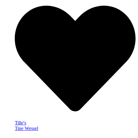
Tille's
Tine Wessel