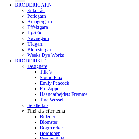
BRODERIGARN
Silketråd
Perlegarn
Amagergarn
Effektgarn
Hørtråd
Navnegarn
Uldgarn
Blomstergarn
Weeks Dye Works
BRODERIKIT
Designere
Tille’s
Studio Flax
Emily Peacock
Fru Zippe
Haandarbejdets Fremme
Tine Wessel
Se alle kits
Find kits efter tema
Billeder
Blomster
Bogmærker
Bordløber
Broderi til låg