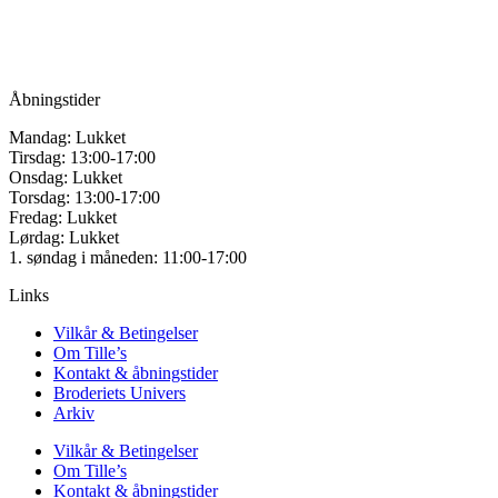
9200 Aalborg SV
varesiden
Tlf.: +45
81987264
Mail:
info@tilles.dk
CVR: 42501328
Åbningstider
Mandag: Lukket
Tirsdag: 13:00-17:00
Onsdag: Lukket
Torsdag: 13:00-17:00
Fredag: Lukket
Lørdag: Lukket
1. søndag i måneden: 11:00-17:00
Links
Vilkår & Betingelser
Om Tille’s
Kontakt & åbningstider
Broderiets Univers
Arkiv
Vilkår & Betingelser
Om Tille’s
Kontakt & åbningstider