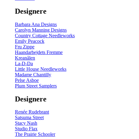
gul
-
Designere
200
m
antal
Barbara Ana Designs
Carolyn Manning Designs
Country Cottage Needleworks
Emily Peacock
Fru Zippe
Haandarbejdets Fremme
Kreanålen
La-D-Da
Little House Needleworks
Madame Chantilly
Pelse Asboe
Plum Street Samplers
Designere
Renée Rudebrant
Satsuma Street
Stacy Nash
Studio Flax
The Prairie Schooler