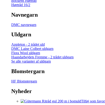
Bockens Hørtråd
Hørtråd 16/2
Navnegarn
DMC navnegarn
Uldgarn
Appleton - 2 trådet uld
DMC Laine Colbert uldgarn
Flora Wool uldgarn
Haandarbejdets Fremme - 2 trådet uldgarn
Se alle varianter af uldgarn
Blomstergarn
HF Blomstergarn
Nyheder
Tilføj som favor