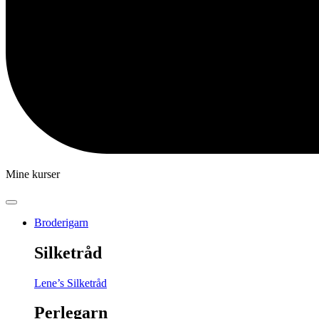
Mine kurser
Broderigarn
Silketråd
Lene’s Silketråd
Perlegarn