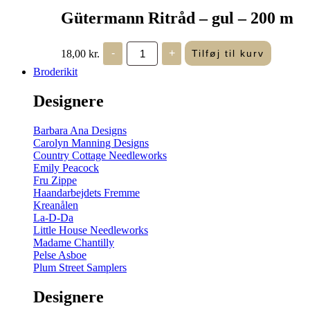
Gütermann Ritråd – gul – 200 m
Gütermann
18,00
kr.
-
+
Tilføj til kurv
Ritråd
-
Broderikit
gul
-
Designere
200
m
antal
Barbara Ana Designs
Carolyn Manning Designs
Country Cottage Needleworks
Emily Peacock
Fru Zippe
Haandarbejdets Fremme
Kreanålen
La-D-Da
Little House Needleworks
Madame Chantilly
Pelse Asboe
Plum Street Samplers
Designere