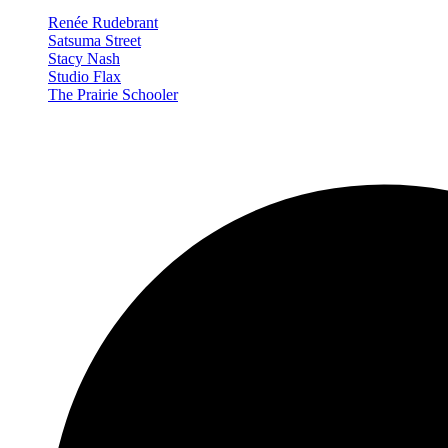
Renée Rudebrant
Satsuma Street
Stacy Nash
Studio Flax
The Prairie Schooler