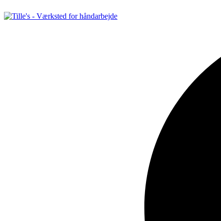
Videre
til
indhold