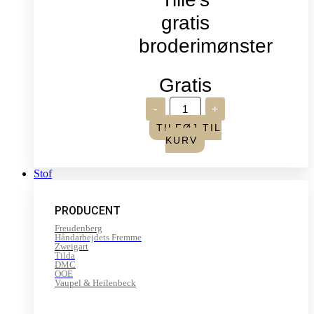
gratis
broderimønster
Gratis
Verdens
-
+
broderidag
2026
TILFØJ TIL
-
KURV
Sommerfugle,
Tille's
gratis
Stof
broderimønster
antal
PRODUCENT
Freudenberg
Håndarbejdets Fremme
Zweigart
Tilda
DMC
OOE
Vaupel & Heilenbeck