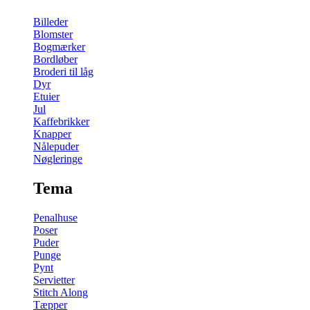
Billeder
Blomster
Bogmærker
Bordløber
Broderi til låg
Dyr
Etuier
Jul
Kaffebrikker
Knapper
Nålepuder
Nøgleringe
Tema
Penalhuse
Poser
Puder
Punge
Pynt
Servietter
Stitch Along
Tæpper