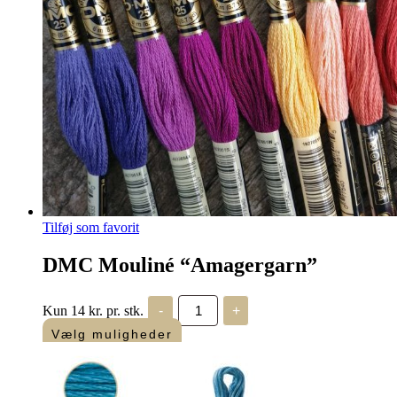
Tilføj som favorit
DMC Mouliné “Amagergarn”
DMC
Kun 14 kr. pr. stk.
-
+
Mouliné
"Amagergarn"
Vælg muligheder
antal