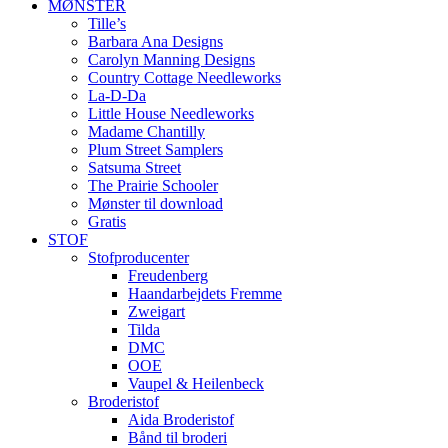
MØNSTER
Tille’s
Barbara Ana Designs
Carolyn Manning Designs
Country Cottage Needleworks
La-D-Da
Little House Needleworks
Madame Chantilly
Plum Street Samplers
Satsuma Street
The Prairie Schooler
Mønster til download
Gratis
STOF
Stofproducenter
Freudenberg
Haandarbejdets Fremme
Zweigart
Tilda
DMC
OOE
Vaupel & Heilenbeck
Broderistof
Aida Broderistof
Bånd til broderi