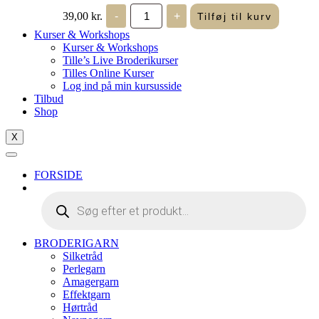
John
39,00
kr.
-
+
Tilføj til kurv
James
-
Kurser & Workshops
Perlenåle
Kurser & Workshops
Krumme
Tille’s Live Broderikurser
10
Tilles Online Kurser
antal
Log ind på min kursusside
Tilbud
Shop
X
FORSIDE
Products
search
BRODERIGARN
Silketråd
Perlegarn
Amagergarn
Effektgarn
Hørtråd