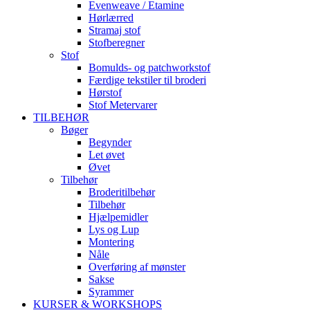
Evenweave / Etamine
Hørlærred
Stramaj stof
Stofberegner
Stof
Bomulds- og patchworkstof
Færdige tekstiler til broderi
Hørstof
Stof Metervarer
TILBEHØR
Bøger
Begynder
Let øvet
Øvet
Tilbehør
Broderitilbehør
Tilbehør
Hjælpemidler
Lys og Lup
Montering
Nåle
Overføring af mønster
Sakse
Syrammer
KURSER & WORKSHOPS