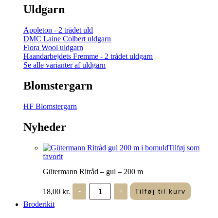
Uldgarn
Appleton - 2 trådet uld
DMC Laine Colbert uldgarn
Flora Wool uldgarn
Haandarbejdets Fremme - 2 trådet uldgarn
Se alle varianter af uldgarn
Blomstergarn
HF Blomstergarn
Nyheder
Tilføj som
favorit
Gütermann Ritråd – gul – 200 m
Gütermann
18,00
kr.
-
+
Tilføj til kurv
Ritråd
-
Broderikit
gul
-