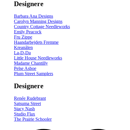
Designere
200
m
antal
Barbara Ana Designs
Carolyn Manning Designs
Country Cottage Needleworks
Emily Peacock
Fru Zippe
Haandarbejdets Fremme
Kreanålen
La-D-Da
Little House Needleworks
Madame Chantilly
Pelse Asboe
Plum Street Samplers
Designere
Renée Rudebrant
Satsuma Street
Stacy Nash
Studio Flax
The Prairie Schooler