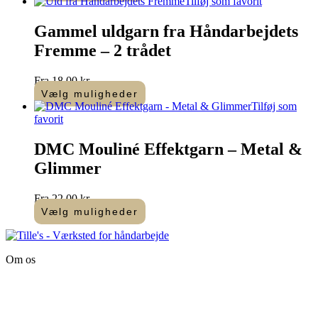
Tilføj som favorit
antal
Gammel uldgarn fra Håndarbejdets
Fremme – 2 trådet
Fra
18,00
kr.
Vælg muligheder
Dette
Tilføj som
vare
favorit
har
flere
DMC Mouliné Effektgarn – Metal &
varianter.
Glimmer
Mulighederne
kan
vælges
Fra
22,00
kr.
på
Vælg muligheder
varesiden
Dette
vare
har
Om os
flere
varianter.
Tille’s – Værksted
Mulighederne
for håndarbejde
kan
vælges