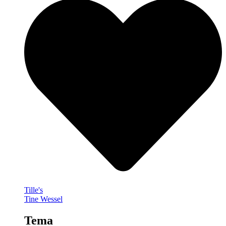
Tille's
Tine Wessel
Tema