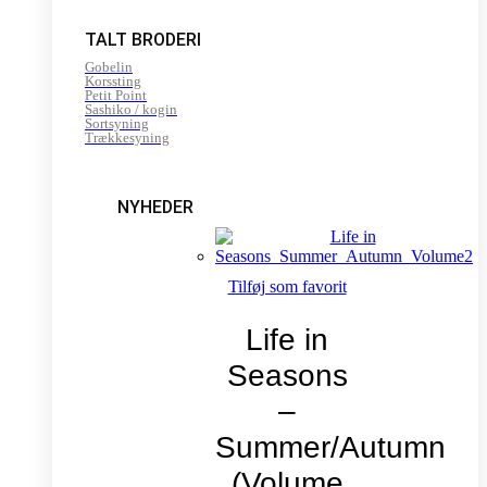
TALT BRODERI
Gobelin
Korssting
Petit Point
Sashiko / kogin
Sortsyning
Trækkesyning
NYHEDER
Tilføj som favorit
Life in
Seasons
–
Summer/Autumn
(Volume