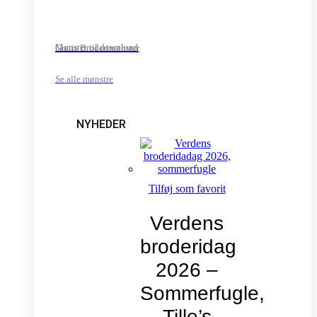
Mønster til download
Gratis Broderimønster
Se alle mønstre
NYHEDER
Tilføj som favorit
Verdens
broderidag
2026 –
Sommerfugle,
Tille’s