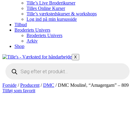
Tille’s Live Broderikurser
Tilles Online Kurser
Tille’s værkstedskurser & workshops
Log ind på min kursusside
Tilbud
Broderiets Univers
Broderiets Univers
Arkiv
Shop
X
Products
search
Forside
/
Producent
/
DMC
/ DMC Mouliné, “Amagergarn” – 809
Tilføj som favorit