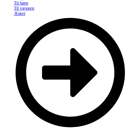
Til børn
Til væggen
Æsker