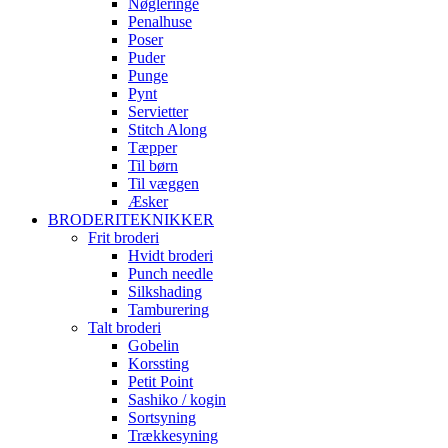
Nøgleringe
Penalhuse
Poser
Puder
Punge
Pynt
Servietter
Stitch Along
Tæpper
Til børn
Til væggen
Æsker
BRODERITEKNIKKER
Frit broderi
Hvidt broderi
Punch needle
Silkshading
Tamburering
Talt broderi
Gobelin
Korssting
Petit Point
Sashiko / kogin
Sortsyning
Trækkesyning