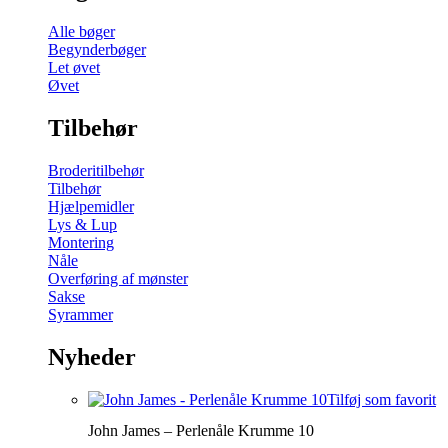
Alle bøger
Begynderbøger
Let øvet
Øvet
Tilbehør
Broderitilbehør
Tilbehør
Hjælpemidler
Lys & Lup
Montering
Nåle
Overføring af mønster
Sakse
Syrammer
Nyheder
Tilføj som favorit
John James – Perlenåle Krumme 10