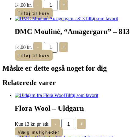
DMC
14,00
kr.
-
+
Mouliné,
“Amagergarn”
Tilføj til kurv
-
Tilføj som favorit
807
antal
DMC Mouliné, “Amagergarn” – 813
DMC
14,00
kr.
-
+
Mouliné,
“Amagergarn”
Tilføj til kurv
-
813
Måske er dette også
noget for dig
antal
Relaterede varer
Tilføj som favorit
Flora Wool – Uldgarn
Flora
Kun 13 kr. pr. stk.
-
+
Wool
-
Vælg muligheder
Uldgarn