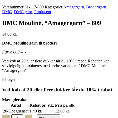
Varenummer
31-117-809
Kategorier
Amagergarn
,
Broderigarn
,
DMC
,
DMC garn
,
Producent
DMC Mouliné, “Amagergarn” – 809
14,00
kr.
DMC Mouliné garn til broderi
Farve 809 – •
Ved køb af 20 eller flere dukker får du 10% i rabat. Rabatten kan
selvfølgelig kombineres med andre varianter af DMC Mouliné
“Amagergarn”.
På lager
Ved køb af 20 eller flere dukker får du 10% i rabat.
Mængderabat
Antal
Rabat pr. stk.
Pris pr. stk.
20-Ubegrænset
1,40
kr.
12,60
kr.
DMC