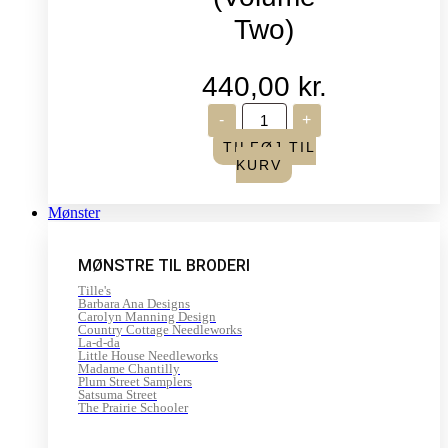
Two)
440,00
kr.
Life
-
+
in
Seasons
TILFØJ TIL
-
KURV
Summer/Autumn
(Volume
Two)
Mønster
antal
MØNSTRE TIL BRODERI
Tille's
Barbara Ana Designs
Carolyn Manning Design
Country Cottage Needleworks
La-d-da
Little House Needleworks
Madame Chantilly
Plum Street Samplers
Satsuma Street
The Prairie Schooler