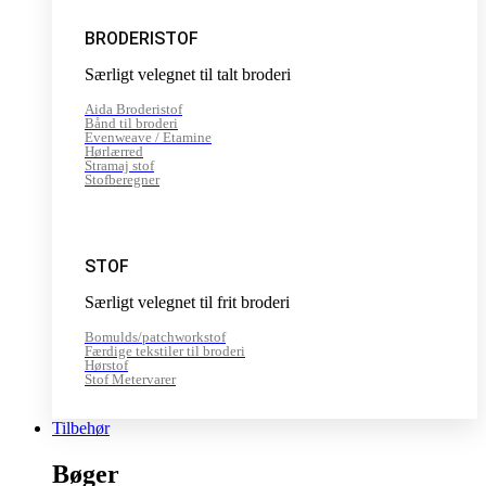
BRODERISTOF
Særligt velegnet til talt broderi
Aida Broderistof
Bånd til broderi
Evenweave / Etamine
Hørlærred
Stramaj stof
Stofberegner
STOF
Særligt velegnet til frit broderi
Bomulds/patchworkstof
Færdige tekstiler til broderi
Hørstof
Stof Metervarer
Tilbehør
Bøger