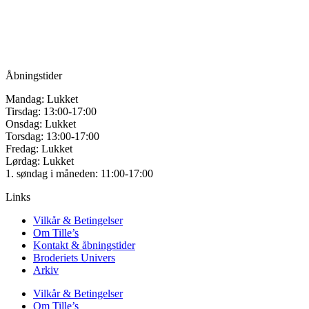
Vandmanden 12B
på
9200 Aalborg SV
varesiden
Tlf.: +45
81987264
Mail:
info@tilles.dk
CVR: 42501328
Åbningstider
Mandag: Lukket
Tirsdag: 13:00-17:00
Onsdag: Lukket
Torsdag: 13:00-17:00
Fredag: Lukket
Lørdag: Lukket
1. søndag i måneden: 11:00-17:00
Links
Vilkår & Betingelser
Om Tille’s
Kontakt & åbningstider
Broderiets Univers
Arkiv
Vilkår & Betingelser
Om Tille’s