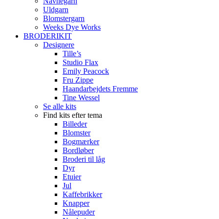
Navnegarn
Uldgarn
Blomstergarn
Weeks Dye Works
BRODERIKIT
Designere
Tille’s
Studio Flax
Emily Peacock
Fru Zippe
Haandarbejdets Fremme
Tine Wessel
Se alle kits
Find kits efter tema
Billeder
Blomster
Bogmærker
Bordløber
Broderi til låg
Dyr
Etuier
Jul
Kaffebrikker
Knapper
Nålepuder