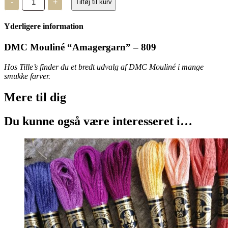
-
+
Tilføj til kurv
Mouliné,
“Amagergarn”
-
Yderligere information
809
antal
DMC Mouliné “Amagergarn” – 809
Hos Tille’s finder du et bredt udvalg af DMC Mouliné i mange
smukke farver.
Mere til
dig
Du kunne også være interesseret i…