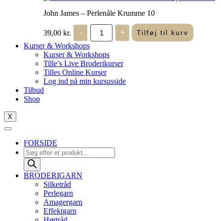
John James – Perlenåle Krumme 10
John
39,00
kr.
-
+
Tilføj til kurv
James
-
Kurser & Workshops
Perlenåle
Kurser & Workshops
Krumme
Tille’s Live Broderikurser
10
Tilles Online Kurser
antal
Log ind på min kursusside
Tilbud
Shop
X
FORSIDE
Products
search
BRODERIGARN
Silketråd
Perlegarn
Amagergarn
Effektgarn
Hørtråd