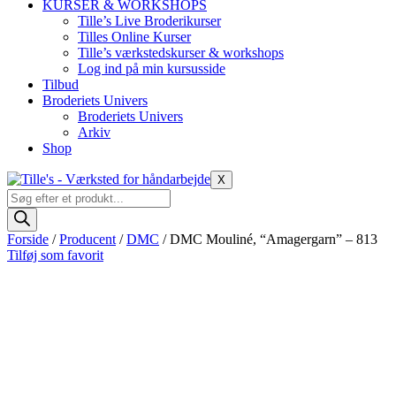
KURSER & WORKSHOPS
Tille’s Live Broderikurser
Tilles Online Kurser
Tille’s værkstedskurser & workshops
Log ind på min kursusside
Tilbud
Broderiets Univers
Broderiets Univers
Arkiv
Shop
X
Products
search
Forside
/
Producent
/
DMC
/ DMC Mouliné, “Amagergarn” – 813
Tilføj som favorit