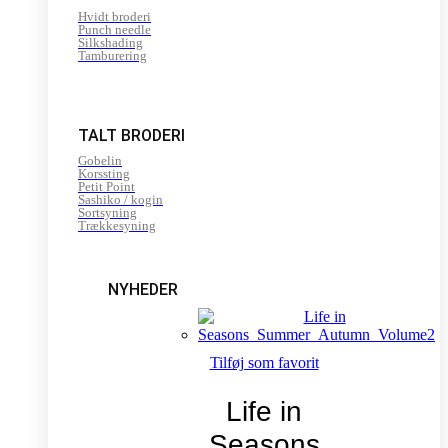
Hvidt broderi
Punch needle
Silkshading
Tamburering
TALT BRODERI
Gobelin
Korssting
Petit Point
Sashiko / kogin
Sortsyning
Trækkesyning
NYHEDER
Tilføj som favorit
Life in
Seasons