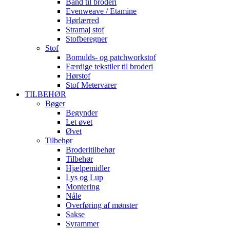
Bånd til broderi
Evenweave / Etamine
Hørlærred
Stramaj stof
Stofberegner
Stof
Bomulds- og patchworkstof
Færdige tekstiler til broderi
Hørstof
Stof Metervarer
TILBEHØR
Bøger
Begynder
Let øvet
Øvet
Tilbehør
Broderitilbehør
Tilbehør
Hjælpemidler
Lys og Lup
Montering
Nåle
Overføring af mønster
Sakse
Syrammer