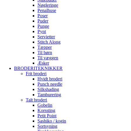
Nøgleringe
Penalhuse
Poser
Puder
Punge
Pynt
Servietter
Stitch Along
Tæpper
Til børn
Til væggen
Æsker
BRODERITEKNIKKER
Frit broderi
Hvidt broderi
Punch needle
Silkshading
Tamburering
Talt broderi
Gobelin
Korssting
Petit Point
Sashiko / kogin
Sortsyning