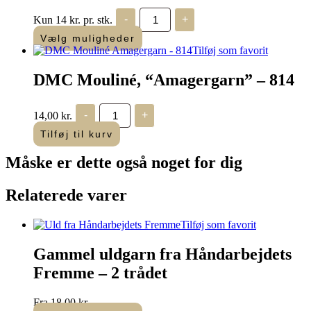
DMC
Kun 14 kr. pr. stk.
-
+
Mouliné
"Amagergarn"
Vælg muligheder
antal
Tilføj som favorit
DMC Mouliné, “Amagergarn” – 814
DMC
14,00
kr.
-
+
Mouliné,
“Amagergarn”
Tilføj til kurv
-
814
Måske er dette også
noget for dig
antal
Relaterede varer
Tilføj som favorit
Gammel uldgarn fra Håndarbejdets
Fremme – 2 trådet
Fra
18,00
kr.