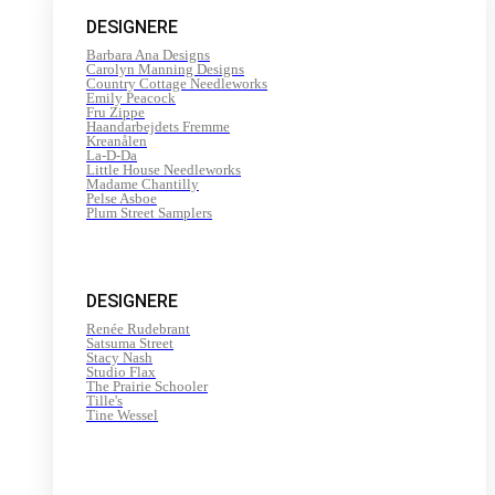
200
DESIGNERE
m
antal
Barbara Ana Designs
Carolyn Manning Designs
Country Cottage Needleworks
Emily Peacock
Fru Zippe
Haandarbejdets Fremme
Kreanålen
La-D-Da
Little House Needleworks
Madame Chantilly
Pelse Asboe
Plum Street Samplers
DESIGNERE
Renée Rudebrant
Satsuma Street
Stacy Nash
Studio Flax
The Prairie Schooler
Tille's
Tine Wessel