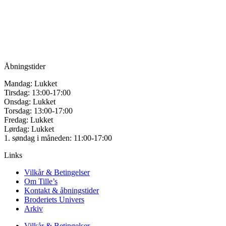
vælges
Vandmanden 12B
på
9200 Aalborg SV
varesiden
Tlf.: +45
81987264
Mail:
info@tilles.dk
CVR: 42501328
Åbningstider
Mandag: Lukket
Tirsdag: 13:00-17:00
Onsdag: Lukket
Torsdag: 13:00-17:00
Fredag: Lukket
Lørdag: Lukket
1. søndag i måneden: 11:00-17:00
Links
Vilkår & Betingelser
Om Tille’s
Kontakt & åbningstider
Broderiets Univers
Arkiv
Vilkår & Betingelser