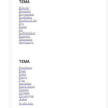
TEMA
Billeder
Blomster
Bogmærker
Bordløber
Broderi til låg
Dyr
Etuier
Jul
Kaffebrikker
Knapper
Nålepuder
Nøgleringe
TEMA
Penalhuse
Poser
Puder
Punge
Pynt
Servietter
Stitch Along
Tæpper
Til børn
Til væggen
Æsker
Se alle kits