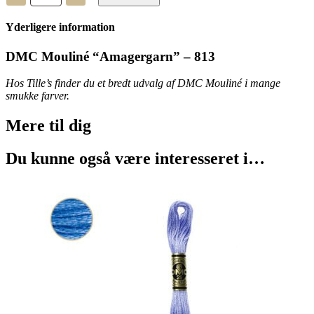
“Amagergarn”
-
Yderligere information
813
antal
DMC Mouliné “Amagergarn” – 813
Hos Tille’s finder du et bredt udvalg af DMC Mouliné i mange
smukke farver.
Mere til
dig
Du kunne også være interesseret i…