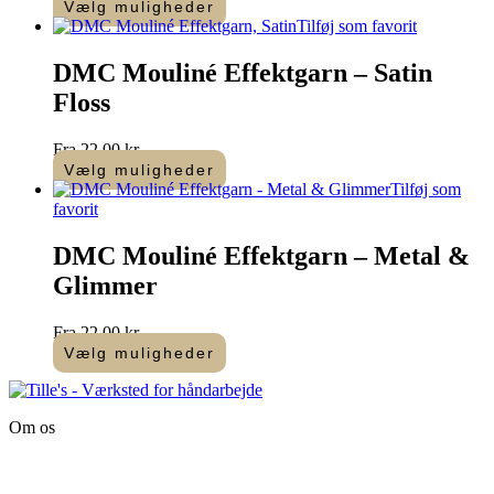
Vælg muligheder
Dette
Tilføj som favorit
vare
har
DMC Mouliné Effektgarn – Satin
flere
Floss
varianter.
Mulighederne
kan
Fra
22,00
kr.
vælges
Vælg muligheder
på
Dette
Tilføj som
varesiden
vare
favorit
har
flere
DMC Mouliné Effektgarn – Metal &
varianter.
Glimmer
Mulighederne
kan
vælges
Fra
22,00
kr.
på
Vælg muligheder
varesiden
Dette
vare
har
Om os
flere
varianter.
Tille’s – Værksted
Mulighederne
for håndarbejde
kan