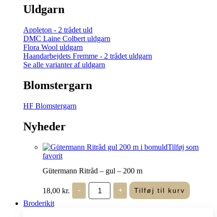
Uldgarn
Appleton - 2 trådet uld
DMC Laine Colbert uldgarn
Flora Wool uldgarn
Haandarbejdets Fremme - 2 trådet uldgarn
Se alle varianter af uldgarn
Blomstergarn
HF Blomstergarn
Nyheder
Tilføj som
favorit
Gütermann Ritråd – gul – 200 m
Gütermann
18,00
kr.
-
+
Tilføj til kurv
Ritråd
-
Broderikit
gul
-