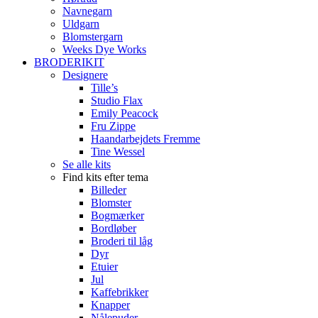
Navnegarn
Uldgarn
Blomstergarn
Weeks Dye Works
BRODERIKIT
Designere
Tille’s
Studio Flax
Emily Peacock
Fru Zippe
Haandarbejdets Fremme
Tine Wessel
Se alle kits
Find kits efter tema
Billeder
Blomster
Bogmærker
Bordløber
Broderi til låg
Dyr
Etuier
Jul
Kaffebrikker
Knapper
Nålepuder