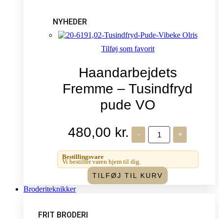
NYHEDER
Tilføj som favorit
Haandarbejdets
Fremme – Tusindfryd
pude VO
480,00
kr.
Haandarbejdets
-
+
Fremme
-
Tusindfryd
Bestillingsvare
pude
Vi bestiller varen hjem til dig.
VO
TILFØJ TIL KURV
antal
Broderiteknikker
FRIT BRODERI