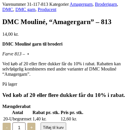
Varenummer
31-117-813
Kategorier
Amagergarn
,
Broderigarn
,
DMC
,
DMC garn
,
Producent
DMC Mouliné, “Amagergarn” – 813
14,00
kr.
DMC Mouliné garn til broderi
Farve 813 – •
Ved køb af 20 eller flere dukker får du 10% i rabat. Rabatten kan
selvfølgelig kombineres med andre varianter af DMC Mouliné
“Amagergarn”.
På lager
Ved køb af 20 eller flere dukker får du 10% i rabat.
Mængderabat
Antal
Rabat pr. stk.
Pris pr. stk.
20-Ubegrænset
1,40
kr.
12,60
kr.
DMC
-
+
Tilføj til kurv
Mouliné,