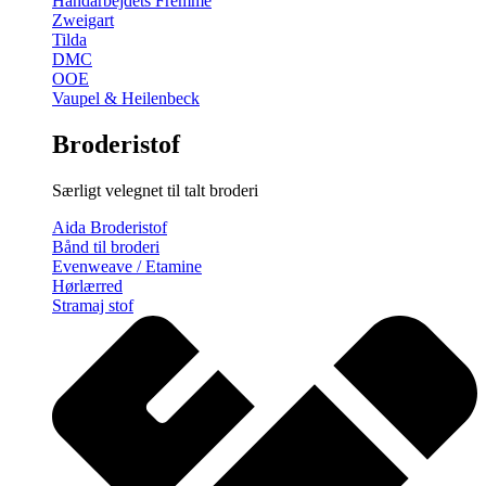
Håndarbejdets Fremme
Zweigart
Tilda
DMC
OOE
Vaupel & Heilenbeck
Broderistof
Særligt velegnet til talt broderi
Aida Broderistof
Bånd til broderi
Evenweave / Etamine
Hørlærred
Stramaj stof