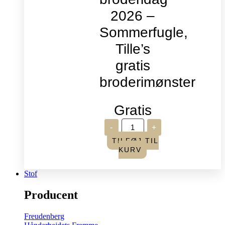
2026 –
Sommerfugle,
Tille’s
gratis
broderimønster
Gratis
Verdens
-
+
broderidag
2026
TILFØJ TIL
-
KURV
Sommerfugle,
Tille's
gratis
Stof
broderimønster
antal
Producent
Freudenberg