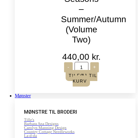
–
Summer/Autumn
(Volume
Two)
440,00
kr.
Life
-
+
in
Seasons
TILFØJ TIL
-
KURV
Summer/Autumn
(Volume
Two)
Mønster
antal
MØNSTRE TIL BRODERI
Tille's
Barbara Ana Designs
Carolyn Manning Design
Country Cottage Needleworks
La-d-da