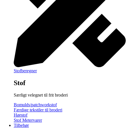
Stofberegner
Stof
Særligt velegnet til frit broderi
Bomulds/patchworkstof
Færdige tekstiler til broderi
Hørstof
Stof Metervarer
Tilbehør