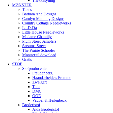
Trækkesyning
MØNSTER
Tille’s
Barbara Ana Designs
Carolyn Manning Designs
Country Cottage Needleworks
La-D-Da
Little House Needleworks
Madame Chantilly
Plum Street Samplers
Satsuma Street
The Prairie Schooler
Mønster til download
Gratis
STOF
Stofproducenter
Freudenberg
Haandarbejdets Fremme
Zweigart
Tilda
DMC
OOE
Vaupel & Heilenbeck
Broderistof
Aida Broderistof