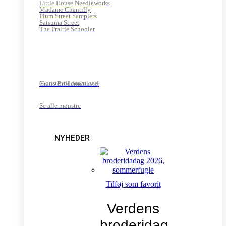
Little House Needleworks
Madame Chantilly
Plum Street Samplers
Satsuma Street
The Prairie Schooler
Mønster til download
Gratis Broderimønster
Se alle mønstre
NYHEDER
Tilføj som favorit
Verdens
broderidag