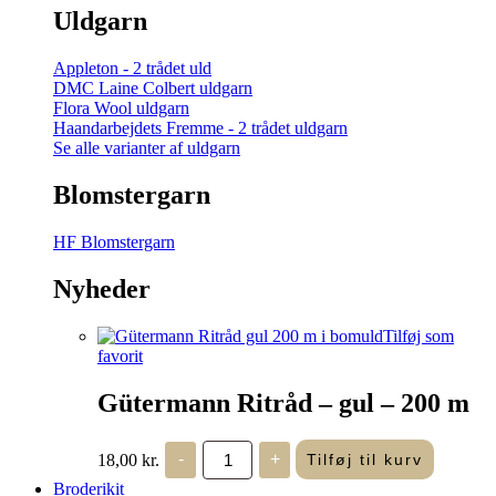
Uldgarn
Appleton - 2 trådet uld
DMC Laine Colbert uldgarn
Flora Wool uldgarn
Haandarbejdets Fremme - 2 trådet uldgarn
Se alle varianter af uldgarn
Blomstergarn
HF Blomstergarn
Nyheder
Tilføj som
favorit
Gütermann Ritråd – gul – 200 m
Gütermann
18,00
kr.
-
+
Tilføj til kurv
Ritråd
-
Broderikit