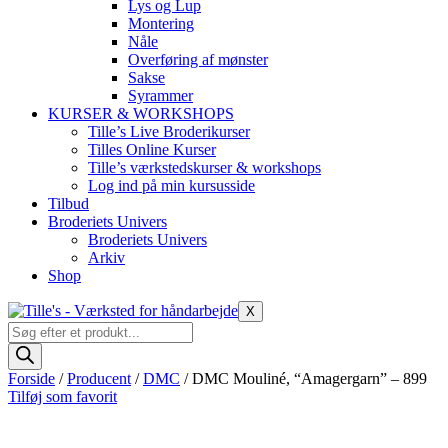
Lys og Lup
Montering
Nåle
Overføring af mønster
Sakse
Syrammer
KURSER & WORKSHOPS
Tille’s Live Broderikurser
Tilles Online Kurser
Tille’s værkstedskurser & workshops
Log ind på min kursusside
Tilbud
Broderiets Univers
Broderiets Univers
Arkiv
Shop
X
Products
search
Forside
/
Producent
/
DMC
/ DMC Mouliné, “Amagergarn” – 899
Tilføj som favorit