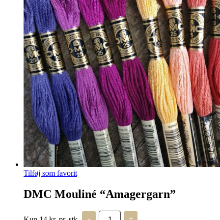
Tilføj som favorit
DMC Mouliné “Amagergarn”
DMC
Kun 14 kr. pr. stk.
-
+