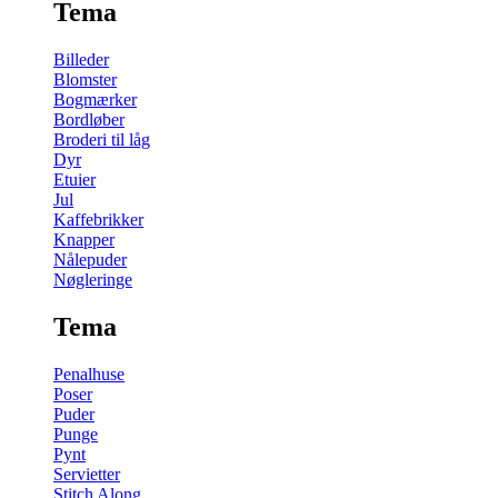
Tema
Billeder
Blomster
Bogmærker
Bordløber
Broderi til låg
Dyr
Etuier
Jul
Kaffebrikker
Knapper
Nålepuder
Nøgleringe
Tema
Penalhuse
Poser
Puder
Punge
Pynt
Servietter
Stitch Along