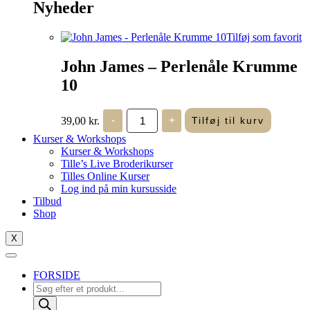
Nyheder
Tilføj som favorit
John James – Perlenåle Krumme
10
John
39,00
kr.
-
+
Tilføj til kurv
James
-
Kurser & Workshops
Perlenåle
Kurser & Workshops
Krumme
Tille’s Live Broderikurser
10
Tilles Online Kurser
antal
Log ind på min kursusside
Tilbud
Shop
X
FORSIDE
Products
search