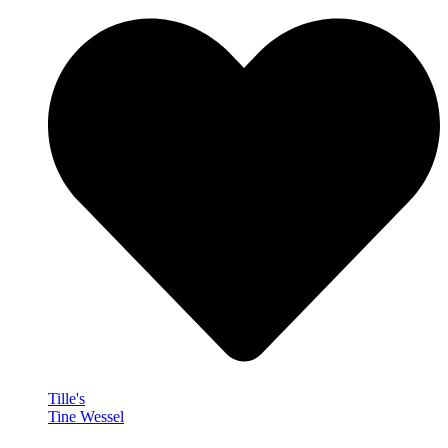
Tille's
Tine Wessel