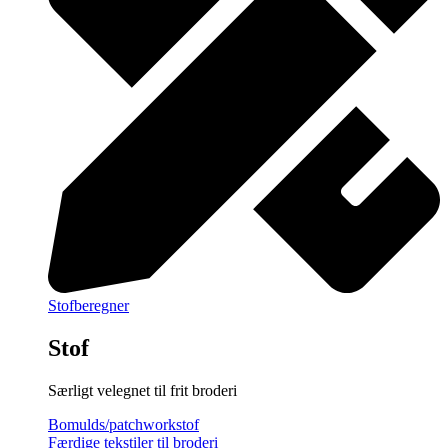
Stofberegner
Stof
Særligt velegnet til frit broderi
Bomulds/patchworkstof
Færdige tekstiler til broderi