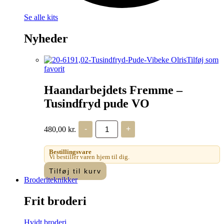
Se alle kits
Nyheder
Tilføj som
favorit
Haandarbejdets Fremme –
Tusindfryd pude VO
Haandarbejdets
480,00
kr.
-
+
Fremme
-
Tusindfryd
Bestillingsvare
pude
Vi bestiller varen hjem til dig.
VO
Tilføj til kurv
antal
Broderiteknikker
Frit broderi
Hvidt broderi