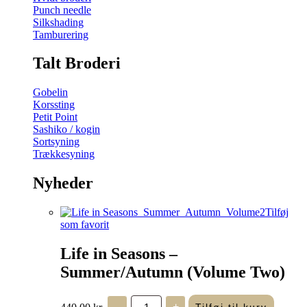
Punch needle
Silkshading
Tamburering
Talt Broderi
Gobelin
Korssting
Petit Point
Sashiko / kogin
Sortsyning
Trækkesyning
Nyheder
Tilføj
som favorit
Life in Seasons –
Summer/Autumn (Volume Two)
Life
440,00
kr.
-
+