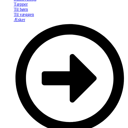
Tæpper
Til børn
Til væggen
Æsker