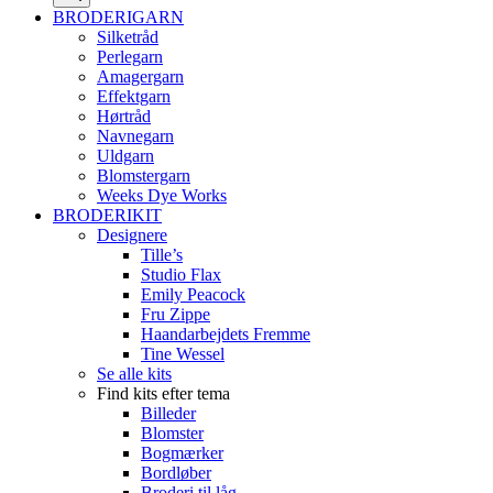
BRODERIGARN
Silketråd
Perlegarn
Amagergarn
Effektgarn
Hørtråd
Navnegarn
Uldgarn
Blomstergarn
Weeks Dye Works
BRODERIKIT
Designere
Tille’s
Studio Flax
Emily Peacock
Fru Zippe
Haandarbejdets Fremme
Tine Wessel
Se alle kits
Find kits efter tema
Billeder
Blomster
Bogmærker
Bordløber
Broderi til låg