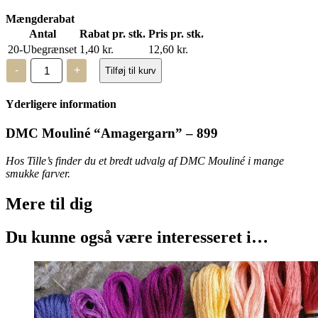
Mængderabat
Antal
Rabat pr. stk.
Pris pr. stk.
20-Ubegrænset
1,40
kr.
12,60
kr.
DMC
-
+
Tilføj til kurv
Mouliné,
“Amagergarn”
-
Yderligere information
899
antal
DMC Mouliné “Amagergarn” – 899
Hos Tille’s finder du et bredt udvalg af DMC Mouliné i mange
smukke farver.
Mere til
dig
Du kunne også være interesseret i…