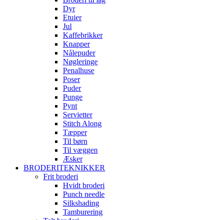
Dyr
Etuier
Jul
Kaffebrikker
Knapper
Nålepuder
Nøgleringe
Penalhuse
Poser
Puder
Punge
Pynt
Servietter
Stitch Along
Tæpper
Til børn
Til væggen
Æsker
BRODERITEKNIKKER
Frit broderi
Hvidt broderi
Punch needle
Silkshading
Tamburering