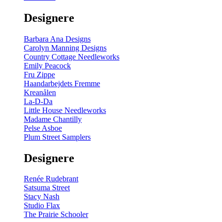
gul
-
Designere
200
m
antal
Barbara Ana Designs
Carolyn Manning Designs
Country Cottage Needleworks
Emily Peacock
Fru Zippe
Haandarbejdets Fremme
Kreanålen
La-D-Da
Little House Needleworks
Madame Chantilly
Pelse Asboe
Plum Street Samplers
Designere
Renée Rudebrant
Satsuma Street
Stacy Nash
Studio Flax
The Prairie Schooler