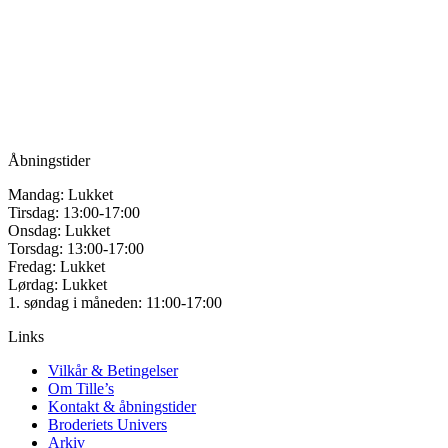
Tille’s – Værksted
Mulighederne
for håndarbejde
kan
vælges
Vandmanden 12B
på
9200 Aalborg SV
varesiden
Tlf.: +45
81987264
Mail:
info@tilles.dk
CVR: 42501328
Åbningstider
Mandag: Lukket
Tirsdag: 13:00-17:00
Onsdag: Lukket
Torsdag: 13:00-17:00
Fredag: Lukket
Lørdag: Lukket
1. søndag i måneden: 11:00-17:00
Links
Vilkår & Betingelser
Om Tille’s
Kontakt & åbningstider
Broderiets Univers
Arkiv