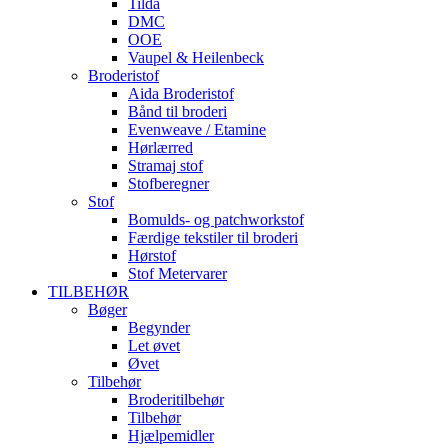
Tilda
DMC
OOE
Vaupel & Heilenbeck
Broderistof
Aida Broderistof
Bånd til broderi
Evenweave / Etamine
Hørlærred
Stramaj stof
Stofberegner
Stof
Bomulds- og patchworkstof
Færdige tekstiler til broderi
Hørstof
Stof Metervarer
TILBEHØR
Bøger
Begynder
Let øvet
Øvet
Tilbehør
Broderitilbehør
Tilbehør
Hjælpemidler