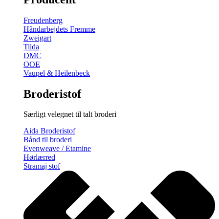
gratis
broderimønster
Freudenberg
antal
Håndarbejdets Fremme
Zweigart
Tilda
DMC
OOE
Vaupel & Heilenbeck
Broderistof
Særligt velegnet til talt broderi
Aida Broderistof
Bånd til broderi
Evenweave / Etamine
Hørlærred
Stramaj stof