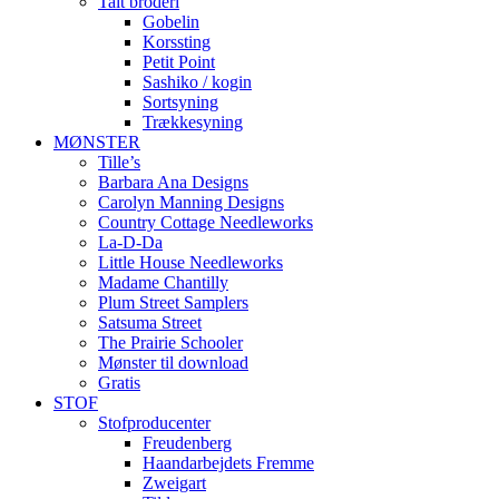
Talt broderi
Gobelin
Korssting
Petit Point
Sashiko / kogin
Sortsyning
Trækkesyning
MØNSTER
Tille’s
Barbara Ana Designs
Carolyn Manning Designs
Country Cottage Needleworks
La-D-Da
Little House Needleworks
Madame Chantilly
Plum Street Samplers
Satsuma Street
The Prairie Schooler
Mønster til download
Gratis
STOF
Stofproducenter
Freudenberg
Haandarbejdets Fremme
Zweigart