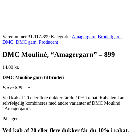
Varenummer
31-117-899
Kategorier
Amagergarn
,
Broderigarn
,
DMC
,
DMC garn
,
Producent
DMC Mouliné, “Amagergarn” – 899
14,00
kr.
DMC Mouliné garn til broderi
Farve 899 – •
Ved køb af 20 eller flere dukker får du 10% i rabat. Rabatten kan
selvfølgelig kombineres med andre varianter af DMC Mouliné
“Amagergarn”.
På lager
Ved køb af 20 eller flere dukker får du 10% i rabat.