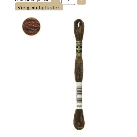
Mouliné
"Amagergarn"
Vælg muligheder
antal