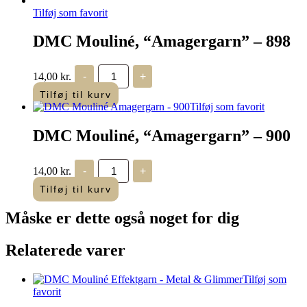
Tilføj som favorit
DMC Mouliné, “Amagergarn” – 898
DMC
14,00
kr.
-
+
Mouliné,
“Amagergarn”
Tilføj til kurv
-
Tilføj som favorit
898
antal
DMC Mouliné, “Amagergarn” – 900
DMC
14,00
kr.
-
+
Mouliné,
“Amagergarn”
Tilføj til kurv
–
900
Måske er dette også
noget for dig
antal
Relaterede varer
Tilføj som
favorit