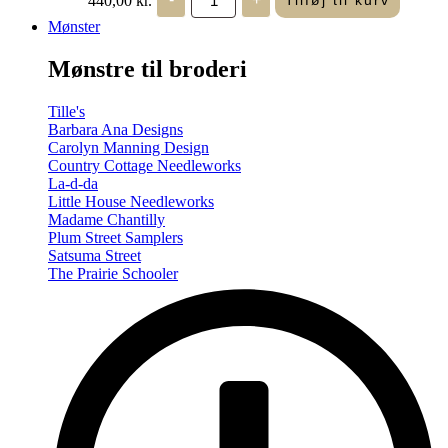
Tilføj til kurv
in
Seasons
Mønster
-
Summer/Autumn
Mønstre til broderi
(Volume
Two)
antal
Tille's
Barbara Ana Designs
Carolyn Manning Design
Country Cottage Needleworks
La-d-da
Little House Needleworks
Madame Chantilly
Plum Street Samplers
Satsuma Street
The Prairie Schooler