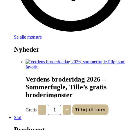
Se alle mønstre
Nyheder
Tilføj som
favorit
Verdens broderidag 2026 –
Sommerfugle, Tille’s gratis
broderimønster
Verdens
Gratis
-
+
Tilføj til kurv
broderidag
2026
Stof
-
Sommerfugle,
Producent
Tille's