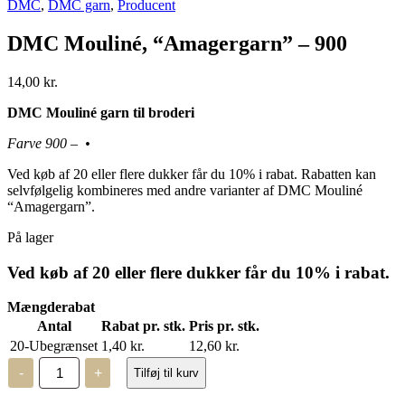
DMC
,
DMC garn
,
Producent
DMC Mouliné, “Amagergarn” – 900
14,00
kr.
DMC Mouliné garn til broderi
Farve 900 – •
Ved køb af 20 eller flere dukker får du 10% i rabat. Rabatten kan
selvfølgelig kombineres med andre varianter af DMC Mouliné
“Amagergarn”.
På lager
Ved køb af 20 eller flere dukker får du 10% i rabat.
Mængderabat
Antal
Rabat pr. stk.
Pris pr. stk.
20-Ubegrænset
1,40
kr.
12,60
kr.
DMC
-
+
Tilføj til kurv
Mouliné,
“Amagergarn”