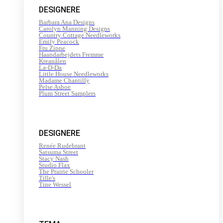
DESIGNERE
Barbara Ana Designs
Carolyn Manning Designs
Country Cottage Needleworks
Emily Peacock
Fru Zippe
Haandarbejdets Fremme
Kreanålen
La-D-Da
Little House Needleworks
Madame Chantilly
Pelse Asboe
Plum Street Samplers
DESIGNERE
Renée Rudebrant
Satsuma Street
Stacy Nash
Studio Flax
The Prairie Schooler
Tille's
Tine Wessel