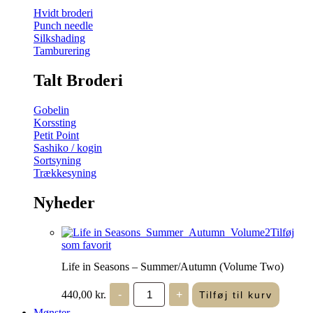
Hvidt broderi
Punch needle
Silkshading
Tamburering
Talt Broderi
Gobelin
Korssting
Petit Point
Sashiko / kogin
Sortsyning
Trækkesyning
Nyheder
Tilføj
som favorit
Life in Seasons – Summer/Autumn (Volume Two)
Life
440,00
kr.
-
+
Tilføj til kurv
in
Seasons
Mønster