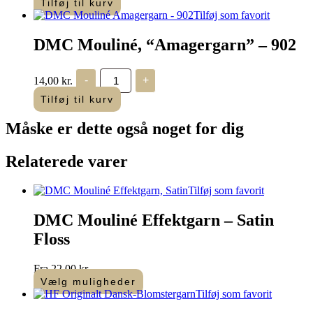
Tilføj til kurv
-
Tilføj som favorit
899
antal
DMC Mouliné, “Amagergarn” – 902
DMC
14,00
kr.
-
+
Mouliné,
“Amagergarn”
Tilføj til kurv
–
902
Måske er dette også
noget for dig
antal
Relaterede varer
Tilføj som favorit
DMC Mouliné Effektgarn – Satin
Floss
Fra
22,00
kr.
Vælg muligheder
Dette
Tilføj som favorit
vare