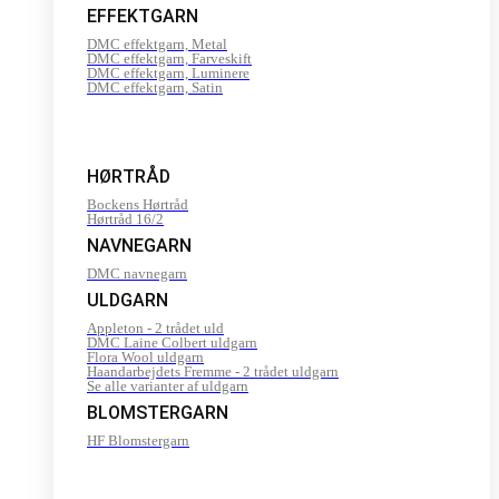
EFFEKTGARN
DMC effektgarn, Metal
DMC effektgarn, Farveskift
DMC effektgarn, Luminere
DMC effektgarn, Satin
HØRTRÅD
Bockens Hørtråd
Hørtråd 16/2
NAVNEGARN
DMC navnegarn
ULDGARN
Appleton - 2 trådet uld
DMC Laine Colbert uldgarn
Flora Wool uldgarn
Haandarbejdets Fremme - 2 trådet uldgarn
Se alle varianter af uldgarn
BLOMSTERGARN
HF Blomstergarn