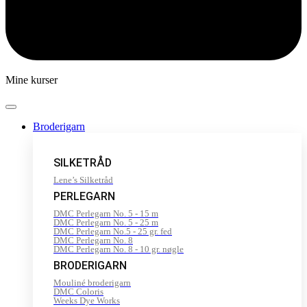
Mine kurser
Broderigarn
SILKETRÅD
Lene’s Silketråd
PERLEGARN
DMC Perlegarn No. 5 - 15 m
DMC Perlegarn No. 5 - 25 m
DMC Perlegarn No.5 - 25 gr. fed
DMC Perlegarn No. 8
DMC Perlegarn No. 8 - 10 gr. nøgle
BRODERIGARN
Mouliné broderigarn
DMC Coloris
Weeks Dye Works