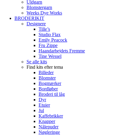
Uldgarn
Blomstergarn
Weeks Dye Works
BRODERIKIT
Designere
Tille’s
Studio Flax
Emily Peacock
Fru Zippe
Haandarbejdets Fremme
Tine Wessel
Se alle kits
Find kits efter tema
Billeder
Blomster
Bogmærker
Bordløber
Broderi til låg
Dyr
Etuier
Jul
Kaffebrikker
Knapper
Nålepuder
Nøgleringe