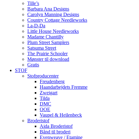
Tille’s
Barbara Ana Designs
Carolyn Manning Designs
Country Cottage Needleworks
La-D-Da
Little House Needleworks
Madame Chantilly
Plum Street Samplers
Satsuma Street
The Prairie Schooler
Mønster til download
Gratis
STOF
Stofproducenter
Freudenberg
Haandarbejdets Fremme
Zweigart
Tilda
DMC
OOE
Vaupel & Heilenbeck
Broderistof
Aida Broderistof
Bånd til broderi
Evenweave / Etamine