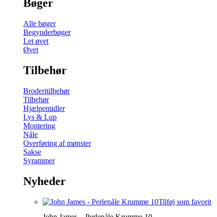
Bøger
Alle bøger
Begynderbøger
Let øvet
Øvet
Tilbehør
Broderitilbehør
Tilbehør
Hjælpemidler
Lys & Lup
Montering
Nåle
Overføring af mønster
Sakse
Syrammer
Nyheder
Tilføj som favorit
John James – Perlenåle Krumme 10