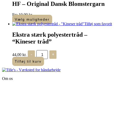
har
HF – Original Dansk Blomstergarn
flere
varianter.
Fra
10,00
kr.
Mulighederne
Vælg muligheder
kan
Dette
Tilføj som favorit
vælges
vare
på
har
Ekstra stærk polyestertråd –
varesiden
flere
“Kineser tråd”
varianter.
Mulighederne
kan
Ekstra
44,00
kr.
-
+
vælges
stærk
polyestertråd
på
Tilføj til kurv
-
varesiden
"Kineser
tråd"
antal
Om os
Tille’s – Værksted
for håndarbejde
Vandmanden 12B
9200 Aalborg SV
Tlf.: +45
81987264