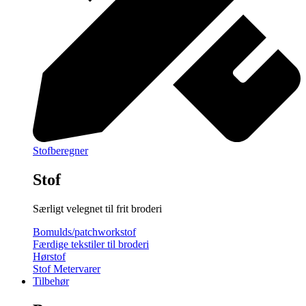
Stofberegner
Stof
Særligt velegnet til frit broderi
Bomulds/patchworkstof
Færdige tekstiler til broderi
Hørstof
Stof Metervarer
Tilbehør