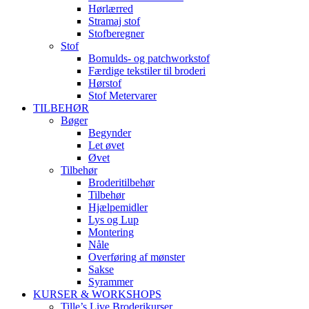
Hørlærred
Stramaj stof
Stofberegner
Stof
Bomulds- og patchworkstof
Færdige tekstiler til broderi
Hørstof
Stof Metervarer
TILBEHØR
Bøger
Begynder
Let øvet
Øvet
Tilbehør
Broderitilbehør
Tilbehør
Hjælpemidler
Lys og Lup
Montering
Nåle
Overføring af mønster
Sakse
Syrammer
KURSER & WORKSHOPS
Tille’s Live Broderikurser