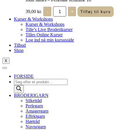
John
39,00
kr.
-
+
Tilføj til kurv
James
-
Kurser & Workshops
Perlenåle
Kurser & Workshops
Krumme
Tille’s Live Broderikurser
10
Tilles Online Kurser
antal
Log ind på min kursusside
Tilbud
Shop
X
FORSIDE
Products
search
BRODERIGARN
Silketråd
Perlegarn
Amagergarn
Effektgarn
Hørtråd
Navnegarn