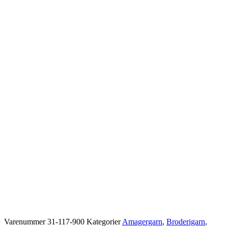
Varenummer
31-117-900
Kategorier
Amagergarn
,
Broderigarn
,