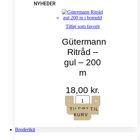
NYHEDER
Tilføj som favorit
Gütermann
Ritråd –
gul – 200
m
18,00
kr.
Gütermann
-
+
Ritråd
-
TILFØJ TIL
gul
KURV
-
200
m
Broderikit
antal