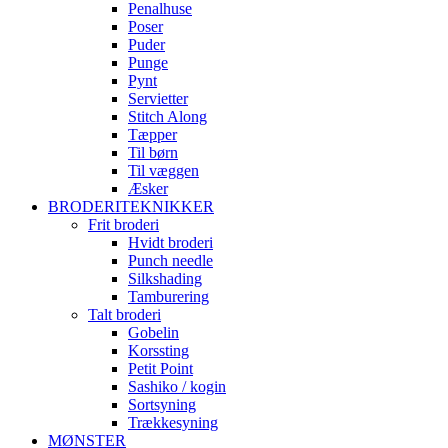
Penalhuse
Poser
Puder
Punge
Pynt
Servietter
Stitch Along
Tæpper
Til børn
Til væggen
Æsker
BRODERITEKNIKKER
Frit broderi
Hvidt broderi
Punch needle
Silkshading
Tamburering
Talt broderi
Gobelin
Korssting
Petit Point
Sashiko / kogin
Sortsyning
Trækkesyning
MØNSTER