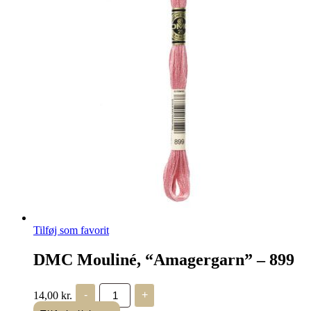
Tilføj som favorit
DMC Mouliné, “Amagergarn” – 899
DMC
14,00
kr.
-
+
Mouliné,
“Amagergarn”