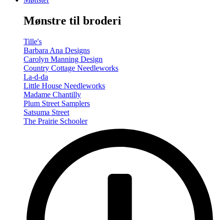
-
Summer/Autumn
Mønstre til broderi
(Volume
Two)
antal
Tille's
Barbara Ana Designs
Carolyn Manning Design
Country Cottage Needleworks
La-d-da
Little House Needleworks
Madame Chantilly
Plum Street Samplers
Satsuma Street
The Prairie Schooler