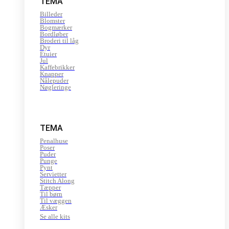
TEMA
Billeder
Blomster
Bogmærker
Bordløber
Broderi til låg
Dyr
Etuier
Jul
Kaffebrikker
Knapper
Nålepuder
Nøgleringe
TEMA
Penalhuse
Poser
Puder
Punge
Pynt
Servietter
Stitch Along
Tæpper
Til børn
Til væggen
Æsker
Se alle kits