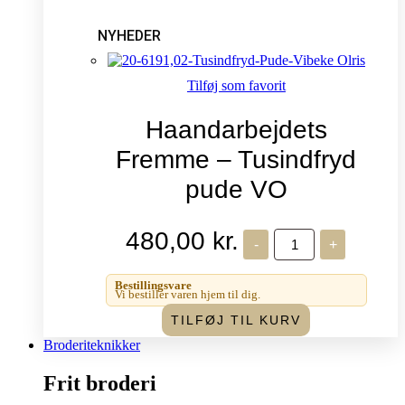
NYHEDER
Tilføj som favorit
Haandarbejdets
Fremme – Tusindfryd
pude VO
480,00
kr.
Haandarbejdets
-
+
Fremme
-
Tusindfryd
Bestillingsvare
pude
Vi bestiller varen hjem til dig.
VO
TILFØJ TIL KURV
antal
Broderiteknikker
Frit broderi