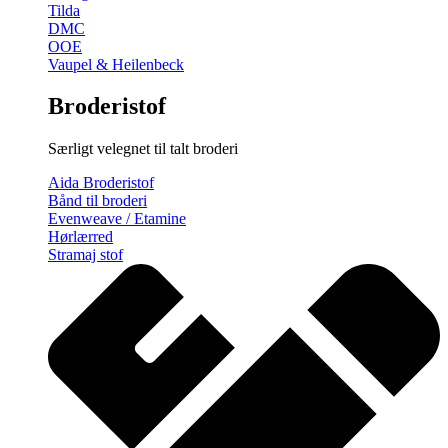
Tilda
DMC
OOE
Vaupel & Heilenbeck
Broderistof
Særligt velegnet til talt broderi
Aida Broderistof
Bånd til broderi
Evenweave / Etamine
Hørlærred
Stramaj stof