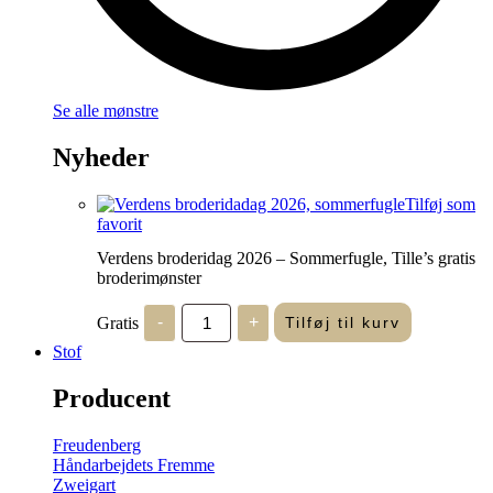
Se alle mønstre
Nyheder
Tilføj som
favorit
Verdens broderidag 2026 – Sommerfugle, Tille’s gratis
broderimønster
Verdens
Gratis
-
+
Tilføj til kurv
broderidag
2026
Stof
-
Sommerfugle,
Producent
Tille's
gratis
broderimønster
Freudenberg
antal
Håndarbejdets Fremme
Zweigart