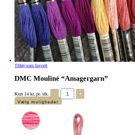
Tilføj som favorit
DMC Mouliné “Amagergarn”
DMC
Kun 14 kr. pr. stk.
-
+
Mouliné
"Amagergarn"
Vælg muligheder
antal