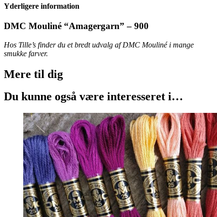
–
Yderligere information
900
antal
DMC Mouliné “Amagergarn” – 900
Hos Tille’s finder du et bredt udvalg af DMC Mouliné i mange
smukke farver.
Mere til
dig
Du kunne også være interesseret i…