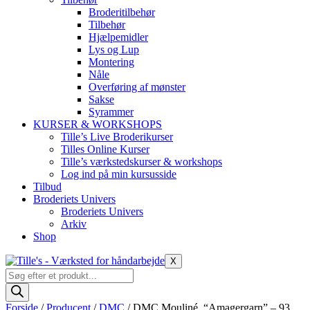
Broderitilbehør
Tilbehør
Hjælpemidler
Lys og Lup
Montering
Nåle
Overføring af mønster
Sakse
Syrammer
KURSER & WORKSHOPS
Tille’s Live Broderikurser
Tilles Online Kurser
Tille’s værkstedskurser & workshops
Log ind på min kursusside
Tilbud
Broderiets Univers
Broderiets Univers
Arkiv
Shop
X
Products
search
Forside
/
Producent
/
DMC
/ DMC Mouliné, “Amagergarn” – 93