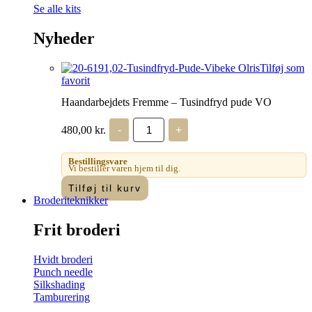
Se alle kits
Nyheder
Tilføj som
favorit
Haandarbejdets Fremme – Tusindfryd pude VO
Haandarbejdets
480,00
kr.
-
+
Fremme
-
Tusindfryd
Bestillingsvare
pude
Vi bestiller varen hjem til dig.
VO
Tilføj til kurv
antal
Broderiteknikker
Frit broderi
Hvidt broderi
Punch needle
Silkshading
Tamburering