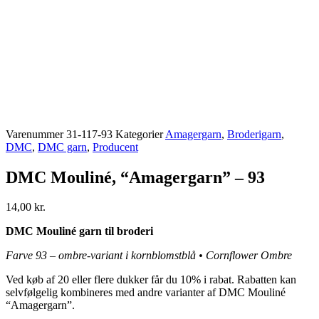
Varenummer
31-117-93
Kategorier
Amagergarn
,
Broderigarn
,
DMC
,
DMC garn
,
Producent
DMC Mouliné, “Amagergarn” – 93
14,00
kr.
DMC Mouliné garn til broderi
Farve 93 – ombre-variant i kornblomstblå • Cornflower Ombre
Ved køb af 20 eller flere dukker får du 10% i rabat. Rabatten kan
selvfølgelig kombineres med andre varianter af DMC Mouliné
“Amagergarn”.