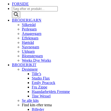
FORSIDE
Products
search
BRODERIGARN
Silketråd
Perlegarn
Amagergarn
Effektgarn
Hørtråd
Navnegarn
Uldgarn
Blomstergarn
Weeks Dye Works
BRODERIKIT
Designere
Tille’s
Studio Flax
Emily Peacock
Fru Zippe
Haandarbejdets Fremme
Tine Wessel
Se alle kits
Find kits efter tema
Billeder