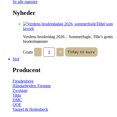
Se alle mønstre
Nyheder
Tilføj som
favorit
Verdens broderidag 2026 – Sommerfugle, Tille’s gratis
broderimønster
Verdens
Gratis
-
+
Tilføj til kurv
broderidag
2026
Stof
-
Sommerfugle,
Producent
Tille's
gratis
broderimønster
Freudenberg
antal
Håndarbejdets Fremme
Zweigart
Tilda
DMC
OOE
Vaupel & Heilenbeck