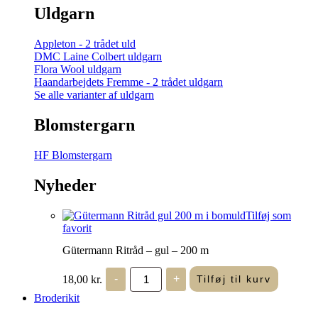
Uldgarn
Appleton - 2 trådet uld
DMC Laine Colbert uldgarn
Flora Wool uldgarn
Haandarbejdets Fremme - 2 trådet uldgarn
Se alle varianter af uldgarn
Blomstergarn
HF Blomstergarn
Nyheder
Tilføj som
favorit
Gütermann Ritråd – gul – 200 m
Gütermann
18,00
kr.
-
+
Tilføj til kurv
Ritråd
-
Broderikit
gul
-