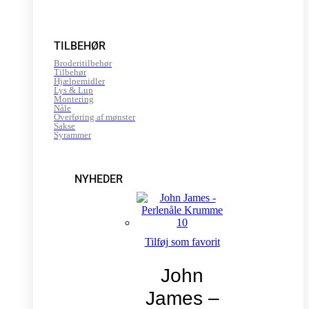
TILBEHØR
Broderitilbehør
Tilbehør
Hjælpemidler
Lys & Lup
Montering
Nåle
Overføring af mønster
Sakse
Syrammer
NYHEDER
Tilføj som favorit
John
James –