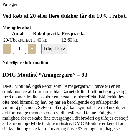
På lager
Ved køb af 20 eller flere dukker får du 10% i rabat.
Mængderabat
Antal
Rabat pr. stk.
Pris pr. stk.
20-Ubegrænset
1,40
kr.
12,60
kr.
DMC
-
+
Tilføj til kurv
Mouliné,
“Amagergarn”
–
Yderligere information
93
antal
DMC Mouliné “Amagergarn” – 93
DMC Mouliné, også kendt som “Amagergarn,” i farve 93 er en
smuk nuance af kornblomstblå. Garnet skifter blidt mellem lyse og
mørke toner, hvilket skaber en elegant ombréeffekt. Blå forbindes
ofte med himmel og hav og har en beroligende og afslappende
virkning på sindet. Selvom blå også kan symbolisere melankoli, er
det for mange mennesker en yndlingsfarve. Denne tråd giver
mulighed for at skabe fine overgange i dit broderi og tilføjer et strejf
af harmoni og dybde til dine mønstre. DMC Mouliné er kendt for
sin kvalitet og sine klare farver, og farve 93 er ingen undtagelse.