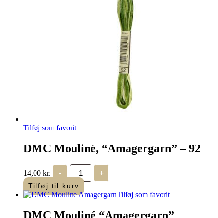
Tilføj som favorit
DMC Mouliné, “Amagergarn” – 92
DMC
14,00
kr.
-
+
Mouliné,
“Amagergarn”
Tilføj til kurv
–
Tilføj som favorit
92
antal
DMC Mouliné “Amagergarn”