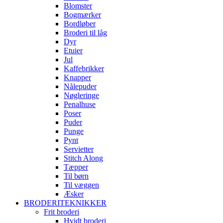
Blomster
Bogmærker
Bordløber
Broderi til låg
Dyr
Etuier
Jul
Kaffebrikker
Knapper
Nålepuder
Nøgleringe
Penalhuse
Poser
Puder
Punge
Pynt
Servietter
Stitch Along
Tæpper
Til børn
Til væggen
Æsker
BRODERITEKNIKKER
Frit broderi
Hvidt broderi