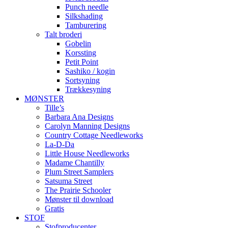
Punch needle
Silkshading
Tamburering
Talt broderi
Gobelin
Korssting
Petit Point
Sashiko / kogin
Sortsyning
Trækkesyning
MØNSTER
Tille’s
Barbara Ana Designs
Carolyn Manning Designs
Country Cottage Needleworks
La-D-Da
Little House Needleworks
Madame Chantilly
Plum Street Samplers
Satsuma Street
The Prairie Schooler
Mønster til download
Gratis
STOF
Stofproducenter