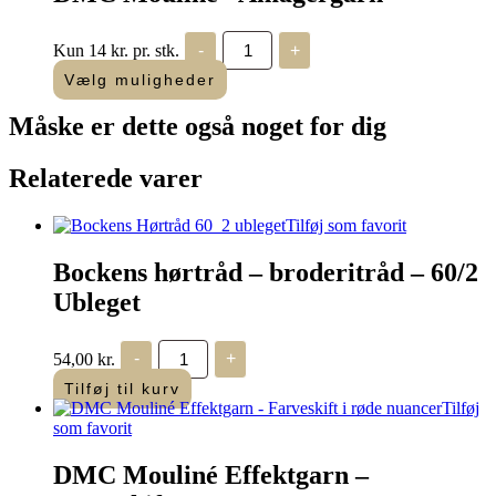
DMC
Kun 14 kr. pr. stk.
-
+
Mouliné
"Amagergarn"
Vælg muligheder
antal
Måske er dette også
noget for dig
Relaterede varer
Tilføj som favorit
Bockens hørtråd – broderitråd – 60/2
Ubleget
Bockens
54,00
kr.
-
+
hørtråd
-
Tilføj til kurv
broderitråd
Tilføj
-
som favorit
60/2
Ubleget
DMC Mouliné Effektgarn –
antal