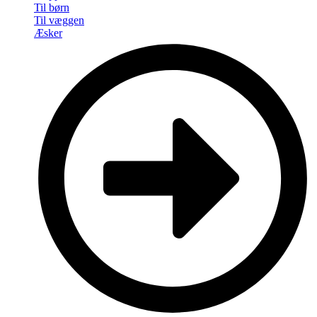
Til børn
Til væggen
Æsker