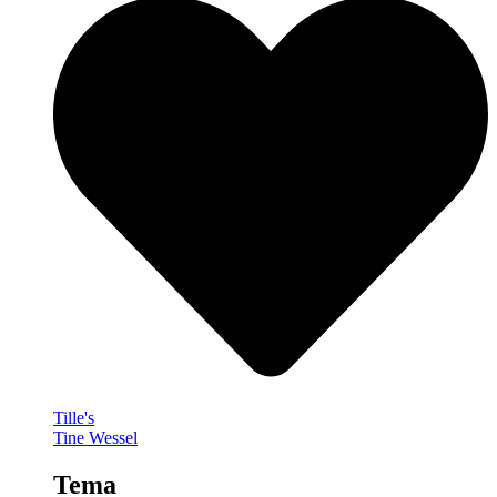
Tille's
Tine Wessel
Tema