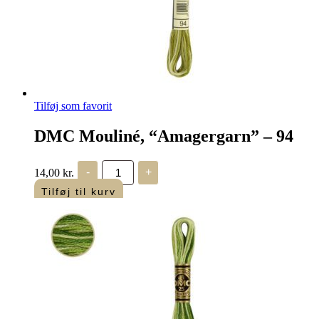
Tilføj som favorit
DMC Mouliné, “Amagergarn” – 94
DMC
14,00
kr.
-
+
Mouliné,
“Amagergarn”
Tilføj til kurv
–
94
antal