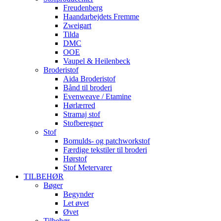
Freudenberg
Haandarbejdets Fremme
Zweigart
Tilda
DMC
OOE
Vaupel & Heilenbeck
Broderistof
Aida Broderistof
Bånd til broderi
Evenweave / Etamine
Hørlærred
Stramaj stof
Stofberegner
Stof
Bomulds- og patchworkstof
Færdige tekstiler til broderi
Hørstof
Stof Metervarer
TILBEHØR
Bøger
Begynder
Let øvet
Øvet
Tilbehør