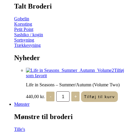
Talt Broderi
Gobelin
Korssting
Petit Point
Sashiko / kogin
Sortsyning
Trækkesyning
Nyheder
Tilføj
som favorit
Life in Seasons – Summer/Autumn (Volume Two)
Life
440,00
kr.
-
+
Tilføj til kurv
in
Seasons
Mønster
-
Summer/Autumn
Mønstre til broderi
(Volume
Two)
antal
Tille's