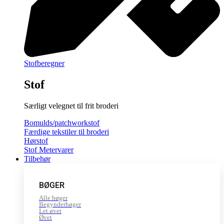
Stofberegner
Stof
Særligt velegnet til frit broderi
Bomulds/patchworkstof
Færdige tekstiler til broderi
Hørstof
Stof Metervarer
Tilbehør
BØGER
Alle bøger
Begynderbøger
Let øvet
Øvet