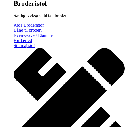
Broderistof
Særligt velegnet til talt broderi
Aida Broderistof
Bånd til broderi
Evenweave / Etamine
Hørlærred
Stramaj stof