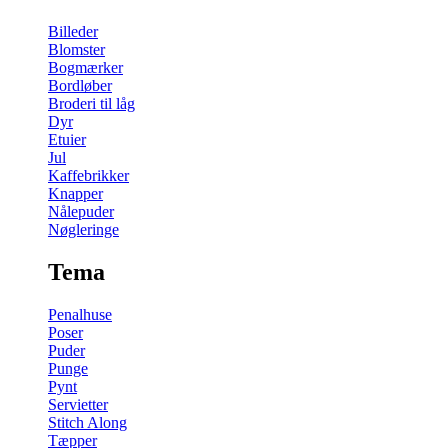
Billeder
Blomster
Bogmærker
Bordløber
Broderi til låg
Dyr
Etuier
Jul
Kaffebrikker
Knapper
Nålepuder
Nøgleringe
Tema
Penalhuse
Poser
Puder
Punge
Pynt
Servietter
Stitch Along
Tæpper