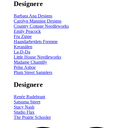
Designere
200
m
antal
Barbara Ana Designs
Carolyn Manning Designs
Country Cottage Needleworks
Emily Peacock
Fru Zippe
Haandarbejdets Fremme
Kreanålen
La-D-Da
Little House Needleworks
Madame Chantilly
Pelse Asboe
Plum Street Samplers
Designere
Renée Rudebrant
Satsuma Street
Stacy Nash
Studio Flax
The Prairie Schooler