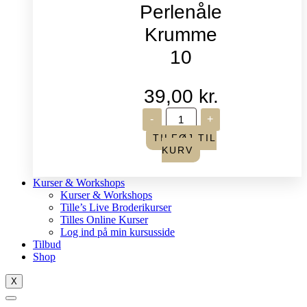
Perlenåle
Krumme
10
39,00
kr.
John
-
+
James
-
TILFØJ TIL
Perlenåle
KURV
Krumme
10
antal
Kurser & Workshops
Kurser & Workshops
Tille’s Live Broderikurser
Tilles Online Kurser
Log ind på min kursusside
Tilbud
Shop
X