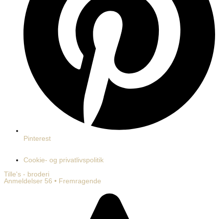
Pinterest
Cookie- og privatlivspolitik
Tille's - broderi
Anmeldelser 56 • Fremragende