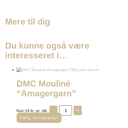
Mere til
dig
Du kunne også være
interesseret i…
Tilføj som favorit
DMC Mouliné
“Amagergarn”
-
+
Kun 14 kr. pr. stk.
Vælg muligheder