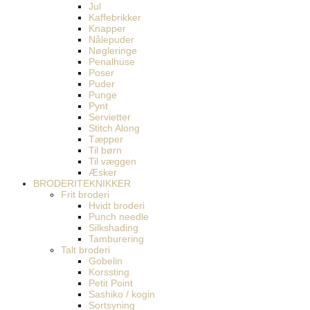
Jul
Kaffebrikker
Knapper
Nålepuder
Nøgleringe
Penalhuse
Poser
Puder
Punge
Pynt
Servietter
Stitch Along
Tæpper
Til børn
Til væggen
Æsker
BRODERITEKNIKKER
Frit broderi
Hvidt broderi
Punch needle
Silkshading
Tamburering
Talt broderi
Gobelin
Korssting
Petit Point
Sashiko / kogin
Sortsyning