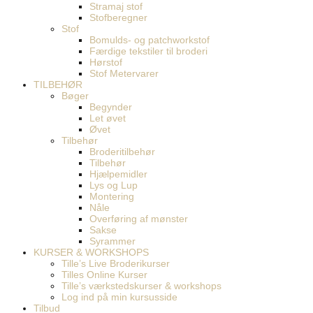
Stramaj stof
Stofberegner
Stof
Bomulds- og patchworkstof
Færdige tekstiler til broderi
Hørstof
Stof Metervarer
TILBEHØR
Bøger
Begynder
Let øvet
Øvet
Tilbehør
Broderitilbehør
Tilbehør
Hjælpemidler
Lys og Lup
Montering
Nåle
Overføring af mønster
Sakse
Syrammer
KURSER & WORKSHOPS
Tille’s Live Broderikurser
Tilles Online Kurser
Tille’s værkstedskurser & workshops
Log ind på min kursusside
Tilbud