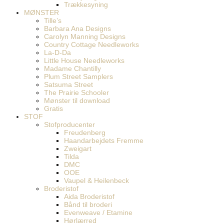
Trækkesyning
MØNSTER
Tille’s
Barbara Ana Designs
Carolyn Manning Designs
Country Cottage Needleworks
La-D-Da
Little House Needleworks
Madame Chantilly
Plum Street Samplers
Satsuma Street
The Prairie Schooler
Mønster til download
Gratis
STOF
Stofproducenter
Freudenberg
Haandarbejdets Fremme
Zweigart
Tilda
DMC
OOE
Vaupel & Heilenbeck
Broderistof
Aida Broderistof
Bånd til broderi
Evenweave / Etamine
Hørlærred