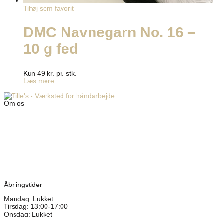
Tilføj som favorit
DMC Navnegarn No. 16 –
10 g fed
Kun 49 kr. pr. stk.
Læs mere
Om os
Tille’s – Værksted
for håndarbejde
Vandmanden 12B
9200 Aalborg SV
Tlf.: +45
81987264
Mail:
info@tilles.dk
CVR: 42501328
Åbningstider
Mandag: Lukket
Tirsdag: 13:00-17:00
Onsdag: Lukket