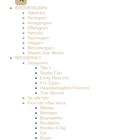
BRODERIGARN
Silketråd
Perlegarn
Amagergarn
Effektgarn
Hørtråd
Navnegarn
Uldgarn
Blomstergarn
Weeks Dye Works
BRODERIKIT
Designere
Tille’s
Studio Flax
Emily Peacock
Fru Zippe
Haandarbejdets Fremme
Tine Wessel
Se alle kits
Find kits efter tema
Billeder
Blomster
Bogmærker
Bordløber
Broderi til låg
Dyr
Etuier