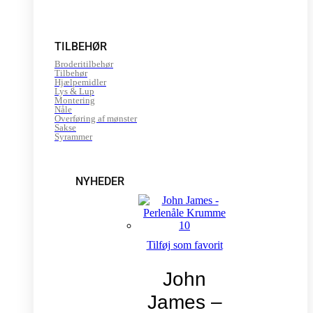
TILBEHØR
Broderitilbehør
Tilbehør
Hjælpemidler
Lys & Lup
Montering
Nåle
Overføring af mønster
Sakse
Syrammer
NYHEDER
Tilføj som favorit
John
James –