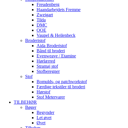
Freudenberg
Haandarbejdets Fremme
Zweigart
Tilda
DMC
OOE
Vaupel & Heilenbeck
Broderistof
Aida Broderistof
Bånd til broderi
Evenweave / Etamine
Hørlærred
Stramaj stof
Stofberegner
Stof
Bomulds- og patchworkstof
Færdige tekstiler til broderi
Hørstof
Stof Metervarer
TILBEHØR
Bøger
Begynder
Let øvet
Øvet
Tilbehør