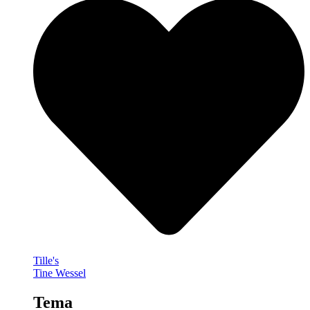
Tille's
Tine Wessel
Tema