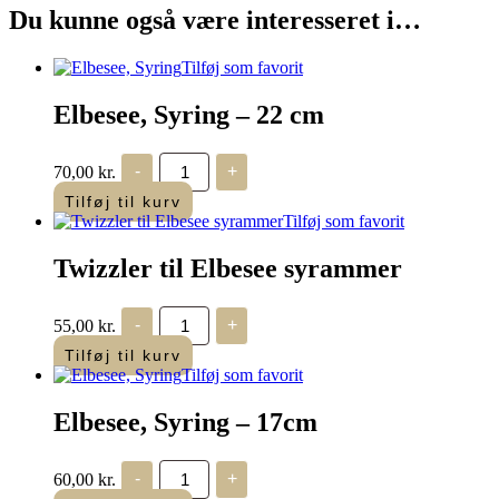
Du kunne også være interesseret i…
Tilføj som favorit
Elbesee, Syring – 22 cm
Elbesee,
70,00
kr.
-
+
Syring
antal
Tilføj til kurv
Tilføj som favorit
Twizzler til Elbesee syrammer
Twizzler
55,00
kr.
-
+
til
Elbesee
Tilføj til kurv
syrammer
Tilføj som favorit
antal
Elbesee, Syring – 17cm
Elbesee,
60,00
kr.
-
+
Syring