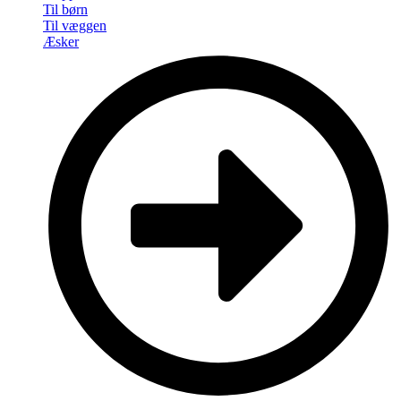
Til børn
Til væggen
Æsker