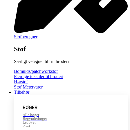
Stofberegner
Stof
Særligt velegnet til frit broderi
Bomulds/patchworkstof
Færdige tekstiler til broderi
Hørstof
Stof Metervarer
Tilbehør
BØGER
Alle bøger
Begynderbøger
Let øvet
Øvet