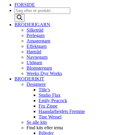
FORSIDE
Products
search
BRODERIGARN
Silketråd
Perlegarn
Amagergarn
Effektgarn
Hørtråd
Navnegarn
Uldgarn
Blomstergarn
Weeks Dye Works
BRODERIKIT
Designere
Tille’s
Studio Flax
Emily Peacock
Fru Zippe
Haandarbejdets Fremme
Tine Wessel
Se alle kits
Find kits efter tema
Billeder