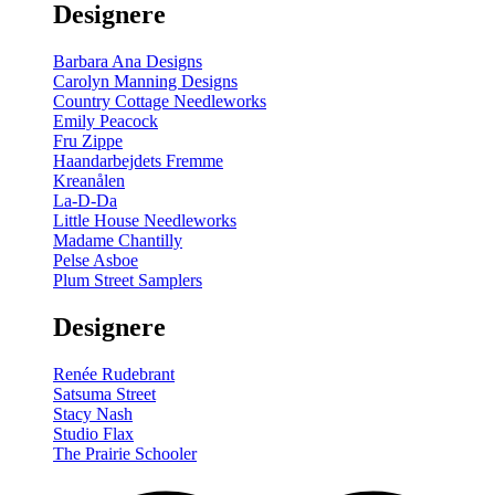
Designere
200
m
antal
Barbara Ana Designs
Carolyn Manning Designs
Country Cottage Needleworks
Emily Peacock
Fru Zippe
Haandarbejdets Fremme
Kreanålen
La-D-Da
Little House Needleworks
Madame Chantilly
Pelse Asboe
Plum Street Samplers
Designere
Renée Rudebrant
Satsuma Street
Stacy Nash
Studio Flax
The Prairie Schooler