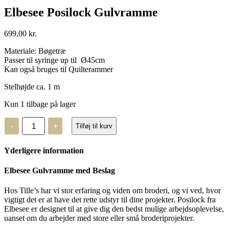
Elbesee Posilock Gulvramme
699,00
kr.
Materiale: Bøgetræ
Passer til syringe up til Ø45cm
Kan også bruges til Quilterammer
Stelhøjde ca. 1 m
Kun 1 tilbage på lager
Elbesee
-
+
Tilføj til kurv
Posilock
Gulvramme
antal
Yderligere information
Elbesee Gulvramme med Beslag
Hos Tille’s har vi stor erfaring og viden om broderi, og vi ved, hvor
vigtigt det er at have det rette udstyr til dine projekter. Posilock fra
Elbesee er designet til at give dig den bedst mulige arbejdsoplevelse,
uanset om du arbejder med store eller små broderiprojekter.