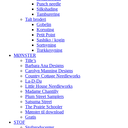
Punch needle
Silkshading
Tamburering
Talt broderi
Gobelin
Korssting
Petit Point
Sashiko / kogin
Sortsyning
Trækkesyning
MØNSTER
Tille’s
Barbara Ana Designs
Carolyn Manning Designs
Country Cottage Needleworks
La-D-Da
Little House Needleworks
Madame Chantilly
Plum Street Samplers
Satsuma Street
The Prairie Schooler
Mønster til download
Gratis
STOF
Stofproducenter