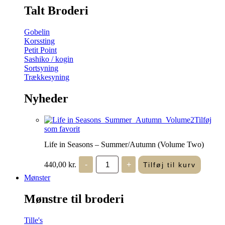
Talt Broderi
Gobelin
Korssting
Petit Point
Sashiko / kogin
Sortsyning
Trækkesyning
Nyheder
Tilføj
som favorit
Life in Seasons – Summer/Autumn (Volume Two)
Life
440,00
kr.
-
+
Tilføj til kurv
in
Seasons
Mønster
-
Summer/Autumn
Mønstre til broderi
(Volume
Two)
antal
Tille's