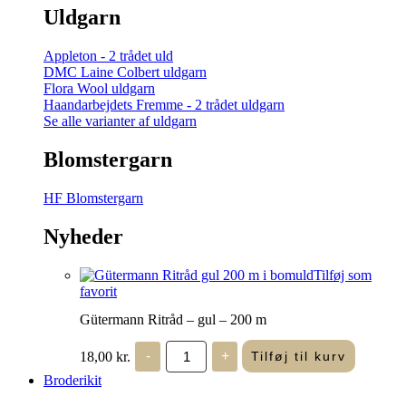
Uldgarn
Appleton - 2 trådet uld
DMC Laine Colbert uldgarn
Flora Wool uldgarn
Haandarbejdets Fremme - 2 trådet uldgarn
Se alle varianter af uldgarn
Blomstergarn
HF Blomstergarn
Nyheder
Tilføj som
favorit
Gütermann Ritråd – gul – 200 m
Gütermann
18,00
kr.
-
+
Tilføj til kurv
Ritråd
-
Broderikit
gul
-