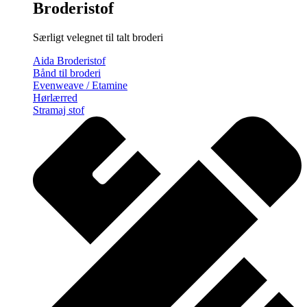
Broderistof
Særligt velegnet til talt broderi
Aida Broderistof
Bånd til broderi
Evenweave / Etamine
Hørlærred
Stramaj stof