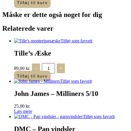
antal
Tilføj til kurv
Måske er dette også
noget for dig
Relaterede varer
Tilføj som favorit
Tille’s Æske
Tille's
89,00
kr.
-
+
Æske
antal
Tilføj til kurv
Tilføj som favorit
John James – Milliners 5/10
25,00
kr.
Læs mere
Tilføj som favorit
DMC – Pap vindsler