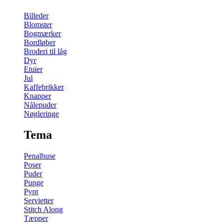
Billeder
Blomster
Bogmærker
Bordløber
Broderi til låg
Dyr
Etuier
Jul
Kaffebrikker
Knapper
Nålepuder
Nøgleringe
Tema
Penalhuse
Poser
Puder
Punge
Pynt
Servietter
Stitch Along
Tæpper