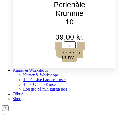
Perlenåle
Krumme
10
39,00
kr.
John
-
+
James
-
TILFØJ TIL
Perlenåle
KURV
Krumme
10
antal
Kurser & Workshops
Kurser & Workshops
Tille’s Live Broderikurser
Tilles Online Kurser
Log ind på min kursusside
Tilbud
Shop
X