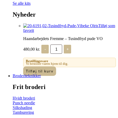
Se alle kits
Nyheder
Tilføj som
favorit
Haandarbejdets Fremme – Tusindfryd pude VO
Haandarbejdets
480,00
kr.
-
+
Fremme
-
Tusindfryd
Bestillingsvare
pude
Vi bestiller varen hjem til dig.
VO
Tilføj til kurv
antal
Broderiteknikker
Frit broderi
Hvidt broderi
Punch needle
Silkshading
Tamburering