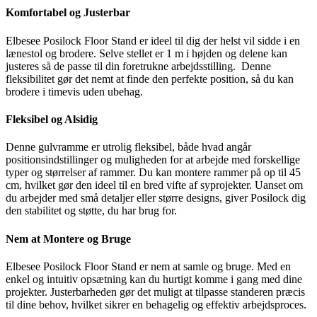
Komfortabel og Justerbar
Elbesee Posilock Floor Stand er ideel til dig der helst vil sidde i en
lænestol og brodere. Selve stellet er 1 m i højden og delene kan
justeres så de passe til din foretrukne arbejdsstilling. Denne
fleksibilitet gør det nemt at finde den perfekte position, så du kan
brodere i timevis uden ubehag.
Fleksibel og Alsidig
Denne gulvramme er utrolig fleksibel, både hvad angår
positionsindstillinger og muligheden for at arbejde med forskellige
typer og størrelser af rammer. Du kan montere rammer på op til 45
cm, hvilket gør den ideel til en bred vifte af syprojekter. Uanset om
du arbejder med små detaljer eller større designs, giver Posilock dig
den stabilitet og støtte, du har brug for.
Nem at Montere og Bruge
Elbesee Posilock Floor Stand er nem at samle og bruge. Med en
enkel og intuitiv opsætning kan du hurtigt komme i gang med dine
projekter. Justerbarheden gør det muligt at tilpasse standeren præcis
til dine behov, hvilket sikrer en behagelig og effektiv arbejdsproces.