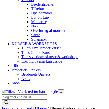
Broderitilbehør
Tilbehør
Hjælpemidler
Lys og Lup
Montering
Nåle
Overføring af mønster
Sakse
Syrammer
KURSER & WORKSHOPS
Tille’s Live Broderikurser
Tilles Online Kurser
Tille’s værkstedskurser & workshops
Log ind på min kursusside
Tilbud
Broderiets Univers
Broderiets Univers
Arkiv
Shop
X
Products
search
Forside
/
Producent
/
Elbesee
/ Elbesee Posilock Gulvramme