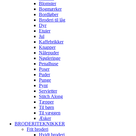
Blomster
Bogmærker
Bordløber
Broderi til låg
Dyr
Etuier
Jul
Kaffebrikker
Knapper
Nålepuder
Nøgleringe
Penalhuse
Poser
Puder
Punge
Pynt
Servietter
Stitch Along
Tæpper
Til børn
Til væggen
Æsker
BRODERITEKNIKKER
Frit broderi
Hvidt broderi