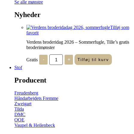
Se alle mønstre
Nyheder
Tilføj som
favorit
Verdens broderidag 2026 – Sommerfugle, Tille’s gratis
broderimønster
Verdens
Gratis
-
+
Tilføj til kurv
broderidag
2026
Stof
-
Sommerfugle,
Producent
Tille's
gratis
broderimønster
Freudenberg
antal
Håndarbejdets Fremme
Zweigart
Tilda
DMC
OOE
Vaupel & Heilenbeck