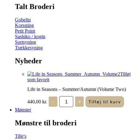
Talt Broderi
Gobelin
Korssting
Petit Point
Sashiko / kogin
Sortsyning
Trækkesyning
Nyheder
Tilføj
som favorit
Life in Seasons – Summer/Autumn (Volume Two)
Life
440,00
kr.
-
+
Tilføj til kurv
in
Seasons
Mønster
-
Summer/Autumn
Mønstre til broderi
(Volume
Two)
antal
Tille's