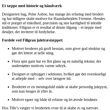
Et tæppe med historie og håndværk
Designeren bag, Pelse Asboe, har mange års erfaring med broderi
og har tidligere skabt motiver for Haandarbejdets Fremme. Hendes
stil er præget af enkelhed, præcision og stor kærlighed til tekstile
traditioner. Filigran er et resultat af denne tilgang – et tæppe med
detaljer, der inviterer til fordybelse.
Fordele ved Filigran juletræstæppet:
Motivet broderes på groft hessian, som giver god struktur og
gør det lettere at tælle sting.
Flora spin garn har en flot glans og en naturlig tekstur, der
understøtter motivets varme udtryk.
Designet er opbygget i sektioner, hvilket gør det overskueligt
at arbejde med – selv over længere tid.
Broderiet er en meningsfuld måde at skabe personlig julepynt,
som kan bruges år efter år.
Motivet egner sig både til erfarne og let øvede brodøser.
Hos Tille’s vægter vi broderiets evne til at skabe ro og nærvær.