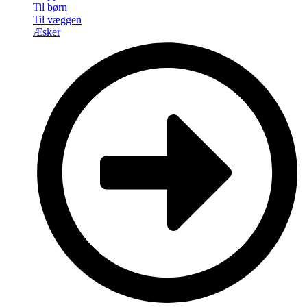
Til børn
Til væggen
Æsker