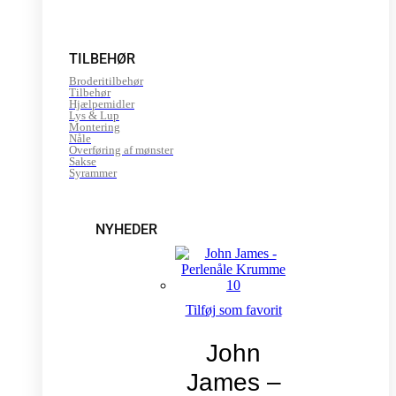
TILBEHØR
Broderitilbehør
Tilbehør
Hjælpemidler
Lys & Lup
Montering
Nåle
Overføring af mønster
Sakse
Syrammer
NYHEDER
Tilføj som favorit
John
James –