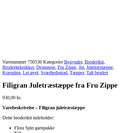
Varenummer
750536
Kategorier
Begynder
,
Broderikit
,
Broderiteknikker
,
Designere
,
Fru Zippe
,
Jul
,
Juletræstæppe
,
Korssting
,
Let øvet
,
Sværhedsgrad
,
Tæpper
,
Talt broderi
Filigran Juletræstæppe fra Fru Zippe
930,00
kr.
Varebeskrivelse – Filigran juletræstæppe
Dette broderikit indeholder:
Flora Spin garnpakke