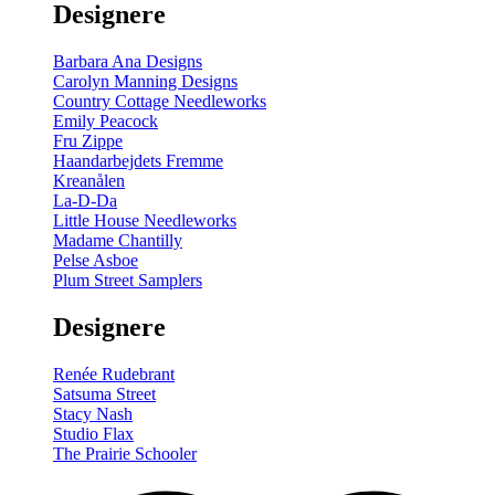
Designere
200
m
antal
Barbara Ana Designs
Carolyn Manning Designs
Country Cottage Needleworks
Emily Peacock
Fru Zippe
Haandarbejdets Fremme
Kreanålen
La-D-Da
Little House Needleworks
Madame Chantilly
Pelse Asboe
Plum Street Samplers
Designere
Renée Rudebrant
Satsuma Street
Stacy Nash
Studio Flax
The Prairie Schooler