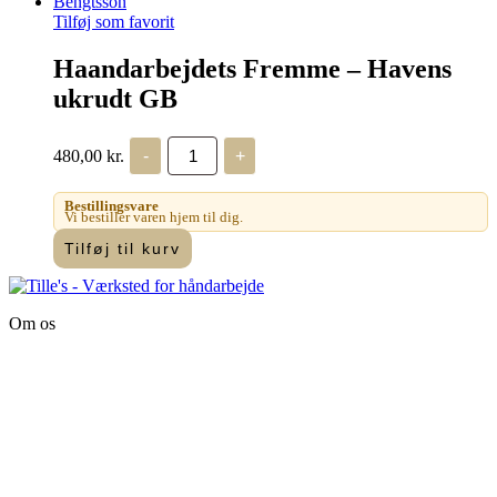
vare
har
Tilføj som favorit
flere
varianter.
Haandarbejdets Fremme – Havens
Mulighederne
ukrudt GB
kan
vælges
på
Haandarbejdets
480,00
kr.
-
+
varesiden
Fremme
-
Havens
Bestillingsvare
ukrudt
Vi bestiller varen hjem til dig.
GB
Tilføj til kurv
antal
Om os
Tille’s – Værksted
for håndarbejde
Vandmanden 12B
9200 Aalborg SV
Tlf.: +45
81987264
Mail:
info@tilles.dk