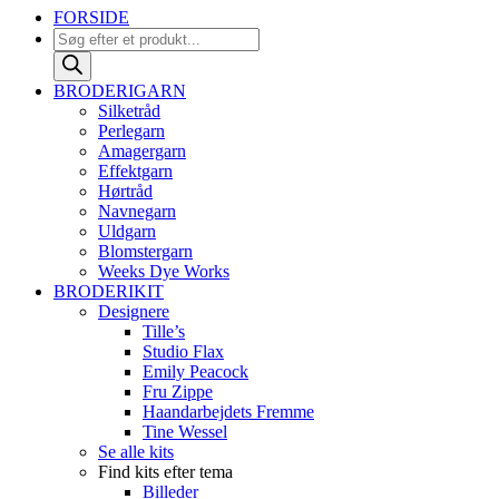
FORSIDE
Products
search
BRODERIGARN
Silketråd
Perlegarn
Amagergarn
Effektgarn
Hørtråd
Navnegarn
Uldgarn
Blomstergarn
Weeks Dye Works
BRODERIKIT
Designere
Tille’s
Studio Flax
Emily Peacock
Fru Zippe
Haandarbejdets Fremme
Tine Wessel
Se alle kits
Find kits efter tema
Billeder