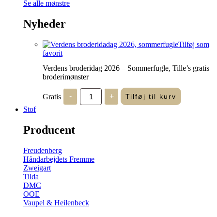
Se alle mønstre
Nyheder
Tilføj som
favorit
Verdens broderidag 2026 – Sommerfugle, Tille’s gratis
broderimønster
Verdens
Gratis
-
+
Tilføj til kurv
broderidag
2026
Stof
-
Sommerfugle,
Producent
Tille's
gratis
broderimønster
Freudenberg
antal
Håndarbejdets Fremme
Zweigart
Tilda
DMC
OOE
Vaupel & Heilenbeck