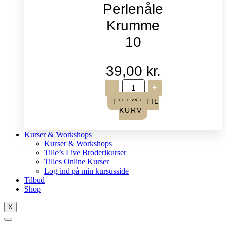
Perlenåle
Krumme
10
39,00
kr.
John
-
+
James
-
TILFØJ TIL
Perlenåle
KURV
Krumme
10
antal
Kurser & Workshops
Kurser & Workshops
Tille’s Live Broderikurser
Tilles Online Kurser
Log ind på min kursusside
Tilbud
Shop
X