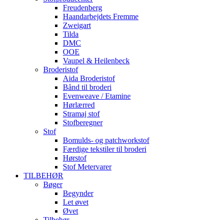
Freudenberg
Haandarbejdets Fremme
Zweigart
Tilda
DMC
OOE
Vaupel & Heilenbeck
Broderistof
Aida Broderistof
Bånd til broderi
Evenweave / Etamine
Hørlærred
Stramaj stof
Stofberegner
Stof
Bomulds- og patchworkstof
Færdige tekstiler til broderi
Hørstof
Stof Metervarer
TILBEHØR
Bøger
Begynder
Let øvet
Øvet
Tilbehør