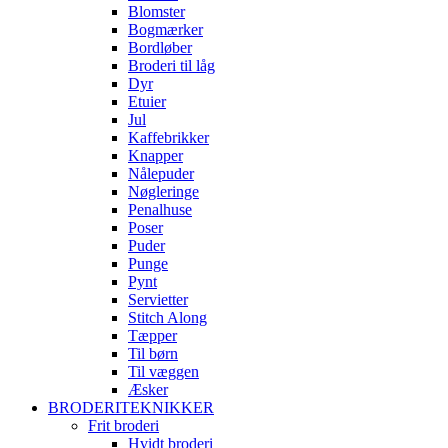
Blomster
Bogmærker
Bordløber
Broderi til låg
Dyr
Etuier
Jul
Kaffebrikker
Knapper
Nålepuder
Nøgleringe
Penalhuse
Poser
Puder
Punge
Pynt
Servietter
Stitch Along
Tæpper
Til børn
Til væggen
Æsker
BRODERITEKNIKKER
Frit broderi
Hvidt broderi