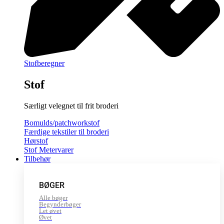
Stofberegner
Stof
Særligt velegnet til frit broderi
Bomulds/patchworkstof
Færdige tekstiler til broderi
Hørstof
Stof Metervarer
Tilbehør
BØGER
Alle bøger
Begynderbøger
Let øvet
Øvet