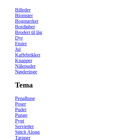
Billeder
Blomster
Bogmærker
Bordløber
Broderi til låg
Dyr
Etuier
Jul
Kaffebrikker
Knapper
Nålepuder
Nøgleringe
Tema
Penalhuse
Poser
Puder
Punge
Pynt
Servietter
Stitch Along
Tæpper