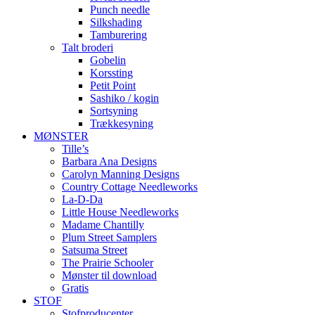
Punch needle
Silkshading
Tamburering
Talt broderi
Gobelin
Korssting
Petit Point
Sashiko / kogin
Sortsyning
Trækkesyning
MØNSTER
Tille’s
Barbara Ana Designs
Carolyn Manning Designs
Country Cottage Needleworks
La-D-Da
Little House Needleworks
Madame Chantilly
Plum Street Samplers
Satsuma Street
The Prairie Schooler
Mønster til download
Gratis
STOF
Stofproducenter