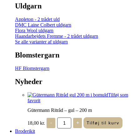
Uldgarn
Appleton - 2 trådet uld
DMC Laine Colbert uldgarn
Flora Wool uldgarn
Haandarbejdets Fremme - 2 trådet uldgarn
Se alle varianter af uldgarn
Blomstergarn
HF Blomstergarn
Nyheder
Tilføj som
favorit
Gütermann Ritråd – gul – 200 m
Gütermann
18,00
kr.
-
+
Tilføj til kurv
Ritråd
-
Broderikit
gul
-