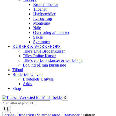
Broderitilbehør
Tilbehør
Hjælpemidler
Lys og Lup
Montering
Nåle
Overføring af mønster
Sakse
Syrammer
KURSER & WORKSHOPS
Tille’s Live Broderikurser
Tilles Online Kurser
Tille’s værkstedskurser & workshops
Log ind på min kursusside
Tilbud
Broderiets Univers
Broderiets Univers
Arkiv
Shop
X
Products
search
Forside
/
Broderikit
/
Sværhedsgrad
/
Begynder
/ Filigran