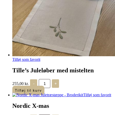
Tilføj som favorit
Tille’s Juleløber med mistelten
Tille's
255,00
kr.
-
+
Juleløber
med
Tilføj til kurv
mistelten
Tilføj som favorit
antal
Nordic X-mas