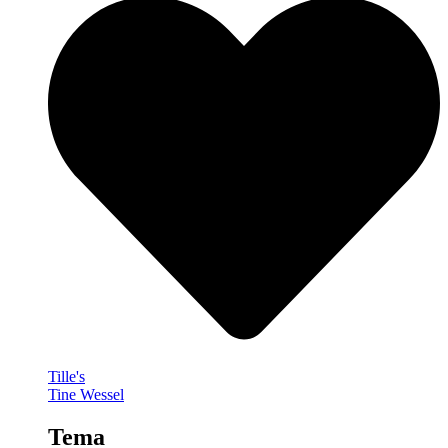
Tille's
Tine Wessel
Tema