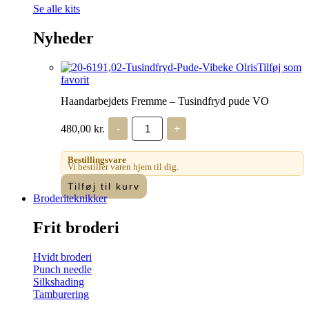
Se alle kits
Nyheder
Tilføj som
favorit
Haandarbejdets Fremme – Tusindfryd pude VO
Haandarbejdets
480,00
kr.
-
+
Fremme
-
Tusindfryd
Bestillingsvare
pude
Vi bestiller varen hjem til dig.
VO
Tilføj til kurv
antal
Broderiteknikker
Frit broderi
Hvidt broderi
Punch needle
Silkshading
Tamburering