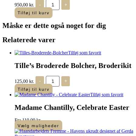
Nordic
950,00
kr.
-
+
X-
mas
Tilføj til kurv
antal
Måske er dette også
noget for dig
Relaterede varer
Tilføj som favorit
Tille’s Broderede Bolcher, Broderikit
Tille's
125,00
kr.
-
+
Broderede
Bolcher,
Tilføj til kurv
Broderikit
Tilføj som favorit
antal
Madame Chantilly, Celebrate Easter
Fra
110,00
kr.
Vælg muligheder
Dette