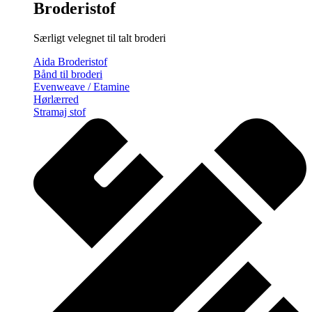
Broderistof
Særligt velegnet til talt broderi
Aida Broderistof
Bånd til broderi
Evenweave / Etamine
Hørlærred
Stramaj stof