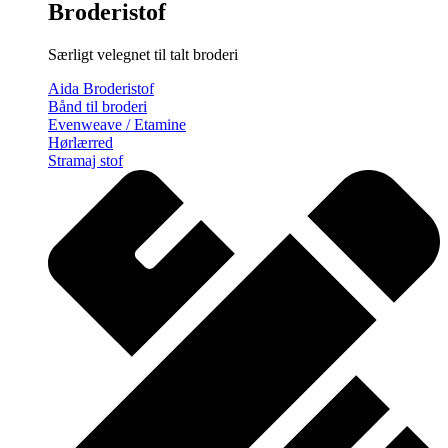
Broderistof
Særligt velegnet til talt broderi
Aida Broderistof
Bånd til broderi
Evenweave / Etamine
Hørlærred
Stramaj stof