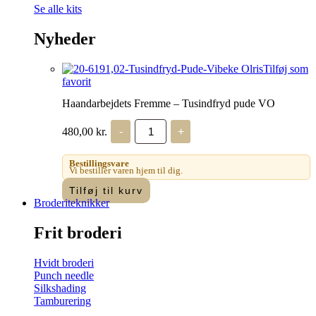
Se alle kits
Nyheder
Tilføj som
favorit
Haandarbejdets Fremme – Tusindfryd pude VO
Haandarbejdets
480,00
kr.
-
+
Fremme
-
Tusindfryd
Bestillingsvare
pude
Vi bestiller varen hjem til dig.
VO
Tilføj til kurv
antal
Broderiteknikker
Frit broderi
Hvidt broderi
Punch needle
Silkshading
Tamburering