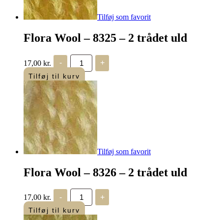
Tilføj som favorit
Flora Wool – 8325 – 2 trådet uld
Flora
17,00
kr.
-
+
Wool
-
Tilføj til kurv
8325
-
2
trådet
uld
antal
Tilføj som favorit
Flora Wool – 8326 – 2 trådet uld
Flora
17,00
kr.
-
+
Wool
-
Tilføj til kurv
8326