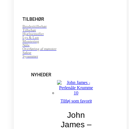
TILBEHØR
Broderitilbehør
Tilbehør
Hjælpemidler
Lys & Lup
Montering
Nåle
Overføring af mønster
Sakse
Syrammer
NYHEDER
Tilføj som favorit
John
James –