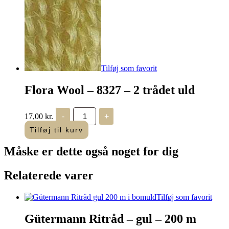
-
2
trådet
uld
antal
Tilføj som favorit
Flora Wool – 8327 – 2 trådet uld
Flora
17,00
kr.
-
+
Wool
-
Tilføj til kurv
8327
-
Måske er dette også
noget for dig
2
trådet
uld
Relaterede varer
antal
Tilføj som favorit
Gütermann Ritråd – gul – 200 m