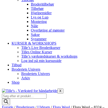
Broderitilbehør
Tilbehør
Hjælpemidler
Lys og Lup
Montering
Nåle
Overføring af mønster
Sakse
Syrammer
KURSER & WORKSHOPS
Tille’s Live Broderikurser
Tilles Online Kurser
Tille’s værkstedskurser & workshops
Log ind på min kursusside
Tilbud
Broderiets Univers
Broderiets Univers
Arkiv
Shop
X
Products
search
Forside
/
Broderigarn
/
Uldgarn
/
Flora Wool
/ Flora Wool – 8324 –