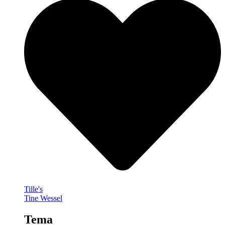
Tille's
Tine Wessel
Tema