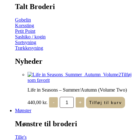
Talt Broderi
Gobelin
Korssting
Petit Point
Sashiko / kogin
Sortsyning
Trækkesyning
Nyheder
Tilføj
som favorit
Life in Seasons – Summer/Autumn (Volume Two)
Life
440,00
kr.
-
+
Tilføj til kurv
in
Seasons
Mønster
-
Summer/Autumn
Mønstre til broderi
(Volume
Two)
antal
Tille's