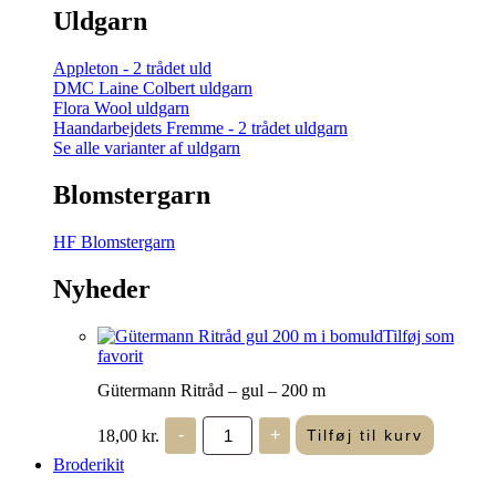
Uldgarn
Appleton - 2 trådet uld
DMC Laine Colbert uldgarn
Flora Wool uldgarn
Haandarbejdets Fremme - 2 trådet uldgarn
Se alle varianter af uldgarn
Blomstergarn
HF Blomstergarn
Nyheder
Tilføj som
favorit
Gütermann Ritråd – gul – 200 m
Gütermann
18,00
kr.
-
+
Tilføj til kurv
Ritråd
-
Broderikit
gul
-