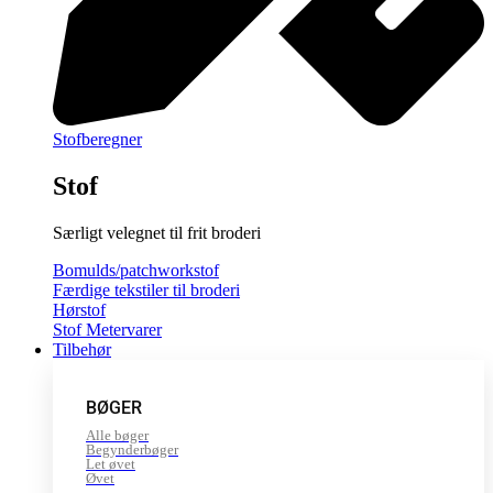
Stofberegner
Stof
Særligt velegnet til frit broderi
Bomulds/patchworkstof
Færdige tekstiler til broderi
Hørstof
Stof Metervarer
Tilbehør
BØGER
Alle bøger
Begynderbøger
Let øvet
Øvet