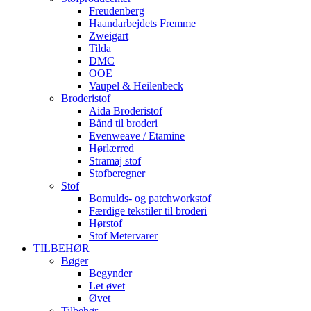
Freudenberg
Haandarbejdets Fremme
Zweigart
Tilda
DMC
OOE
Vaupel & Heilenbeck
Broderistof
Aida Broderistof
Bånd til broderi
Evenweave / Etamine
Hørlærred
Stramaj stof
Stofberegner
Stof
Bomulds- og patchworkstof
Færdige tekstiler til broderi
Hørstof
Stof Metervarer
TILBEHØR
Bøger
Begynder
Let øvet
Øvet
Tilbehør