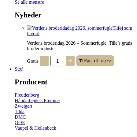
Se alle mønstre
Nyheder
Tilføj som
favorit
Verdens broderidag 2026 – Sommerfugle, Tille’s gratis
broderimønster
Verdens
Gratis
-
+
Tilføj til kurv
broderidag
2026
Stof
-
Sommerfugle,
Producent
Tille's
gratis
broderimønster
Freudenberg
antal
Håndarbejdets Fremme
Zweigart
Tilda
DMC
OOE
Vaupel & Heilenbeck