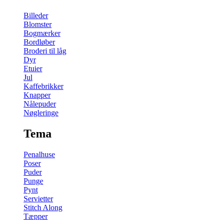
Billeder
Blomster
Bogmærker
Bordløber
Broderi til låg
Dyr
Etuier
Jul
Kaffebrikker
Knapper
Nålepuder
Nøgleringe
Tema
Penalhuse
Poser
Puder
Punge
Pynt
Servietter
Stitch Along
Tæpper