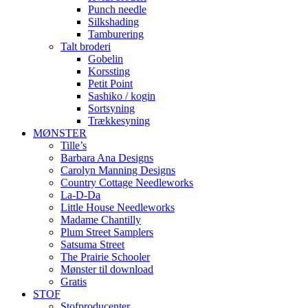
Punch needle
Silkshading
Tamburering
Talt broderi
Gobelin
Korssting
Petit Point
Sashiko / kogin
Sortsyning
Trækkesyning
MØNSTER
Tille’s
Barbara Ana Designs
Carolyn Manning Designs
Country Cottage Needleworks
La-D-Da
Little House Needleworks
Madame Chantilly
Plum Street Samplers
Satsuma Street
The Prairie Schooler
Mønster til download
Gratis
STOF
Stofproducenter