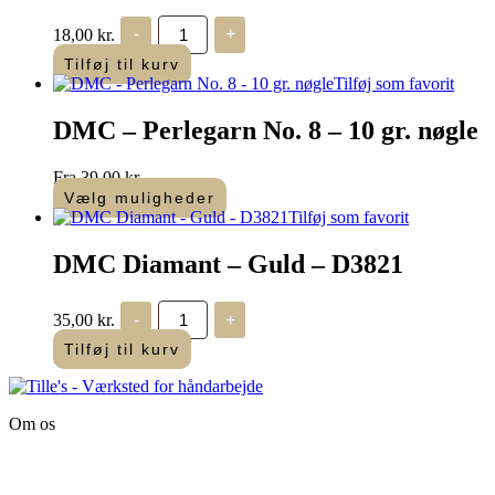
Gütermann
18,00
kr.
-
+
Ritråd
-
Tilføj til kurv
gul
Tilføj som favorit
-
200
DMC – Perlegarn No. 8 – 10 gr. nøgle
m
antal
Fra
39,00
kr.
Vælg muligheder
Dette
Tilføj som favorit
vare
har
DMC Diamant – Guld – D3821
flere
varianter.
DMC
Mulighederne
35,00
kr.
-
+
Diamant
kan
-
Tilføj til kurv
vælges
Guld
på
-
varesiden
D3821
antal
Om os
Tille’s – Værksted
for håndarbejde