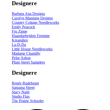
Designere
200
m
antal
Barbara Ana Designs
Carolyn Manning Designs
Country Cottage Needleworks
Emily Peacock
Fru Zippe
Haandarbejdets Fremme
Kreanålen
La-D-Da
Little House Needleworks
Madame Chantilly
Pelse Asboe
Plum Street Samplers
Designere
Renée Rudebrant
Satsuma Street
Stacy Nash
Studio Flax
The Prairie Schooler