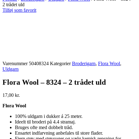
2 trådet uld
Tilføj som favorit
Varenummer
50408324
Kategorier
Broderigarn
,
Flora Wool
,
Uldgarn
Flora Wool – 8324 – 2 trådet uld
17,00
kr.
Flora Wool
100% uldgarn i dukker á 25 meter.
Ideelt til broderi på 4.4 stramaj.
Bruges ofte med dobbelt tråd.
Ensartet indfarvning anbefales til store flader.
Fjern støv med støvsuger og vælg kemisk rensning for