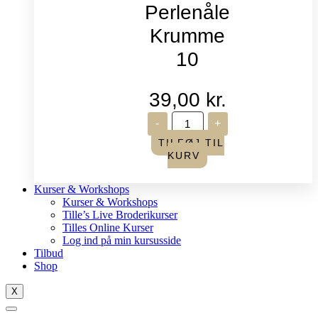
Perlenåle
Krumme
10
39,00
kr.
John
-
+
James
-
TILFØJ TIL
Perlenåle
KURV
Krumme
10
antal
Kurser & Workshops
Kurser & Workshops
Tille’s Live Broderikurser
Tilles Online Kurser
Log ind på min kursusside
Tilbud
Shop
X