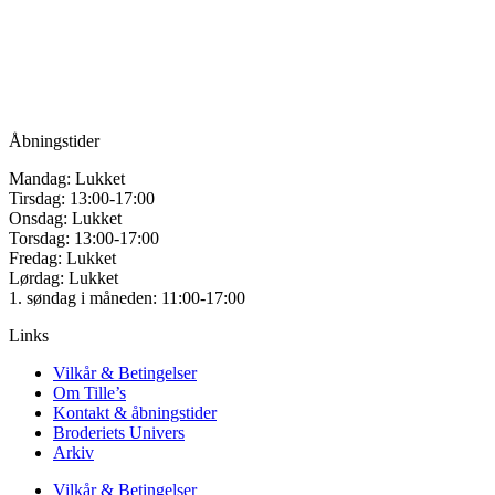
Vandmanden 12B
9200 Aalborg SV
Tlf.: +45
81987264
Mail:
info@tilles.dk
CVR: 42501328
Åbningstider
Mandag: Lukket
Tirsdag: 13:00-17:00
Onsdag: Lukket
Torsdag: 13:00-17:00
Fredag: Lukket
Lørdag: Lukket
1. søndag i måneden: 11:00-17:00
Links
Vilkår & Betingelser
Om Tille’s
Kontakt & åbningstider
Broderiets Univers
Arkiv
Vilkår & Betingelser