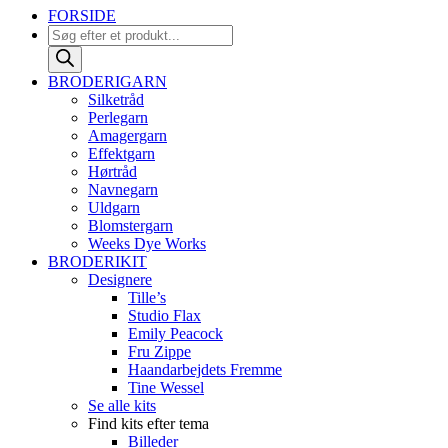
FORSIDE
Products
search
BRODERIGARN
Silketråd
Perlegarn
Amagergarn
Effektgarn
Hørtråd
Navnegarn
Uldgarn
Blomstergarn
Weeks Dye Works
BRODERIKIT
Designere
Tille’s
Studio Flax
Emily Peacock
Fru Zippe
Haandarbejdets Fremme
Tine Wessel
Se alle kits
Find kits efter tema
Billeder