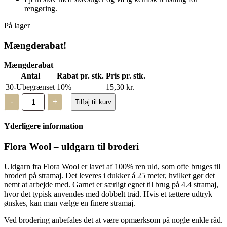
rengøring.
På lager
Mængderabat!
Mængderabat
Antal
Rabat pr. stk.
Pris pr. stk.
30-Ubegrænset
10%
15,30
kr.
Flora
-
+
Tilføj til kurv
Wool
-
8324
Yderligere information
-
2
trådet
Flora Wool – uldgarn til broderi
uld
antal
Uldgarn fra Flora Wool er lavet af 100% ren uld, som ofte bruges til
broderi på stramaj. Det leveres i dukker á 25 meter, hvilket gør det
nemt at arbejde med. Garnet er særligt egnet til brug på 4.4 stramaj,
hvor det typisk anvendes med dobbelt tråd. Hvis et tættere udtryk
ønskes, kan man vælge en finere stramaj.
Ved brodering anbefales det at være opmærksom på nogle enkle råd.