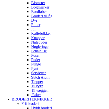
Blomster
Bogmærker
Bordløber
Broderi til låg
Dyr
Etuier
Jul
Kaffebrikker
Knapper
Nålepuder
Nøgleringe
Penalhuse
Poser
Puder
Punge
Pynt
Servietter
Stitch Along
Tæpper
Til børn
Til væggen
Æsker
BRODERITEKNIKKER
Frit broderi
Hvidt broderi