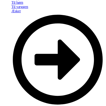
Til børn
Til væggen
Æsker