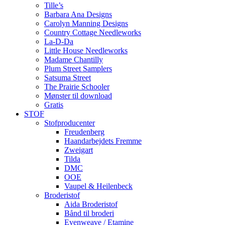
Tille’s
Barbara Ana Designs
Carolyn Manning Designs
Country Cottage Needleworks
La-D-Da
Little House Needleworks
Madame Chantilly
Plum Street Samplers
Satsuma Street
The Prairie Schooler
Mønster til download
Gratis
STOF
Stofproducenter
Freudenberg
Haandarbejdets Fremme
Zweigart
Tilda
DMC
OOE
Vaupel & Heilenbeck
Broderistof
Aida Broderistof
Bånd til broderi
Evenweave / Etamine