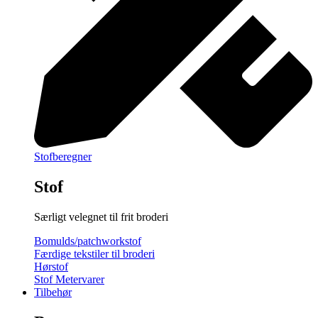
Stofberegner
Stof
Særligt velegnet til frit broderi
Bomulds/patchworkstof
Færdige tekstiler til broderi
Hørstof
Stof Metervarer
Tilbehør