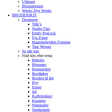
Uldgarn
Blomstergarn
Weeks Dye Works
BRODERIKIT
Designere
Tille’s
Studio Flax
Emily Peacock
Fru Zippe
Haandarbejdets Fremme
Tine Wessel
Se alle kits
Find kits efter tema
Billeder
Blomster
Bogmærker
Bordløber
Broderi til låg
Dyr
Etuier
Jul
Kaffebrikker
Knapper
Nålepuder
Nøgleringe