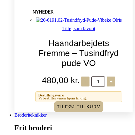
NYHEDER
Tilføj som favorit
Haandarbejdets
Fremme – Tusindfryd
pude VO
480,00
kr.
Haandarbejdets
-
+
Fremme
-
Tusindfryd
Bestillingsvare
pude
Vi bestiller varen hjem til dig.
VO
TILFØJ TIL KURV
antal
Broderiteknikker
Frit broderi