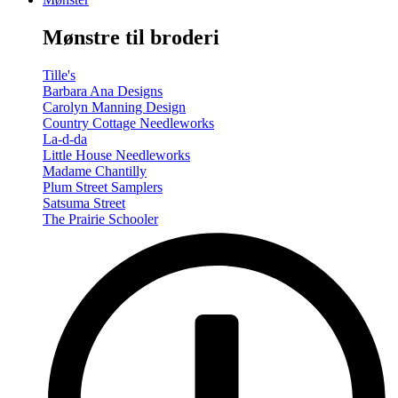
-
Summer/Autumn
Mønstre til broderi
(Volume
Two)
antal
Tille's
Barbara Ana Designs
Carolyn Manning Design
Country Cottage Needleworks
La-d-da
Little House Needleworks
Madame Chantilly
Plum Street Samplers
Satsuma Street
The Prairie Schooler