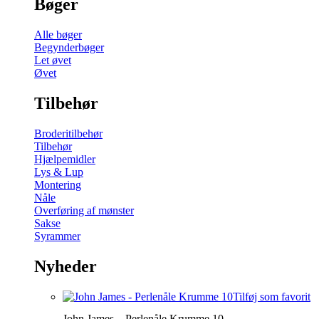
Bøger
Alle bøger
Begynderbøger
Let øvet
Øvet
Tilbehør
Broderitilbehør
Tilbehør
Hjælpemidler
Lys & Lup
Montering
Nåle
Overføring af mønster
Sakse
Syrammer
Nyheder
Tilføj som favorit
John James – Perlenåle Krumme 10