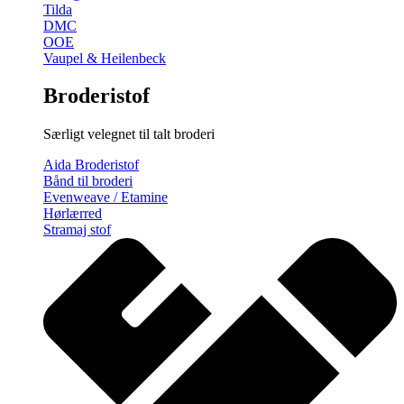
Tilda
DMC
OOE
Vaupel & Heilenbeck
Broderistof
Særligt velegnet til talt broderi
Aida Broderistof
Bånd til broderi
Evenweave / Etamine
Hørlærred
Stramaj stof