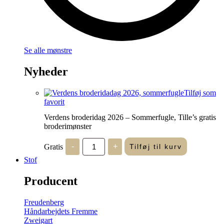
Se alle mønstre
Nyheder
Tilføj som
favorit
Verdens broderidag 2026 – Sommerfugle, Tille’s gratis
broderimønster
Verdens
Gratis
-
+
Tilføj til kurv
broderidag
2026
Stof
-
Sommerfugle,
Producent
Tille's
gratis
broderimønster
Freudenberg
antal
Håndarbejdets Fremme
Zweigart