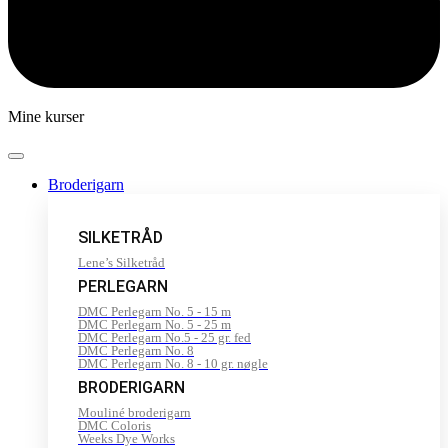
Mine kurser
Broderigarn
SILKETRÅD
Lene’s Silketråd
PERLEGARN
DMC Perlegarn No. 5 - 15 m
DMC Perlegarn No. 5 - 25 m
DMC Perlegarn No.5 - 25 gr. fed
DMC Perlegarn No. 8
DMC Perlegarn No. 8 - 10 gr. nøgle
BRODERIGARN
Mouliné broderigarn
DMC Coloris
Weeks Dye Works