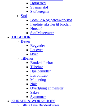
Hørlærred
Stramaj stof
Stofberegner
Stof
Bomulds- og patchworkstof
Færdige tekstiler til broderi
Hørstof
Stof Metervarer
TILBEHØR
Bøger
Begynder
Let øvet
Øvet
Tilbehør
Broderitilbehør
Tilbehør
Hjælpemidler
Lys og Lup
Montering
Nåle
Overføring af mønster
Sakse
Syrammer
KURSER & WORKSHOPS
Tille’s Live Broderikurser