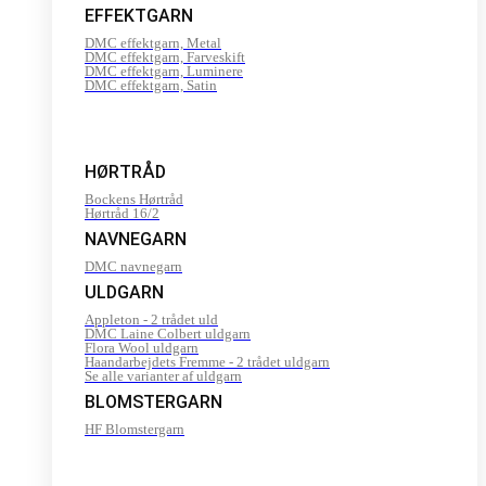
EFFEKTGARN
DMC effektgarn, Metal
DMC effektgarn, Farveskift
DMC effektgarn, Luminere
DMC effektgarn, Satin
HØRTRÅD
Bockens Hørtråd
Hørtråd 16/2
NAVNEGARN
DMC navnegarn
ULDGARN
Appleton - 2 trådet uld
DMC Laine Colbert uldgarn
Flora Wool uldgarn
Haandarbejdets Fremme - 2 trådet uldgarn
Se alle varianter af uldgarn
BLOMSTERGARN
HF Blomstergarn