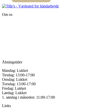
varesiden
Dette
vare
har
Om os
flere
varianter.
Tille’s – Værksted
Mulighederne
for håndarbejde
kan
vælges
Vandmanden 12B
på
9200 Aalborg SV
varesiden
Tlf.: +45
81987264
Mail:
info@tilles.dk
CVR: 42501328
Åbningstider
Mandag: Lukket
Tirsdag: 13:00-17:00
Onsdag: Lukket
Torsdag: 13:00-17:00
Fredag: Lukket
Lørdag: Lukket
1. søndag i måneden: 11:00-17:00
Links