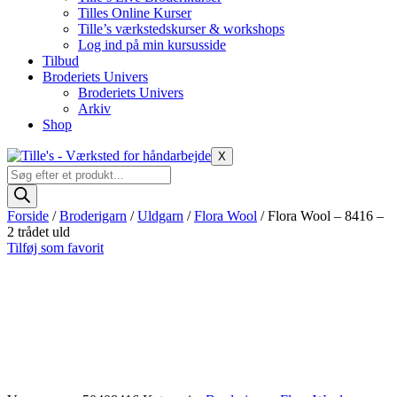
Tilles Online Kurser
Tille’s værkstedskurser & workshops
Log ind på min kursusside
Tilbud
Broderiets Univers
Broderiets Univers
Arkiv
Shop
X
Products
search
Forside
/
Broderigarn
/
Uldgarn
/
Flora Wool
/ Flora Wool – 8416 –
2 trådet uld
Tilføj som favorit