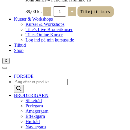
John
39,00
kr.
-
+
Tilføj til kurv
James
-
Kurser & Workshops
Perlenåle
Kurser & Workshops
Krumme
Tille’s Live Broderikurser
10
Tilles Online Kurser
antal
Log ind på min kursusside
Tilbud
Shop
X
FORSIDE
Products
search
BRODERIGARN
Silketråd
Perlegarn
Amagergarn
Effektgarn
Hørtråd
Navnegarn