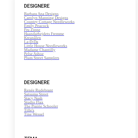
DESIGNERE
Barbara Ana Designs
Carolyn Manning Designs
Country Cottage Needleworks
Emily Peacock
Fru Zippe
Haandarbejdets Fremme
Kreanålen
La-D-Da
Little House Needleworks
Madame Chantilly
Pelse Asboe
Plum Street Samplers
DESIGNERE
Renée Rudebrant
Satsuma Street
Stacy Nash
Studio Flax
The Prairie Schooler
Tille's
Tine Wessel