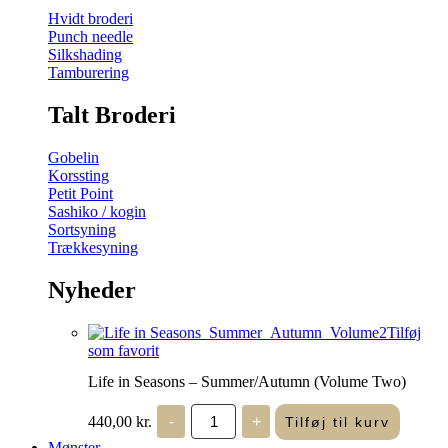
Hvidt broderi
Punch needle
Silkshading
Tamburering
Talt Broderi
Gobelin
Korssting
Petit Point
Sashiko / kogin
Sortsyning
Trækkesyning
Nyheder
Tilføj
som favorit
Life in Seasons – Summer/Autumn (Volume Two)
Life
440,00
kr.
-
+
Tilføj til kurv
in
Seasons
Mønster