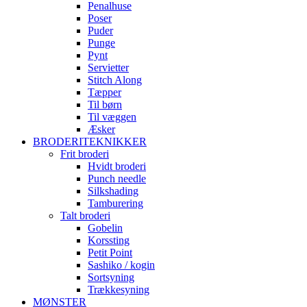
Penalhuse
Poser
Puder
Punge
Pynt
Servietter
Stitch Along
Tæpper
Til børn
Til væggen
Æsker
BRODERITEKNIKKER
Frit broderi
Hvidt broderi
Punch needle
Silkshading
Tamburering
Talt broderi
Gobelin
Korssting
Petit Point
Sashiko / kogin
Sortsyning
Trækkesyning
MØNSTER