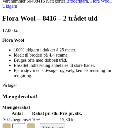
Varenummer
50408416
Kategorier
Broderigarn
,
Flora Wool
,
Uldgarn
Flora Wool – 8416 – 2 trådet uld
17,00
kr.
Flora Wool
100% uldgarn i dukker á 25 meter.
Ideelt til broderi på 4.4 stramaj.
Bruges ofte med dobbelt tråd.
Ensartet indfarvning anbefales til store flader.
Fjern støv med støvsuger og vælg kemisk rensning for
rengøring.
På lager
Mængderabat!
Mængderabat
Antal
Rabat pr. stk.
Pris pr. stk.
30-Ubegrænset
10%
15,30
kr.
Flora