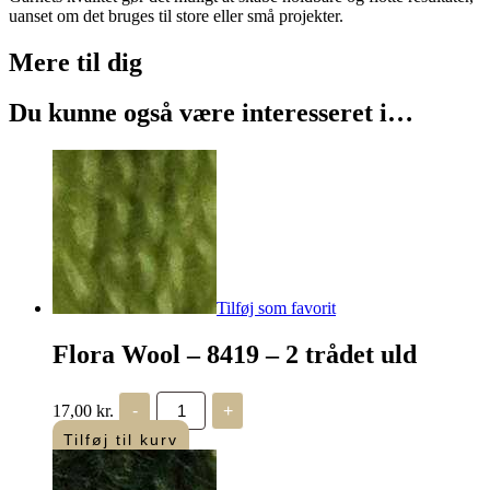
uanset om det bruges til store eller små projekter.
Mere til
dig
Du kunne også være interesseret i…
Tilføj som favorit
Flora Wool – 8419 – 2 trådet uld
Flora
17,00
kr.
-
+
Wool
-
Tilføj til kurv
8419
-
2