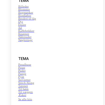
TEMA
Billeder
Blomster
Bogmærker
Bordløber
Broderi til låg
Dyr
Etuier
Jul
Kaffebrikker
Knapper
Nålepuder
Nøgleringe
TEMA
Penalhuse
Poser
Puder
Punge
Pynt
Servietter
Stitch Along
Tæpper
Til børn
Til væggen
Æsker
Se alle kits