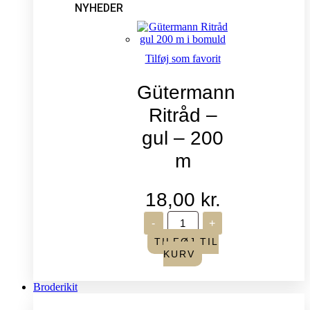
NYHEDER
Tilføj som favorit
Gütermann
Ritråd –
gul – 200
m
18,00
kr.
Gütermann
-
+
Ritråd
-
TILFØJ TIL
gul
KURV
-
200
m
Broderikit
antal