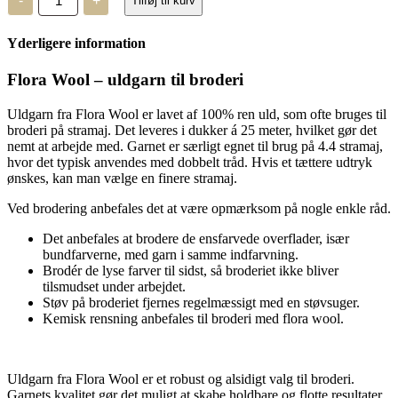
-
+
Tilføj til kurv
Wool
-
8416
Yderligere information
-
2
trådet
Flora Wool – uldgarn til broderi
uld
antal
Uldgarn fra Flora Wool er lavet af 100% ren uld, som ofte bruges til
broderi på stramaj. Det leveres i dukker á 25 meter, hvilket gør det
nemt at arbejde med. Garnet er særligt egnet til brug på 4.4 stramaj,
hvor det typisk anvendes med dobbelt tråd. Hvis et tættere udtryk
ønskes, kan man vælge en finere stramaj.
Ved brodering anbefales det at være opmærksom på nogle enkle råd.
Det anbefales at brodere de ensfarvede overflader, især
bundfarverne, med garn i samme indfarvning.
Brodér de lyse farver til sidst, så broderiet ikke bliver
tilsmudset under arbejdet.
Støv på broderiet fjernes regelmæssigt med en støvsuger.
Kemisk rensning anbefales til broderi med flora wool.
Uldgarn fra Flora Wool er et robust og alsidigt valg til broderi.
Garnets kvalitet gør det muligt at skabe holdbare og flotte resultater,