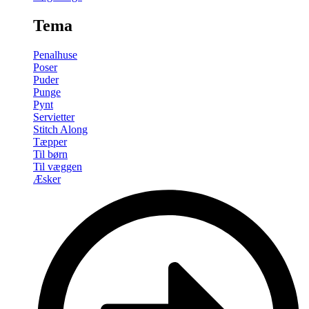
Tema
Penalhuse
Poser
Puder
Punge
Pynt
Servietter
Stitch Along
Tæpper
Til børn
Til væggen
Æsker