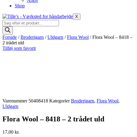
Arkiv
Shop
X
Products
search
Forside
/
Broderigarn
/
Uldgarn
/
Flora Wool
/ Flora Wool – 8418 –
2 trådet uld
Tilføj som favorit
Varenummer
50408418
Kategorier
Broderigarn
,
Flora Wool
,
Uldgarn
Flora Wool – 8418 – 2 trådet uld
17,00
kr.