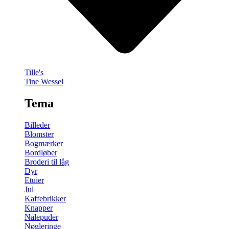
Tille's
Tine Wessel
Tema
Billeder
Blomster
Bogmærker
Bordløber
Broderi til låg
Dyr
Etuier
Jul
Kaffebrikker
Knapper
Nålepuder
Nøgleringe