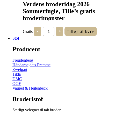
Verdens broderidag 2026 –
Sommerfugle, Tille’s gratis
broderimønster
Verdens
Gratis
-
+
Tilføj til kurv
broderidag
2026
Stof
-
Sommerfugle,
Producent
Tille's
gratis
broderimønster
Freudenberg
antal
Håndarbejdets Fremme
Zweigart
Tilda
DMC
OOE
Vaupel & Heilenbeck
Broderistof
Særligt velegnet til talt broderi