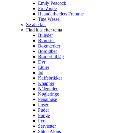
Emily Peacock
Fru Zippe
Haandarbejdets Fremme
Tine Wessel
Se alle kits
Find kits efter tema
Billeder
Blomster
Bogmærker
Bordløber
Broderi til låg
Dyr
Etuier
Jul
Kaffebrikker
Knapper
Nålepuder
Nøgleringe
Penalhuse
Poser
Puder
Punge
Pynt
Servietter
Stitch Along