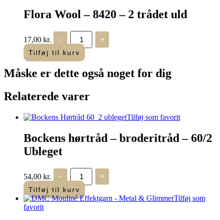
2
Flora Wool – 8420 – 2 trådet uld
trådet
uld
antal
Flora
17,00
kr.
-
+
Wool
-
Tilføj til kurv
8420
-
Måske er dette også
noget for dig
2
trådet
uld
Relaterede varer
antal
Tilføj som favorit
Bockens hørtråd – broderitråd – 60/2
Ubleget
Bockens
54,00
kr.
-
+
hørtråd
-
Tilføj til kurv
broderitråd
Tilføj som
-
favorit
60/2
Ubleget