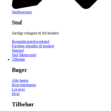
Stofberegner
Stof
Særligt velegnet til frit broderi
Bomulds/patchworkstof
Færdige tekstiler til broderi
Hørstof
Stof Metervarer
Tilbehør
Bøger
Alle bøger
Begynderbøger
Let øvet
Øvet
Tilbehør