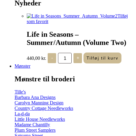
Nyheder
Tilføj
som favorit
Life in Seasons –
Summer/Autumn (Volume Two)
Life
440,00
kr.
-
+
Tilføj til kurv
in
Seasons
Mønster
-
Summer/Autumn
Mønstre til broderi
(Volume
Two)
antal
Tille's
Barbara Ana Designs
Carolyn Manning Design
Country Cottage Needleworks
La-d-da
Little House Needleworks
Madame Chantilly
Plum Street Samplers
Satsuma Street