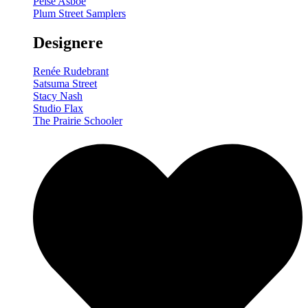
Pelse Asboe
Plum Street Samplers
Designere
Renée Rudebrant
Satsuma Street
Stacy Nash
Studio Flax
The Prairie Schooler