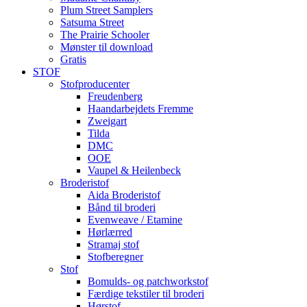
Plum Street Samplers
Satsuma Street
The Prairie Schooler
Mønster til download
Gratis
STOF
Stofproducenter
Freudenberg
Haandarbejdets Fremme
Zweigart
Tilda
DMC
OOE
Vaupel & Heilenbeck
Broderistof
Aida Broderistof
Bånd til broderi
Evenweave / Etamine
Hørlærred
Stramaj stof
Stofberegner
Stof
Bomulds- og patchworkstof
Færdige tekstiler til broderi
Hørstof