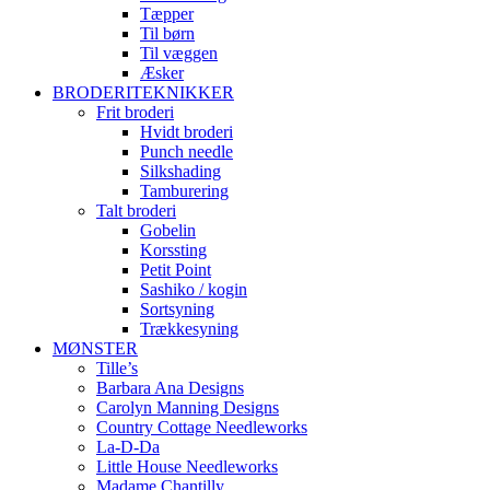
Tæpper
Til børn
Til væggen
Æsker
BRODERITEKNIKKER
Frit broderi
Hvidt broderi
Punch needle
Silkshading
Tamburering
Talt broderi
Gobelin
Korssting
Petit Point
Sashiko / kogin
Sortsyning
Trækkesyning
MØNSTER
Tille’s
Barbara Ana Designs
Carolyn Manning Designs
Country Cottage Needleworks
La-D-Da
Little House Needleworks
Madame Chantilly