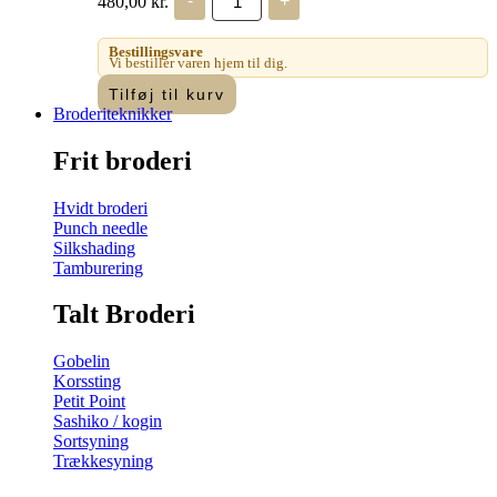
480,00
kr.
-
+
Fremme
-
Tusindfryd
Bestillingsvare
pude
Vi bestiller varen hjem til dig.
VO
Tilføj til kurv
antal
Broderiteknikker
Frit broderi
Hvidt broderi
Punch needle
Silkshading
Tamburering
Talt Broderi
Gobelin
Korssting
Petit Point
Sashiko / kogin
Sortsyning
Trækkesyning