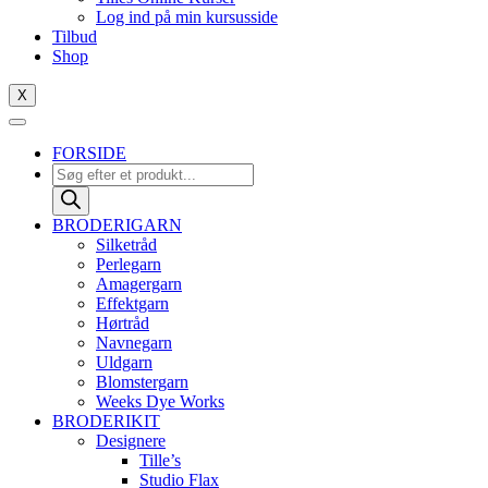
antal
Log ind på min kursusside
Tilbud
Shop
X
FORSIDE
Products
search
BRODERIGARN
Silketråd
Perlegarn
Amagergarn
Effektgarn
Hørtråd
Navnegarn
Uldgarn
Blomstergarn
Weeks Dye Works
BRODERIKIT
Designere
Tille’s
Studio Flax