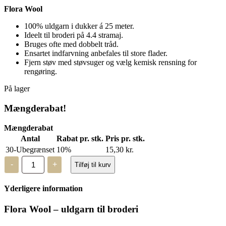
Flora Wool
100% uldgarn i dukker á 25 meter.
Ideelt til broderi på 4.4 stramaj.
Bruges ofte med dobbelt tråd.
Ensartet indfarvning anbefales til store flader.
Fjern støv med støvsuger og vælg kemisk rensning for
rengøring.
På lager
Mængderabat!
Mængderabat
Antal
Rabat pr. stk.
Pris pr. stk.
30-Ubegrænset
10%
15,30
kr.
Flora
-
+
Tilføj til kurv
Wool
-
8418
Yderligere information
-
2
trådet
Flora Wool – uldgarn til broderi
uld
antal