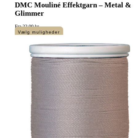
DMC Mouliné Effektgarn – Metal &
antal
Glimmer
Fra
22,00
kr.
Vælg muligheder
Dette
vare
har
flere
varianter.
Mulighederne
kan
vælges
på
varesiden