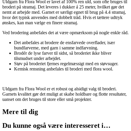
Uldgarn fra Flora Wool er lavet af 100% ren uld, som ofte bruges til
broderi på stramaj. Det leveres i dukker á 25 meter, hvilket gør det
nemt at arbejde med. Garnet er særligt egnet til brug på 4.4 stramaj,
hvor det typisk anvendes med dobbelt tråd. Hvis et tættere udtryk
ønskes, kan man vælge en finere stramaj.
Ved brodering anbefales det at være opmærksom på nogle enkle råd.
Det anbefales at brodere de ensfarvede overflader, især
bundfarverne, med garn i samme indfarvning.
Brodér de lyse farver til sidst, så broderiet ikke bliver
tilsmudset under arbejdet.
Støv på broderiet fjernes regelmæssigt med en støvsuger.
Kemisk rensning anbefales til broderi med flora wool.
Uldgarn fra Flora Wool er et robust og alsidigt valg til broderi.
Garnets kvalitet gør det muligt at skabe holdbare og flotte resultater,
uanset om det bruges til store eller små projekter.
Mere til
dig
Du kunne også være interesseret i…