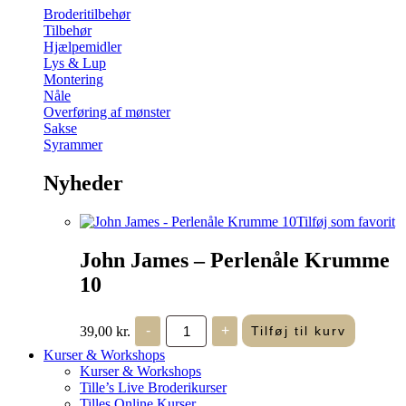
Broderitilbehør
Tilbehør
Hjælpemidler
Lys & Lup
Montering
Nåle
Overføring af mønster
Sakse
Syrammer
Nyheder
Tilføj som favorit
John James – Perlenåle Krumme
10
John
39,00
kr.
-
+
Tilføj til kurv
James
-
Kurser & Workshops
Perlenåle
Kurser & Workshops
Krumme
Tille’s Live Broderikurser
10
Tilles Online Kurser