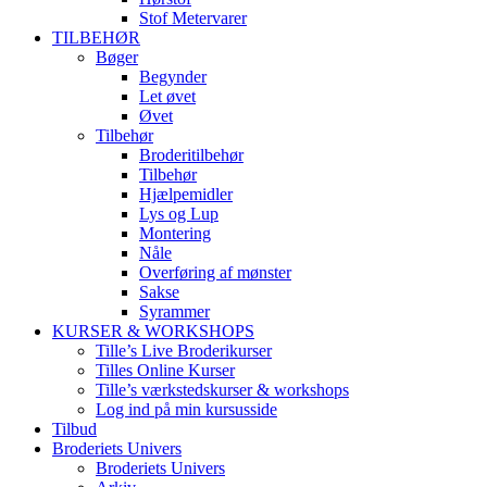
Stof Metervarer
TILBEHØR
Bøger
Begynder
Let øvet
Øvet
Tilbehør
Broderitilbehør
Tilbehør
Hjælpemidler
Lys og Lup
Montering
Nåle
Overføring af mønster
Sakse
Syrammer
KURSER & WORKSHOPS
Tille’s Live Broderikurser
Tilles Online Kurser
Tille’s værkstedskurser & workshops
Log ind på min kursusside
Tilbud
Broderiets Univers
Broderiets Univers