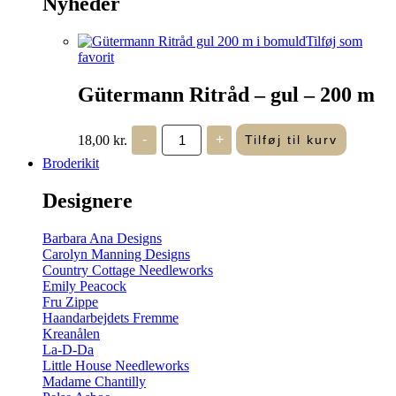
Nyheder
Tilføj som
favorit
Gütermann Ritråd – gul – 200 m
Gütermann
18,00
kr.
-
+
Tilføj til kurv
Ritråd
-
Broderikit
gul
-
Designere
200
m
antal
Barbara Ana Designs
Carolyn Manning Designs
Country Cottage Needleworks
Emily Peacock
Fru Zippe
Haandarbejdets Fremme
Kreanålen
La-D-Da
Little House Needleworks
Madame Chantilly