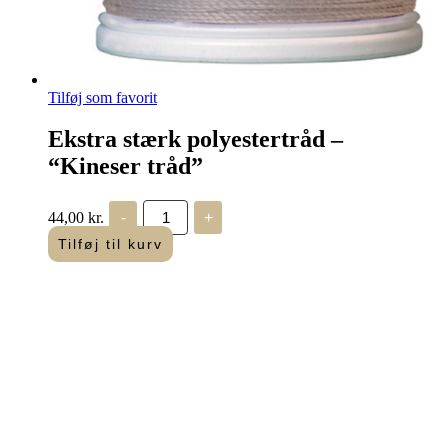
Tilføj som favorit
Ekstra stærk polyestertråd –
“Kineser tråd”
Ekstra
44,00
kr.
-
+
stærk
polyestertråd
Tilføj til kurv
-
"Kineser
tråd"
antal