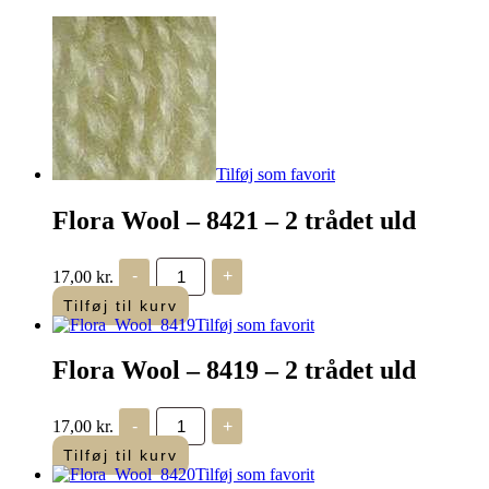
Tilføj som favorit
Flora Wool – 8421 – 2 trådet uld
Flora
17,00
kr.
-
+
Wool
-
Tilføj til kurv
8421
Tilføj som favorit
-
2
Flora Wool – 8419 – 2 trådet uld
trådet
uld
antal
Flora
17,00
kr.
-
+
Wool
-
Tilføj til kurv
8419
Tilføj som favorit
-