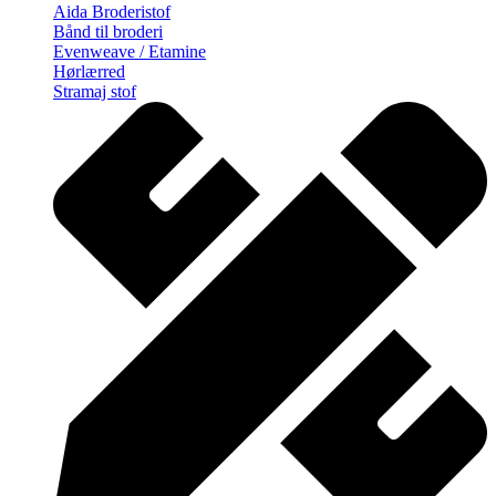
Aida Broderistof
Bånd til broderi
Evenweave / Etamine
Hørlærred
Stramaj stof