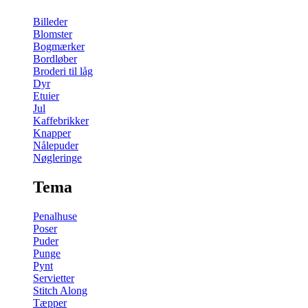
Billeder
Blomster
Bogmærker
Bordløber
Broderi til låg
Dyr
Etuier
Jul
Kaffebrikker
Knapper
Nålepuder
Nøgleringe
Tema
Penalhuse
Poser
Puder
Punge
Pynt
Servietter
Stitch Along
Tæpper