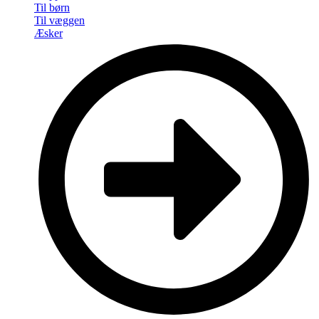
Til børn
Til væggen
Æsker