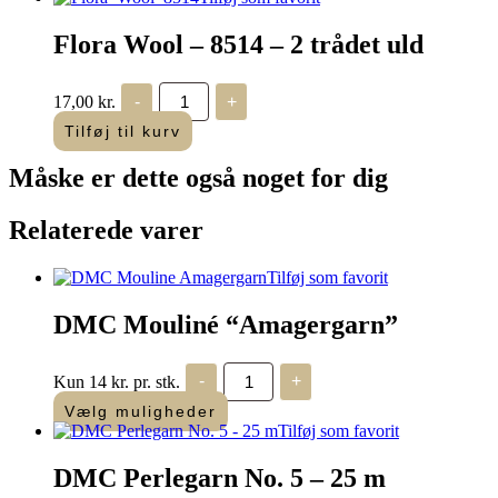
-
2
Flora Wool – 8514 – 2 trådet uld
trådet
uld
antal
Flora
17,00
kr.
-
+
Wool
-
Tilføj til kurv
8514
-
Måske er dette også
noget for dig
2
trådet
uld
Relaterede varer
antal
Tilføj som favorit
DMC Mouliné “Amagergarn”
DMC
Kun 14 kr. pr. stk.
-
+
Mouliné
"Amagergarn"
Vælg muligheder
antal
Tilføj som favorit
DMC Perlegarn No. 5 – 25 m