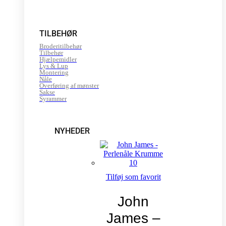
TILBEHØR
Broderitilbehør
Tilbehør
Hjælpemidler
Lys & Lup
Montering
Nåle
Overføring af mønster
Sakse
Syrammer
NYHEDER
Tilføj som favorit
John
James –