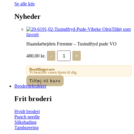
Se alle kits
Nyheder
Tilføj som
favorit
Haandarbejdets Fremme – Tusindfryd pude VO
Haandarbejdets
480,00
kr.
-
+
Fremme
-
Tusindfryd
Bestillingsvare
pude
Vi bestiller varen hjem til dig.
VO
Tilføj til kurv
antal
Broderiteknikker
Frit broderi
Hvidt broderi
Punch needle
Silkshading
Tamburering