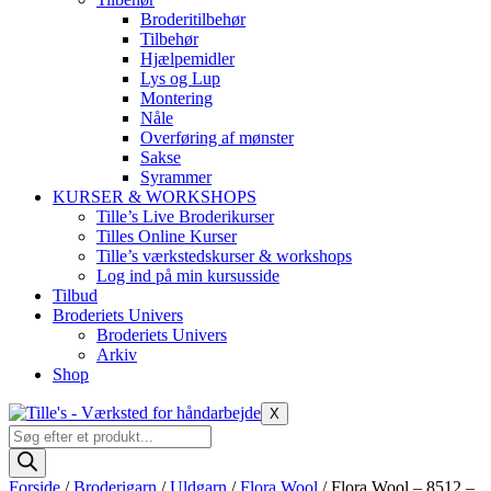
Broderitilbehør
Tilbehør
Hjælpemidler
Lys og Lup
Montering
Nåle
Overføring af mønster
Sakse
Syrammer
KURSER & WORKSHOPS
Tille’s Live Broderikurser
Tilles Online Kurser
Tille’s værkstedskurser & workshops
Log ind på min kursusside
Tilbud
Broderiets Univers
Broderiets Univers
Arkiv
Shop
X
Products
search
Forside
/
Broderigarn
/
Uldgarn
/
Flora Wool
/ Flora Wool – 8512 –