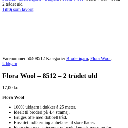
2 trådet uld
Tilføj som favorit
Varenummer
50408512
Kategorier
Broderigarn
,
Flora Wool
,
Uldgarn
Flora Wool – 8512 – 2 trådet uld
17,00
kr.
Flora Wool
100% uldgarn i dukker á 25 meter.
Ideelt til broderi på 4.4 stramaj.
Bruges ofte med dobbelt tråd.
Ensartet indfarvning anbefales til store flader.
Fjern støv med støvsuger og vælg kemisk rensning for