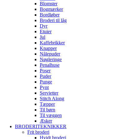
Blomster
Bogmærker
Bordløber
Broderi til låg
Dyr
Etuier
Jul
Kaffebrikker
Knapper
Nålepuder
Nøgleringe
Penalhuse
Poser
Puder
Punge
Pynt
Servietter
Stitch Along
Tæpper
Til børn
Til væggen
Æsker
BRODERITEKNIKKER
Frit broderi
Hvidt broderi