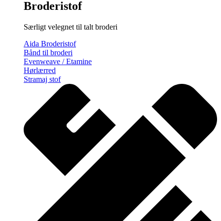
Broderistof
Særligt velegnet til talt broderi
Aida Broderistof
Bånd til broderi
Evenweave / Etamine
Hørlærred
Stramaj stof