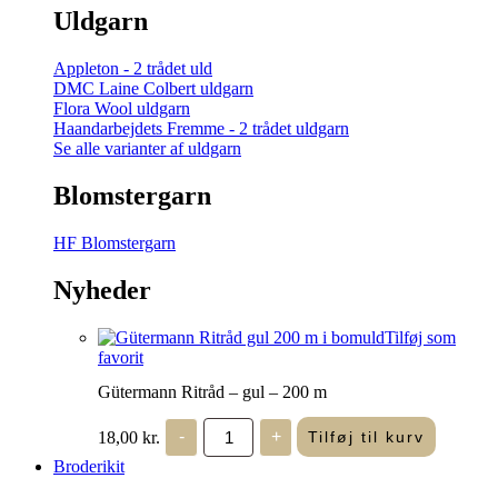
Uldgarn
Appleton - 2 trådet uld
DMC Laine Colbert uldgarn
Flora Wool uldgarn
Haandarbejdets Fremme - 2 trådet uldgarn
Se alle varianter af uldgarn
Blomstergarn
HF Blomstergarn
Nyheder
Tilføj som
favorit
Gütermann Ritråd – gul – 200 m
Gütermann
18,00
kr.
-
+
Tilføj til kurv
Ritråd
-
Broderikit
gul
-