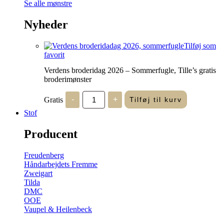
Se alle mønstre
Nyheder
Tilføj som
favorit
Verdens broderidag 2026 – Sommerfugle, Tille’s gratis
broderimønster
Verdens
Gratis
-
+
Tilføj til kurv
broderidag
2026
Stof
-
Sommerfugle,
Producent
Tille's
gratis
broderimønster
Freudenberg
antal
Håndarbejdets Fremme
Zweigart
Tilda
DMC
OOE
Vaupel & Heilenbeck