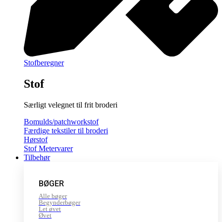
Stofberegner
Stof
Særligt velegnet til frit broderi
Bomulds/patchworkstof
Færdige tekstiler til broderi
Hørstof
Stof Metervarer
Tilbehør
BØGER
Alle bøger
Begynderbøger
Let øvet
Øvet