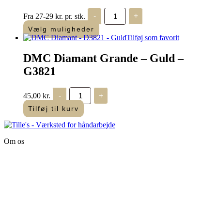
DMC
Fra 27-29 kr. pr. stk.
-
+
Perlegarn
No.
Vælg muligheder
5
Tilføj som favorit
-
25
DMC Diamant Grande – Guld –
m
antal
G3821
DMC
45,00
kr.
-
+
Diamant
Grande
Tilføj til kurv
-
Guld
-
G3821
Om os
antal
Tille’s – Værksted
for håndarbejde
Vandmanden 12B
9200 Aalborg SV
Tlf.: +45
81987264
Mail:
info@tilles.dk