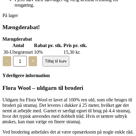
rengøring.
På lager
Mængderabat!
Mængderabat
Antal
Rabat pr. stk.
Pris pr. stk.
30-Ubegrænset
10%
15,30
kr.
Flora
-
+
Tilføj til kurv
Wool
-
8512
Yderligere information
-
2
trådet
Flora Wool – uldgarn til broderi
uld
antal
Uldgarn fra Flora Wool er lavet af 100% ren uld, som ofte bruges til
broderi på stramaj. Det leveres i dukker á 25 meter, hvilket gør det
nemt at arbejde med. Garnet er særligt egnet til brug på 4.4 stramaj,
hvor det typisk anvendes med dobbelt tråd. Hvis et tættere udtryk
ønskes, kan man vælge en finere stramaj.
Ved brodering anbefales det at være opmærksom på nogle enkle råd.