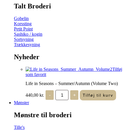
Talt Broderi
Gobelin
Korssting
Petit Point
Sashiko / kogin
Sortsyning
Trækkesyning
Nyheder
Tilføj
som favorit
Life in Seasons – Summer/Autumn (Volume Two)
Life
440,00
kr.
-
+
Tilføj til kurv
in
Seasons
Mønster
-
Summer/Autumn
Mønstre til broderi
(Volume
Two)
antal
Tille's