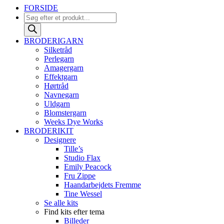
FORSIDE
Products
search
BRODERIGARN
Silketråd
Perlegarn
Amagergarn
Effektgarn
Hørtråd
Navnegarn
Uldgarn
Blomstergarn
Weeks Dye Works
BRODERIKIT
Designere
Tille’s
Studio Flax
Emily Peacock
Fru Zippe
Haandarbejdets Fremme
Tine Wessel
Se alle kits
Find kits efter tema
Billeder