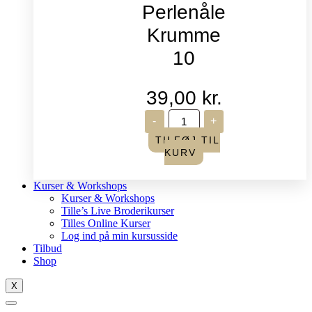
Perlenåle
Krumme
10
39,00
kr.
John
-
+
James
-
TILFØJ TIL
Perlenåle
KURV
Krumme
10
antal
Kurser & Workshops
Kurser & Workshops
Tille’s Live Broderikurser
Tilles Online Kurser
Log ind på min kursusside
Tilbud
Shop
X