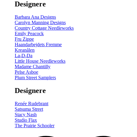
Designere
200
m
antal
Barbara Ana Designs
Carolyn Manning Designs
Country Cottage Needleworks
Emily Peacock
Fru Zippe
Haandarbejdets Fremme
Kreanålen
La-D-Da
Little House Needleworks
Madame Chantilly
Pelse Asboe
Plum Street Samplers
Designere
Renée Rudebrant
Satsuma Street
Stacy Nash
Studio Flax
The Prairie Schooler