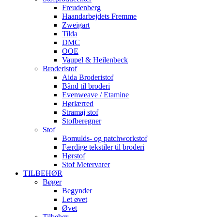
Freudenberg
Haandarbejdets Fremme
Zweigart
Tilda
DMC
OOE
Vaupel & Heilenbeck
Broderistof
Aida Broderistof
Bånd til broderi
Evenweave / Etamine
Hørlærred
Stramaj stof
Stofberegner
Stof
Bomulds- og patchworkstof
Færdige tekstiler til broderi
Hørstof
Stof Metervarer
TILBEHØR
Bøger
Begynder
Let øvet
Øvet
Tilbehør