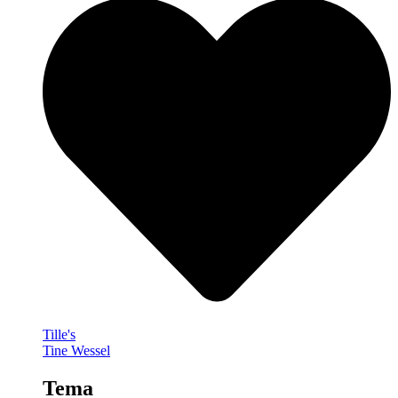
Tille's
Tine Wessel
Tema