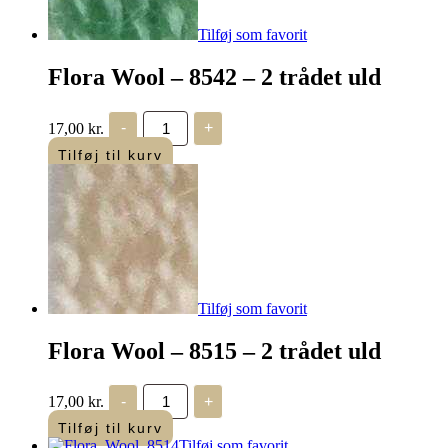
Tilføj som favorit
Flora Wool – 8542 – 2 trådet uld
Flora
17,00
kr.
-
+
Wool
-
Tilføj til kurv
8542
-
2
trådet
uld
antal
Tilføj som favorit
Flora Wool – 8515 – 2 trådet uld
Flora
17,00
kr.
-
+
Wool
-
Tilføj til kurv
8515
Tilføj som favorit