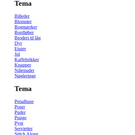
Tema
Billeder
Blomster
Bogmærker
Bordløber
Broderi til låg
Dyr
Etuier
Jul
Kaffebrikker
Knapper
Nålepuder
Nøgleringe
Tema
Penalhuse
Poser
Puder
Punge
Pynt
Servietter
Stitch Along