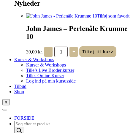
Nyheder
Tilføj som favorit
John James – Perlenåle Krumme
10
John
39,00
kr.
-
+
Tilføj til kurv
James
-
Kurser & Workshops
Perlenåle
Kurser & Workshops
Krumme
Tille’s Live Broderikurser
10
Tilles Online Kurser
antal
Log ind på min kursusside
Tilbud
Shop
X
FORSIDE
Products
search