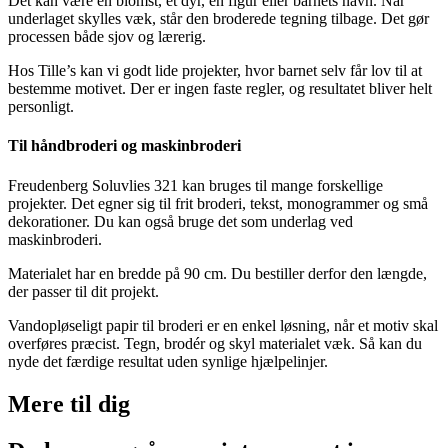
Det kan være en blomst, et dyr, en figur eller barnets navn. Når
underlaget skylles væk, står den broderede tegning tilbage. Det gør
processen både sjov og lærerig.
Hos Tille’s kan vi godt lide projekter, hvor barnet selv får lov til at
bestemme motivet. Der er ingen faste regler, og resultatet bliver helt
personligt.
Til håndbroderi og maskinbroderi
Freudenberg Soluvlies 321 kan bruges til mange forskellige
projekter. Det egner sig til frit broderi, tekst, monogrammer og små
dekorationer. Du kan også bruge det som underlag ved
maskinbroderi.
Materialet har en bredde på 90 cm. Du bestiller derfor den længde,
der passer til dit projekt.
Vandopløseligt papir til broderi er en enkel løsning, når et motiv skal
overføres præcist. Tegn, brodér og skyl materialet væk. Så kan du
nyde det færdige resultat uden synlige hjælpelinjer.
Mere til
dig