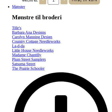
Tilføj til kurv
in
Seasons
Mønster
-
Summer/Autumn
Mønstre til broderi
(Volume
Two)
antal
Tille's
Barbara Ana Designs
Carolyn Manning Design
Country Cottage Needleworks
La-d-da
Little House Needleworks
Madame Chantilly
Plum Street Samplers
Satsuma Street
The Prairie Schooler