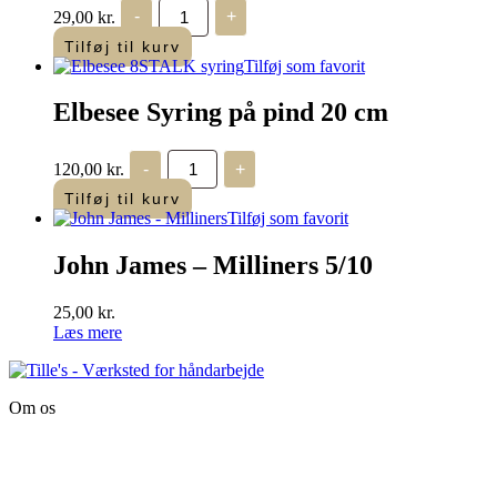
Pipetteflaske
29,00
kr.
-
+
30ml
antal
Tilføj til kurv
Tilføj som favorit
Elbesee Syring på pind 20 cm
Elbesee
120,00
kr.
-
+
Syring
på
Tilføj til kurv
pind
Tilføj som favorit
20
cm
John James – Milliners 5/10
antal
25,00
kr.
Læs mere
Om os
Tille’s – Værksted
for håndarbejde