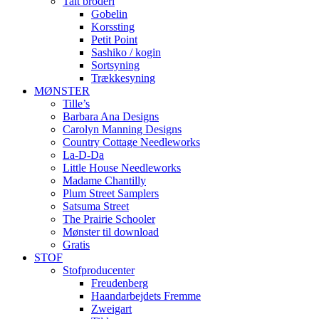
Talt broderi
Gobelin
Korssting
Petit Point
Sashiko / kogin
Sortsyning
Trækkesyning
MØNSTER
Tille’s
Barbara Ana Designs
Carolyn Manning Designs
Country Cottage Needleworks
La-D-Da
Little House Needleworks
Madame Chantilly
Plum Street Samplers
Satsuma Street
The Prairie Schooler
Mønster til download
Gratis
STOF
Stofproducenter
Freudenberg
Haandarbejdets Fremme
Zweigart