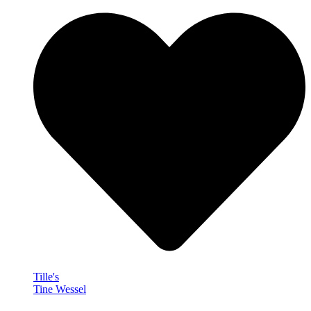
Tille's
Tine Wessel