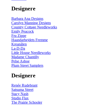
gul
-
Designere
200
m
antal
Barbara Ana Designs
Carolyn Manning Designs
Country Cottage Needleworks
Emily Peacock
Fru Zippe
Haandarbejdets Fremme
Kreanålen
La-D-Da
Little House Needleworks
Madame Chantilly
Pelse Asboe
Plum Street Samplers
Designere
Renée Rudebrant
Satsuma Street
Stacy Nash
Studio Flax
The Prairie Schooler