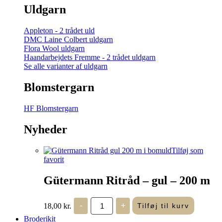
Uldgarn
Appleton - 2 trådet uld
DMC Laine Colbert uldgarn
Flora Wool uldgarn
Haandarbejdets Fremme - 2 trådet uldgarn
Se alle varianter af uldgarn
Blomstergarn
HF Blomstergarn
Nyheder
Tilføj som
favorit
Gütermann Ritråd – gul – 200 m
Gütermann
18,00
kr.
-
+
Tilføj til kurv
Ritråd
-
Broderikit