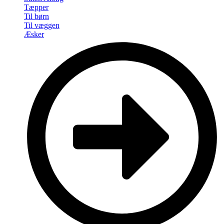
Tæpper
Til børn
Til væggen
Æsker