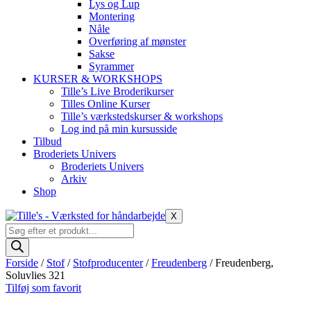
Lys og Lup
Montering
Nåle
Overføring af mønster
Sakse
Syrammer
KURSER & WORKSHOPS
Tille’s Live Broderikurser
Tilles Online Kurser
Tille’s værkstedskurser & workshops
Log ind på min kursusside
Tilbud
Broderiets Univers
Broderiets Univers
Arkiv
Shop
X
Products
search
Forside
/
Stof
/
Stofproducenter
/
Freudenberg
/ Freudenberg,
Soluvlies 321
Tilføj som favorit