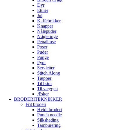
Dyr
Etuier
Jul
Kaffebrikker
Knapper
Nålepuder
Nøgleringe
Penalhuse
Poser
Puder
Punge
Pynt
Servietter
Stitch Along
Tæpper
Til børn
Til væggen
Æsker
BRODERITEKNIKKER
Frit broderi
Hvidt broderi
Punch needle
Silkshading
Tamburering