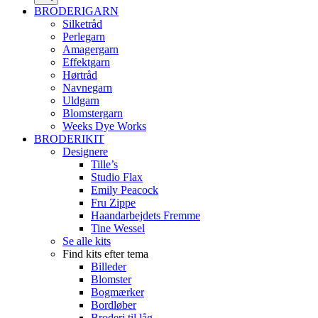
BRODERIGARN
Silketråd
Perlegarn
Amagergarn
Effektgarn
Hørtråd
Navnegarn
Uldgarn
Blomstergarn
Weeks Dye Works
BRODERIKIT
Designere
Tille’s
Studio Flax
Emily Peacock
Fru Zippe
Haandarbejdets Fremme
Tine Wessel
Se alle kits
Find kits efter tema
Billeder
Blomster
Bogmærker
Bordløber
Broderi til låg