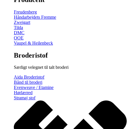
gratis
broderimønster
Freudenberg
antal
Håndarbejdets Fremme
Zweigart
Tilda
DMC
OOE
Vaupel & Heilenbeck
Broderistof
Særligt velegnet til talt broderi
Aida Broderistof
Bånd til broderi
Evenweave / Etamine
Hørlærred
Stramaj stof