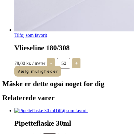
Tilføj som favorit
Vlieseline 180/308
Vlieseline
78,00
kr.
/ meter
-
+
180/308
antal
Vælg muligheder
Måske er dette også
noget for dig
Relaterede varer
Tilføj som favorit
Pipetteflaske 30ml