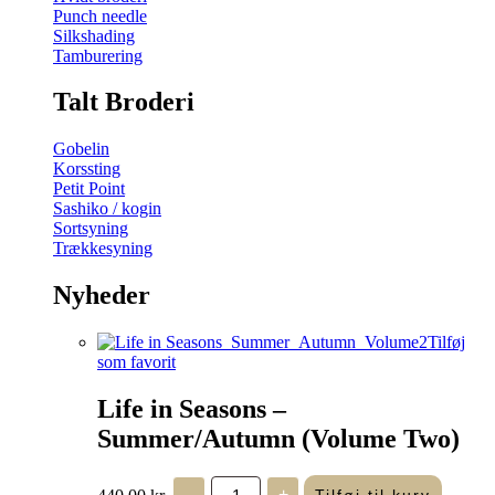
Punch needle
Silkshading
Tamburering
Talt Broderi
Gobelin
Korssting
Petit Point
Sashiko / kogin
Sortsyning
Trækkesyning
Nyheder
Tilføj
som favorit
Life in Seasons –
Summer/Autumn (Volume Two)
Life
440,00
kr.
-
+