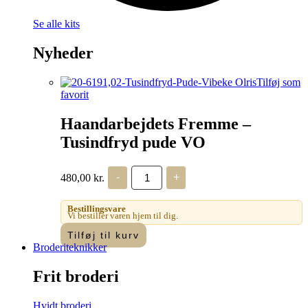
Se alle kits
Nyheder
Tilføj som
favorit
Haandarbejdets Fremme –
Tusindfryd pude VO
Haandarbejdets
480,00
kr.
-
+
Fremme
-
Tusindfryd
Bestillingsvare
pude
Vi bestiller varen hjem til dig.
VO
Tilføj til kurv
antal
Broderiteknikker
Frit broderi
Hvidt broderi