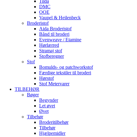
Tilda
DMC
OOE
Vaupel & Heilenbeck
Broderistof
Aida Broderistof
Bånd til broderi
Evenweave / Etamine
Hørlærred
Stramaj stof
Stofberegner
Stof
Bomulds- og patchworkstof
Færdige tekstiler til broderi
Hørstof
Stof Metervarer
TILBEHØR
Bøger
Begynder
Let øvet
Øvet
Tilbehør
Broderitilbehør
Tilbehør
Hjælpemidler