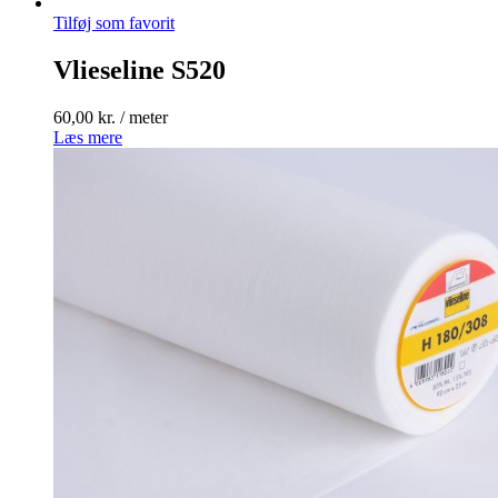
Tilføj som favorit
Vlieseline S520
60,00
kr.
/ meter
Læs mere