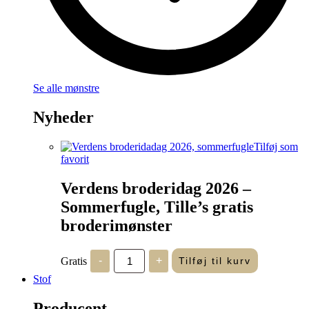
Se alle mønstre
Nyheder
Tilføj som
favorit
Verdens broderidag 2026 –
Sommerfugle, Tille’s gratis
broderimønster
Verdens
Gratis
-
+
Tilføj til kurv
broderidag
2026
Stof
-
Sommerfugle,
Producent
Tille's