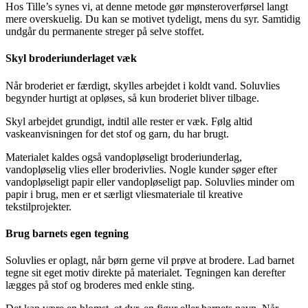
Hos Tille’s synes vi, at denne metode gør mønsteroverførsel langt
mere overskuelig. Du kan se motivet tydeligt, mens du syr. Samtidig
undgår du permanente streger på selve stoffet.
Skyl broderiunderlaget væk
Når broderiet er færdigt, skylles arbejdet i koldt vand. Soluvlies
begynder hurtigt at opløses, så kun broderiet bliver tilbage.
Skyl arbejdet grundigt, indtil alle rester er væk. Følg altid
vaskeanvisningen for det stof og garn, du har brugt.
Materialet kaldes også vandopløseligt broderiunderlag,
vandopløselig vlies eller broderivlies. Nogle kunder søger efter
vandopløseligt papir eller vandopløseligt pap. Soluvlies minder om
papir i brug, men er et særligt vliesmateriale til kreative
tekstilprojekter.
Brug barnets egen tegning
Soluvlies er oplagt, når børn gerne vil prøve at brodere. Lad barnet
tegne sit eget motiv direkte på materialet. Tegningen kan derefter
lægges på stof og broderes med enkle sting.