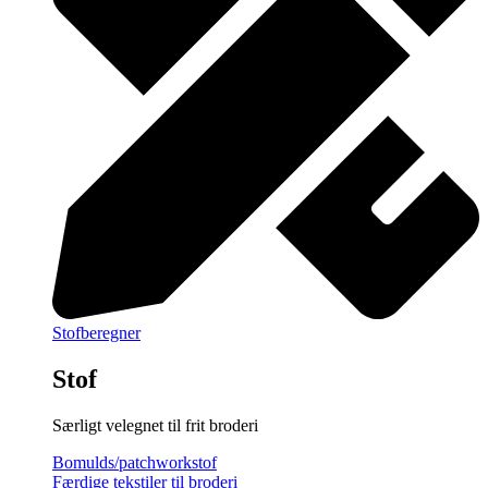
Stofberegner
Stof
Særligt velegnet til frit broderi
Bomulds/patchworkstof
Færdige tekstiler til broderi