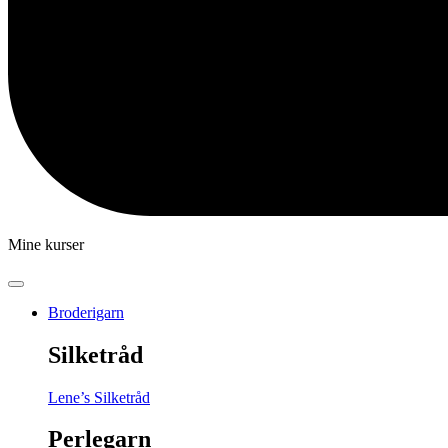
Mine kurser
Broderigarn
Silketråd
Lene’s Silketråd
Perlegarn