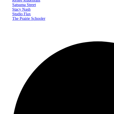
Renée Rudebrant
Satsuma Street
Stacy Nash
Studio Flax
The Prairie Schooler