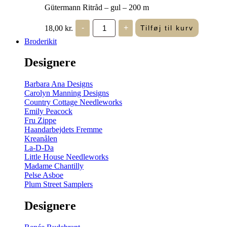
Gütermann Ritråd – gul – 200 m
Gütermann
18,00
kr.
-
+
Tilføj til kurv
Ritråd
-
Broderikit
gul
-
Designere
200
m
antal
Barbara Ana Designs
Carolyn Manning Designs
Country Cottage Needleworks
Emily Peacock
Fru Zippe
Haandarbejdets Fremme
Kreanålen
La-D-Da
Little House Needleworks
Madame Chantilly
Pelse Asboe
Plum Street Samplers
Designere