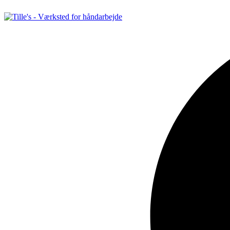
Videre
til
indhold