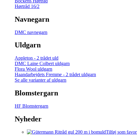
Bockens Hørtråd
Hørtråd 16/2
Navnegarn
DMC navnegarn
Uldgarn
Appleton - 2 trådet uld
DMC Laine Colbert uldgarn
Flora Wool uldgarn
Haandarbejdets Fremme - 2 trådet uldgarn
Se alle varianter af uldgarn
Blomstergarn
HF Blomstergarn
Nyheder
Tilføj som favor