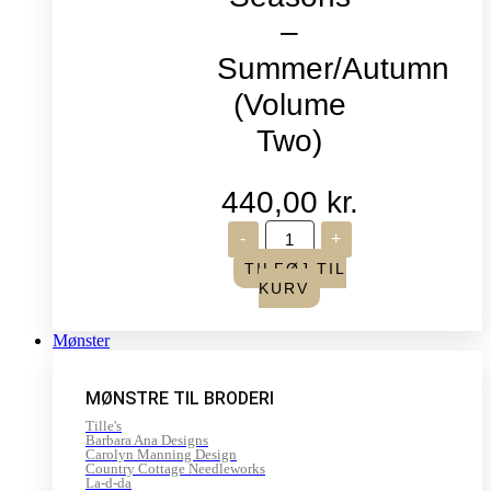
–
Summer/Autumn
(Volume
Two)
440,00
kr.
Life
-
+
in
Seasons
TILFØJ TIL
-
KURV
Summer/Autumn
(Volume
Two)
Mønster
antal
MØNSTRE TIL BRODERI
Tille's
Barbara Ana Designs
Carolyn Manning Design
Country Cottage Needleworks
La-d-da