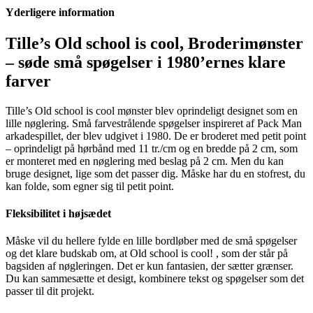
cool,
Yderligere information
Broderimønster
antal
Tille’s Old school is cool, Broderimønster
– søde små spøgelser i 1980’ernes klare
farver
Tille’s Old school is cool mønster blev oprindeligt designet som en
lille nøglering. Små farvestrålende spøgelser inspireret af Pack Man
arkadespillet, der blev udgivet i 1980. De er broderet med petit point
– oprindeligt på hørbånd med 11 tr./cm og en bredde på 2 cm, som
er monteret med en nøglering med beslag på 2 cm. Men du kan
bruge designet, lige som det passer dig. Måske har du en stofrest, du
kan folde, som egner sig til petit point.
Fleksibilitet i højsædet
Måske vil du hellere fylde en lille bordløber med de små spøgelser
og det klare budskab om, at Old school is cool! , som der står på
bagsiden af nøgleringen. Det er kun fantasien, der sætter grænser.
Du kan sammesætte et desigt, kombinere tekst og spøgelser som det
passer til dit projekt.