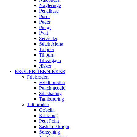
Nøgleringe
Penalhuse
Poser
Puder
Punge
Pynt
Servietter
Stitch Along
Tæpper
Til børn
Til væggen
Æsker
BRODERITEKNIKKER
Frit broderi
Hvidt broderi
Punch needle
Silkshading
Tamburering
Talt broderi
Gobelin
Korssting
Petit Point
Sashiko / kogin
Sortsyning