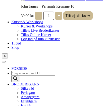
John James – Perlenåle Krumme 10
John
39,00
kr.
-
+
Tilføj til kurv
James
-
Kurser & Workshops
Perlenåle
Kurser & Workshops
Krumme
Tille’s Live Broderikurser
10
Tilles Online Kurser
antal
Log ind på min kursusside
Tilbud
Shop
X
FORSIDE
Products
search
BRODERIGARN
Silketråd
Perlegarn
Amagergarn
Effektgarn
Hørtråd