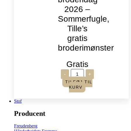
2026 –
Sommerfugle,
Tille’s
gratis
broderimønster
Gratis
Verdens
-
+
broderidag
2026
TILFØJ TIL
-
KURV
Sommerfugle,
Tille's
gratis
Stof
broderimønster
antal
Producent
Freudenberg