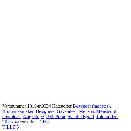
Varenummer
1310-m0034
Kategorier
Begynder (mønster)
,
Broderiteknikker
,
Designere
,
Gave idéer
,
Mønster
,
Mønster til
download
,
Nøgleringe
,
Petit Point
,
Sværhedsgrad
,
Talt broderi
,
Tille's
Varemærke:
Tille's
TILLE'S