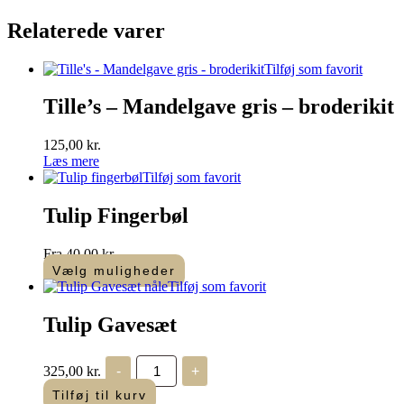
Relaterede varer
Tilføj som favorit
Tille’s – Mandelgave gris – broderikit
125,00
kr.
Læs mere
Tilføj som favorit
Tulip Fingerbøl
Fra
40,00
kr.
Vælg muligheder
Dette
Tilføj som favorit
vare
har
Tulip Gavesæt
flere
varianter.
Tulip
Mulighederne
325,00
kr.
-
+
Gavesæt
kan
antal
Tilføj til kurv
vælges