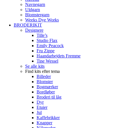
Navnegarn
Uldgarn
Blomstergarn
Weeks Dye Works
BRODERIKIT
Designere
Tille’s
Studio Flax
Emily Peacock
Fru Zippe
Haandarbejdets Fremme
Tine Wessel
Se alle kits
Find kits efter tema
Billeder
Blomster
Bogmærker
Bordløber
Broderi til låg
Dyr
Etuier
Jul
Kaffebrikker
Knapper
Nålepuder