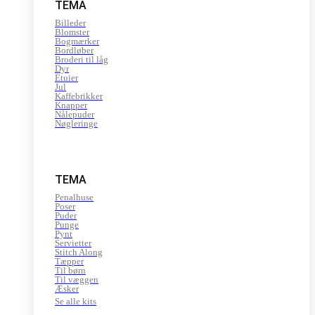
TEMA
Billeder
Blomster
Bogmærker
Bordløber
Broderi til låg
Dyr
Etuier
Jul
Kaffebrikker
Knapper
Nålepuder
Nøgleringe
TEMA
Penalhuse
Poser
Puder
Punge
Pynt
Servietter
Stitch Along
Tæpper
Til børn
Til væggen
Æsker
Se alle kits