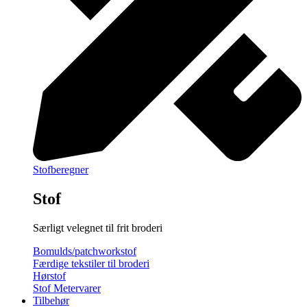
Stofberegner
Stof
Særligt velegnet til frit broderi
Bomulds/patchworkstof
Færdige tekstiler til broderi
Hørstof
Stof Metervarer
Tilbehør