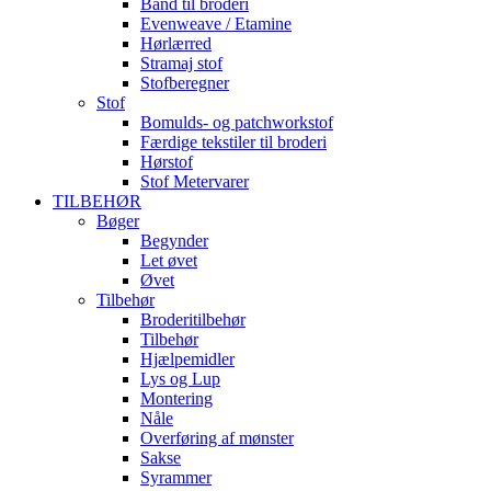
Bånd til broderi
Evenweave / Etamine
Hørlærred
Stramaj stof
Stofberegner
Stof
Bomulds- og patchworkstof
Færdige tekstiler til broderi
Hørstof
Stof Metervarer
TILBEHØR
Bøger
Begynder
Let øvet
Øvet
Tilbehør
Broderitilbehør
Tilbehør
Hjælpemidler
Lys og Lup
Montering
Nåle
Overføring af mønster
Sakse
Syrammer