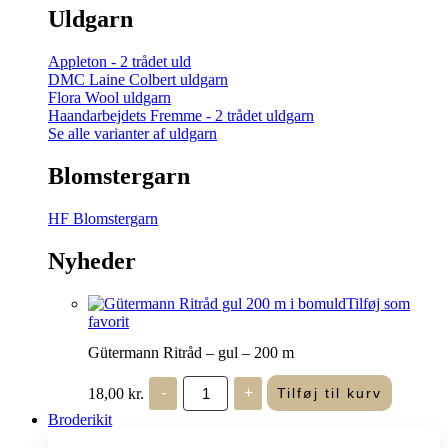
Uldgarn
Appleton - 2 trådet uld
DMC Laine Colbert uldgarn
Flora Wool uldgarn
Haandarbejdets Fremme - 2 trådet uldgarn
Se alle varianter af uldgarn
Blomstergarn
HF Blomstergarn
Nyheder
Tilføj som
favorit
Gütermann Ritråd – gul – 200 m
Gütermann
18,00
kr.
-
+
Tilføj til kurv
Ritråd
-
Broderikit
gul
-