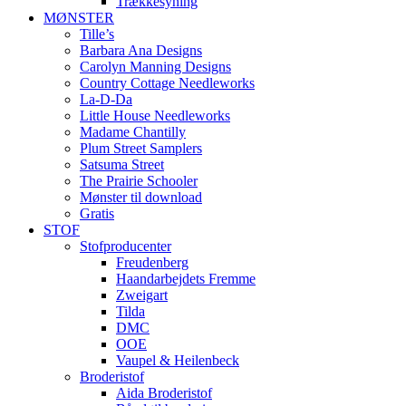
Trækkesyning
MØNSTER
Tille’s
Barbara Ana Designs
Carolyn Manning Designs
Country Cottage Needleworks
La-D-Da
Little House Needleworks
Madame Chantilly
Plum Street Samplers
Satsuma Street
The Prairie Schooler
Mønster til download
Gratis
STOF
Stofproducenter
Freudenberg
Haandarbejdets Fremme
Zweigart
Tilda
DMC
OOE
Vaupel & Heilenbeck
Broderistof
Aida Broderistof