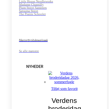
Little House Needleworks
Madame Chantilly
Plum Street Samplers
Satsuma Street
The Prairie Schooler
Mønster til download
Gratis Broderimønster
Se alle mønstre
NYHEDER
Tilføj som favorit
Verdens
broderidag