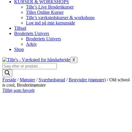
KURSER & WORKSHOPS
Tille’s Live Broderikurser
Tilles Online Kurser
Tille’s værkstedskurser & workshops
Log ind på min kursusside
Tilbud
Broderiets Univers
Broderiets Univers
Arkiv
Shop
X
Products
search
Forside
/
Mønster
/
Sværhedsgrad
/
Begynder (mønster)
/ Old school
is cool, Broderimønster
Tilføj som favorit