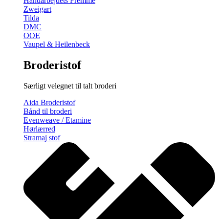
Håndarbejdets Fremme
Zweigart
Tilda
DMC
OOE
Vaupel & Heilenbeck
Broderistof
Særligt velegnet til talt broderi
Aida Broderistof
Bånd til broderi
Evenweave / Etamine
Hørlærred
Stramaj stof