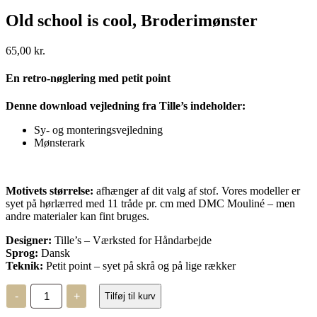
Old school is cool, Broderimønster
65,00
kr.
En retro-nøglering med petit point
Denne download vejledning fra Tille’s indeholder:
Sy- og monteringsvejledning
Mønsterark
Motivets størrelse:
afhænger af dit valg af stof. Vores modeller er
syet på hørlærred med 11 tråde pr. cm med DMC Mouliné – men
andre materialer kan fint bruges.
Designer:
Tille’s – Værksted for Håndarbejde
Sprog:
Dansk
Teknik:
Petit point – syet på skrå og på lige rækker
Old
-
+
Tilføj til kurv
school
is