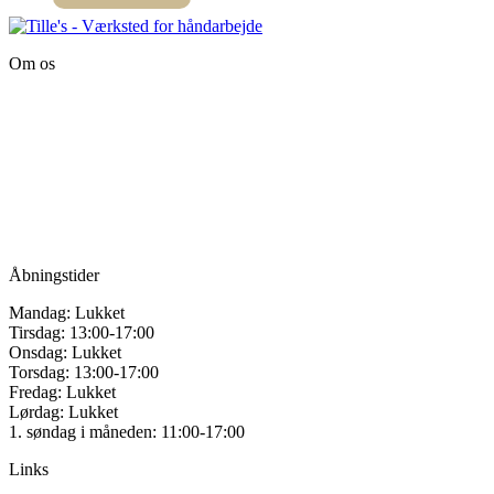
på
varesiden
Om os
Tille’s – Værksted
for håndarbejde
Vandmanden 12B
9200 Aalborg SV
Tlf.: +45
81987264
Mail:
info@tilles.dk
CVR: 42501328
Åbningstider
Mandag: Lukket
Tirsdag: 13:00-17:00
Onsdag: Lukket
Torsdag: 13:00-17:00
Fredag: Lukket
Lørdag: Lukket
1. søndag i måneden: 11:00-17:00
Links