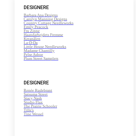
200
DESIGNERE
m
antal
Barbara Ana Designs
Carolyn Manning Designs
Country Cottage Needleworks
Emily Peacock
Fru Zippe
Haandarbejdets Fremme
Kreanålen
La-D-Da
Little House Needleworks
Madame Chantilly
Pelse Asboe
Plum Street Samplers
DESIGNERE
Renée Rudebrant
Satsuma Street
Stacy Nash
Studio Flax
The Prairie Schooler
Tille's
Tine Wessel