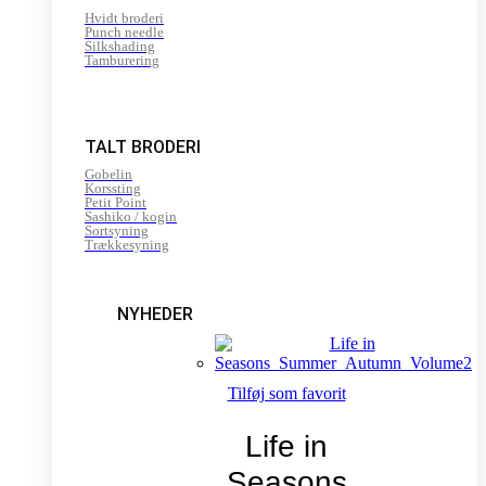
Hvidt broderi
Punch needle
Silkshading
Tamburering
TALT BRODERI
Gobelin
Korssting
Petit Point
Sashiko / kogin
Sortsyning
Trækkesyning
NYHEDER
Tilføj som favorit
Life in
Seasons