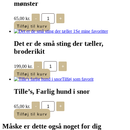
mønster
Det
65,00
kr.
-
+
er
de
Tilføj til kurv
små
Se mine favoritter
sting
der
Det er de små sting der tæller,
tæller,
mønster
broderikit
antal
Det
199,00
kr.
-
+
er
de
Tilføj til kurv
små
Tilføj som favorit
sting
der
Tille’s, Farlig hund i snor
tæller,
broderikit
antal
Tille's,
65,00
kr.
-
+
Farlig
hund
Tilføj til kurv
i
snor
Måske er dette også
noget for dig
antal