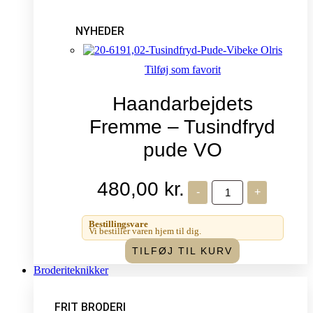
NYHEDER
Tilføj som favorit
Haandarbejdets
Fremme – Tusindfryd
pude VO
480,00
kr.
Haandarbejdets
-
+
Fremme
-
Tusindfryd
Bestillingsvare
pude
Vi bestiller varen hjem til dig.
VO
TILFØJ TIL KURV
antal
Broderiteknikker
FRIT BRODERI