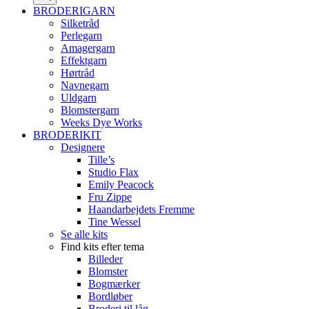
BRODERIGARN
Silketråd
Perlegarn
Amagergarn
Effektgarn
Hørtråd
Navnegarn
Uldgarn
Blomstergarn
Weeks Dye Works
BRODERIKIT
Designere
Tille’s
Studio Flax
Emily Peacock
Fru Zippe
Haandarbejdets Fremme
Tine Wessel
Se alle kits
Find kits efter tema
Billeder
Blomster
Bogmærker
Bordløber
Broderi til låg