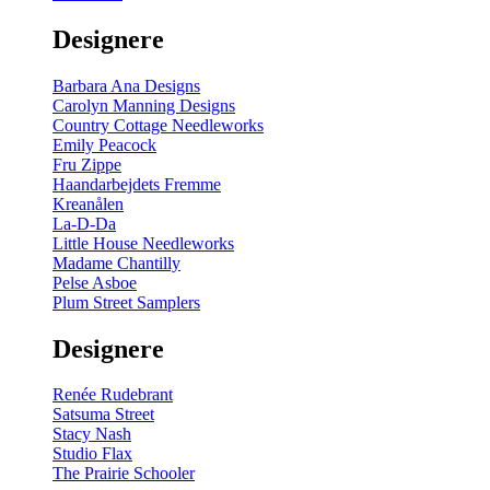
gul
-
Designere
200
m
antal
Barbara Ana Designs
Carolyn Manning Designs
Country Cottage Needleworks
Emily Peacock
Fru Zippe
Haandarbejdets Fremme
Kreanålen
La-D-Da
Little House Needleworks
Madame Chantilly
Pelse Asboe
Plum Street Samplers
Designere
Renée Rudebrant
Satsuma Street
Stacy Nash
Studio Flax
The Prairie Schooler