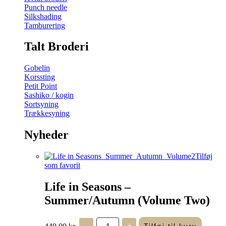
Punch needle
Silkshading
Tamburering
Talt Broderi
Gobelin
Korssting
Petit Point
Sashiko / kogin
Sortsyning
Trækkesyning
Nyheder
Tilføj
som favorit
Life in Seasons –
Summer/Autumn (Volume Two)
Life
440,00
kr.
-
+