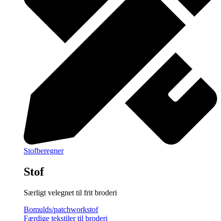
Stofberegner
Stof
Særligt velegnet til frit broderi
Bomulds/patchworkstof
Færdige tekstiler til broderi