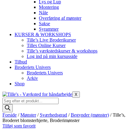
Lys og Lup
Montering
Nåle
Overføring af mønster
Sakse
Syrammer
KURSER & WORKSHOPS
Tille’s Live Broderikurser
Tilles Online Kurser
Tille’s værkstedskurser & workshops
Log ind på min kursusside
Tilbud
Broderiets Univers
Broderiets Univers
Arkiv
Shop
X
Products
search
Forside
/
Mønster
/
Sværhedsgrad
/
Begynder (mønster)
/ Tille’s,
Broderet blomsterhjerte, Broderimønster
Tilføj som favorit