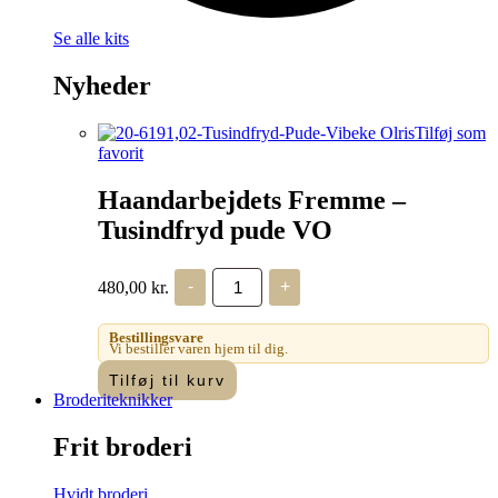
Se alle kits
Nyheder
Tilføj som
favorit
Haandarbejdets Fremme –
Tusindfryd pude VO
Haandarbejdets
480,00
kr.
-
+
Fremme
-
Tusindfryd
Bestillingsvare
pude
Vi bestiller varen hjem til dig.
VO
Tilføj til kurv
antal
Broderiteknikker
Frit broderi
Hvidt broderi