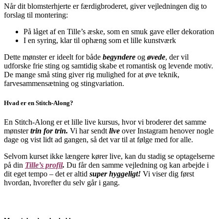
Når dit blomsterhjerte er færdigbroderet, giver vejledningen dig to
forslag til montering:
På låget af en Tille’s æske, som en smuk gave eller dekoration
I en syring, klar til ophæng som et lille kunstværk
Dette mønster er ideelt for både
begyndere
og
øvede
, der vil
udforske frie sting og samtidig skabe et romantisk og levende motiv.
De mange små sting giver rig mulighed for at øve teknik,
farvesammensætning og stingvariation.
Hvad er en Stitch-Along?
En Stitch-Along er et lille live kursus, hvor vi broderer det samme
mønster
trin for trin.
Vi har sendt
live
over Instagram henover nogle
dage og vist lidt ad gangen, så det var til at følge med for alle.
Selvom kurset ikke længere kører live, kan du stadig se optagelserne
på din
Tille’s profil
.
Du får den samme vejledning og kan arbejde i
dit eget tempo – det er altid
super hyggeligt!
Vi viser dig først
hvordan, hvorefter du selv går i gang.