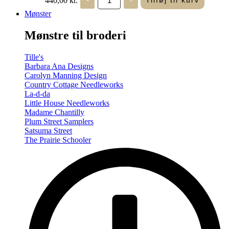
Tilføj til kurv
in
Seasons
Mønster
-
Summer/Autumn
Mønstre til broderi
(Volume
Two)
antal
Tille's
Barbara Ana Designs
Carolyn Manning Design
Country Cottage Needleworks
La-d-da
Little House Needleworks
Madame Chantilly
Plum Street Samplers
Satsuma Street
The Prairie Schooler