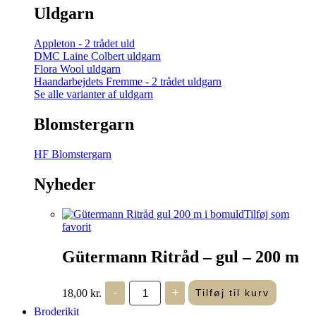
Uldgarn
Appleton - 2 trådet uld
DMC Laine Colbert uldgarn
Flora Wool uldgarn
Haandarbejdets Fremme - 2 trådet uldgarn
Se alle varianter af uldgarn
Blomstergarn
HF Blomstergarn
Nyheder
Tilføj som
favorit
Gütermann Ritråd – gul – 200 m
Gütermann
18,00
kr.
-
+
Tilføj til kurv
Ritråd
-
Broderikit