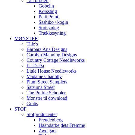
Talt broderi
Gobelin
Korssting
Petit Point
Sashiko / kogin
Sortsyning
Trækkesyning
MØNSTER
Tille’s
Barbara Ana Designs
Carolyn Manning Designs
Country Cottage Needleworks
La-D-Da
Little House Needleworks
Madame Chantilly
Plum Street Samplers
Satsuma Street
The Prairie Schooler
Mønster til download
Gratis
STOF
Stofproducenter
Freudenberg
Haandarbejdets Fremme
Zweigart