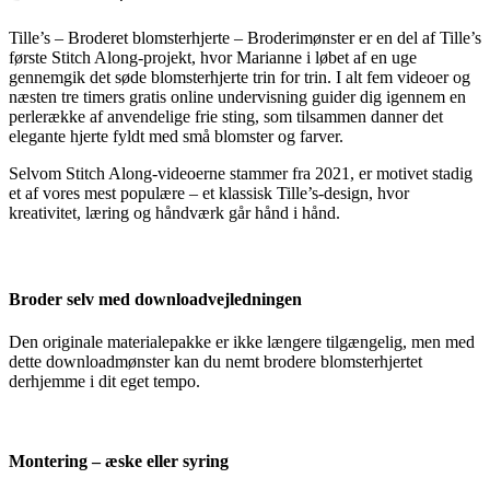
Tille’s – Broderet blomsterhjerte – Broderimønster er en del af Tille’s
første Stitch Along-projekt, hvor Marianne i løbet af en uge
gennemgik det søde blomsterhjerte trin for trin. I alt fem videoer og
næsten tre timers gratis online undervisning guider dig igennem en
perlerække af anvendelige frie sting, som tilsammen danner det
elegante hjerte fyldt med små blomster og farver.
Selvom Stitch Along-videoerne stammer fra 2021, er motivet stadig
et af vores mest populære – et klassisk Tille’s-design, hvor
kreativitet, læring og håndværk går hånd i hånd.
Broder selv med downloadvejledningen
Den originale materialepakke er ikke længere tilgængelig, men med
dette downloadmønster kan du nemt brodere blomsterhjertet
derhjemme i dit eget tempo.
Montering – æske eller syring