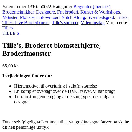
Varenummer
1310-m0022
Kategorier
Begynder (mønster)
,
Broderiteknikker
,
Designere
,
Frit broderi
,
Kurser & Workshops
,
Mønster
,
Mønster til download
,
Stitch Along
,
Sværhedsgrad
,
Tille's
,
Tille's Live Broderikurser
,
Tille's sommer
,
Valentinsdag
Varemærke:
Tille's
TILLE'S
Tille’s, Broderet blomsterhjerte,
Broderimønster
65,00
kr.
I vejledningen finder du:
Hjertemotivet til overføring i valgfri størrelse
En komplet oversigt over de DMC-farver, vi har brugt
Trin-for-trin gennemgang af de stingtyper, der indgår i
designet
Du er selvfølgelig velkommen til at vælge dine egne farver og skabe
dit helt personlige udtryk.