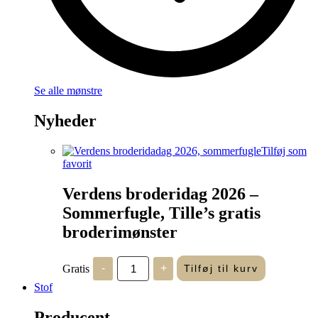
Se alle mønstre
Nyheder
Tilføj som
favorit
Verdens broderidag 2026 –
Sommerfugle, Tille’s gratis
broderimønster
Verdens
Gratis
-
+
Tilføj til kurv
broderidag
2026
Stof
-
Sommerfugle,
Producent
Tille's