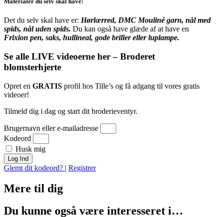
Materialer du selv skal have:
Det du selv skal have er:
Hørlærred, DMC Mouliné garn, nål med
spids, nål uden spids.
Du kan også have glæde af at have en
F
rixion pen, saks, hullineal, gode briller eller luplampe.
Se alle LIVE videoerne her – Broderet
blomsterhjerte
Opret en
GRATIS
profil hos Tille’s og få adgang til vores gratis
videoer!
Tilmeld dig i dag og start dit broderieventyr.
Brugernavn eller e-mailadresse
Kodeord
Husk mig
Log Ind
Glemt dit kodeord?
|
Registrer
Mere til
dig
Du kunne også være interesseret i…