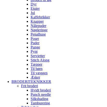
Dyr
Etuier
Jul
Kaffebrikker
Knapper
Nålepuder
Nøgleringe
Penalhuse
Poser
Puder
Punge
Pynt
Servietter
Stitch Along
Tæpper
Til børn
Til væggen
Æsker
BRODERITEKNIKKER
Frit broderi
Hvidt broderi
Punch needle
Silkshading
Tamburering