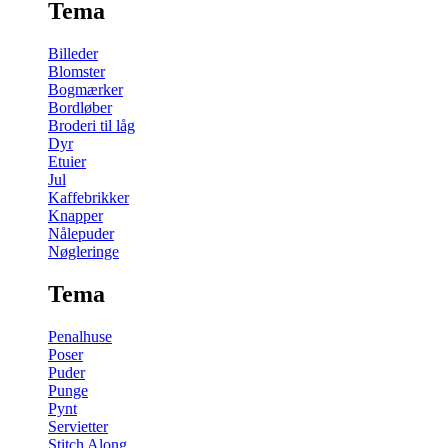
Tema
Billeder
Blomster
Bogmærker
Bordløber
Broderi til låg
Dyr
Etuier
Jul
Kaffebrikker
Knapper
Nålepuder
Nøgleringe
Tema
Penalhuse
Poser
Puder
Punge
Pynt
Servietter
Stitch Along