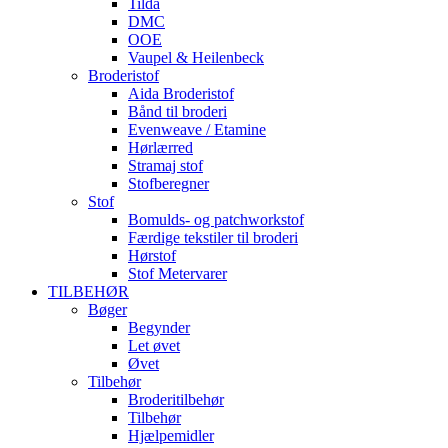
Tilda
DMC
OOE
Vaupel & Heilenbeck
Broderistof
Aida Broderistof
Bånd til broderi
Evenweave / Etamine
Hørlærred
Stramaj stof
Stofberegner
Stof
Bomulds- og patchworkstof
Færdige tekstiler til broderi
Hørstof
Stof Metervarer
TILBEHØR
Bøger
Begynder
Let øvet
Øvet
Tilbehør
Broderitilbehør
Tilbehør
Hjælpemidler