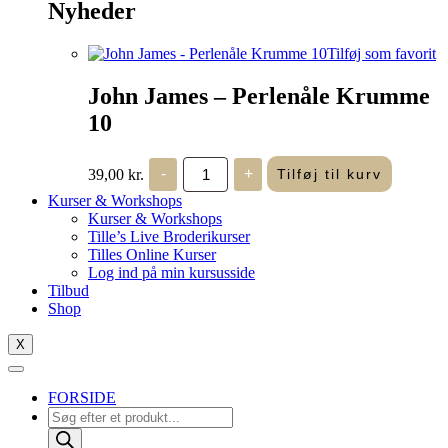
Nyheder
Tilføj som favorit
John James – Perlenåle Krumme
10
John
39,00
kr.
-
+
Tilføj til kurv
James
-
Kurser & Workshops
Perlenåle
Kurser & Workshops
Krumme
Tille’s Live Broderikurser
10
Tilles Online Kurser
antal
Log ind på min kursusside
Tilbud
Shop
X
FORSIDE
Products
search