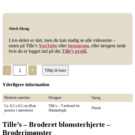
Stitch Along
Live-delen er slut, men du kan stadig se alle videoerne –
enten på Tille’s
YouTube
eller
Instagram
, eller længere nede
hvis du er logget ind på din
Tille’s profil.
Tille's,
-
+
Tilføj til kurv
Broderet
blomsterhjerte,
Broderimønster
Yderligere information
antal
Motivets størrelse
Designer
Sprog
Ca. 8,5 x 6,5 cm (Kan
Tille’s – Værksted for
Dansk
justeres i størrelsen)
Håndarbejde
Tille’s – Broderet blomsterhjerte –
Broderimønster