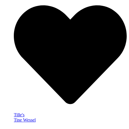
Tille's
Tine Wessel