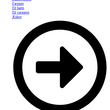
Tæpper
Til børn
Til væggen
Æsker