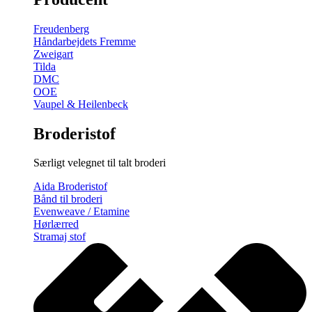
gratis
broderimønster
Freudenberg
antal
Håndarbejdets Fremme
Zweigart
Tilda
DMC
OOE
Vaupel & Heilenbeck
Broderistof
Særligt velegnet til talt broderi
Aida Broderistof
Bånd til broderi
Evenweave / Etamine
Hørlærred
Stramaj stof