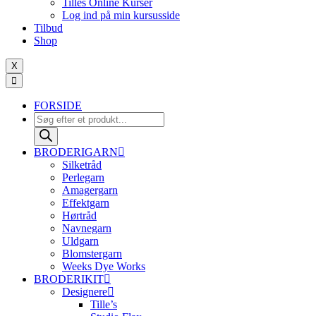
Tilles Online Kurser
antal
Log ind på min kursusside
Tilbud
Shop
X
FORSIDE
Products
search
BRODERIGARN
Silketråd
Perlegarn
Amagergarn
Effektgarn
Hørtråd
Navnegarn
Uldgarn
Blomstergarn
Weeks Dye Works
BRODERIKIT
Designere
Tille’s