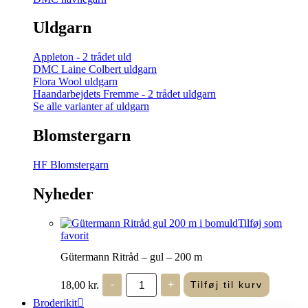
Uldgarn
Appleton - 2 trådet uld
DMC Laine Colbert uldgarn
Flora Wool uldgarn
Haandarbejdets Fremme - 2 trådet uldgarn
Se alle varianter af uldgarn
Blomstergarn
HF Blomstergarn
Nyheder
Tilføj som
favorit
Gütermann Ritråd – gul – 200 m
Gütermann
18,00
kr.
-
+
Tilføj til kurv
Ritråd
-
Broderikit