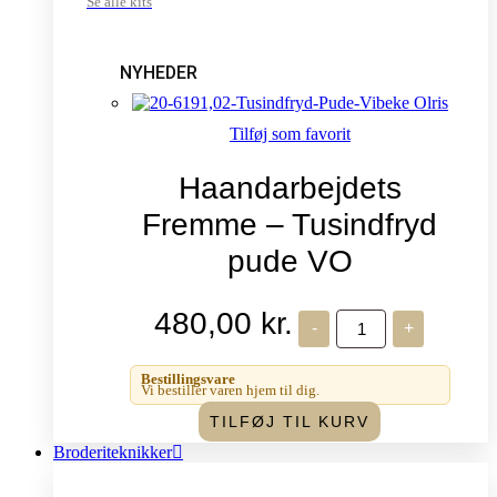
Se alle kits
NYHEDER
Tilføj som favorit
Haandarbejdets
Fremme – Tusindfryd
pude VO
480,00
kr.
Haandarbejdets
-
+
Fremme
-
Tusindfryd
Bestillingsvare
pude
Vi bestiller varen hjem til dig.
VO
TILFØJ TIL KURV
antal
Broderiteknikker