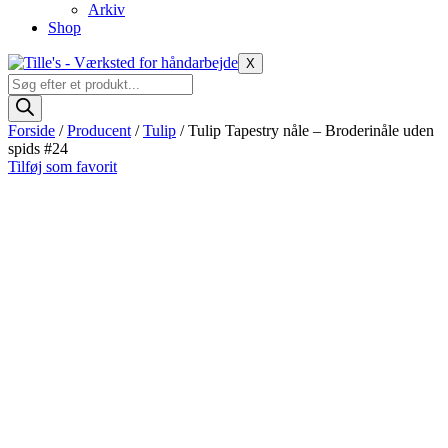
Arkiv
Shop
X
Products
search
Forside
/
Producent
/
Tulip
/ Tulip Tapestry nåle – Broderinåle uden
spids #24
Tilføj som favorit