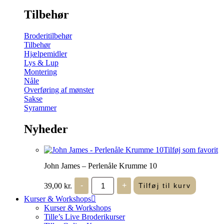
Tilbehør
Broderitilbehør
Tilbehør
Hjælpemidler
Lys & Lup
Montering
Nåle
Overføring af mønster
Sakse
Syrammer
Nyheder
Tilføj som favorit
John James – Perlenåle Krumme 10
John
39,00
kr.
-
+
Tilføj til kurv
James
-
Kurser & Workshops
Perlenåle
Kurser & Workshops
Krumme
Tille’s Live Broderikurser
10