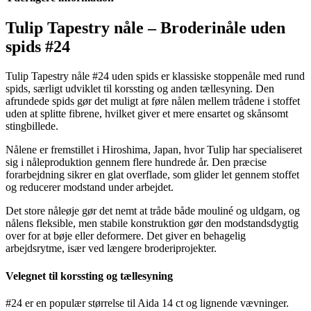
Broderinåle
uden
spids
Tulip Tapestry nåle – Broderinåle uden
#24
spids #24
antal
Tulip Tapestry nåle #24 uden spids er klassiske stoppenåle med rund
spids, særligt udviklet til korssting og anden tællesyning. Den
afrundede spids gør det muligt at føre nålen mellem trådene i stoffet
uden at splitte fibrene, hvilket giver et mere ensartet og skånsomt
stingbillede.
Nålene er fremstillet i Hiroshima, Japan, hvor Tulip har specialiseret
sig i nåleproduktion gennem flere hundrede år. Den præcise
forarbejdning sikrer en glat overflade, som glider let gennem stoffet
og reducerer modstand under arbejdet.
Det store nåleøje gør det nemt at tråde både mouliné og uldgarn, og
nålens fleksible, men stabile konstruktion gør den modstandsdygtig
over for at bøje eller deformere. Det giver en behagelig
arbejdsrytme, især ved længere broderiprojekter.
Velegnet til korssting og tællesyning
#24 er en populær størrelse til Aida 14 ct og lignende vævninger.