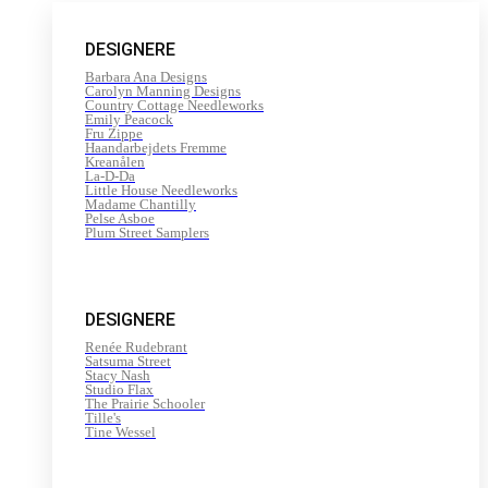
gul
-
200
DESIGNERE
m
antal
Barbara Ana Designs
Carolyn Manning Designs
Country Cottage Needleworks
Emily Peacock
Fru Zippe
Haandarbejdets Fremme
Kreanålen
La-D-Da
Little House Needleworks
Madame Chantilly
Pelse Asboe
Plum Street Samplers
DESIGNERE
Renée Rudebrant
Satsuma Street
Stacy Nash
Studio Flax
The Prairie Schooler
Tille's
Tine Wessel