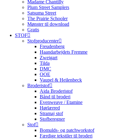
Madame Chantilly
Plum Street Samplers
Satsuma Street
The Prairie Schooler
Mønster til download
Gratis
STOF
Stofproducenter
Freudenberg
Haandarbejdets Fremme
Zweigart
Tilda
DMC
OOE
Vaupel & Heilenbeck
Broderistof
Aida Broderistof
Bånd til broderi
Evenweave / Etamine
Hørlærred
Stramaj stof
Stofberegner
Stof
Bomulds- og patchworkstof
Færdige tekstiler til broderi