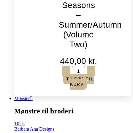
Seasons
–
Summer/Autumn
(Volume
Two)
440,00
kr.
Life
-
+
in
Seasons
TILFØJ TIL
-
KURV
Summer/Autumn
(Volume
Two)
Mønster
antal
Mønstre til broderi
Tille's
Barbara Ana Designs