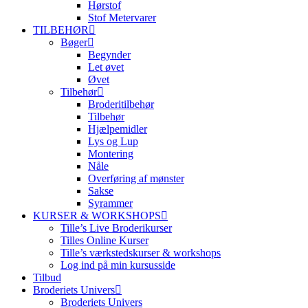
Hørstof
Stof Metervarer
TILBEHØR
Bøger
Begynder
Let øvet
Øvet
Tilbehør
Broderitilbehør
Tilbehør
Hjælpemidler
Lys og Lup
Montering
Nåle
Overføring af mønster
Sakse
Syrammer
KURSER & WORKSHOPS
Tille’s Live Broderikurser
Tilles Online Kurser
Tille’s værkstedskurser & workshops
Log ind på min kursusside
Tilbud
Broderiets Univers
Broderiets Univers