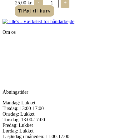
Mulighederne
25,00
kr.
-
+
James
kan
-
Tilføj til kurv
vælges
Broderinåle
på
5/10
varesiden
antal
Om os
Tille’s – Værksted
for håndarbejde
Vandmanden 12B
9200 Aalborg SV
Tlf.: +45
81987264
Mail:
info@tilles.dk
CVR: 42501328
Åbningstider
Mandag: Lukket
Tirsdag: 13:00-17:00
Onsdag: Lukket
Torsdag: 13:00-17:00
Fredag: Lukket
Lørdag: Lukket
1. søndag i måneden: 11:00-17:00