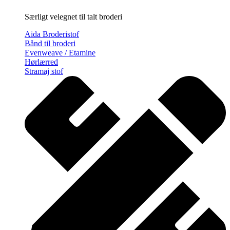
Særligt velegnet til talt broderi
Aida Broderistof
Bånd til broderi
Evenweave / Etamine
Hørlærred
Stramaj stof