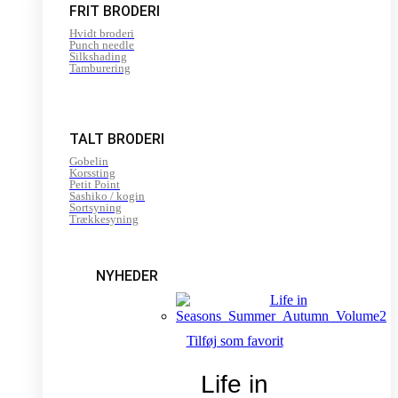
FRIT BRODERI
Hvidt broderi
Punch needle
Silkshading
Tamburering
TALT BRODERI
Gobelin
Korssting
Petit Point
Sashiko / kogin
Sortsyning
Trækkesyning
NYHEDER
Tilføj som favorit
Life in