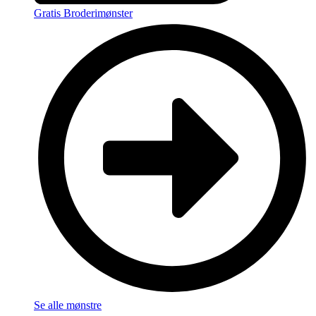
Gratis Broderimønster
Se alle mønstre