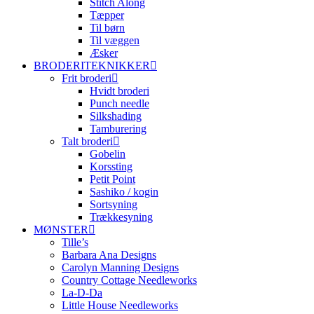
Stitch Along
Tæpper
Til børn
Til væggen
Æsker
BRODERITEKNIKKER
Frit broderi
Hvidt broderi
Punch needle
Silkshading
Tamburering
Talt broderi
Gobelin
Korssting
Petit Point
Sashiko / kogin
Sortsyning
Trækkesyning
MØNSTER
Tille’s
Barbara Ana Designs
Carolyn Manning Designs
Country Cottage Needleworks
La-D-Da
Little House Needleworks