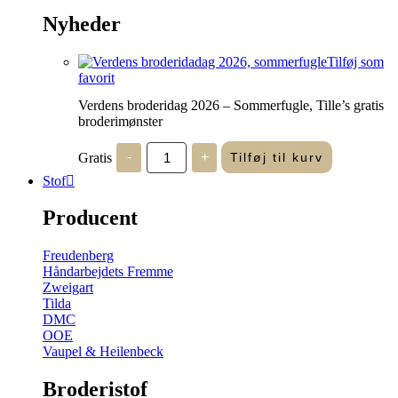
Nyheder
Tilføj som
favorit
Verdens broderidag 2026 – Sommerfugle, Tille’s gratis
broderimønster
Verdens
Gratis
-
+
Tilføj til kurv
broderidag
2026
Stof
-
Sommerfugle,
Producent
Tille's
gratis
broderimønster
Freudenberg
antal
Håndarbejdets Fremme
Zweigart
Tilda
DMC
OOE
Vaupel & Heilenbeck
Broderistof