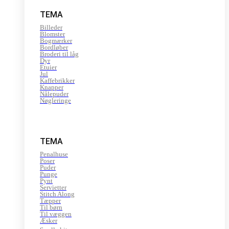
TEMA
Billeder
Blomster
Bogmærker
Bordløber
Broderi til låg
Dyr
Etuier
Jul
Kaffebrikker
Knapper
Nålepuder
Nøgleringe
TEMA
Penalhuse
Poser
Puder
Punge
Pynt
Servietter
Stitch Along
Tæpper
Til børn
Til væggen
Æsker