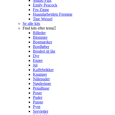
Studio Flax
Emily Peacock
Fru Zippe
Haandarbejdets Fremme
Tine Wessel
Se alle kits
Find kits efter tema
Billeder
Blomster
Bogmærker
Bordløber
Broderi til låg
Dyr
Etuier
Jul
Kaffebrikker
Knapper
Nålepuder
Nøgleringe
Penalhuse
Poser
Puder
Punge
Pynt
Servietter