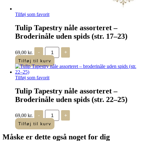
Tilføj som favorit
Tulip Tapestry nåle assorteret –
Broderinåle uden spids (str. 17–23)
Tulip
69,00
kr.
-
+
Tapestry
nåle
Tilføj til kurv
assorteret
–
Broderinåle
Tilføj som favorit
uden
spids
(str.
Tulip Tapestry nåle assorteret –
17–
Broderinåle uden spids (str. 22–25)
23)
antal
Tulip
69,00
kr.
-
+
Tapestry
nåle
Tilføj til kurv
assorteret
–
Måske er dette også
noget for dig
Broderinåle