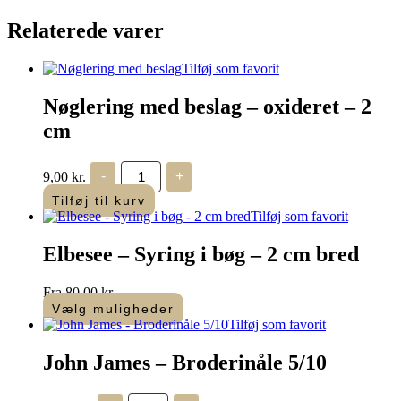
uden
spids
Relaterede varer
(str.
22–
25)
Tilføj som favorit
antal
Nøglering med beslag – oxideret – 2
cm
Nøglering
9,00
kr.
-
+
med
beslag
Tilføj til kurv
-
Tilføj som favorit
oxideret
-
Elbesee – Syring i bøg – 2 cm bred
2
cm
antal
Fra
80,00
kr.
Vælg muligheder
Dette
Tilføj som favorit
vare
har
John James – Broderinåle 5/10
flere
varianter.
John