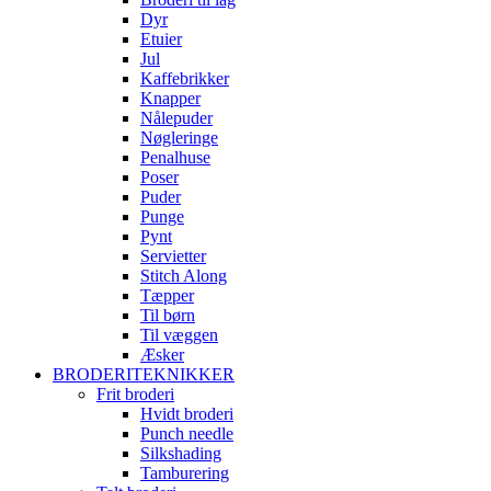
Dyr
Etuier
Jul
Kaffebrikker
Knapper
Nålepuder
Nøgleringe
Penalhuse
Poser
Puder
Punge
Pynt
Servietter
Stitch Along
Tæpper
Til børn
Til væggen
Æsker
BRODERITEKNIKKER
Frit broderi
Hvidt broderi
Punch needle
Silkshading
Tamburering