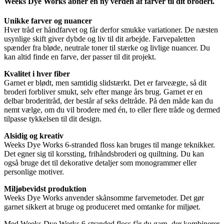
Weeks Dye Works åbner en ny verden af farver til dit broderi.
Unikke farver og nuancer
Hver tråd er håndfarvet og får derfor smukke variationer. De næsten
usynlige skift giver dybde og liv til dit arbejde. Farvepaletten
spænder fra bløde, neutrale toner til stærke og livlige nuancer. Du
kan altid finde en farve, der passer til dit projekt.
Kvalitet i hver fiber
Garnet er blødt, men samtidig slidstærkt. Det er farveægte, så dit
broderi forbliver smukt, selv efter mange års brug. Garnet er en
delbar broderitråd, der består af seks deltråde. På den måde kan du
nemt vælge, om du vil brodere med én, to eller flere tråde og dermed
tilpasse tykkelsen til dit design.
Alsidig og kreativ
Weeks Dye Works 6-stranded floss kan bruges til mange teknikker.
Det egner sig til korssting, frihåndsbroderi og quiltning. Du kan
også bruge det til dekorative detaljer som monogrammer eller
personlige motiver.
Miljøbevidst produktion
Weeks Dye Works anvender skånsomme farvemetoder. Det gør
garnet sikkert at bruge og produceret med omtanke for miljøet.
Med Weeks Dye Works 6-stranded floss får du garn, der kombinerer