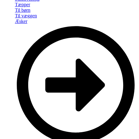
Tæpper
Til børn
Til væggen
Æsker