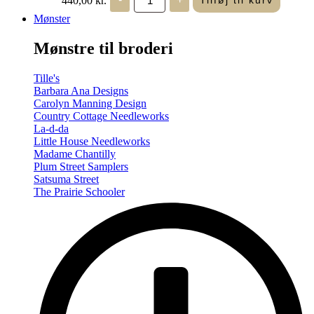
Tilføj til kurv
in
Seasons
Mønster
-
Summer/Autumn
Mønstre til broderi
(Volume
Two)
antal
Tille's
Barbara Ana Designs
Carolyn Manning Design
Country Cottage Needleworks
La-d-da
Little House Needleworks
Madame Chantilly
Plum Street Samplers
Satsuma Street
The Prairie Schooler