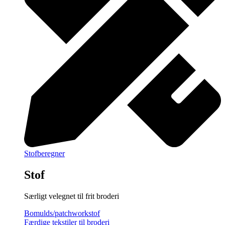
Stofberegner
Stof
Særligt velegnet til frit broderi
Bomulds/patchworkstof
Færdige tekstiler til broderi