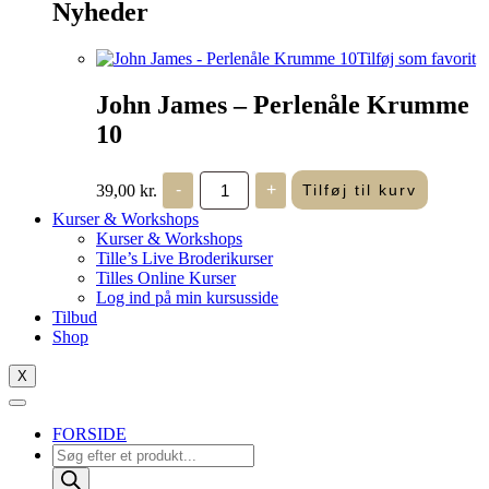
Nyheder
Tilføj som favorit
John James – Perlenåle Krumme
10
John
39,00
kr.
-
+
Tilføj til kurv
James
-
Kurser & Workshops
Perlenåle
Kurser & Workshops
Krumme
Tille’s Live Broderikurser
10
Tilles Online Kurser
antal
Log ind på min kursusside
Tilbud
Shop
X
FORSIDE
Products
search