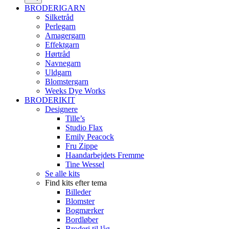
BRODERIGARN
Silketråd
Perlegarn
Amagergarn
Effektgarn
Hørtråd
Navnegarn
Uldgarn
Blomstergarn
Weeks Dye Works
BRODERIKIT
Designere
Tille’s
Studio Flax
Emily Peacock
Fru Zippe
Haandarbejdets Fremme
Tine Wessel
Se alle kits
Find kits efter tema
Billeder
Blomster
Bogmærker
Bordløber
Broderi til låg