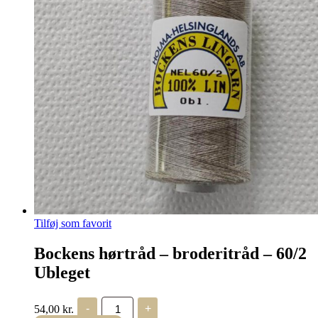
Tilføj som favorit
Bockens hørtråd – broderitråd – 60/2
Ubleget
Bockens
54,00
kr.
-
+
hørtråd