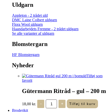
Uldgarn
Appleton - 2 trådet uld
DMC Laine Colbert uldgarn
Flora Wool uldgarn
Haandarbejdets Fremme - 2 trådet uldgarn
Se alle varianter af uldgarn
Blomstergarn
HF Blomstergarn
Nyheder
Tilføj som
favorit
Gütermann Ritråd – gul – 200 m
Gütermann
18,00
kr.
-
+
Tilføj til kurv
Ritråd
-
Broderikit