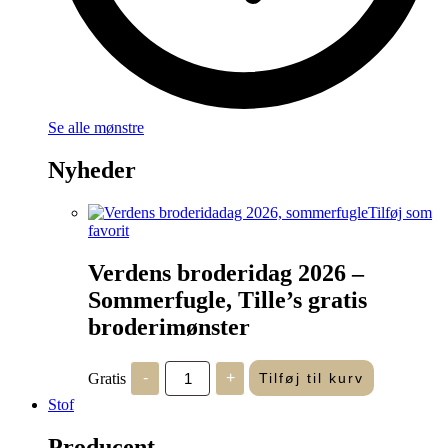
Se alle mønstre
Nyheder
Tilføj som
favorit
Verdens broderidag 2026 –
Sommerfugle, Tille’s gratis
broderimønster
Verdens
Gratis
-
+
Tilføj til kurv
broderidag
2026
Stof
-
Sommerfugle,
Producent
Tille's