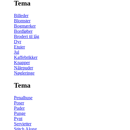
Tema
Billeder
Blomster
Bogmærker
Bordløber
Broderi til låg
Dyr
Etuier
Jul
Kaffebrikker
Knapper
Nålepuder
Nøgleringe
Tema
Penalhuse
Poser
Puder
Punge
Pynt
Servietter
Stitch Along