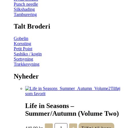
Punch needle
Silkshading
Tamburering
Talt Broderi
Gobelin
Korssting
Petit Point
Sashiko / kogin
Sortsyning
Trækkesyning
Nyheder
Tilføj
som favorit
Life in Seasons –
Summer/Autumn (Volume Two)
Life
440,00
kr.
-
+