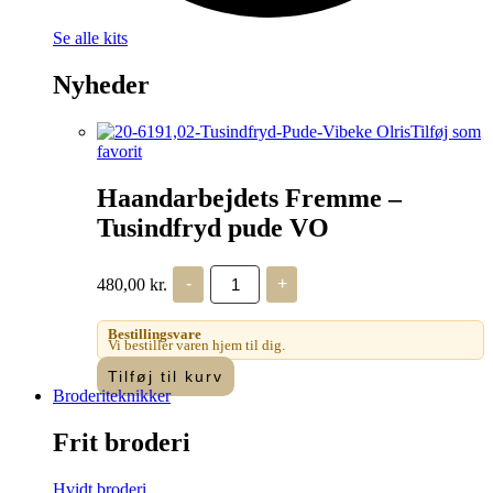
Se alle kits
Nyheder
Tilføj som
favorit
Haandarbejdets Fremme –
Tusindfryd pude VO
Haandarbejdets
480,00
kr.
-
+
Fremme
-
Tusindfryd
Bestillingsvare
pude
Vi bestiller varen hjem til dig.
VO
Tilføj til kurv
antal
Broderiteknikker
Frit broderi
Hvidt broderi