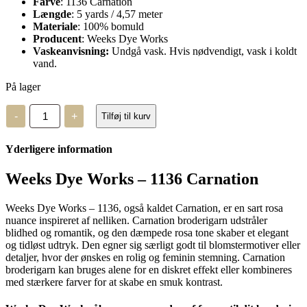
Farve
: 1136 Carnation
Længde
: 5 yards / 4,57 meter
Materiale
: 100% bomuld
Producent
: Weeks Dye Works
Vaskeanvisning:
Undgå vask. Hvis nødvendigt, vask i koldt
vand.
På lager
Weeks
-
+
Tilføj til kurv
Dye
Works
–
Yderligere information
1136
antal
Weeks Dye Works – 1136 Carnation
Weeks Dye Works – 1136, også kaldet Carnation, er en sart rosa
nuance inspireret af nelliken. Carnation broderigarn udstråler
blidhed og romantik, og den dæmpede rosa tone skaber et elegant
og tidløst udtryk. Den egner sig særligt godt til blomstermotiver eller
detaljer, hvor der ønskes en rolig og feminin stemning. Carnation
broderigarn kan bruges alene for en diskret effekt eller kombineres
med stærkere farver for at skabe en smuk kontrast.