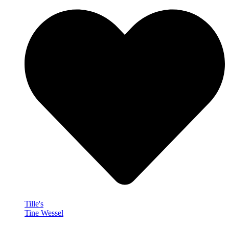
Tille's
Tine Wessel