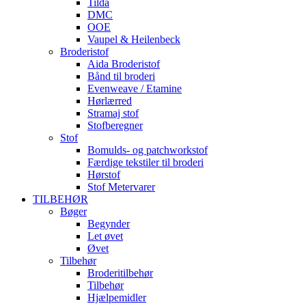
Tilda
DMC
OOE
Vaupel & Heilenbeck
Broderistof
Aida Broderistof
Bånd til broderi
Evenweave / Etamine
Hørlærred
Stramaj stof
Stofberegner
Stof
Bomulds- og patchworkstof
Færdige tekstiler til broderi
Hørstof
Stof Metervarer
TILBEHØR
Bøger
Begynder
Let øvet
Øvet
Tilbehør
Broderitilbehør
Tilbehør
Hjælpemidler