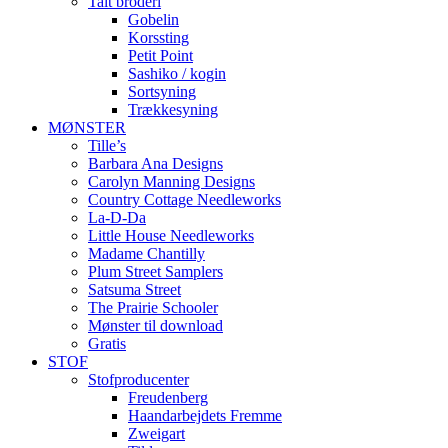
Talt broderi
Gobelin
Korssting
Petit Point
Sashiko / kogin
Sortsyning
Trækkesyning
MØNSTER
Tille’s
Barbara Ana Designs
Carolyn Manning Designs
Country Cottage Needleworks
La-D-Da
Little House Needleworks
Madame Chantilly
Plum Street Samplers
Satsuma Street
The Prairie Schooler
Mønster til download
Gratis
STOF
Stofproducenter
Freudenberg
Haandarbejdets Fremme
Zweigart