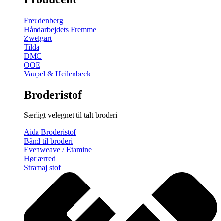
gratis
broderimønster
Freudenberg
antal
Håndarbejdets Fremme
Zweigart
Tilda
DMC
OOE
Vaupel & Heilenbeck
Broderistof
Særligt velegnet til talt broderi
Aida Broderistof
Bånd til broderi
Evenweave / Etamine
Hørlærred
Stramaj stof