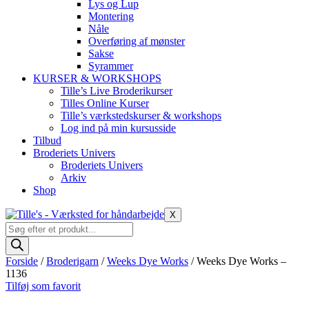
Lys og Lup
Montering
Nåle
Overføring af mønster
Sakse
Syrammer
KURSER & WORKSHOPS
Tille’s Live Broderikurser
Tilles Online Kurser
Tille’s værkstedskurser & workshops
Log ind på min kursusside
Tilbud
Broderiets Univers
Broderiets Univers
Arkiv
Shop
X
Products
search
Forside
/
Broderigarn
/
Weeks Dye Works
/ Weeks Dye Works –
1136
Tilføj som favorit