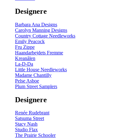
gul
-
Designere
200
m
antal
Barbara Ana Designs
Carolyn Manning Designs
Country Cottage Needleworks
Emily Peacock
Fru Zippe
Haandarbejdets Fremme
Kreanålen
La-D-Da
Little House Needleworks
Madame Chantilly
Pelse Asboe
Plum Street Samplers
Designere
Renée Rudebrant
Satsuma Street
Stacy Nash
Studio Flax
The Prairie Schooler