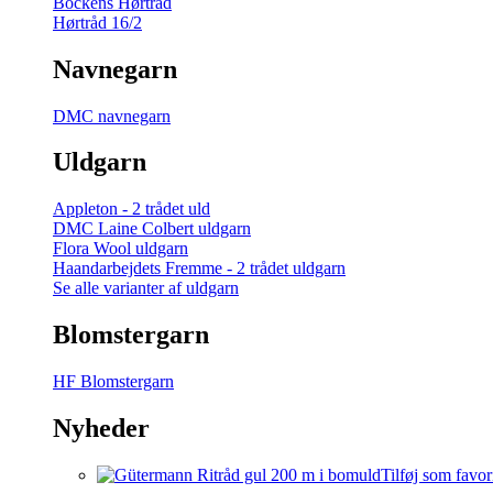
Bockens Hørtråd
Hørtråd 16/2
Navnegarn
DMC navnegarn
Uldgarn
Appleton - 2 trådet uld
DMC Laine Colbert uldgarn
Flora Wool uldgarn
Haandarbejdets Fremme - 2 trådet uldgarn
Se alle varianter af uldgarn
Blomstergarn
HF Blomstergarn
Nyheder
Tilføj som favor