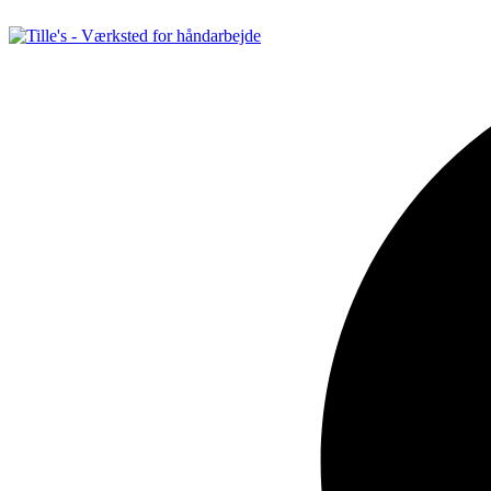
Videre
til
indhold