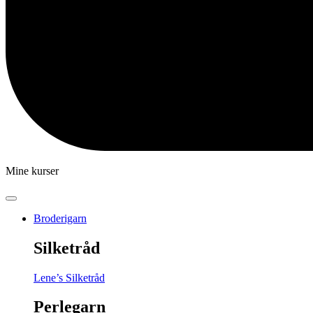
Mine kurser
Broderigarn
Silketråd
Lene’s Silketråd
Perlegarn