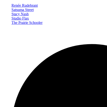
Renée Rudebrant
Satsuma Street
Stacy Nash
Studio Flax
The Prairie Schooler