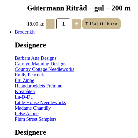
Gütermann Ritråd – gul – 200 m
Gütermann
18,00
kr.
-
+
Tilføj til kurv
Ritråd
-
Broderikit
gul
-
Designere
200
m
antal
Barbara Ana Designs
Carolyn Manning Designs
Country Cottage Needleworks
Emily Peacock
Fru Zippe
Haandarbejdets Fremme
Kreanålen
La-D-Da
Little House Needleworks
Madame Chantilly
Pelse Asboe
Plum Street Samplers
Designere