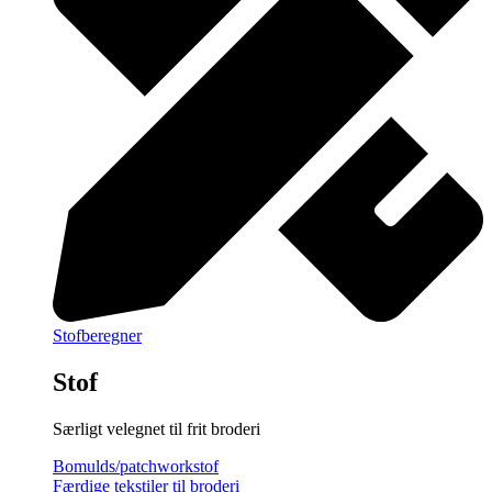
Stofberegner
Stof
Særligt velegnet til frit broderi
Bomulds/patchworkstof
Færdige tekstiler til broderi