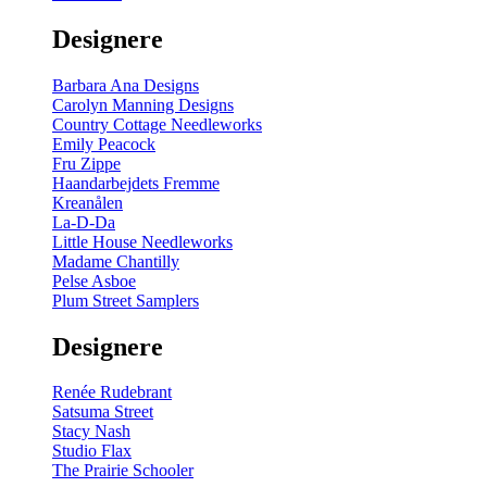
gul
-
Designere
200
m
antal
Barbara Ana Designs
Carolyn Manning Designs
Country Cottage Needleworks
Emily Peacock
Fru Zippe
Haandarbejdets Fremme
Kreanålen
La-D-Da
Little House Needleworks
Madame Chantilly
Pelse Asboe
Plum Street Samplers
Designere
Renée Rudebrant
Satsuma Street
Stacy Nash
Studio Flax
The Prairie Schooler