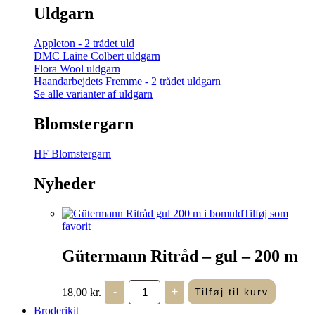
Uldgarn
Appleton - 2 trådet uld
DMC Laine Colbert uldgarn
Flora Wool uldgarn
Haandarbejdets Fremme - 2 trådet uldgarn
Se alle varianter af uldgarn
Blomstergarn
HF Blomstergarn
Nyheder
Tilføj som
favorit
Gütermann Ritråd – gul – 200 m
Gütermann
18,00
kr.
-
+
Tilføj til kurv
Ritråd
-
Broderikit