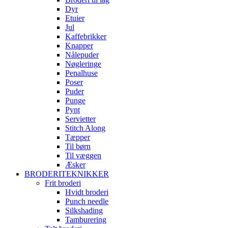
Dyr
Etuier
Jul
Kaffebrikker
Knapper
Nålepuder
Nøgleringe
Penalhuse
Poser
Puder
Punge
Pynt
Servietter
Stitch Along
Tæpper
Til børn
Til væggen
Æsker
BRODERITEKNIKKER
Frit broderi
Hvidt broderi
Punch needle
Silkshading
Tamburering