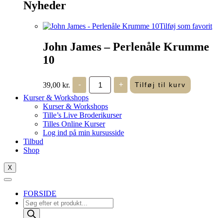
Nyheder
Tilføj som favorit
John James – Perlenåle Krumme
10
John
39,00
kr.
-
+
Tilføj til kurv
James
-
Kurser & Workshops
Perlenåle
Kurser & Workshops
Krumme
Tille’s Live Broderikurser
10
Tilles Online Kurser
antal
Log ind på min kursusside
Tilbud
Shop
X
FORSIDE
Products
search