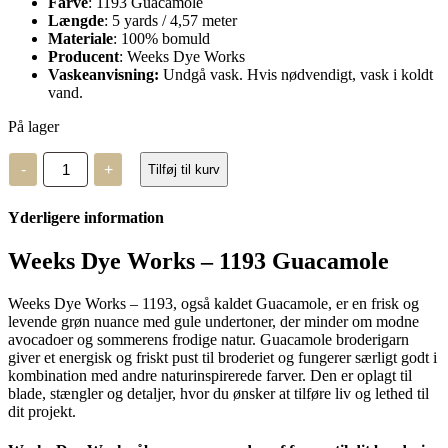
Farve
: 1193 Guacamole
Længde
: 5 yards / 4,57 meter
Materiale
: 100% bomuld
Producent
: Weeks Dye Works
Vaskeanvisning:
Undgå vask. Hvis nødvendigt, vask i koldt
vand.
På lager
Weeks
-
+
Tilføj til kurv
Dye
Works
-
Yderligere information
1193
Guacamole
antal
Weeks Dye Works – 1193 Guacamole
Weeks Dye Works – 1193, også kaldet Guacamole, er en frisk og
levende grøn nuance med gule undertoner, der minder om modne
avocadoer og sommerens frodige natur. Guacamole broderigarn
giver et energisk og friskt pust til broderiet og fungerer særligt godt i
kombination med andre naturinspirerede farver. Den er oplagt til
blade, stængler og detaljer, hvor du ønsker at tilføre liv og lethed til
dit projekt.