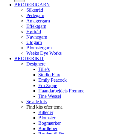
BRODERIGARN
Silketråd
Perlegarn
Amagergarn
Effektgarn
Hørtråd
Navnegarn
Uldgarn
Blomstergarn
Weeks Dye Works
BRODERIKIT
Designere
Tille’s
Studio Flax
Emily Peacock
Fru Zippe
Haandarbejdets Fremme
Tine Wessel
Se alle kits
Find kits efter tema
Billeder
Blomster
Bogmærker
Bordløber
Broderi til låg