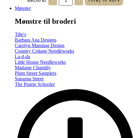
Tilføj til kurv
in
Seasons
Mønster
-
Summer/Autumn
Mønstre til broderi
(Volume
Two)
antal
Tille's
Barbara Ana Designs
Carolyn Manning Design
Country Cottage Needleworks
La-d-da
Little House Needleworks
Madame Chantilly
Plum Street Samplers
Satsuma Street
The Prairie Schooler