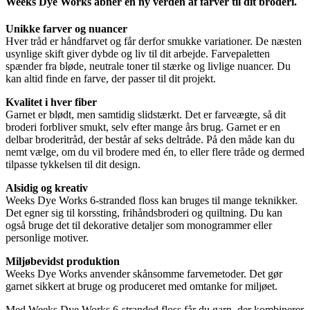
Weeks Dye Works åbner en ny verden af farver til dit broderi.
Unikke farver og nuancer
Hver tråd er håndfarvet og får derfor smukke variationer. De næsten
usynlige skift giver dybde og liv til dit arbejde. Farvepaletten
spænder fra bløde, neutrale toner til stærke og livlige nuancer. Du
kan altid finde en farve, der passer til dit projekt.
Kvalitet i hver fiber
Garnet er blødt, men samtidig slidstærkt. Det er farveægte, så dit
broderi forbliver smukt, selv efter mange års brug. Garnet er en
delbar broderitråd, der består af seks deltråde. På den måde kan du
nemt vælge, om du vil brodere med én, to eller flere tråde og dermed
tilpasse tykkelsen til dit design.
Alsidig og kreativ
Weeks Dye Works 6-stranded floss kan bruges til mange teknikker.
Det egner sig til korssting, frihåndsbroderi og quiltning. Du kan
også bruge det til dekorative detaljer som monogrammer eller
personlige motiver.
Miljøbevidst produktion
Weeks Dye Works anvender skånsomme farvemetoder. Det gør
garnet sikkert at bruge og produceret med omtanke for miljøet.
Med Weeks Dye Works 6-stranded floss får du garn, der kombinerer