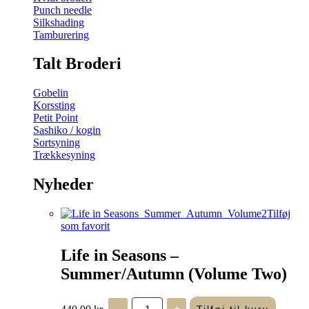
Punch needle
Silkshading
Tamburering
Talt Broderi
Gobelin
Korssting
Petit Point
Sashiko / kogin
Sortsyning
Trækkesyning
Nyheder
Tilføj
som favorit
Life in Seasons –
Summer/Autumn (Volume Two)
Life
440,00
kr.
-
+