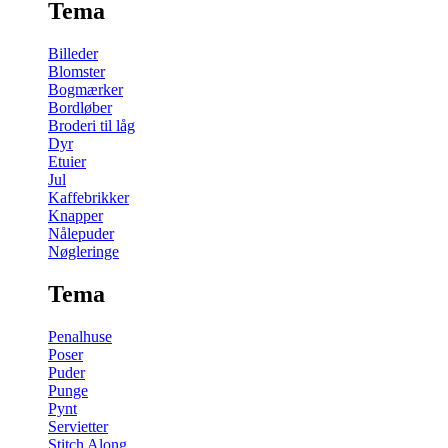
Tema
Billeder
Blomster
Bogmærker
Bordløber
Broderi til låg
Dyr
Etuier
Jul
Kaffebrikker
Knapper
Nålepuder
Nøgleringe
Tema
Penalhuse
Poser
Puder
Punge
Pynt
Servietter
Stitch Along