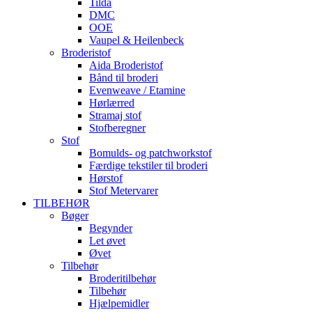
Tilda
DMC
OOE
Vaupel & Heilenbeck
Broderistof
Aida Broderistof
Bånd til broderi
Evenweave / Etamine
Hørlærred
Stramaj stof
Stofberegner
Stof
Bomulds- og patchworkstof
Færdige tekstiler til broderi
Hørstof
Stof Metervarer
TILBEHØR
Bøger
Begynder
Let øvet
Øvet
Tilbehør
Broderitilbehør
Tilbehør
Hjælpemidler