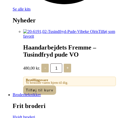
Se alle kits
Nyheder
Tilføj som
favorit
Haandarbejdets Fremme –
Tusindfryd pude VO
Haandarbejdets
480,00
kr.
-
+
Fremme
-
Tusindfryd
Bestillingsvare
pude
Vi bestiller varen hjem til dig.
VO
Tilføj til kurv
antal
Broderiteknikker
Frit broderi
Hvidt broderi