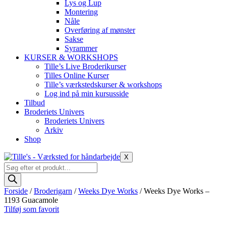
Lys og Lup
Montering
Nåle
Overføring af mønster
Sakse
Syrammer
KURSER & WORKSHOPS
Tille’s Live Broderikurser
Tilles Online Kurser
Tille’s værkstedskurser & workshops
Log ind på min kursusside
Tilbud
Broderiets Univers
Broderiets Univers
Arkiv
Shop
X
Products
search
Forside
/
Broderigarn
/
Weeks Dye Works
/ Weeks Dye Works –
1193 Guacamole
Tilføj som favorit