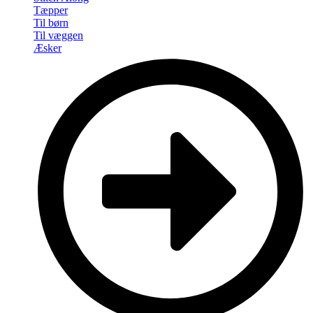
Tæpper
Til børn
Til væggen
Æsker