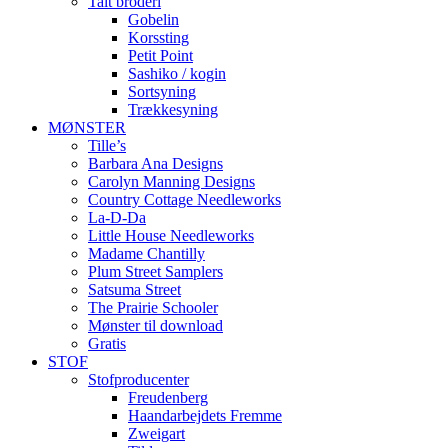
Talt broderi
Gobelin
Korssting
Petit Point
Sashiko / kogin
Sortsyning
Trækkesyning
MØNSTER
Tille’s
Barbara Ana Designs
Carolyn Manning Designs
Country Cottage Needleworks
La-D-Da
Little House Needleworks
Madame Chantilly
Plum Street Samplers
Satsuma Street
The Prairie Schooler
Mønster til download
Gratis
STOF
Stofproducenter
Freudenberg
Haandarbejdets Fremme
Zweigart