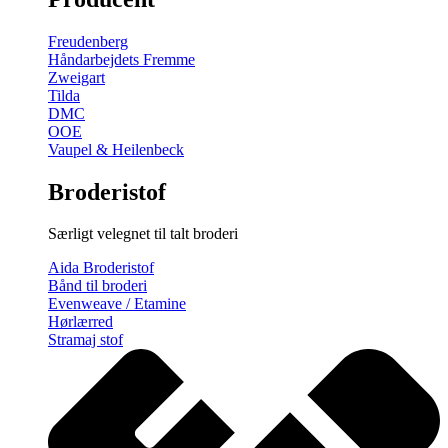
gratis
broderimønster
Freudenberg
antal
Håndarbejdets Fremme
Zweigart
Tilda
DMC
OOE
Vaupel & Heilenbeck
Broderistof
Særligt velegnet til talt broderi
Aida Broderistof
Bånd til broderi
Evenweave / Etamine
Hørlærred
Stramaj stof