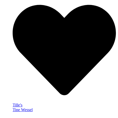
Tille's
Tine Wessel