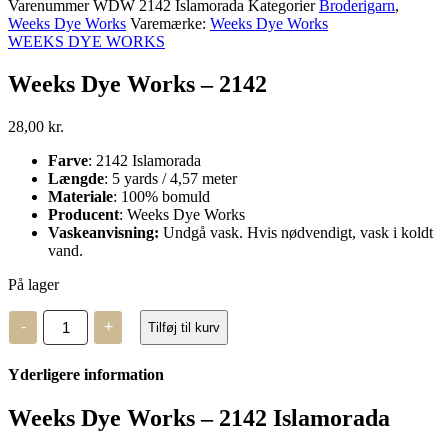
Varenummer
WDW 2142 Islamorada
Kategorier
Broderigarn
,
Weeks Dye Works
Varemærke:
Weeks Dye Works
WEEKS DYE WORKS
Weeks Dye Works – 2142
28,00
kr.
Farve
: 2142 Islamorada
Længde
: 5 yards / 4,57 meter
Materiale
: 100% bomuld
Producent
: Weeks Dye Works
Vaskeanvisning:
Undgå vask. Hvis nødvendigt, vask i koldt
vand.
På lager
Weeks
-
+
Tilføj til kurv
Dye
Works
–
Yderligere information
2142
antal
Weeks Dye Works – 2142 Islamorada