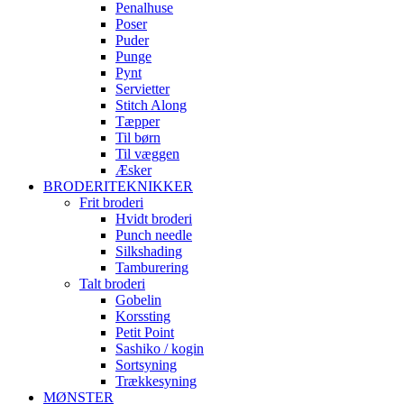
Penalhuse
Poser
Puder
Punge
Pynt
Servietter
Stitch Along
Tæpper
Til børn
Til væggen
Æsker
BRODERITEKNIKKER
Frit broderi
Hvidt broderi
Punch needle
Silkshading
Tamburering
Talt broderi
Gobelin
Korssting
Petit Point
Sashiko / kogin
Sortsyning
Trækkesyning
MØNSTER