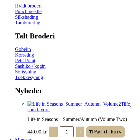
Hvidt broderi
Punch needle
Silkshading
Tamburering
Talt Broderi
Gobelin
Korssting
Petit Point
Sashiko / kogin
Sortsyning
Trækkesyning
Nyheder
Tilføj
som favorit
Life in Seasons – Summer/Autumn (Volume Two)
Life
440,00
kr.
-
+
Tilføj til kurv
in
Seasons
Mønster