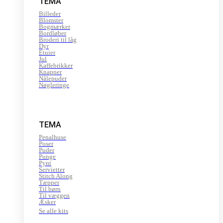
TEMA
Billeder
Blomster
Bogmærker
Bordløber
Broderi til låg
Dyr
Etuier
Jul
Kaffebrikker
Knapper
Nålepuder
Nøgleringe
TEMA
Penalhuse
Poser
Puder
Punge
Pynt
Servietter
Stitch Along
Tæpper
Til børn
Til væggen
Æsker
Se alle kits