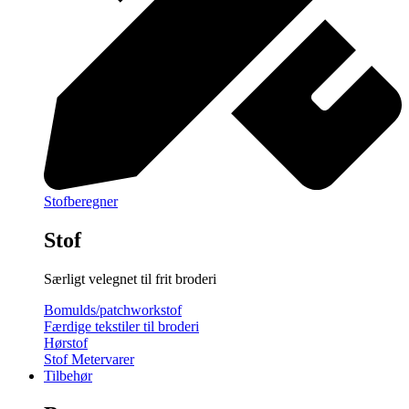
Stofberegner
Stof
Særligt velegnet til frit broderi
Bomulds/patchworkstof
Færdige tekstiler til broderi
Hørstof
Stof Metervarer
Tilbehør