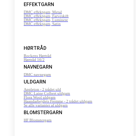
EFFEKTGARN
DMC effektgarn, Metal
DMC effektgarn, Farveskift
DMC effektgarn, Luminere
DMC effektgarn, Satin
HØRTRÅD
Bockens Hørtråd
Hørtråd 16/2
NAVNEGARN
DMC navnegarn
ULDGARN
Appleton - 2 trådet uld
DMC Laine Colbert uldgarn
Flora Wool uldgarn
Haandarbejdets Fremme - 2 trådet uldgarn
Se alle varianter af uldgarn
BLOMSTERGARN
HF Blomstergarn