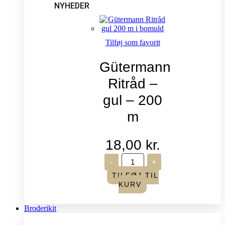
NYHEDER
Tilføj som favorit
Gütermann
Ritråd –
gul – 200
m
18,00
kr.
Gütermann
-
+
Ritråd
-
TILFØJ TIL
gul
KURV
-
200
m
Broderikit
antal