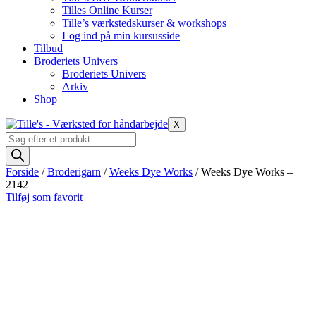
Tilles Online Kurser
Tille’s værkstedskurser & workshops
Log ind på min kursusside
Tilbud
Broderiets Univers
Broderiets Univers
Arkiv
Shop
X
Products
search
Forside
/
Broderigarn
/
Weeks Dye Works
/ Weeks Dye Works –
2142
Tilføj som favorit