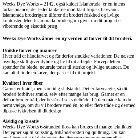
Weeks Dye Works – 2142, også kaldet Islamorada, er en intens
turkis nuance, der leder tankerne mod klart tropisk havvand.
Islamorada broderigarn tilfører dit broderi friskhed og livlige
kontraster. Med Islamorada broderigarn giver du dit projekt et
vibrerende og eksotisk præg.
Weeks Dye Works åbner en ny verden af farver til dit broderi.
Unikke farver og nuancer
Hver tråd er håndfarvet og får derfor smukke variationer. De næsten
usynlige skift giver dybde og liv til dit arbejde. Farvepaletten
spænder fra bløde, neutrale toner til stærke og livlige nuancer. Du
kan altid finde en farve, der passer til dit projekt.
Kvalitet i hver fiber
Garnet er blødt, men samtidig slidstærkt. Det er farveægte, så dit
broderi forbliver smukt, selv efter mange års brug. Garnet er en
delbar broderitråd, der består af seks deltråde. På den måde kan du
nemt vælge, om du vil brodere med én, to eller flere tråde og dermed
tilpasse tykkelsen til dit design.
Alsidig og kreativ
Weeks Dye Works 6-stranded floss kan bruges til mange teknikker.
Det egner sig til korssting, frihåndsbroderi og quiltning. Du kan
også bruge det til dekorative detaljer som monogrammer eller