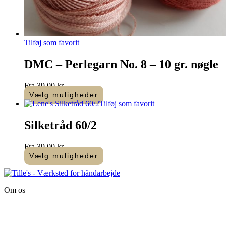
Tilføj som favorit
DMC – Perlegarn No. 8 – 10 gr. nøgle
Fra
39,00
kr.
Vælg muligheder
Dette
Tilføj som favorit
vare
har
Silketråd 60/2
flere
varianter.
Fra
39,00
kr.
Mulighederne
Vælg muligheder
kan
Dette
vælges
vare
på
har
varesiden
Om os
flere
varianter.
Tille’s – Værksted
Mulighederne
for håndarbejde
kan