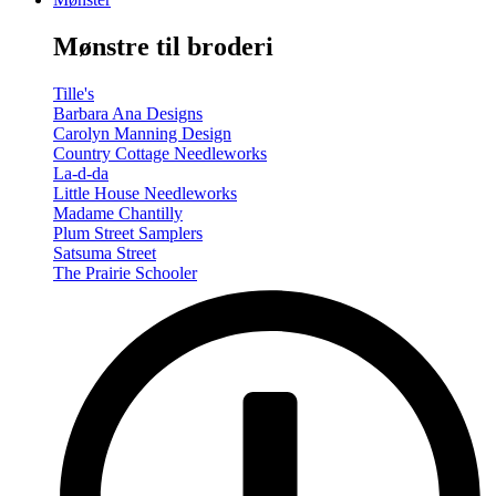
-
Summer/Autumn
Mønstre til broderi
(Volume
Two)
antal
Tille's
Barbara Ana Designs
Carolyn Manning Design
Country Cottage Needleworks
La-d-da
Little House Needleworks
Madame Chantilly
Plum Street Samplers
Satsuma Street
The Prairie Schooler