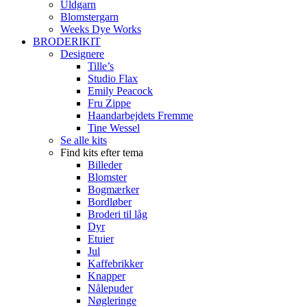
Uldgarn
Blomstergarn
Weeks Dye Works
BRODERIKIT
Designere
Tille’s
Studio Flax
Emily Peacock
Fru Zippe
Haandarbejdets Fremme
Tine Wessel
Se alle kits
Find kits efter tema
Billeder
Blomster
Bogmærker
Bordløber
Broderi til låg
Dyr
Etuier
Jul
Kaffebrikker
Knapper
Nålepuder
Nøgleringe