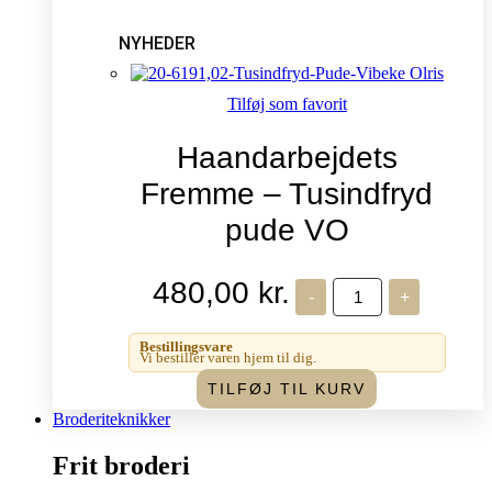
NYHEDER
Tilføj som favorit
Haandarbejdets
Fremme – Tusindfryd
pude VO
480,00
kr.
Haandarbejdets
-
+
Fremme
-
Tusindfryd
Bestillingsvare
pude
Vi bestiller varen hjem til dig.
VO
TILFØJ TIL KURV
antal
Broderiteknikker
Frit broderi