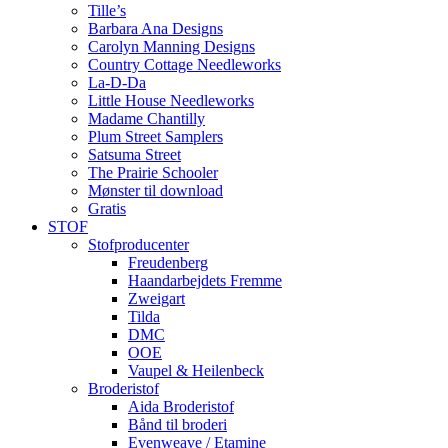
Tille’s
Barbara Ana Designs
Carolyn Manning Designs
Country Cottage Needleworks
La-D-Da
Little House Needleworks
Madame Chantilly
Plum Street Samplers
Satsuma Street
The Prairie Schooler
Mønster til download
Gratis
STOF
Stofproducenter
Freudenberg
Haandarbejdets Fremme
Zweigart
Tilda
DMC
OOE
Vaupel & Heilenbeck
Broderistof
Aida Broderistof
Bånd til broderi
Evenweave / Etamine