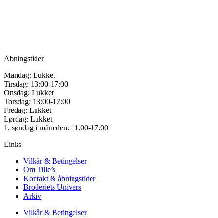
vælges
Vandmanden 12B
på
9200 Aalborg SV
varesiden
Tlf.: +45
81987264
Mail:
info@tilles.dk
CVR: 42501328
Åbningstider
Mandag: Lukket
Tirsdag: 13:00-17:00
Onsdag: Lukket
Torsdag: 13:00-17:00
Fredag: Lukket
Lørdag: Lukket
1. søndag i måneden: 11:00-17:00
Links
Vilkår & Betingelser
Om Tille’s
Kontakt & åbningstider
Broderiets Univers
Arkiv
Vilkår & Betingelser