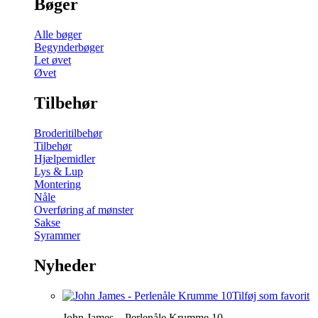
Bøger
Alle bøger
Begynderbøger
Let øvet
Øvet
Tilbehør
Broderitilbehør
Tilbehør
Hjælpemidler
Lys & Lup
Montering
Nåle
Overføring af mønster
Sakse
Syrammer
Nyheder
Tilføj som favorit
John James – Perlenåle Krumme 10