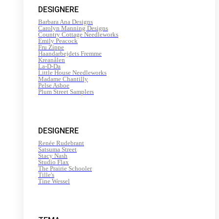
DESIGNERE
Barbara Ana Designs
Carolyn Manning Designs
Country Cottage Needleworks
Emily Peacock
Fru Zippe
Haandarbejdets Fremme
Kreanålen
La-D-Da
Little House Needleworks
Madame Chantilly
Pelse Asboe
Plum Street Samplers
DESIGNERE
Renée Rudebrant
Satsuma Street
Stacy Nash
Studio Flax
The Prairie Schooler
Tille's
Tine Wessel