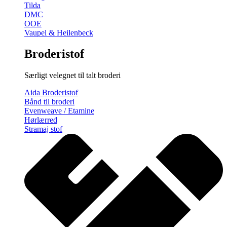
Tilda
DMC
OOE
Vaupel & Heilenbeck
Broderistof
Særligt velegnet til talt broderi
Aida Broderistof
Bånd til broderi
Evenweave / Etamine
Hørlærred
Stramaj stof