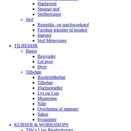
Hørlærred
Stramaj stof
Stofberegner
Stof
Bomulds- og patchworkstof
Færdige tekstiler til broderi
Hørstof
Stof Metervarer
TILBEHØR
Bøger
Begynder
Let øvet
Øvet
Tilbehør
Broderitilbehør
Tilbehør
Hjælpemidler
Lys og Lup
Montering
Nåle
Overføring af mønster
Sakse
Syrammer
KURSER & WORKSHOPS
Tille’s Live Broderikurser