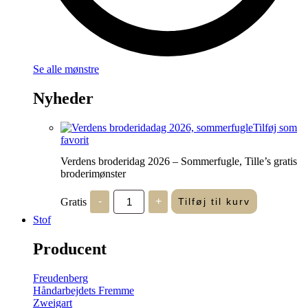
Se alle mønstre
Nyheder
Tilføj som
favorit
Verdens broderidag 2026 – Sommerfugle, Tille’s gratis
broderimønster
Verdens
Gratis
-
+
Tilføj til kurv
broderidag
2026
Stof
-
Sommerfugle,
Producent
Tille's
gratis
broderimønster
Freudenberg
antal
Håndarbejdets Fremme
Zweigart