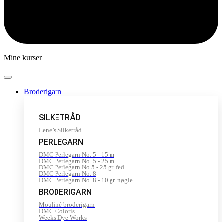
Mine kurser
Broderigarn
SILKETRÅD
Lene’s Silketråd
PERLEGARN
DMC Perlegarn No. 5 - 15 m
DMC Perlegarn No. 5 - 25 m
DMC Perlegarn No.5 - 25 gr. fed
DMC Perlegarn No. 8
DMC Perlegarn No. 8 - 10 gr. nøgle
BRODERIGARN
Mouliné broderigarn
DMC Coloris
Weeks Dye Works