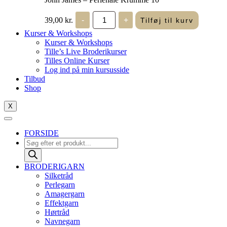
John
39,00
kr.
-
+
Tilføj til kurv
James
-
Kurser & Workshops
Perlenåle
Kurser & Workshops
Krumme
Tille’s Live Broderikurser
10
Tilles Online Kurser
antal
Log ind på min kursusside
Tilbud
Shop
X
FORSIDE
Products
search
BRODERIGARN
Silketråd
Perlegarn
Amagergarn
Effektgarn
Hørtråd
Navnegarn