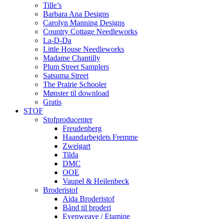
Tille’s
Barbara Ana Designs
Carolyn Manning Designs
Country Cottage Needleworks
La-D-Da
Little House Needleworks
Madame Chantilly
Plum Street Samplers
Satsuma Street
The Prairie Schooler
Mønster til download
Gratis
STOF
Stofproducenter
Freudenberg
Haandarbejdets Fremme
Zweigart
Tilda
DMC
OOE
Vaupel & Heilenbeck
Broderistof
Aida Broderistof
Bånd til broderi
Evenweave / Etamine