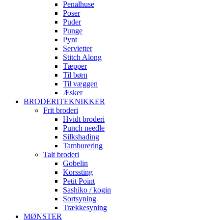
Penalhuse
Poser
Puder
Punge
Pynt
Servietter
Stitch Along
Tæpper
Til børn
Til væggen
Æsker
BRODERITEKNIKKER
Frit broderi
Hvidt broderi
Punch needle
Silkshading
Tamburering
Talt broderi
Gobelin
Korssting
Petit Point
Sashiko / kogin
Sortsyning
Trækkesyning
MØNSTER