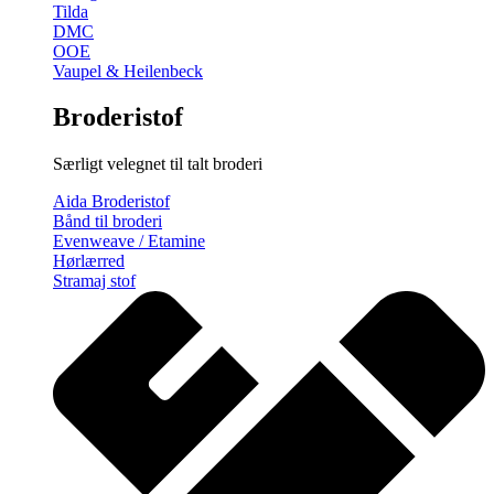
Tilda
DMC
OOE
Vaupel & Heilenbeck
Broderistof
Særligt velegnet til talt broderi
Aida Broderistof
Bånd til broderi
Evenweave / Etamine
Hørlærred
Stramaj stof