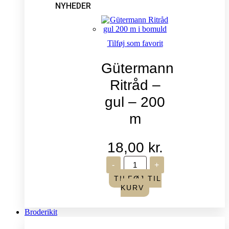
NYHEDER
Tilføj som favorit
Gütermann
Ritråd –
gul – 200
m
18,00
kr.
Gütermann
-
+
Ritråd
-
TILFØJ TIL
gul
KURV
-
200
m
Broderikit
antal