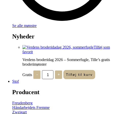
Se alle mønstre
Nyheder
Tilføj som
favorit
Verdens broderidag 2026 – Sommerfugle, Tille’s gratis
broderimønster
Verdens
Gratis
-
+
Tilføj til kurv
broderidag
2026
Stof
-
Sommerfugle,
Producent
Tille's
gratis
broderimønster
Freudenberg
antal
Håndarbejdets Fremme
Zweigart