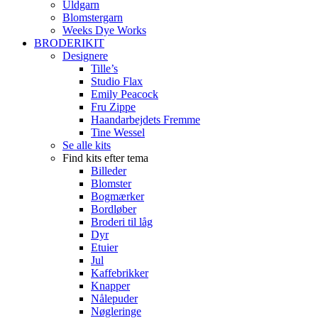
Uldgarn
Blomstergarn
Weeks Dye Works
BRODERIKIT
Designere
Tille’s
Studio Flax
Emily Peacock
Fru Zippe
Haandarbejdets Fremme
Tine Wessel
Se alle kits
Find kits efter tema
Billeder
Blomster
Bogmærker
Bordløber
Broderi til låg
Dyr
Etuier
Jul
Kaffebrikker
Knapper
Nålepuder
Nøgleringe