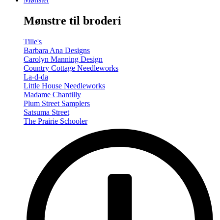
-
Summer/Autumn
Mønstre til broderi
(Volume
Two)
antal
Tille's
Barbara Ana Designs
Carolyn Manning Design
Country Cottage Needleworks
La-d-da
Little House Needleworks
Madame Chantilly
Plum Street Samplers
Satsuma Street
The Prairie Schooler