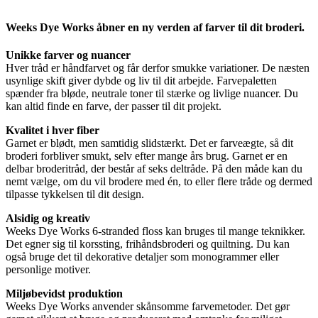
Weeks Dye Works åbner en ny verden af farver til dit broderi.
Unikke farver og nuancer
Hver tråd er håndfarvet og får derfor smukke variationer. De næsten
usynlige skift giver dybde og liv til dit arbejde. Farvepaletten
spænder fra bløde, neutrale toner til stærke og livlige nuancer. Du
kan altid finde en farve, der passer til dit projekt.
Kvalitet i hver fiber
Garnet er blødt, men samtidig slidstærkt. Det er farveægte, så dit
broderi forbliver smukt, selv efter mange års brug. Garnet er en
delbar broderitråd, der består af seks deltråde. På den måde kan du
nemt vælge, om du vil brodere med én, to eller flere tråde og dermed
tilpasse tykkelsen til dit design.
Alsidig og kreativ
Weeks Dye Works 6-stranded floss kan bruges til mange teknikker.
Det egner sig til korssting, frihåndsbroderi og quiltning. Du kan
også bruge det til dekorative detaljer som monogrammer eller
personlige motiver.
Miljøbevidst produktion
Weeks Dye Works anvender skånsomme farvemetoder. Det gør