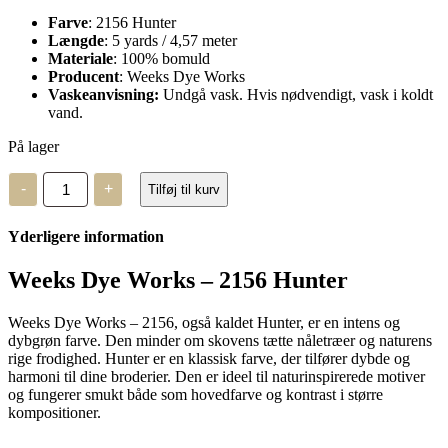
Farve
: 2156 Hunter
Længde
: 5 yards / 4,57 meter
Materiale
: 100% bomuld
Producent
: Weeks Dye Works
Vaskeanvisning:
Undgå vask. Hvis nødvendigt, vask i koldt
vand.
På lager
Weeks
-
+
Tilføj til kurv
Dye
Works
-
Yderligere information
2156
-
Hunter
Weeks Dye Works – 2156 Hunter
antal
Weeks Dye Works – 2156, også kaldet Hunter, er en intens og
dybgrøn farve. Den minder om skovens tætte nåletræer og naturens
rige frodighed. Hunter er en klassisk farve, der tilfører dybde og
harmoni til dine broderier. Den er ideel til naturinspirerede motiver
og fungerer smukt både som hovedfarve og kontrast i større
kompositioner.