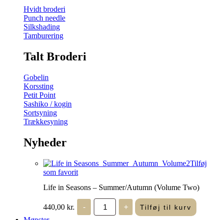
Hvidt broderi
Punch needle
Silkshading
Tamburering
Talt Broderi
Gobelin
Korssting
Petit Point
Sashiko / kogin
Sortsyning
Trækkesyning
Nyheder
Tilføj
som favorit
Life in Seasons – Summer/Autumn (Volume Two)
Life
440,00
kr.
-
+
Tilføj til kurv
in
Seasons
Mønster