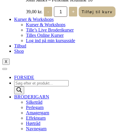
John
39,00
kr.
-
+
Tilføj til kurv
James
-
Kurser & Workshops
Perlenåle
Kurser & Workshops
Krumme
Tille’s Live Broderikurser
10
Tilles Online Kurser
antal
Log ind på min kursusside
Tilbud
Shop
X
FORSIDE
Products
search
BRODERIGARN
Silketråd
Perlegarn
Amagergarn
Effektgarn
Hørtråd
Navnegarn