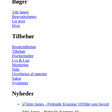
Bøger
Alle bøger
Begynderbøger
Let øvet
Øvet
Tilbehør
Broderitilbehør
Tilbehør
Hjælpemidler
Lys & Lup
Montering
Nåle
Overføring af mønster
Sakse
Syrammer
Nyheder
Tilføj som favorit
John James – Perlenåle Krumme 10