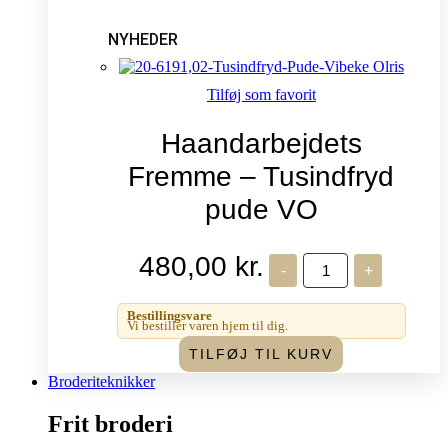
NYHEDER
Tilføj som favorit
Haandarbejdets
Fremme – Tusindfryd
pude VO
480,00
kr.
Haandarbejdets
-
+
Fremme
-
Tusindfryd
Bestillingsvare
pude
Vi bestiller varen hjem til dig.
VO
TILFØJ TIL KURV
antal
Broderiteknikker
Frit broderi