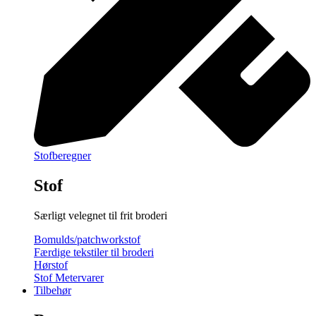
Stofberegner
Stof
Særligt velegnet til frit broderi
Bomulds/patchworkstof
Færdige tekstiler til broderi
Hørstof
Stof Metervarer
Tilbehør