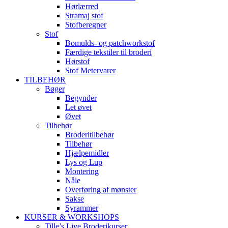
Hørlærred
Stramaj stof
Stofberegner
Stof
Bomulds- og patchworkstof
Færdige tekstiler til broderi
Hørstof
Stof Metervarer
TILBEHØR
Bøger
Begynder
Let øvet
Øvet
Tilbehør
Broderitilbehør
Tilbehør
Hjælpemidler
Lys og Lup
Montering
Nåle
Overføring af mønster
Sakse
Syrammer
KURSER & WORKSHOPS
Tille’s Live Broderikurser