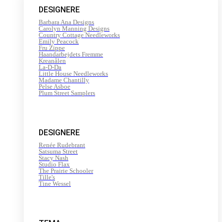
DESIGNERE
Barbara Ana Designs
Carolyn Manning Designs
Country Cottage Needleworks
Emily Peacock
Fru Zippe
Haandarbejdets Fremme
Kreanålen
La-D-Da
Little House Needleworks
Madame Chantilly
Pelse Asboe
Plum Street Samplers
DESIGNERE
Renée Rudebrant
Satsuma Street
Stacy Nash
Studio Flax
The Prairie Schooler
Tille's
Tine Wessel