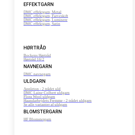
EFFEKTGARN
DMC effektgarn, Metal
DMC effektgarn, Farveskift
DMC effektgarn, Luminere
DMC effektgarn, Satin
HØRTRÅD
Bockens Hørtråd
Hørtråd 16/2
NAVNEGARN
DMC navnegarn
ULDGARN
Appleton - 2 trådet uld
DMC Laine Colbert uldgarn
Flora Wool uldgarn
Haandarbejdets Fremme - 2 trådet uldgarn
Se alle varianter af uldgarn
BLOMSTERGARN
HF Blomstergarn