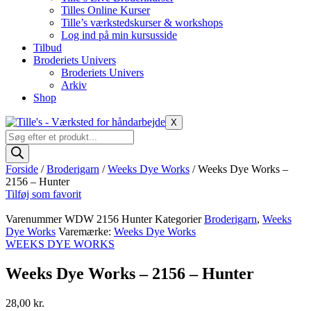
Tilles Online Kurser
Tille’s værkstedskurser & workshops
Log ind på min kursusside
Tilbud
Broderiets Univers
Broderiets Univers
Arkiv
Shop
X
Products
search
Forside
/
Broderigarn
/
Weeks Dye Works
/ Weeks Dye Works –
2156 – Hunter
Tilføj som favorit
Varenummer
WDW 2156 Hunter
Kategorier
Broderigarn
,
Weeks
Dye Works
Varemærke:
Weeks Dye Works
WEEKS DYE WORKS
Weeks Dye Works – 2156 – Hunter
28,00
kr.