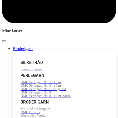
Mine kurser
Broderigarn
SILKETRÅD
Lene’s Silketråd
PERLEGARN
DMC Perlegarn No. 5 - 15 m
DMC Perlegarn No. 5 - 25 m
DMC Perlegarn No.5 - 25 gr. fed
DMC Perlegarn No. 8
DMC Perlegarn No. 8 - 10 gr. nøgle
BRODERIGARN
Mouliné broderigarn
DMC Coloris
Weeks Dye Works