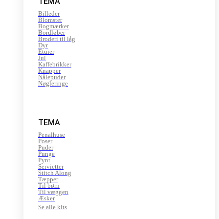
TEMA
Billeder
Blomster
Bogmærker
Bordløber
Broderi til låg
Dyr
Etuier
Jul
Kaffebrikker
Knapper
Nålepuder
Nøgleringe
TEMA
Penalhuse
Poser
Puder
Punge
Pynt
Servietter
Stitch Along
Tæpper
Til børn
Til væggen
Æsker
Se alle kits