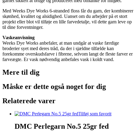
garnet sikkert at bruge og produceret med omtanke for miljøet.
Med Weeks Dye Works 6-stranded floss får du garn, der kombinerer
skønhed, kvalitet og alsidighed. Uanset om du arbejder på et stort
projekt eller blot vil tilføje en lille farvedetalje, vil dette garn leve op
til dine forventninger.
Vaskeanvisning
Weeks Dye Works anbefaler, at man undgår at vaske færdige
broderier syet med deres tråd, da der i sjældne tilfælde kan
forekomme overskudsfarve i fibrene, selvom langt de fleste farver er
farveægte. Er vask nødvendig anbefales vask i koldt vand.
Mere til
dig
Måske er dette også
noget for dig
Relaterede varer
Tilføj som favorit
DMC Perlegarn No.5 25gr fed