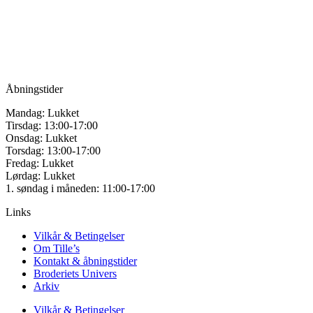
vælges
Vandmanden 12B
på
9200 Aalborg SV
varesiden
Tlf.: +45
81987264
Mail:
info@tilles.dk
CVR: 42501328
Åbningstider
Mandag: Lukket
Tirsdag: 13:00-17:00
Onsdag: Lukket
Torsdag: 13:00-17:00
Fredag: Lukket
Lørdag: Lukket
1. søndag i måneden: 11:00-17:00
Links
Vilkår & Betingelser
Om Tille’s
Kontakt & åbningstider
Broderiets Univers
Arkiv
Vilkår & Betingelser