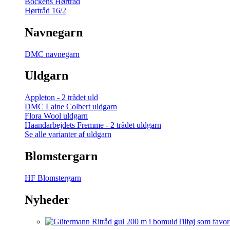
Bockens Hørtråd
Hørtråd 16/2
Navnegarn
DMC navnegarn
Uldgarn
Appleton - 2 trådet uld
DMC Laine Colbert uldgarn
Flora Wool uldgarn
Haandarbejdets Fremme - 2 trådet uldgarn
Se alle varianter af uldgarn
Blomstergarn
HF Blomstergarn
Nyheder
Tilføj som favor