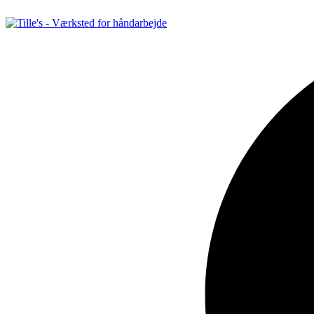
Videre
til
indhold