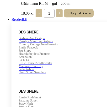
Gütermann Ritråd – gul – 200 m
Gütermann
18,00
kr.
-
+
Tilføj til kurv
Ritråd
-
Broderikit
gul
-
200
DESIGNERE
m
antal
Barbara Ana Designs
Carolyn Manning Designs
Country Cottage Needleworks
Emily Peacock
Fru Zippe
Haandarbejdets Fremme
Kreanålen
La-D-Da
Little House Needleworks
Madame Chantilly
Pelse Asboe
Plum Street Samplers
DESIGNERE
Renée Rudebrant
Satsuma Street
Stacy Nash
Studio Flax