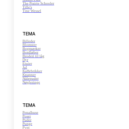
The Prairie Schooler
Tille's
Tine Wessel
TEMA
Billeder
Blomster
Bogmærker
Bordløber
Broderi til låg
Dyr
Etuier
Jul
Kaffebrikker
Knapper
Nålepuder
Nøgleringe
TEMA
Penalhuse
Poser
Puder
Punge
Pynt