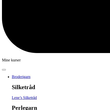
Mine kurser
Broderigarn
Silketråd
Lene’s Silketråd
Perlegarn