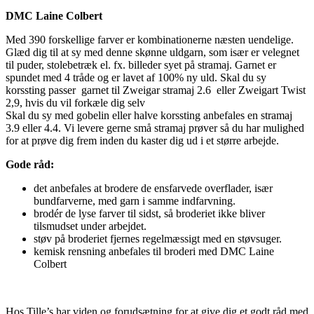
-
7467
DMC Laine Colbert
antal
Med 390 forskellige farver er kombinationerne næsten uendelige.
Glæd dig til at sy med denne skønne uldgarn, som især er velegnet
til puder, stolebetræk el. fx. billeder syet på stramaj. Garnet er
spundet med 4 tråde og er lavet af 100% ny uld. Skal du sy
korssting passer garnet til Zweigar stramaj 2.6 eller Zweigart Twist
2,9, hvis du vil forkæle dig selv
Skal du sy med gobelin eller halve korssting anbefales en stramaj
3.9 eller 4.4. Vi levere gerne små stramaj prøver så du har mulighed
for at prøve dig frem inden du kaster dig ud i et større arbejde.
Gode råd:
det anbefales at brodere de ensfarvede overflader, især
bundfarverne, med garn i samme indfarvning.
brodér de lyse farver til sidst, så broderiet ikke bliver
tilsmudset under arbejdet.
støv på broderiet fjernes regelmæssigt med en støvsuger.
kemisk rensning anbefales til broderi med DMC Laine
Colbert
Hos Tille’s har viden og forudsætning for at give dig et godt råd med