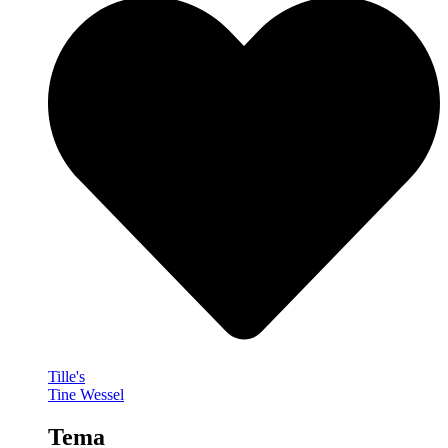
Tille's
Tine Wessel
Tema