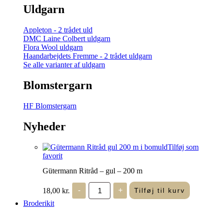
Uldgarn
Appleton - 2 trådet uld
DMC Laine Colbert uldgarn
Flora Wool uldgarn
Haandarbejdets Fremme - 2 trådet uldgarn
Se alle varianter af uldgarn
Blomstergarn
HF Blomstergarn
Nyheder
Tilføj som
favorit
Gütermann Ritråd – gul – 200 m
Gütermann
18,00
kr.
-
+
Tilføj til kurv
Ritråd
-
Broderikit
gul
-