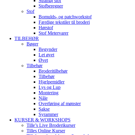
Stramaj stof
Stofberegner
Stof
Bomulds- og patchworkstof
Færdige tekstiler til broderi
Hørstof
Stof Metervarer
TILBEHØR
Bøger
Begynder
Let øvet
Øvet
Tilbehør
Broderitilbehør
Tilbehør
Hjælpemidler
Lys og Lup
Montering
Nåle
Overføring af mønster
Sakse
Syrammer
KURSER & WORKSHOPS
Tille’s Live Broderikurser
Tilles Online Kurser