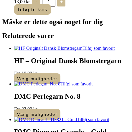
13,00
kr.
-
+
Laine
Colbert
Tilføj til kurv
-
uldgarn
Måske er dette også
noget for dig
-
7469
antal
Relaterede varer
Tilføj som favorit
HF – Original Dansk Blomstergarn
Fra
10,00
kr.
Vælg muligheder
Dette
Tilføj som favorit
vare
har
DMC Perlegarn No. 8
flere
varianter.
Fra
22,00
kr.
Mulighederne
Vælg muligheder
kan
Dette
Tilføj som favorit
vælges
vare
på
har
DMC Diamant Grande – Guld –
varesiden