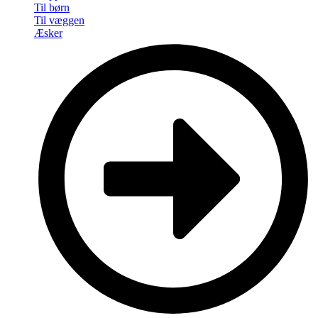
Til børn
Til væggen
Æsker