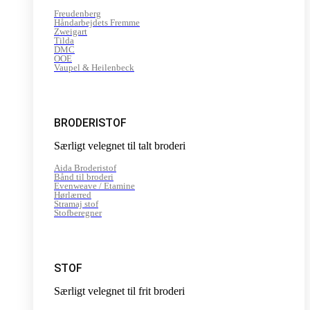
Freudenberg
Håndarbejdets Fremme
Zweigart
Tilda
DMC
OOE
Vaupel & Heilenbeck
BRODERISTOF
Særligt velegnet til talt broderi
Aida Broderistof
Bånd til broderi
Evenweave / Etamine
Hørlærred
Stramaj stof
Stofberegner
STOF
Særligt velegnet til frit broderi