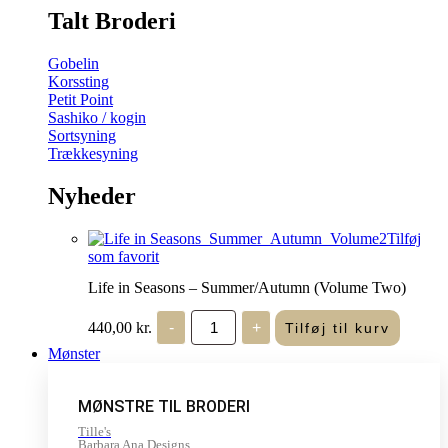
Talt Broderi
Gobelin
Korssting
Petit Point
Sashiko / kogin
Sortsyning
Trækkesyning
Nyheder
Tilføj
som favorit
Life in Seasons – Summer/Autumn (Volume Two)
Life
440,00
kr.
-
+
Tilføj til kurv
in
Seasons
Mønster
-
Summer/Autumn
(Volume
MØNSTRE TIL BRODERI
Two)
antal
Tille's
Barbara Ana Designs