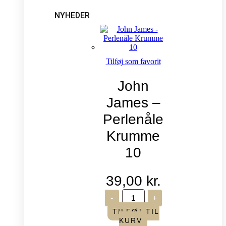
NYHEDER
Tilføj som favorit
John
James –
Perlenåle
Krumme
10
39,00
kr.
John
-
+
James
-
TILFØJ TIL
Perlenåle
KURV
Krumme