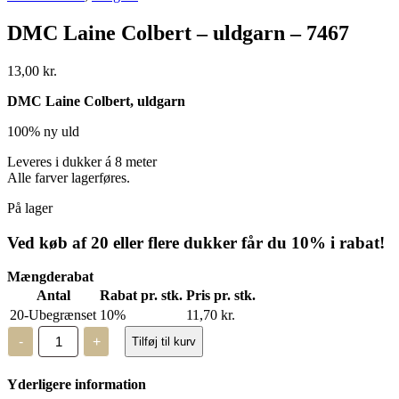
DMC Laine Colbert – uldgarn – 7467
13,00
kr.
DMC Laine Colbert, uldgarn
100% ny uld
Leveres i dukker á 8 meter
Alle farver lagerføres.
På lager
Ved køb af 20 eller flere dukker får du 10% i rabat!
Mængderabat
Antal
Rabat pr. stk.
Pris pr. stk.
20-Ubegrænset
10%
11,70
kr.
DMC
-
+
Tilføj til kurv
Laine
Colbert
-
Yderligere information
uldgarn