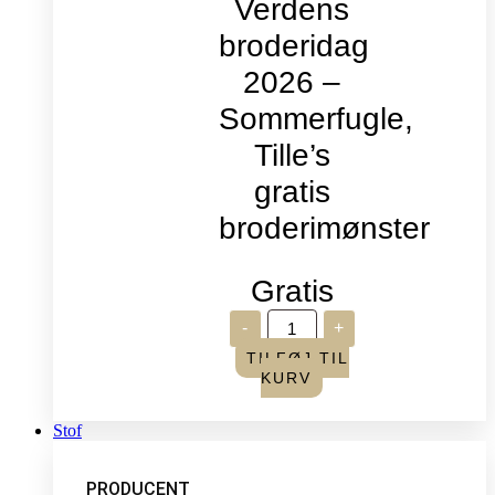
Verdens
broderidag
2026 –
Sommerfugle,
Tille’s
gratis
broderimønster
Gratis
Verdens
-
+
broderidag
2026
TILFØJ TIL
-
KURV
Sommerfugle,
Tille's
gratis
Stof
broderimønster
antal
PRODUCENT