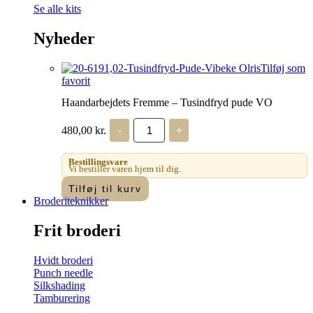
Se alle kits
Nyheder
Tilføj som
favorit
Haandarbejdets Fremme – Tusindfryd pude VO
Haandarbejdets
480,00
kr.
-
+
Fremme
-
Tusindfryd
Bestillingsvare
pude
Vi bestiller varen hjem til dig.
VO
Tilføj til kurv
antal
Broderiteknikker
Frit broderi
Hvidt broderi
Punch needle
Silkshading
Tamburering