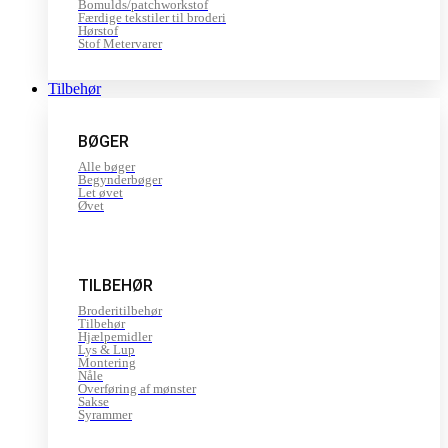
Bomulds/patchworkstof
Færdige tekstiler til broderi
Hørstof
Stof Metervarer
Tilbehør
BØGER
Alle bøger
Begynderbøger
Let øvet
Øvet
TILBEHØR
Broderitilbehør
Tilbehør
Hjælpemidler
Lys & Lup
Montering
Nåle
Overføring af mønster
Sakse
Syrammer