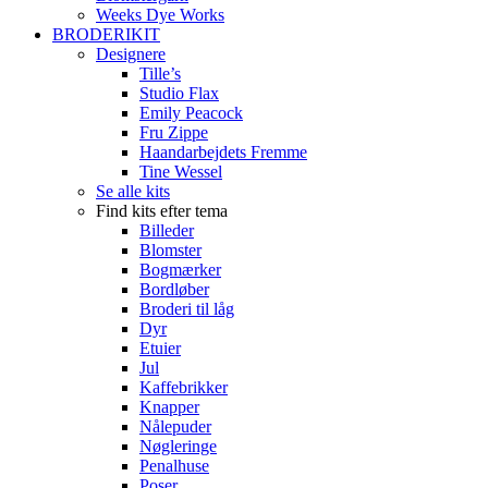
Weeks Dye Works
BRODERIKIT
Designere
Tille’s
Studio Flax
Emily Peacock
Fru Zippe
Haandarbejdets Fremme
Tine Wessel
Se alle kits
Find kits efter tema
Billeder
Blomster
Bogmærker
Bordløber
Broderi til låg
Dyr
Etuier
Jul
Kaffebrikker
Knapper
Nålepuder
Nøgleringe
Penalhuse
Poser