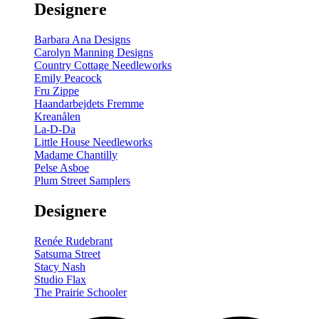
Designere
200
m
antal
Barbara Ana Designs
Carolyn Manning Designs
Country Cottage Needleworks
Emily Peacock
Fru Zippe
Haandarbejdets Fremme
Kreanålen
La-D-Da
Little House Needleworks
Madame Chantilly
Pelse Asboe
Plum Street Samplers
Designere
Renée Rudebrant
Satsuma Street
Stacy Nash
Studio Flax
The Prairie Schooler