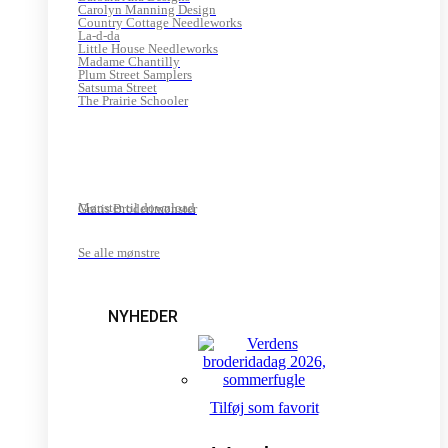
Carolyn Manning Design
Country Cottage Needleworks
La-d-da
Little House Needleworks
Madame Chantilly
Plum Street Samplers
Satsuma Street
The Prairie Schooler
Mønster til download
Gratis Broderimønster
Se alle mønstre
NYHEDER
Tilføj som favorit