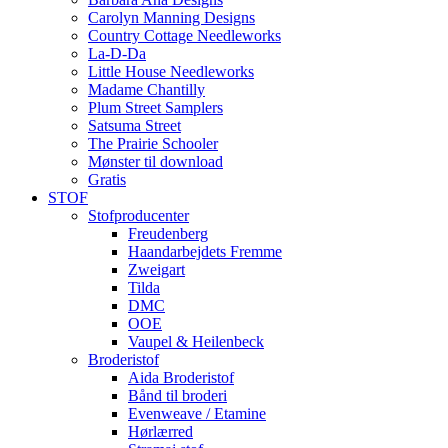
Carolyn Manning Designs
Country Cottage Needleworks
La-D-Da
Little House Needleworks
Madame Chantilly
Plum Street Samplers
Satsuma Street
The Prairie Schooler
Mønster til download
Gratis
STOF
Stofproducenter
Freudenberg
Haandarbejdets Fremme
Zweigart
Tilda
DMC
OOE
Vaupel & Heilenbeck
Broderistof
Aida Broderistof
Bånd til broderi
Evenweave / Etamine
Hørlærred