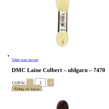
Tilføj som favorit
DMC Laine Colbert – uldgarn – 7470
DMC
13,00
kr.
-
+
Laine
Colbert
Tilføj til kurv
-
uldgarn
-
7470
antal