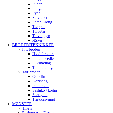
Puder
Punge
Pynt
Servietter
Stitch Along
Tæpper
Til børn
Til væggen
Æsker
BRODERITEKNIKKER
Frit broderi
Hvidt broderi
Punch needle
Silkshading
Tamburering
Talt broderi
Gobelin
Korssting
Petit Point
Sashiko / kogin
Sortsyning
Trækkesyning
MØNSTER
Tille’s
Barbara Ana Designs