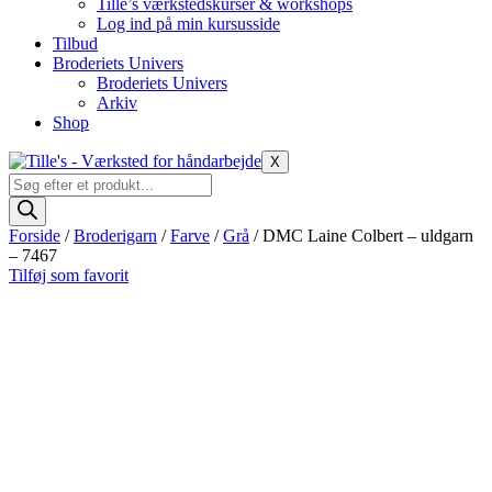
Tille’s værkstedskurser & workshops
Log ind på min kursusside
Tilbud
Broderiets Univers
Broderiets Univers
Arkiv
Shop
X
Products
search
Forside
/
Broderigarn
/
Farve
/
Grå
/ DMC Laine Colbert – uldgarn
– 7467
Tilføj som favorit