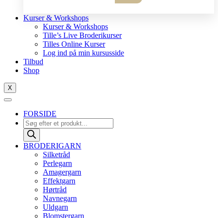
10
antal
Kurser & Workshops
Kurser & Workshops
Tille’s Live Broderikurser
Tilles Online Kurser
Log ind på min kursusside
Tilbud
Shop
X
FORSIDE
Products
search
BRODERIGARN
Silketråd
Perlegarn
Amagergarn
Effektgarn
Hørtråd
Navnegarn
Uldgarn
Blomstergarn