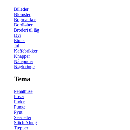
Billeder
Blomster
Bogmærker
Bordløber
Broderi til låg
Dyr
Etuier
Jul
Kaffebrikker
Knapper
Nålepuder
Nøgleringe
Tema
Penalhuse
Poser
Puder
Punge
Pynt
Servietter
Stitch Along
Tæpper