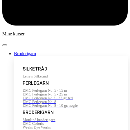
Mine kurser
Broderigarn
SILKETRÅD
Lene’s Silketråd
PERLEGARN
DMC Perlegarn No. 5 - 15 m
DMC Perlegarn No. 5 - 25 m
DMC Perlegarn No.5 - 25 gr. fed
DMC Perlegarn No. 8
DMC Perlegarn No. 8 - 10 gr. nøgle
BRODERIGARN
Mouliné broderigarn
DMC Coloris
Weeks Dye Works