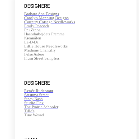
DESIGNERE
Barbara Ana Designs
Carolyn Manning Designs
Country Cottage Needleworks
Emily Peacock
Fru Zippe
Haandarbejdets Fremme
Kreanålen
La-D-Da
Little House Needleworks
Madame Chantilly
Pelse Asboe
Plum Street Samplers
DESIGNERE
Renée Rudebrant
Satsuma Street
Stacy Nash
Studio Flax
The Prairie Schooler
Tille's
Tine Wessel