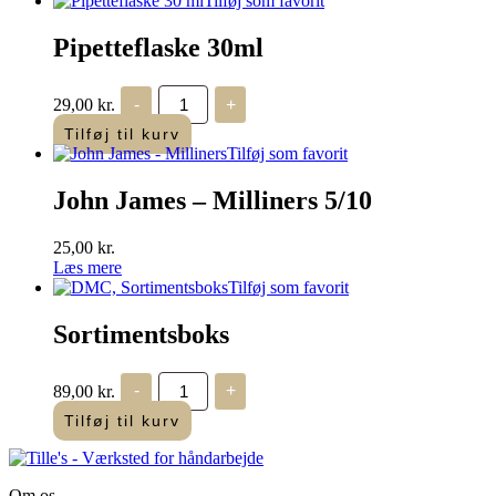
Tilføj som favorit
Pipetteflaske 30ml
Pipetteflaske
29,00
kr.
-
+
30ml
antal
Tilføj til kurv
Tilføj som favorit
John James – Milliners 5/10
25,00
kr.
Læs mere
Tilføj som favorit
Sortimentsboks
Sortimentsboks
89,00
kr.
-
+
antal
Tilføj til kurv
Om os