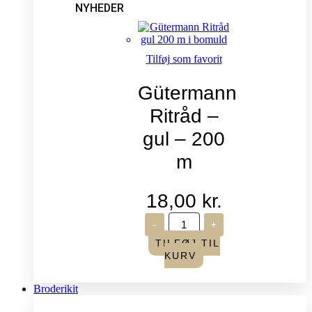
NYHEDER
Tilføj som favorit
Gütermann
Ritråd –
gul – 200
m
18,00
kr.
Gütermann
-
+
Ritråd
-
TILFØJ TIL
gul
KURV
-
200
m
Broderikit
antal