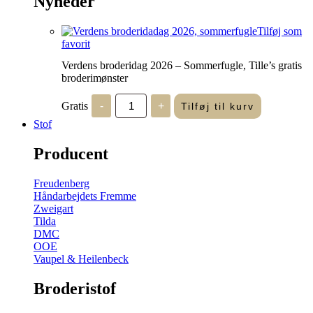
Nyheder
Tilføj som
favorit
Verdens broderidag 2026 – Sommerfugle, Tille’s gratis
broderimønster
Verdens
Gratis
-
+
Tilføj til kurv
broderidag
2026
Stof
-
Sommerfugle,
Producent
Tille's
gratis
broderimønster
Freudenberg
antal
Håndarbejdets Fremme
Zweigart
Tilda
DMC
OOE
Vaupel & Heilenbeck
Broderistof