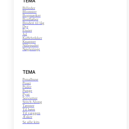
TEMA
Billeder
Blomster
Bogmærker
Bordløber
Broderi til låg
Dyr
Etuier
Jul
Kaffebrikker
Knapper
Nålepuder
Nøgleringe
TEMA
Penalhuse
Poser
Puder
Punge
Pynt
Servietter
Stitch Along
Tæpper
Til børn
Til væggen
Æsker
Se alle kits