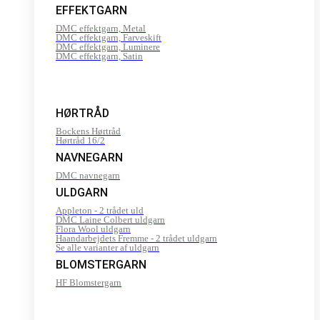
EFFEKTGARN
DMC effektgarn, Metal
DMC effektgarn, Farveskift
DMC effektgarn, Luminere
DMC effektgarn, Satin
HØRTRÅD
Bockens Hørtråd
Hørtråd 16/2
NAVNEGARN
DMC navnegarn
ULDGARN
Appleton - 2 trådet uld
DMC Laine Colbert uldgarn
Flora Wool uldgarn
Haandarbejdets Fremme - 2 trådet uldgarn
Se alle varianter af uldgarn
BLOMSTERGARN
HF Blomstergarn