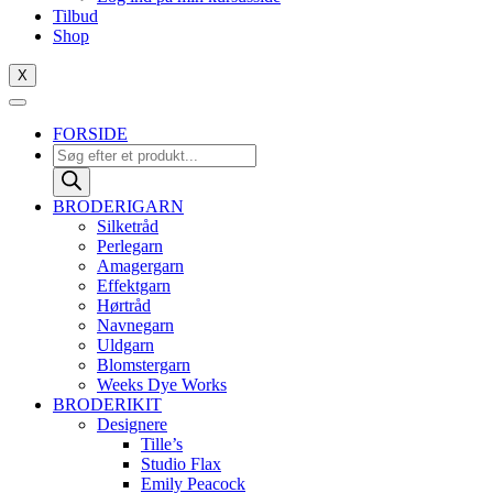
Tilbud
Shop
X
FORSIDE
Products
search
BRODERIGARN
Silketråd
Perlegarn
Amagergarn
Effektgarn
Hørtråd
Navnegarn
Uldgarn
Blomstergarn
Weeks Dye Works
BRODERIKIT
Designere
Tille’s
Studio Flax
Emily Peacock