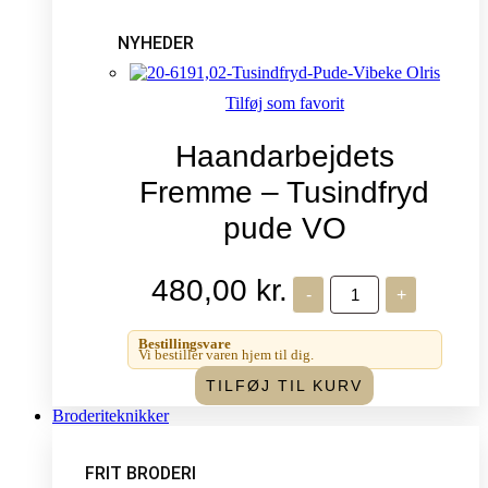
NYHEDER
Tilføj som favorit
Haandarbejdets
Fremme – Tusindfryd
pude VO
480,00
kr.
Haandarbejdets
-
+
Fremme
-
Tusindfryd
Bestillingsvare
pude
Vi bestiller varen hjem til dig.
VO
TILFØJ TIL KURV
antal
Broderiteknikker
FRIT BRODERI