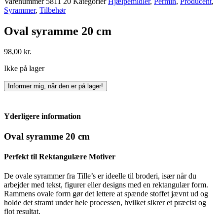
Varenummer
5811 20
Kategorier
Hjælpemidler
,
Permin
,
Producent
,
Syrammer
,
Tilbehør
Oval syramme 20 cm
98,00
kr.
Ikke på lager
Informer mig, når den er på lager!
Yderligere information
Oval syramme 20 cm
Perfekt til Rektangulære Motiver
De ovale syrammer fra Tille’s er ideelle til broderi, især når du
arbejder med tekst, figurer eller designs med en rektangulær form.
Rammens ovale form gør det lettere at spænde stoffet jævnt ud og
holde det stramt under hele processen, hvilket sikrer et præcist og
flot resultat.