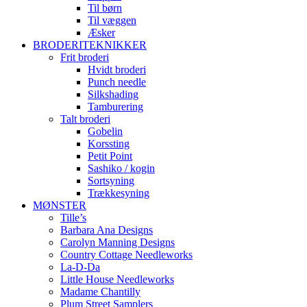
Til børn
Til væggen
Æsker
BRODERITEKNIKKER
Frit broderi
Hvidt broderi
Punch needle
Silkshading
Tamburering
Talt broderi
Gobelin
Korssting
Petit Point
Sashiko / kogin
Sortsyning
Trækkesyning
MØNSTER
Tille’s
Barbara Ana Designs
Carolyn Manning Designs
Country Cottage Needleworks
La-D-Da
Little House Needleworks
Madame Chantilly
Plum Street Samplers