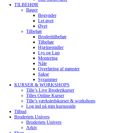
TILBEHØR
Bøger
Begynder
Let øvet
Øvet
Tilbehør
Broderitilbehør
Tilbehør
Hjælpemidler
Lys og Lup
Montering
Nåle
Overføring af mønster
Sakse
Syrammer
KURSER & WORKSHOPS
Tille’s Live Broderikurser
Tilles Online Kurser
Tille’s værkstedskurser & workshops
Log ind på min kursusside
Tilbud
Broderiets Univers
Broderiets Univers
Arkiv
Shop