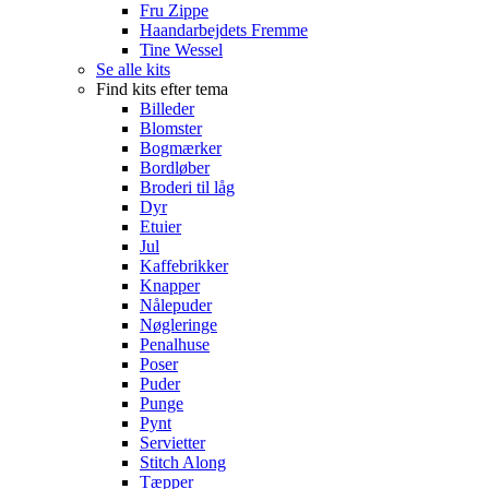
Fru Zippe
Haandarbejdets Fremme
Tine Wessel
Se alle kits
Find kits efter tema
Billeder
Blomster
Bogmærker
Bordløber
Broderi til låg
Dyr
Etuier
Jul
Kaffebrikker
Knapper
Nålepuder
Nøgleringe
Penalhuse
Poser
Puder
Punge
Pynt
Servietter
Stitch Along
Tæpper