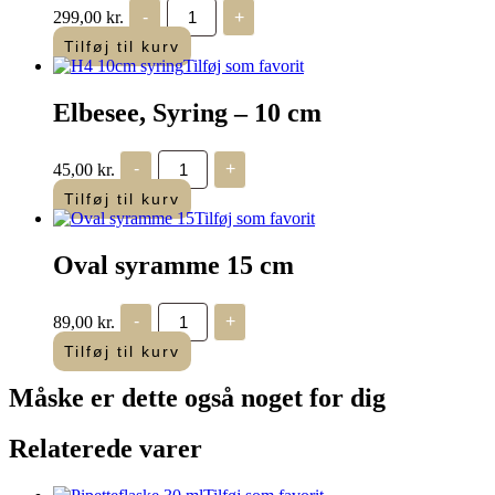
Elbesee
299,00
kr.
-
+
“Tønde”
beslag
Tilføj til kurv
til
Tilføj som favorit
syramme
antal
Elbesee, Syring – 10 cm
Elbesee,
45,00
kr.
-
+
Syring
antal
Tilføj til kurv
Tilføj som favorit
Oval syramme 15 cm
Oval
89,00
kr.
-
+
syramme
15
Tilføj til kurv
cm
antal
Måske er dette også
noget for dig
Relaterede varer