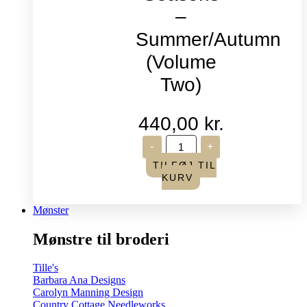
–
Summer/Autumn
(Volume
Two)
440,00
kr.
Life
-
+
in
Seasons
TILFØJ TIL
-
KURV
Summer/Autumn
(Volume
Two)
Mønster
antal
Mønstre til broderi
Tille's
Barbara Ana Designs
Carolyn Manning Design
Country Cottage Needleworks