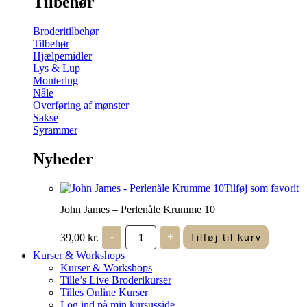
Tilbehør
Broderitilbehør
Tilbehør
Hjælpemidler
Lys & Lup
Montering
Nåle
Overføring af mønster
Sakse
Syrammer
Nyheder
Tilføj som favorit
John James – Perlenåle Krumme 10
John
39,00
kr.
-
+
Tilføj til kurv
James
-
Kurser & Workshops
Perlenåle
Kurser & Workshops
Krumme
Tille’s Live Broderikurser
10
Tilles Online Kurser
antal
Log ind på min kursusside