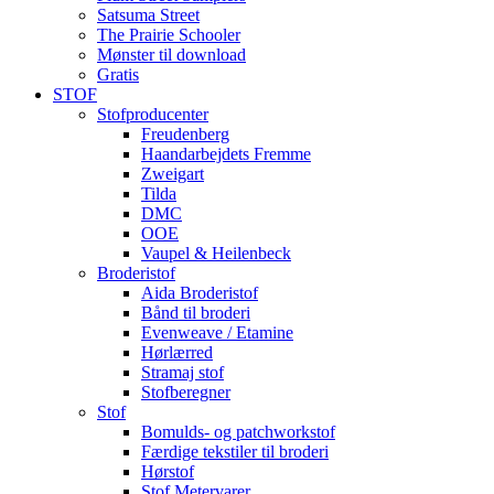
Satsuma Street
The Prairie Schooler
Mønster til download
Gratis
STOF
Stofproducenter
Freudenberg
Haandarbejdets Fremme
Zweigart
Tilda
DMC
OOE
Vaupel & Heilenbeck
Broderistof
Aida Broderistof
Bånd til broderi
Evenweave / Etamine
Hørlærred
Stramaj stof
Stofberegner
Stof
Bomulds- og patchworkstof
Færdige tekstiler til broderi
Hørstof
Stof Metervarer