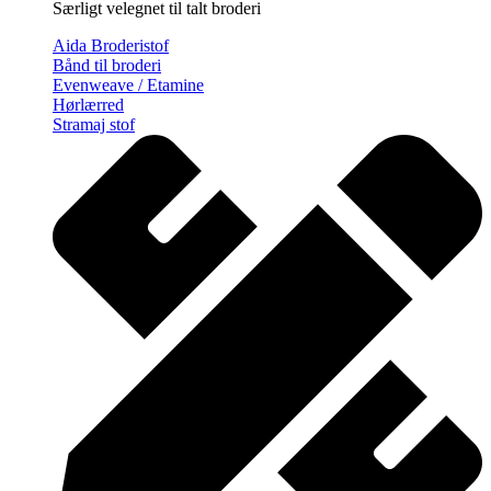
Særligt velegnet til talt broderi
Aida Broderistof
Bånd til broderi
Evenweave / Etamine
Hørlærred
Stramaj stof