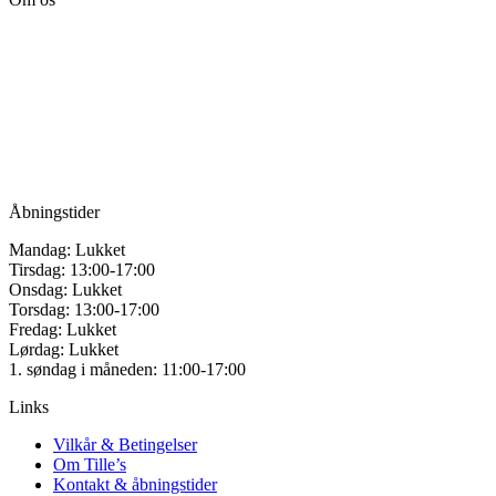
Tille’s – Værksted
for håndarbejde
Vandmanden 12B
9200 Aalborg SV
Tlf.: +45
81987264
Mail:
info@tilles.dk
CVR: 42501328
Åbningstider
Mandag: Lukket
Tirsdag: 13:00-17:00
Onsdag: Lukket
Torsdag: 13:00-17:00
Fredag: Lukket
Lørdag: Lukket
1. søndag i måneden: 11:00-17:00
Links
Vilkår & Betingelser
Om Tille’s
Kontakt & åbningstider