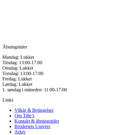
for håndarbejde
Vandmanden 12B
9200 Aalborg SV
Tlf.: +45
81987264
Mail:
info@tilles.dk
CVR: 42501328
Åbningstider
Mandag: Lukket
Tirsdag: 13:00-17:00
Onsdag: Lukket
Torsdag: 13:00-17:00
Fredag: Lukket
Lørdag: Lukket
1. søndag i måneden: 11:00-17:00
Links
Vilkår & Betingelser
Om Tille’s
Kontakt & åbningstider
Broderiets Univers
Arkiv