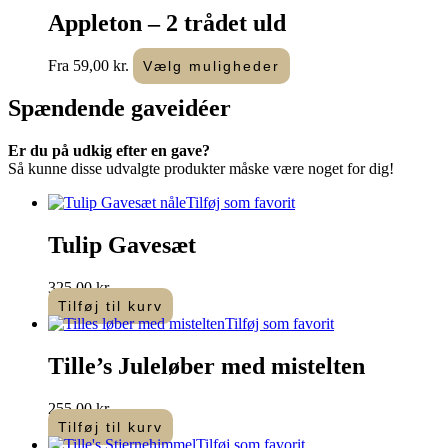
Appleton – 2 trådet uld
Dette
Fra
59,00
kr.
Vælg muligheder
vare
har
Spændende
gaveidéer
flere
varianter.
Er du på udkig efter en gave?
Mulighederne
Så kunne disse udvalgte produkter måske være noget for dig!
kan
vælges
Tilføj som favorit
på
varesiden
Tulip Gavesæt
325,00
kr.
Tilføj til kurv
Tilføj som favorit
Tille’s Juleløber med mistelten
255,00
kr.
Tilføj til kurv
Tilføj som favorit