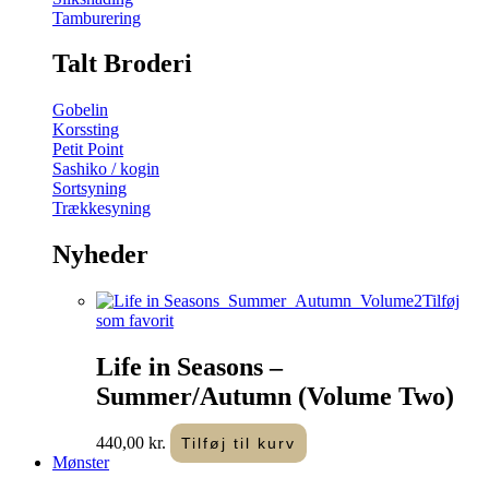
Tamburering
Talt Broderi
Gobelin
Korssting
Petit Point
Sashiko / kogin
Sortsyning
Trækkesyning
Nyheder
Tilføj
som favorit
Life in Seasons –
Summer/Autumn (Volume Two)
440,00
kr.
Tilføj til kurv
Mønster