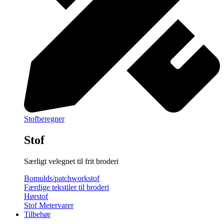
Stofberegner
Stof
Særligt velegnet til frit broderi
Bomulds/patchworkstof
Færdige tekstiler til broderi
Hørstof
Stof Metervarer
Tilbehør