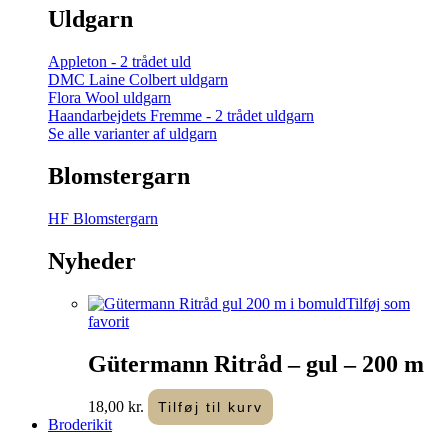
Uldgarn
Appleton - 2 trådet uld
DMC Laine Colbert uldgarn
Flora Wool uldgarn
Haandarbejdets Fremme - 2 trådet uldgarn
Se alle varianter af uldgarn
Blomstergarn
HF Blomstergarn
Nyheder
Tilføj som
favorit
Gütermann Ritråd – gul – 200 m
18,00
kr.
Tilføj til kurv
Broderikit