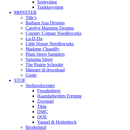
Sortsyning
Trækkesyning
MØNSTER
Tille’s
Barbara Ana Designs
Carolyn Manning Designs
Country Cottage Needleworks
La-D-Da
Little House Needleworks
Madame Chantilly
Plum Street Samplers
Satsuma Street
The Prairie Schooler
Mønster til download
Gratis
STOF
Stofproducenter
Freudenberg
Haandarbejdets Fremme
Zweigart
Tilda
DMC
OOE
Vaupel & Heilenbeck
Broderistof