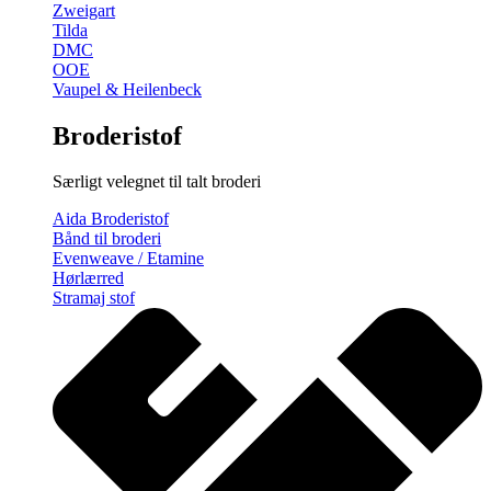
Zweigart
Tilda
DMC
OOE
Vaupel & Heilenbeck
Broderistof
Særligt velegnet til talt broderi
Aida Broderistof
Bånd til broderi
Evenweave / Etamine
Hørlærred
Stramaj stof