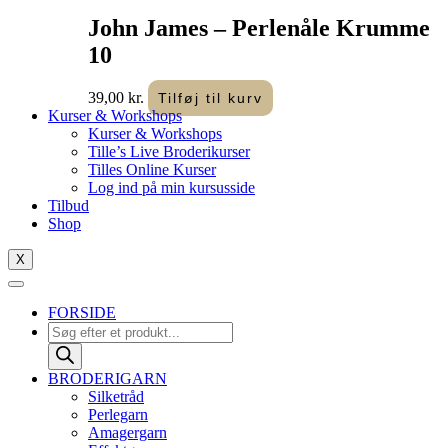
John James – Perlenåle Krumme
10
39,00
kr.
Tilføj til kurv
Kurser & Workshops
Kurser & Workshops
Tille’s Live Broderikurser
Tilles Online Kurser
Log ind på min kursusside
Tilbud
Shop
X
FORSIDE
Products
search
BRODERIGARN
Silketråd
Perlegarn
Amagergarn