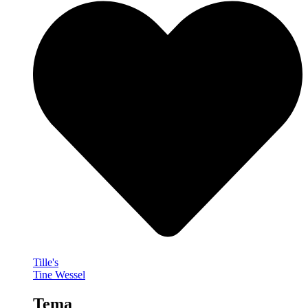
Tille's
Tine Wessel
Tema