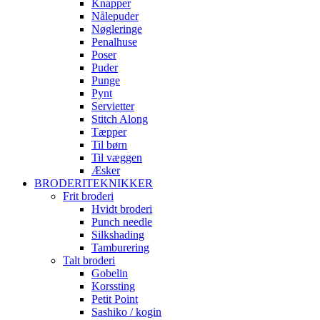
Knapper
Nålepuder
Nøgleringe
Penalhuse
Poser
Puder
Punge
Pynt
Servietter
Stitch Along
Tæpper
Til børn
Til væggen
Æsker
BRODERITEKNIKKER
Frit broderi
Hvidt broderi
Punch needle
Silkshading
Tamburering
Talt broderi
Gobelin
Korssting
Petit Point
Sashiko / kogin