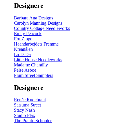
Designere
Barbara Ana Designs
Carolyn Manning Designs
Country Cottage Needleworks
Emily Peacock
Fru Zippe
Haandarbejdets Fremme
Kreanålen
La-D-Da
Little House Needleworks
Madame Chantilly
Pelse Asboe
Plum Street Samplers
Designere
Renée Rudebrant
Satsuma Street
Stacy Nash
Studio Flax
The Prairie Schooler