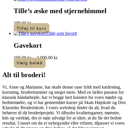
Tille’s æske med stjernehimmel
199,00
kr.
Tilføj til kurv
Tilføj som favorit
Gavekort
Prisinterval:
100,00
kr.
–
2.000,00
kr.
100,00 kr.
Vælg beløb
Dette
til
vare
2.000,00 kr.
Alt til
broderi
!​
har
flere
Vi, Anne og Marianne, har skabt denne oase fyldt med kædesting,
varianter.
korssting, broderirammer og meget mere. Med en fælles passion for
Mulighederne
klassisk håndarbejde, har vi begge lært kunsten fra vores mødre og
kan
bedstemødre, og vi har gennemført kurser på Skals Højskole og Den
vælges
Klassiske Broderiskole. I vores webshop finder du alt, hvad du
på
behøver til dit broderiprojekt. Vi tilbyder kvalitetsgarner, mønstre,
varesiden
kits og værktøj, der er nøje udvalgt for at sikre, at du får det bedste
resultat. Uanset om du er nybegynder eller erfaren, tilpasser vi vores