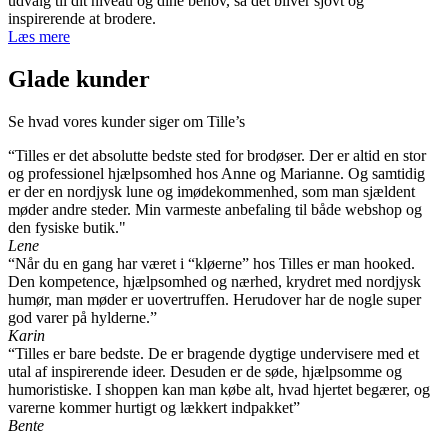
udvalg til dit niveau og dine behov, så det bliver sjovt og
inspirerende at brodere.
Læs mere
Glade kunder
Se hvad vores kunder siger om Tille’s
“Tilles er det absolutte bedste sted for brodøser. Der er altid en stor
og professionel hjælpsomhed hos Anne og Marianne. Og samtidig
er der en nordjysk lune og imødekommenhed, som man sjældent
møder andre steder. Min varmeste anbefaling til både webshop og
den fysiske butik."
Lene
“Når du en gang har været i “kløerne” hos Tilles er man hooked.
Den kompetence, hjælpsomhed og nærhed, krydret med nordjysk
humør, man møder er uovertruffen. Herudover har de nogle super
god varer på hylderne.”
Karin
“Tilles er bare bedste. De er bragende dygtige undervisere med et
utal af inspirerende ideer. Desuden er de søde, hjælpsomme og
humoristiske. I shoppen kan man købe alt, hvad hjertet begærer, og
varerne kommer hurtigt og lækkert indpakket”
Bente