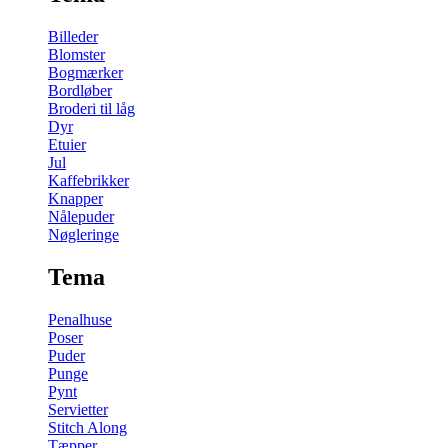
Billeder
Blomster
Bogmærker
Bordløber
Broderi til låg
Dyr
Etuier
Jul
Kaffebrikker
Knapper
Nålepuder
Nøgleringe
Tema
Penalhuse
Poser
Puder
Punge
Pynt
Servietter
Stitch Along
Tæpper