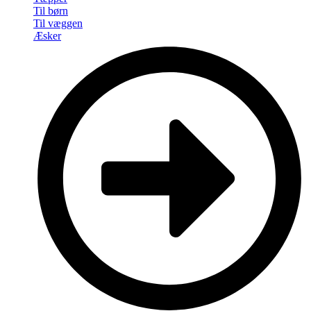
Til børn
Til væggen
Æsker