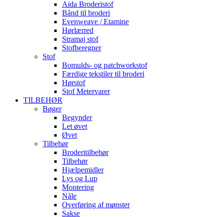
Aida Broderistof
Bånd til broderi
Evenweave / Etamine
Hørlærred
Stramaj stof
Stofberegner
Stof
Bomulds- og patchworkstof
Færdige tekstiler til broderi
Hørstof
Stof Metervarer
TILBEHØR
Bøger
Begynder
Let øvet
Øvet
Tilbehør
Broderitilbehør
Tilbehør
Hjælpemidler
Lys og Lup
Montering
Nåle
Overføring af mønster
Sakse