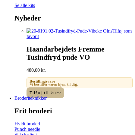
Se alle kits
Nyheder
Tilføj som
favorit
Haandarbejdets Fremme –
Tusindfryd pude VO
480,00
kr.
Bestillingsvare
Vi bestiller varen hjem til dig.
Tilføj til kurv
Broderiteknikker
Frit broderi
Hvidt broderi
Punch needle
Silkshading