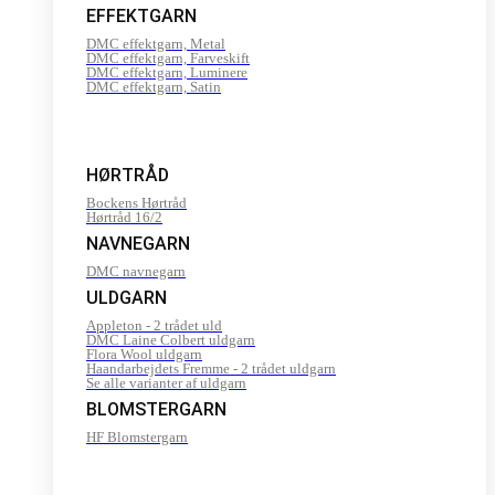
EFFEKTGARN
DMC effektgarn, Metal
DMC effektgarn, Farveskift
DMC effektgarn, Luminere
DMC effektgarn, Satin
HØRTRÅD
Bockens Hørtråd
Hørtråd 16/2
NAVNEGARN
DMC navnegarn
ULDGARN
Appleton - 2 trådet uld
DMC Laine Colbert uldgarn
Flora Wool uldgarn
Haandarbejdets Fremme - 2 trådet uldgarn
Se alle varianter af uldgarn
BLOMSTERGARN
HF Blomstergarn