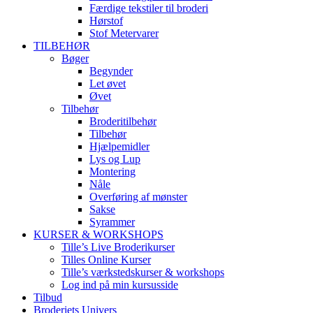
Færdige tekstiler til broderi
Hørstof
Stof Metervarer
TILBEHØR
Bøger
Begynder
Let øvet
Øvet
Tilbehør
Broderitilbehør
Tilbehør
Hjælpemidler
Lys og Lup
Montering
Nåle
Overføring af mønster
Sakse
Syrammer
KURSER & WORKSHOPS
Tille’s Live Broderikurser
Tilles Online Kurser
Tille’s værkstedskurser & workshops
Log ind på min kursusside
Tilbud
Broderiets Univers