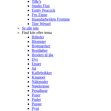
Tille’s
Studio Flax
Emily Peacock
Fru Zippe
Haandarbejdets Fremme
Tine Wessel
Se alle kits
Find kits efter tema
Billeder
Blomster
Bogmærker
Bordløber
Broderi til låg
Dyr
Etuier
Jul
Kaffebrikker
Knapper
Nålepuder
Nøgleringe
Penalhuse
Poser
Puder
Punge
Pynt