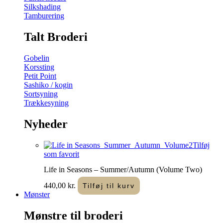
Silkshading
Tamburering
Talt Broderi
Gobelin
Korssting
Petit Point
Sashiko / kogin
Sortsyning
Trækkesyning
Nyheder
Tilføj
som favorit
Life in Seasons – Summer/Autumn (Volume Two)
440,00
kr.
Tilføj til kurv
Mønster
Mønstre til broderi