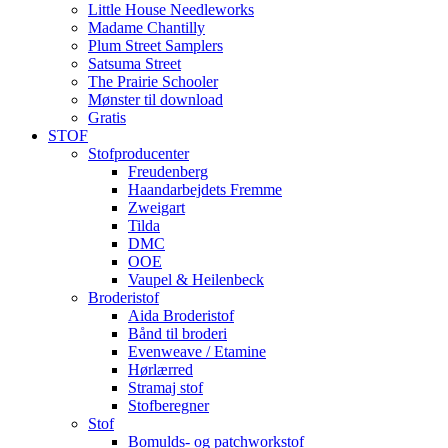
Little House Needleworks
Madame Chantilly
Plum Street Samplers
Satsuma Street
The Prairie Schooler
Mønster til download
Gratis
STOF
Stofproducenter
Freudenberg
Haandarbejdets Fremme
Zweigart
Tilda
DMC
OOE
Vaupel & Heilenbeck
Broderistof
Aida Broderistof
Bånd til broderi
Evenweave / Etamine
Hørlærred
Stramaj stof
Stofberegner
Stof
Bomulds- og patchworkstof