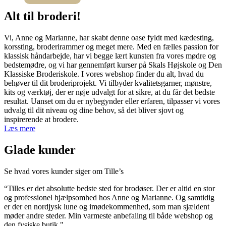
Dette
til
vare
2.000,00 kr.
Alt til
broderi
!​
har
flere
Vi, Anne og Marianne, har skabt denne oase fyldt med kædesting,
varianter.
korssting, broderirammer og meget mere. Med en fælles passion for
Mulighederne
klassisk håndarbejde, har vi begge lært kunsten fra vores mødre og
kan
bedstemødre, og vi har gennemført kurser på Skals Højskole og Den
vælges
Klassiske Broderiskole. I vores webshop finder du alt, hvad du
på
behøver til dit broderiprojekt. Vi tilbyder kvalitetsgarner, mønstre,
varesiden
kits og værktøj, der er nøje udvalgt for at sikre, at du får det bedste
resultat. Uanset om du er nybegynder eller erfaren, tilpasser vi vores
udvalg til dit niveau og dine behov, så det bliver sjovt og
inspirerende at brodere.
Læs mere
Glade kunder
Se hvad vores kunder siger om Tille’s
“Tilles er det absolutte bedste sted for brodøser. Der er altid en stor
og professionel hjælpsomhed hos Anne og Marianne. Og samtidig
er der en nordjysk lune og imødekommenhed, som man sjældent
møder andre steder. Min varmeste anbefaling til både webshop og
den fysiske butik."