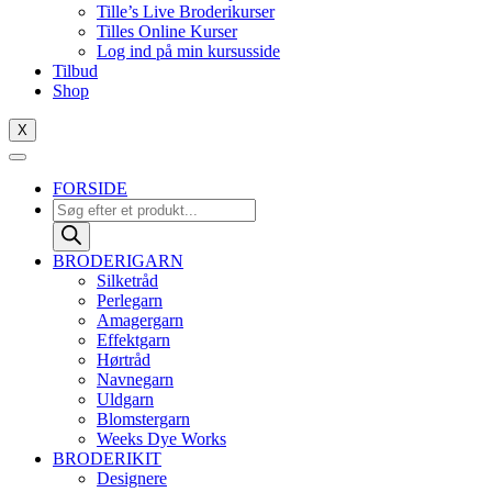
Tille’s Live Broderikurser
Tilles Online Kurser
Log ind på min kursusside
Tilbud
Shop
X
FORSIDE
Products
search
BRODERIGARN
Silketråd
Perlegarn
Amagergarn
Effektgarn
Hørtråd
Navnegarn
Uldgarn
Blomstergarn
Weeks Dye Works
BRODERIKIT
Designere