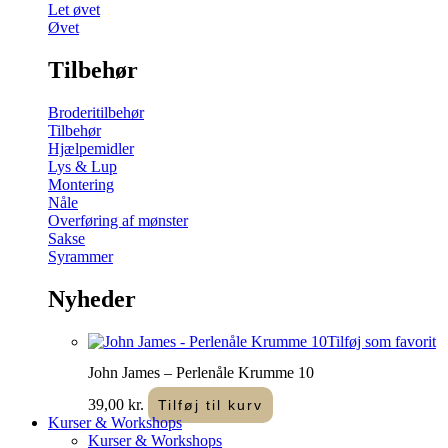
Let øvet
Øvet
Tilbehør
Broderitilbehør
Tilbehør
Hjælpemidler
Lys & Lup
Montering
Nåle
Overføring af mønster
Sakse
Syrammer
Nyheder
Tilføj som favorit
John James – Perlenåle Krumme 10
39,00
kr.
Tilføj til kurv
Kurser & Workshops
Kurser & Workshops