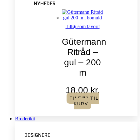
NYHEDER
Tilføj som favorit
Gütermann
Ritråd –
gul – 200
m
18,00
kr.
TILFØJ TIL
KURV
Broderikit
DESIGNERE