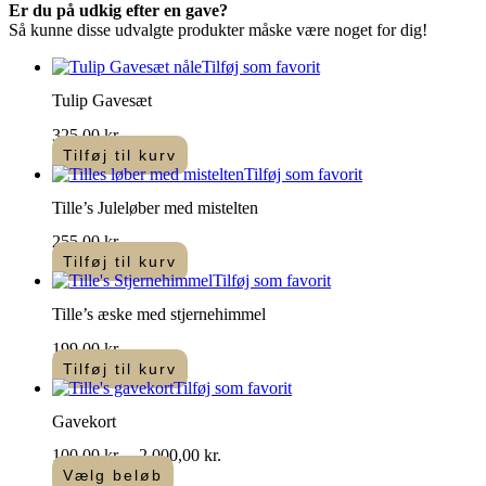
Er du på udkig efter en gave?
Mulighederne
Så kunne disse udvalgte produkter måske være noget for dig!
kan
vælges
Tilføj som favorit
på
varesiden
Tulip Gavesæt
325,00
kr.
Tilføj til kurv
Tilføj som favorit
Tille’s Juleløber med mistelten
255,00
kr.
Tilføj til kurv
Tilføj som favorit
Tille’s æske med stjernehimmel
199,00
kr.
Tilføj til kurv
Tilføj som favorit
Gavekort
Prisinterval:
100,00
kr.
–
2.000,00
kr.
100,00 kr.
Vælg beløb