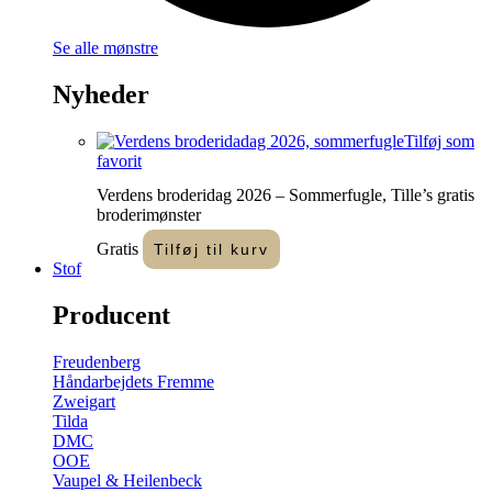
Se alle mønstre
Nyheder
Tilføj som
favorit
Verdens broderidag 2026 – Sommerfugle, Tille’s gratis
broderimønster
Gratis
Tilføj til kurv
Stof
Producent
Freudenberg
Håndarbejdets Fremme
Zweigart
Tilda
DMC
OOE
Vaupel & Heilenbeck