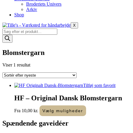
Broderiets Univers
Arkiv
Shop
X
Products
search
Blomstergarn
Viser 1 resultat
Tilføj som favorit
HF – Original Dansk Blomstergarn
Dette
Fra
10,00
kr.
Vælg muligheder
vare
har
Spændende
gaveidéer
flere
varianter.