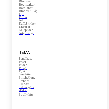
Blomster
Bogmærker
Bordløber
Broderi til låg
Dyr
Etuier
Jul
Kaffebrikker
Knapper
Nålepuder
Nøgleringe
TEMA
Penalhuse
Poser
Puder
Punge
Pynt
Servietter
Stitch Along
Tæpper
Til børn
Til væggen
Æsker
Se alle kits