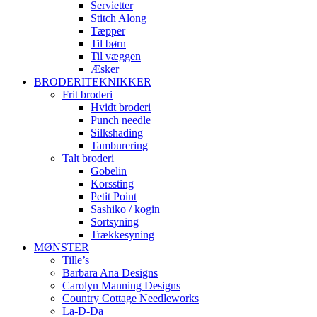
Servietter
Stitch Along
Tæpper
Til børn
Til væggen
Æsker
BRODERITEKNIKKER
Frit broderi
Hvidt broderi
Punch needle
Silkshading
Tamburering
Talt broderi
Gobelin
Korssting
Petit Point
Sashiko / kogin
Sortsyning
Trækkesyning
MØNSTER
Tille’s
Barbara Ana Designs
Carolyn Manning Designs
Country Cottage Needleworks
La-D-Da