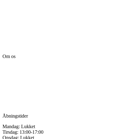
Om os
Tille’s – Værksted
for håndarbejde
Vandmanden 12B
9200 Aalborg SV
Tlf.: +45
81987264
Mail:
info@tilles.dk
CVR: 42501328
Åbningstider
Mandag: Lukket
Tirsdag: 13:00-17:00
Onsdag: Lukket