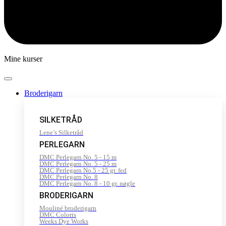
Mine kurser
Broderigarn
SILKETRÅD
Lene’s Silketråd
PERLEGARN
DMC Perlegarn No. 5 - 15 m
DMC Perlegarn No. 5 - 25 m
DMC Perlegarn No.5 - 25 gr. fed
DMC Perlegarn No. 8
DMC Perlegarn No. 8 - 10 gr. nøgle
BRODERIGARN
Mouliné broderigarn
DMC Coloris
Weeks Dye Works