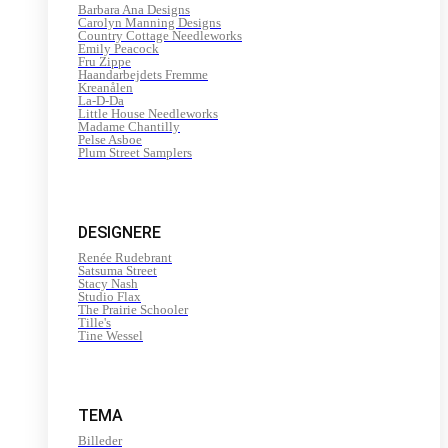
Barbara Ana Designs
Carolyn Manning Designs
Country Cottage Needleworks
Emily Peacock
Fru Zippe
Haandarbejdets Fremme
Kreanålen
La-D-Da
Little House Needleworks
Madame Chantilly
Pelse Asboe
Plum Street Samplers
DESIGNERE
Renée Rudebrant
Satsuma Street
Stacy Nash
Studio Flax
The Prairie Schooler
Tille's
Tine Wessel
TEMA
Billeder