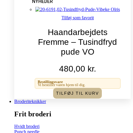
NYHEDER
Tilføj som favorit
Haandarbejdets
Fremme – Tusindfryd
pude VO
480,00
kr.
Bestillingsvare
Vi bestiller varen hjem til dig.
TILFØJ TIL KURV
Broderiteknikker
Frit broderi
Hvidt broderi
Punch needle