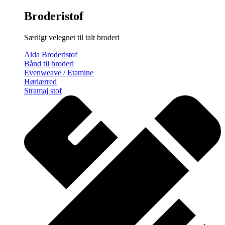
Broderistof
Særligt velegnet til talt broderi
Aida Broderistof
Bånd til broderi
Evenweave / Etamine
Hørlærred
Stramaj stof