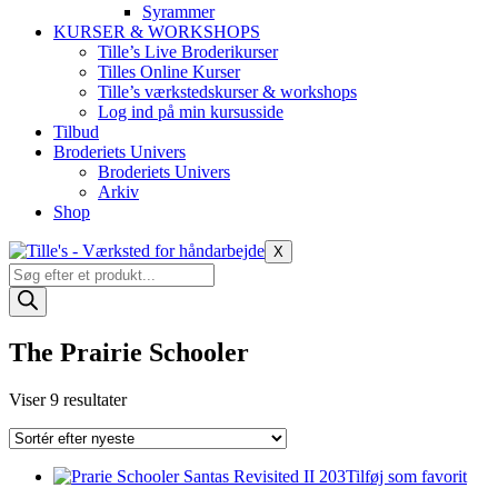
Syrammer
KURSER & WORKSHOPS
Tille’s Live Broderikurser
Tilles Online Kurser
Tille’s værkstedskurser & workshops
Log ind på min kursusside
Tilbud
Broderiets Univers
Broderiets Univers
Arkiv
Shop
X
Products
search
The Prairie Schooler
Sorteret
Viser 9 resultater
efter
seneste
Tilføj som favorit