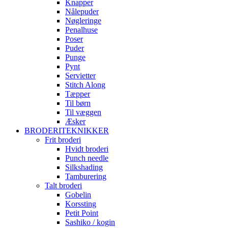
Knapper
Nålepuder
Nøgleringe
Penalhuse
Poser
Puder
Punge
Pynt
Servietter
Stitch Along
Tæpper
Til børn
Til væggen
Æsker
BRODERITEKNIKKER
Frit broderi
Hvidt broderi
Punch needle
Silkshading
Tamburering
Talt broderi
Gobelin
Korssting
Petit Point
Sashiko / kogin