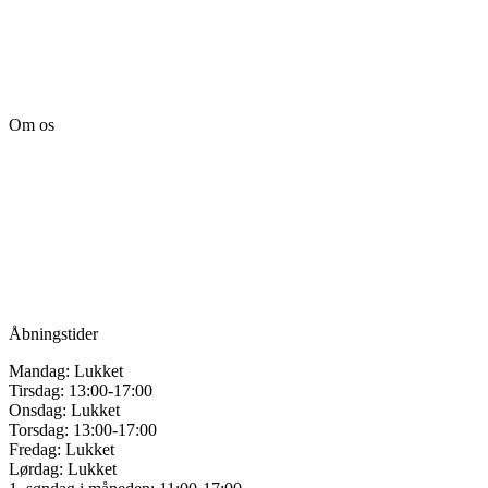
Om os
Tille’s – Værksted
for håndarbejde
Vandmanden 12B
9200 Aalborg SV
Tlf.: +45
81987264
Mail:
info@tilles.dk
CVR: 42501328
Åbningstider
Mandag: Lukket
Tirsdag: 13:00-17:00
Onsdag: Lukket
Torsdag: 13:00-17:00
Fredag: Lukket
Lørdag: Lukket