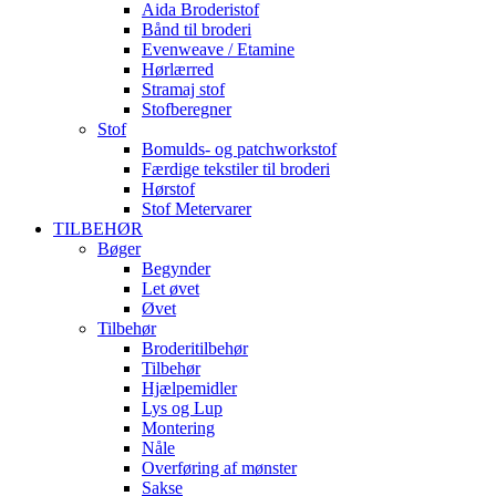
Aida Broderistof
Bånd til broderi
Evenweave / Etamine
Hørlærred
Stramaj stof
Stofberegner
Stof
Bomulds- og patchworkstof
Færdige tekstiler til broderi
Hørstof
Stof Metervarer
TILBEHØR
Bøger
Begynder
Let øvet
Øvet
Tilbehør
Broderitilbehør
Tilbehør
Hjælpemidler
Lys og Lup
Montering
Nåle
Overføring af mønster
Sakse