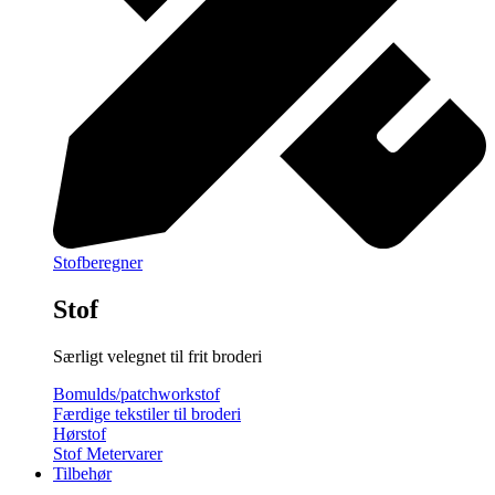
Stofberegner
Stof
Særligt velegnet til frit broderi
Bomulds/patchworkstof
Færdige tekstiler til broderi
Hørstof
Stof Metervarer
Tilbehør