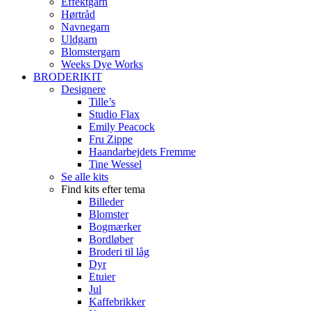
Effektgarn
Hørtråd
Navnegarn
Uldgarn
Blomstergarn
Weeks Dye Works
BRODERIKIT
Designere
Tille’s
Studio Flax
Emily Peacock
Fru Zippe
Haandarbejdets Fremme
Tine Wessel
Se alle kits
Find kits efter tema
Billeder
Blomster
Bogmærker
Bordløber
Broderi til låg
Dyr
Etuier
Jul
Kaffebrikker