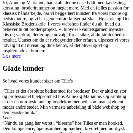
Vi, Anne og Marianne, har skabt denne oase fyldt med kædesting,
varianter.
korssting, broderirammer og meget mere. Med en fælles passion for
Mulighederne
klassisk håndarbejde, har vi begge lært kunsten fra vores mødre og
kan
bedstemødre, og vi har gennemført kurser på Skals Højskole og Den
vælges
Klassiske Broderiskole. I vores webshop finder du alt, hvad du
på
behøver til dit broderiprojekt. Vi tilbyder kvalitetsgarner, mønstre,
varesiden
kits og værktøj, der er nøje udvalgt for at sikre, at du får det bedste
resultat. Uanset om du er nybegynder eller erfaren, tilpasser vi vores
udvalg til dit niveau og dine behov, så det bliver sjovt og
inspirerende at brodere.
Læs mere
Glade kunder
Se hvad vores kunder siger om Tille’s
“Tilles er det absolutte bedste sted for brodøser. Der er altid en stor
og professionel hjælpsomhed hos Anne og Marianne. Og samtidig
er der en nordjysk lune og imødekommenhed, som man sjældent
møder andre steder. Min varmeste anbefaling til både webshop og
den fysiske butik."
Lene
“Når du en gang har været i “kløerne” hos Tilles er man hooked.
Den kompetence, hjælpsomhed og nærhed, krydret med nordjysk