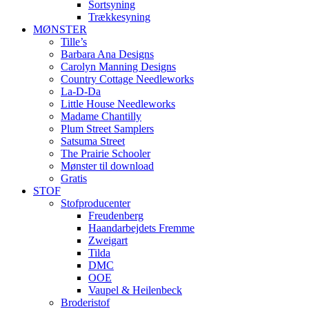
Sortsyning
Trækkesyning
MØNSTER
Tille’s
Barbara Ana Designs
Carolyn Manning Designs
Country Cottage Needleworks
La-D-Da
Little House Needleworks
Madame Chantilly
Plum Street Samplers
Satsuma Street
The Prairie Schooler
Mønster til download
Gratis
STOF
Stofproducenter
Freudenberg
Haandarbejdets Fremme
Zweigart
Tilda
DMC
OOE
Vaupel & Heilenbeck
Broderistof