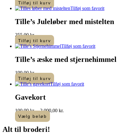
Tilføj til kurv
Tilføj som favorit
Tille’s Juleløber med mistelten
255,00
kr.
Tilføj til kurv
Tilføj som favorit
Tille’s æske med stjernehimmel
199,00
kr.
Tilføj til kurv
Tilføj som favorit
Gavekort
Prisinterval:
100,00
kr.
–
2.000,00
kr.
100,00 kr.
Vælg beløb
Dette
til
vare
2.000,00 kr.
Alt til
broderi
!​
har
flere