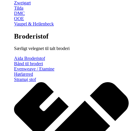
Zweigart
Tilda
DMC
OOE
Vaupel & Heilenbeck
Broderistof
Særligt velegnet til talt broderi
Aida Broderistof
Bånd til broderi
Evenweave / Etamine
Hørlærred
Stramaj stof