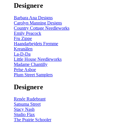
Designere
Barbara Ana Designs
Carolyn Manning Designs
Country Cottage Needleworks
Emily Peacock
Fru Zippe
Haandarbejdets Fremme
Kreanålen
La-D-Da
Little House Needleworks
Madame Chantilly
Pelse Asboe
Plum Street Samplers
Designere
Renée Rudebrant
Satsuma Street
Stacy Nash
Studio Flax
The Prairie Schooler