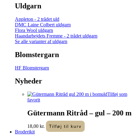
Uldgarn
Appleton - 2 trådet uld
DMC Laine Colbert uldgarn
Flora Wool uldgarn
Haandarbejdets Fremme - 2 trådet uldgarn
Se alle varianter af uldgarn
Blomstergarn
HF Blomstergarn
Nyheder
Tilføj som
favorit
Gütermann Ritråd – gul – 200 m
18,00
kr.
Tilføj til kurv
Broderikit