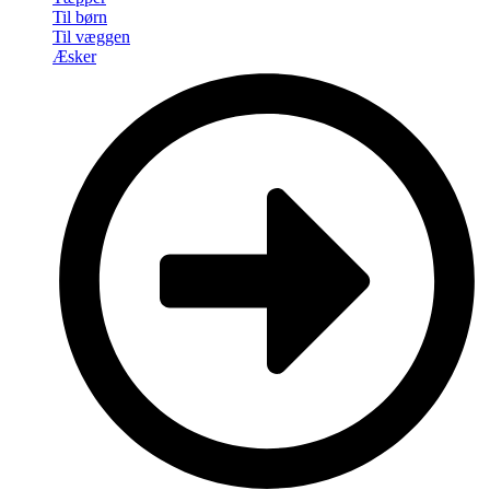
Til børn
Til væggen
Æsker