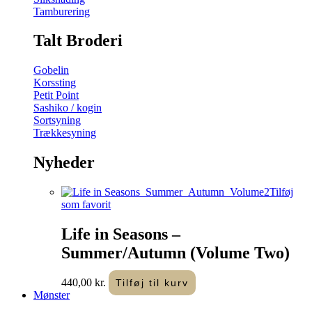
Tamburering
Talt Broderi
Gobelin
Korssting
Petit Point
Sashiko / kogin
Sortsyning
Trækkesyning
Nyheder
Tilføj
som favorit
Life in Seasons –
Summer/Autumn (Volume Two)
440,00
kr.
Tilføj til kurv
Mønster