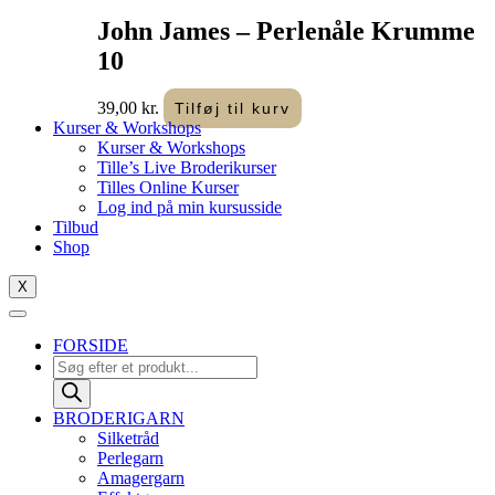
John James – Perlenåle Krumme
10
39,00
kr.
Tilføj til kurv
Kurser & Workshops
Kurser & Workshops
Tille’s Live Broderikurser
Tilles Online Kurser
Log ind på min kursusside
Tilbud
Shop
X
FORSIDE
Products
search
BRODERIGARN
Silketråd
Perlegarn
Amagergarn