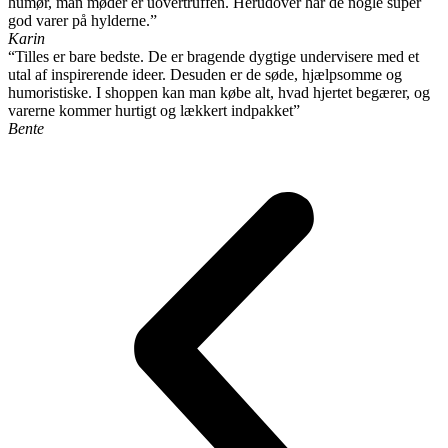
humør, man møder er uovertruffen. Herudover har de nogle super
god varer på hylderne.”
Karin
“Tilles er bare bedste. De er bragende dygtige undervisere med et
utal af inspirerende ideer. Desuden er de søde, hjælpsomme og
humoristiske. I shoppen kan man købe alt, hvad hjertet begærer, og
varerne kommer hurtigt og lækkert indpakket”
Bente