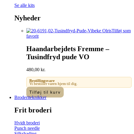
Se alle kits
Nyheder
Tilføj som
favorit
Haandarbejdets Fremme –
Tusindfryd pude VO
480,00
kr.
Bestillingsvare
Vi bestiller varen hjem til dig.
Tilføj til kurv
Broderiteknikker
Frit broderi
Hvidt broderi
Punch needle
Silkshading