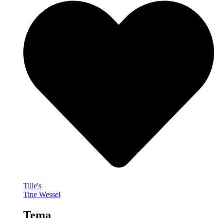
Tille's
Tine Wessel
Tema