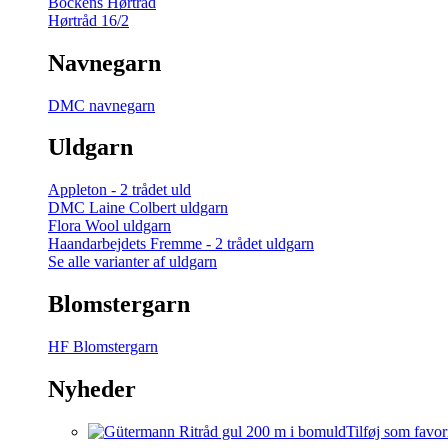
Bockens Hørtråd
Hørtråd 16/2
Navnegarn
DMC navnegarn
Uldgarn
Appleton - 2 trådet uld
DMC Laine Colbert uldgarn
Flora Wool uldgarn
Haandarbejdets Fremme - 2 trådet uldgarn
Se alle varianter af uldgarn
Blomstergarn
HF Blomstergarn
Nyheder
Tilføj som favor