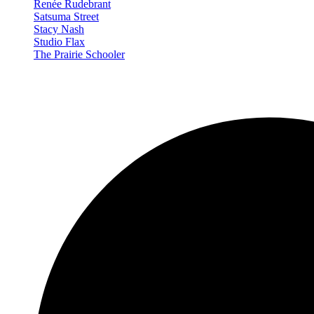
Renée Rudebrant
Satsuma Street
Stacy Nash
Studio Flax
The Prairie Schooler