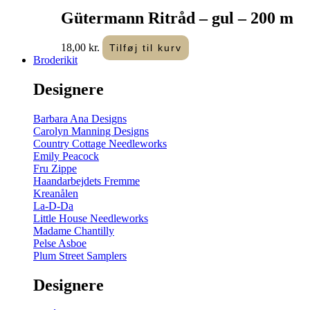
Gütermann Ritråd – gul – 200 m
18,00
kr.
Tilføj til kurv
Broderikit
Designere
Barbara Ana Designs
Carolyn Manning Designs
Country Cottage Needleworks
Emily Peacock
Fru Zippe
Haandarbejdets Fremme
Kreanålen
La-D-Da
Little House Needleworks
Madame Chantilly
Pelse Asboe
Plum Street Samplers
Designere