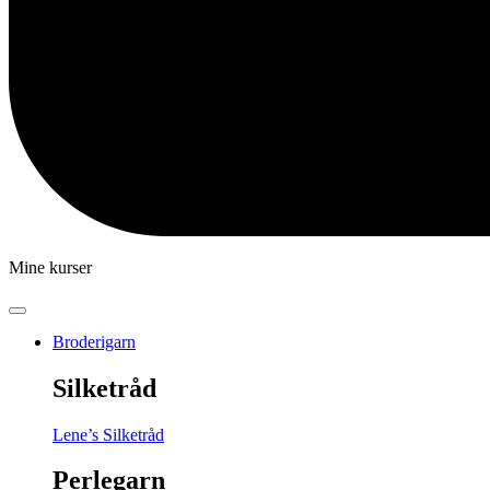
Mine kurser
Broderigarn
Silketråd
Lene’s Silketråd
Perlegarn