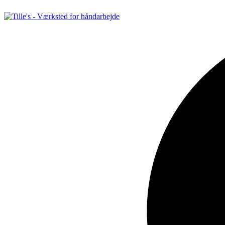
Videre
til
indhold