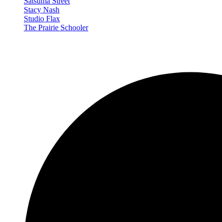
Satsuma Street
Stacy Nash
Studio Flax
The Prairie Schooler