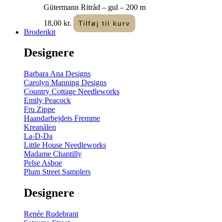
Gütermann Ritråd – gul – 200 m
18,00
kr.
Tilføj til kurv
Broderikit
Designere
Barbara Ana Designs
Carolyn Manning Designs
Country Cottage Needleworks
Emily Peacock
Fru Zippe
Haandarbejdets Fremme
Kreanålen
La-D-Da
Little House Needleworks
Madame Chantilly
Pelse Asboe
Plum Street Samplers
Designere
Renée Rudebrant