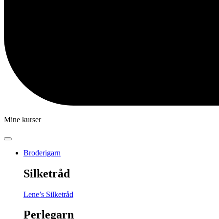
Mine kurser
Broderigarn
Silketråd
Lene’s Silketråd
Perlegarn