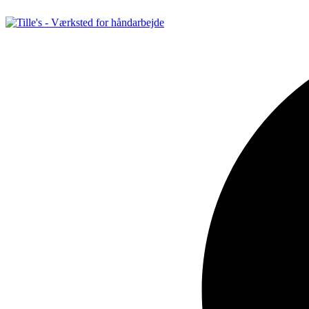
Videre
til
indhold