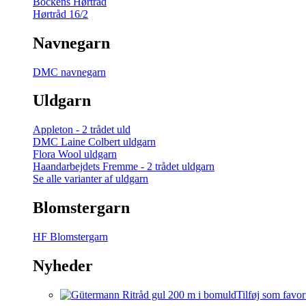
Bockens Hørtråd
Hørtråd 16/2
Navnegarn
DMC navnegarn
Uldgarn
Appleton - 2 trådet uld
DMC Laine Colbert uldgarn
Flora Wool uldgarn
Haandarbejdets Fremme - 2 trådet uldgarn
Se alle varianter af uldgarn
Blomstergarn
HF Blomstergarn
Nyheder
Tilføj som favor