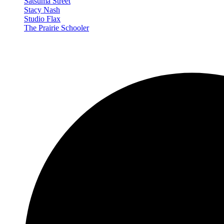
Satsuma Street
Stacy Nash
Studio Flax
The Prairie Schooler