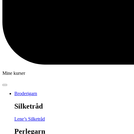
Mine kurser
Broderigarn
Silketråd
Lene’s Silketråd
Perlegarn