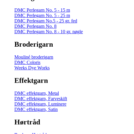
DMC Perlegarn No. 5 - 15 m
DMC Perlegarn No. 5 - 25 m
DMC Perlegarn No.5 - 25 gr. fed
DMC Perlegarn No. 8
DMC Perlegarn No. 8 - 10 gr. nøgle
Broderigarn
Mouliné broderigarn
DMC Coloris
Weeks Dye Works
Effektgarn
DMC effektgarn, Metal
DMC effektgarn, Farveskift
DMC effektgarn, Luminere
DMC effektgarn, Satin
Hørtråd