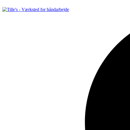
Videre
til
indhold