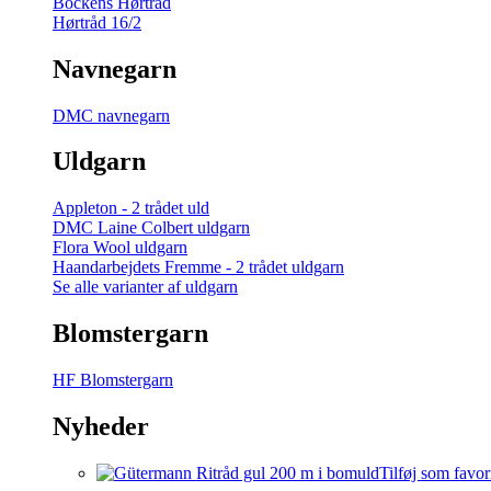
Bockens Hørtråd
Hørtråd 16/2
Navnegarn
DMC navnegarn
Uldgarn
Appleton - 2 trådet uld
DMC Laine Colbert uldgarn
Flora Wool uldgarn
Haandarbejdets Fremme - 2 trådet uldgarn
Se alle varianter af uldgarn
Blomstergarn
HF Blomstergarn
Nyheder
Tilføj som favor