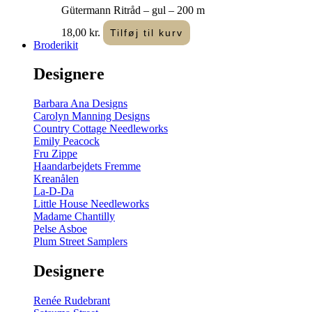
Gütermann Ritråd – gul – 200 m
18,00
kr.
Tilføj til kurv
Broderikit
Designere
Barbara Ana Designs
Carolyn Manning Designs
Country Cottage Needleworks
Emily Peacock
Fru Zippe
Haandarbejdets Fremme
Kreanålen
La-D-Da
Little House Needleworks
Madame Chantilly
Pelse Asboe
Plum Street Samplers
Designere
Renée Rudebrant