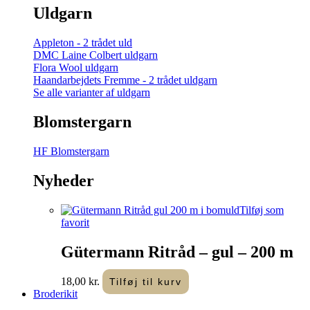
Uldgarn
Appleton - 2 trådet uld
DMC Laine Colbert uldgarn
Flora Wool uldgarn
Haandarbejdets Fremme - 2 trådet uldgarn
Se alle varianter af uldgarn
Blomstergarn
HF Blomstergarn
Nyheder
Tilføj som
favorit
Gütermann Ritråd – gul – 200 m
18,00
kr.
Tilføj til kurv
Broderikit