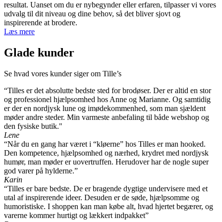
resultat. Uanset om du er nybegynder eller erfaren, tilpasser vi vores
udvalg til dit niveau og dine behov, så det bliver sjovt og
inspirerende at brodere.
Læs mere
Glade kunder
Se hvad vores kunder siger om Tille’s
“Tilles er det absolutte bedste sted for brodøser. Der er altid en stor
og professionel hjælpsomhed hos Anne og Marianne. Og samtidig
er der en nordjysk lune og imødekommenhed, som man sjældent
møder andre steder. Min varmeste anbefaling til både webshop og
den fysiske butik."
Lene
“Når du en gang har været i “kløerne” hos Tilles er man hooked.
Den kompetence, hjælpsomhed og nærhed, krydret med nordjysk
humør, man møder er uovertruffen. Herudover har de nogle super
god varer på hylderne.”
Karin
“Tilles er bare bedste. De er bragende dygtige undervisere med et
utal af inspirerende ideer. Desuden er de søde, hjælpsomme og
humoristiske. I shoppen kan man købe alt, hvad hjertet begærer, og
varerne kommer hurtigt og lækkert indpakket”