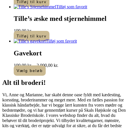
Tilføj til kurv
Tilføj som favorit
Tille’s æske med stjernehimmel
199,00
kr.
Tilføj til kurv
Tilføj som favorit
Gavekort
Prisinterval:
100,00
kr.
–
2.000,00
kr.
100,00 kr.
Vælg beløb
Dette
til
vare
2.000,00 kr.
Alt til
broderi
!​
har
flere
Vi, Anne og Marianne, har skabt denne oase fyldt med kædesting,
varianter.
korssting, broderirammer og meget mere. Med en fælles passion for
Mulighederne
klassisk håndarbejde, har vi begge lært kunsten fra vores mødre og
kan
bedstemødre, og vi har gennemført kurser på Skals Højskole og Den
vælges
Klassiske Broderiskole. I vores webshop finder du alt, hvad du
på
behøver til dit broderiprojekt. Vi tilbyder kvalitetsgarner, mønstre,
varesiden
kits og værktøj, der er nøje udvalgt for at sikre, at du får det bedste