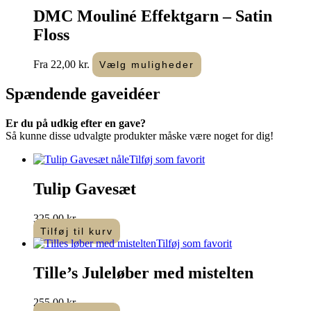
DMC Mouliné Effektgarn – Satin
Floss
Dette
Fra
22,00
kr.
Vælg muligheder
vare
har
Spændende
gaveidéer
flere
varianter.
Er du på udkig efter en gave?
Mulighederne
Så kunne disse udvalgte produkter måske være noget for dig!
kan
vælges
Tilføj som favorit
på
varesiden
Tulip Gavesæt
325,00
kr.
Tilføj til kurv
Tilføj som favorit
Tille’s Juleløber med mistelten
255,00
kr.