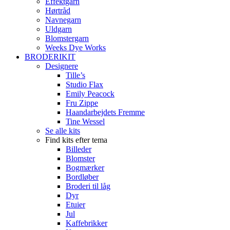
Effektgarn
Hørtråd
Navnegarn
Uldgarn
Blomstergarn
Weeks Dye Works
BRODERIKIT
Designere
Tille’s
Studio Flax
Emily Peacock
Fru Zippe
Haandarbejdets Fremme
Tine Wessel
Se alle kits
Find kits efter tema
Billeder
Blomster
Bogmærker
Bordløber
Broderi til låg
Dyr
Etuier
Jul
Kaffebrikker