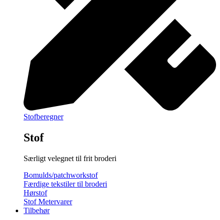
Stofberegner
Stof
Særligt velegnet til frit broderi
Bomulds/patchworkstof
Færdige tekstiler til broderi
Hørstof
Stof Metervarer
Tilbehør