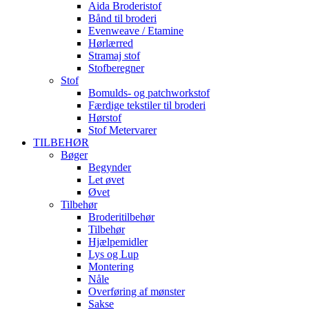
Aida Broderistof
Bånd til broderi
Evenweave / Etamine
Hørlærred
Stramaj stof
Stofberegner
Stof
Bomulds- og patchworkstof
Færdige tekstiler til broderi
Hørstof
Stof Metervarer
TILBEHØR
Bøger
Begynder
Let øvet
Øvet
Tilbehør
Broderitilbehør
Tilbehør
Hjælpemidler
Lys og Lup
Montering
Nåle
Overføring af mønster
Sakse