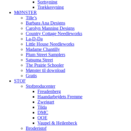
Sortsyning
Trækkesyning
MØNSTER
Tille’s
Barbara Ana Designs
Carolyn Manning Designs
Country Cottage Needleworks
La-D-Da
Little House Needleworks
Madame Chantilly
Plum Street Samplers
Satsuma Street
The Prairie Schooler
Mønster til download
Gratis
STOF
Stofproducenter
Freudenberg
Haandarbejdets Fremme
Zweigart
Tilda
DMC
OOE
Vaupel & Heilenbeck
Broderistof