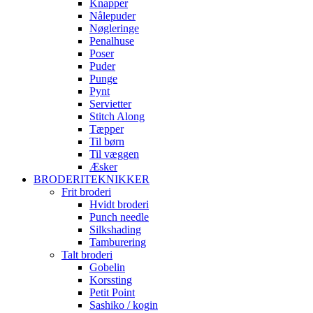
Knapper
Nålepuder
Nøgleringe
Penalhuse
Poser
Puder
Punge
Pynt
Servietter
Stitch Along
Tæpper
Til børn
Til væggen
Æsker
BRODERITEKNIKKER
Frit broderi
Hvidt broderi
Punch needle
Silkshading
Tamburering
Talt broderi
Gobelin
Korssting
Petit Point
Sashiko / kogin