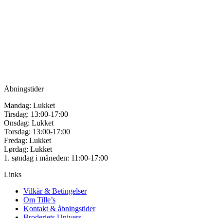
Tille’s – Værksted
for håndarbejde
Vandmanden 12B
9200 Aalborg SV
Tlf.: +45
81987264
Mail:
info@tilles.dk
CVR: 42501328
Åbningstider
Mandag: Lukket
Tirsdag: 13:00-17:00
Onsdag: Lukket
Torsdag: 13:00-17:00
Fredag: Lukket
Lørdag: Lukket
1. søndag i måneden: 11:00-17:00
Links
Vilkår & Betingelser
Om Tille’s
Kontakt & åbningstider
Broderiets Univers