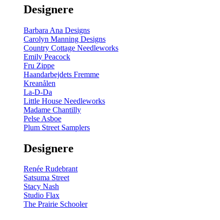
Designere
Barbara Ana Designs
Carolyn Manning Designs
Country Cottage Needleworks
Emily Peacock
Fru Zippe
Haandarbejdets Fremme
Kreanålen
La-D-Da
Little House Needleworks
Madame Chantilly
Pelse Asboe
Plum Street Samplers
Designere
Renée Rudebrant
Satsuma Street
Stacy Nash
Studio Flax
The Prairie Schooler