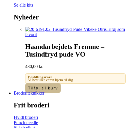
Se alle kits
Nyheder
Tilføj som
favorit
Haandarbejdets Fremme –
Tusindfryd pude VO
480,00
kr.
Bestillingsvare
Vi bestiller varen hjem til dig.
Tilføj til kurv
Broderiteknikker
Frit broderi
Hvidt broderi
Punch needle
Silkshading