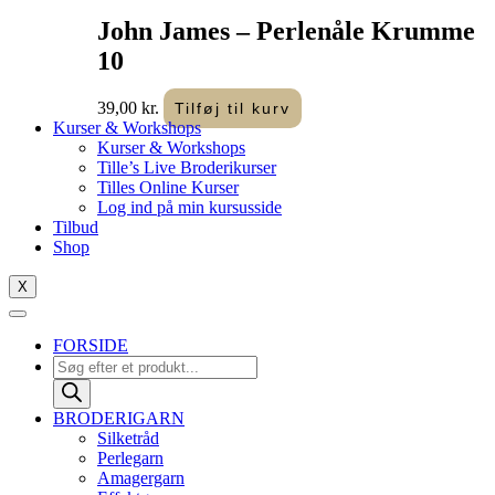
John James – Perlenåle Krumme
10
39,00
kr.
Tilføj til kurv
Kurser & Workshops
Kurser & Workshops
Tille’s Live Broderikurser
Tilles Online Kurser
Log ind på min kursusside
Tilbud
Shop
X
FORSIDE
Products
search
BRODERIGARN
Silketråd
Perlegarn
Amagergarn