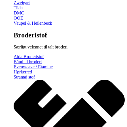
Zweigart
Tilda
DMC
OOE
Vaupel & Heilenbeck
Broderistof
Særligt velegnet til talt broderi
Aida Broderistof
Bånd til broderi
Evenweave / Etamine
Hørlærred
Stramaj stof