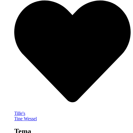
Tille's
Tine Wessel
Tema