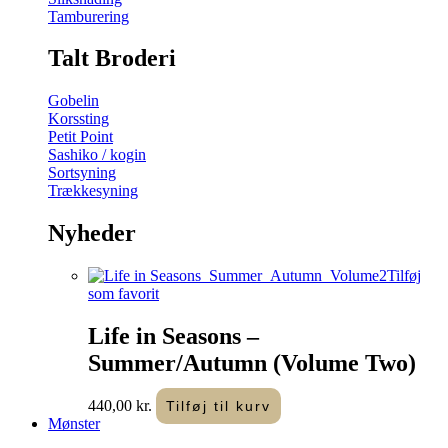
Tamburering
Talt Broderi
Gobelin
Korssting
Petit Point
Sashiko / kogin
Sortsyning
Trækkesyning
Nyheder
Tilføj
som favorit
Life in Seasons –
Summer/Autumn (Volume Two)
440,00
kr.
Tilføj til kurv
Mønster