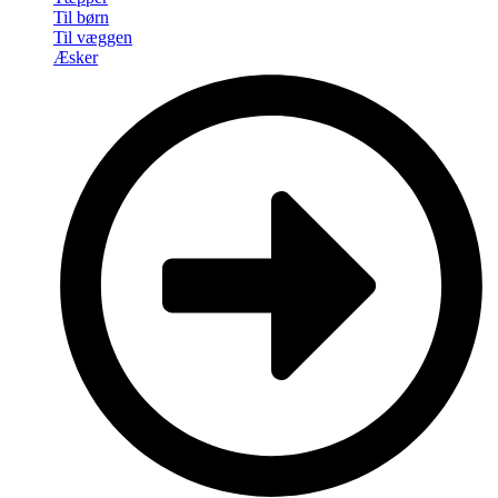
Til børn
Til væggen
Æsker