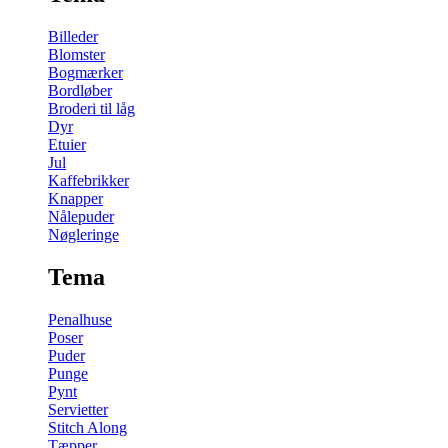
Billeder
Blomster
Bogmærker
Bordløber
Broderi til låg
Dyr
Etuier
Jul
Kaffebrikker
Knapper
Nålepuder
Nøgleringe
Tema
Penalhuse
Poser
Puder
Punge
Pynt
Servietter
Stitch Along
Tæpper