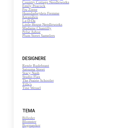
Country Cottage Needleworks
Emily Peacock
Fru Zippe
Haandarbejdets Fremme
Kreanålen
La-D-Da
Little House Needleworks
Madame Chantilly
Pelse Asboe
Plum Street Samplers
DESIGNERE
Renée Rudebrant
Satsuma Street
Stacy Nash
Studio Flax
The Prairie Schooler
Tille's
Tine Wessel
TEMA
Billeder
Blomster
Bogmærker