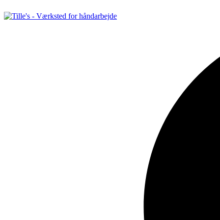
Videre
til
indhold