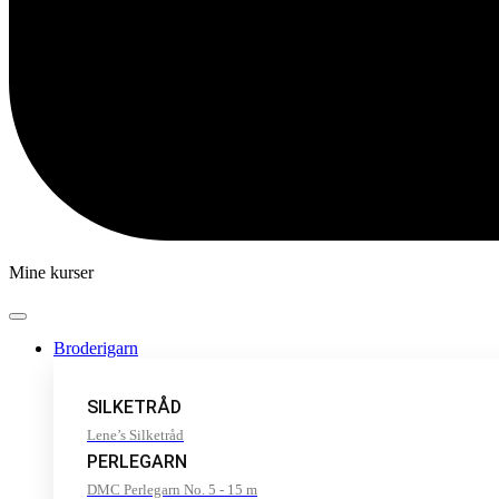
Mine kurser
Broderigarn
SILKETRÅD
Lene’s Silketråd
PERLEGARN
DMC Perlegarn No. 5 - 15 m