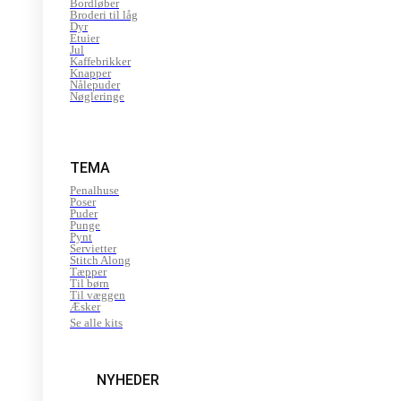
Bordløber
Broderi til låg
Dyr
Etuier
Jul
Kaffebrikker
Knapper
Nålepuder
Nøgleringe
TEMA
Penalhuse
Poser
Puder
Punge
Pynt
Servietter
Stitch Along
Tæpper
Til børn
Til væggen
Æsker
Se alle kits
NYHEDER