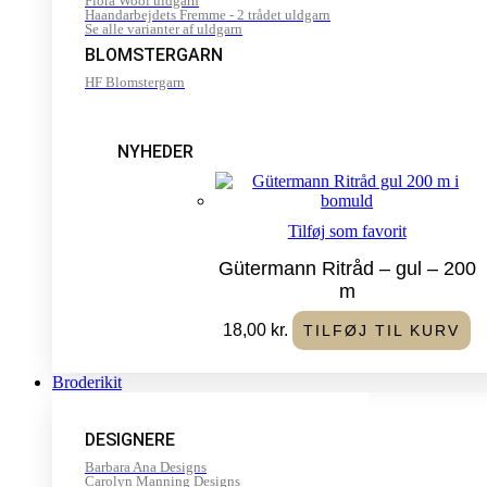
Flora Wool uldgarn
Haandarbejdets Fremme - 2 trådet uldgarn
Se alle varianter af uldgarn
BLOMSTERGARN
HF Blomstergarn
NYHEDER
Tilføj som favorit
Gütermann Ritråd – gul – 200
m
18,00
kr.
TILFØJ TIL KURV
Broderikit
DESIGNERE
Barbara Ana Designs
Carolyn Manning Designs