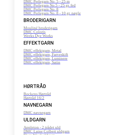
DMC Perlegarn No. 5 - 25 m
DMC Perlegarn No.5 - 25 gr. fed
DMC Perlegarn No. 8
DMC Perlegarn No. 8 - 10 gr. nøgle
BRODERIGARN
Mouliné broderigarn
DMC Coloris
Weeks Dye Works
EFFEKTGARN
DMC effektgarn, Metal
DMC effektgarn, Farveskift
DMC effektgarn, Luminere
DMC effektgarn, Satin
HØRTRÅD
Bockens Hørtråd
Hørtråd 16/2
NAVNEGARN
DMC navnegarn
ULDGARN
Appleton - 2 trådet uld
DMC Laine Colbert uldgarn