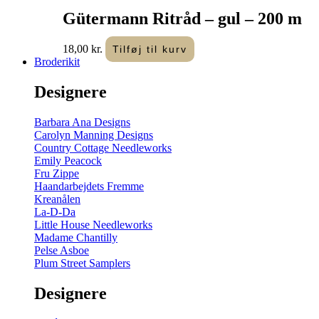
Gütermann Ritråd – gul – 200 m
18,00
kr.
Tilføj til kurv
Broderikit
Designere
Barbara Ana Designs
Carolyn Manning Designs
Country Cottage Needleworks
Emily Peacock
Fru Zippe
Haandarbejdets Fremme
Kreanålen
La-D-Da
Little House Needleworks
Madame Chantilly
Pelse Asboe
Plum Street Samplers
Designere