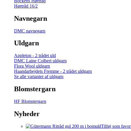
Bockens Hørtråd
Hørtråd 16/2
Navnegarn
DMC navnegarn
Uldgarn
Appleton - 2 trådet uld
DMC Laine Colbert uldgarn
Flora Wool uldgarn
Haandarbejdets Fremme - 2 trådet uldgarn
Se alle varianter af uldgarn
Blomstergarn
HF Blomstergarn
Nyheder
Tilføj som favor