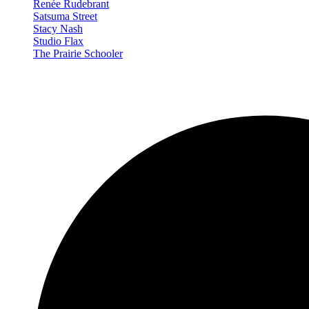
Renée Rudebrant
Satsuma Street
Stacy Nash
Studio Flax
The Prairie Schooler