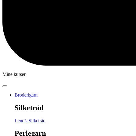
Mine kurser
Broderigarn
Silketråd
Lene’s Silketråd
Perlegarn