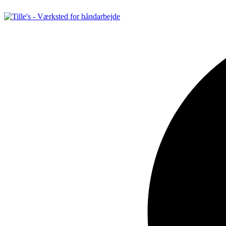
Videre
til
indhold