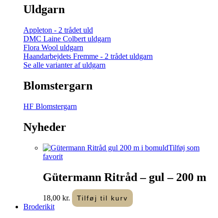
Uldgarn
Appleton - 2 trådet uld
DMC Laine Colbert uldgarn
Flora Wool uldgarn
Haandarbejdets Fremme - 2 trådet uldgarn
Se alle varianter af uldgarn
Blomstergarn
HF Blomstergarn
Nyheder
Tilføj som
favorit
Gütermann Ritråd – gul – 200 m
18,00
kr.
Tilføj til kurv
Broderikit