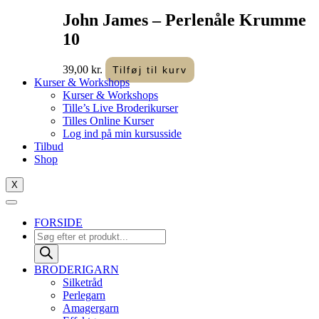
John James – Perlenåle Krumme
10
39,00
kr.
Tilføj til kurv
Kurser & Workshops
Kurser & Workshops
Tille’s Live Broderikurser
Tilles Online Kurser
Log ind på min kursusside
Tilbud
Shop
X
FORSIDE
Products
search
BRODERIGARN
Silketråd
Perlegarn
Amagergarn