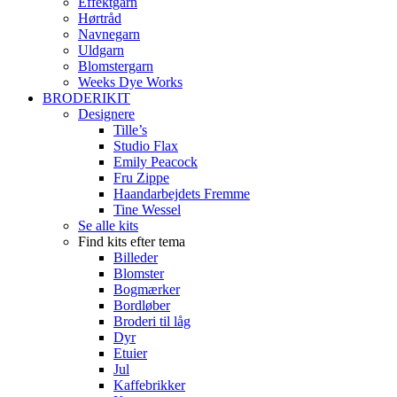
Effektgarn
Hørtråd
Navnegarn
Uldgarn
Blomstergarn
Weeks Dye Works
BRODERIKIT
Designere
Tille’s
Studio Flax
Emily Peacock
Fru Zippe
Haandarbejdets Fremme
Tine Wessel
Se alle kits
Find kits efter tema
Billeder
Blomster
Bogmærker
Bordløber
Broderi til låg
Dyr
Etuier
Jul
Kaffebrikker