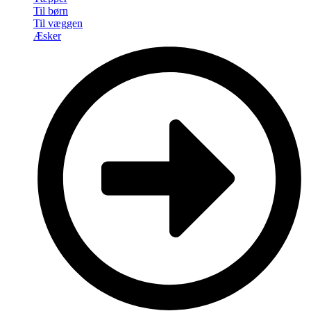
Til børn
Til væggen
Æsker