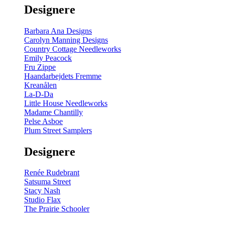
Designere
Barbara Ana Designs
Carolyn Manning Designs
Country Cottage Needleworks
Emily Peacock
Fru Zippe
Haandarbejdets Fremme
Kreanålen
La-D-Da
Little House Needleworks
Madame Chantilly
Pelse Asboe
Plum Street Samplers
Designere
Renée Rudebrant
Satsuma Street
Stacy Nash
Studio Flax
The Prairie Schooler