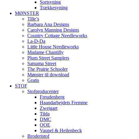
Sortsyning
Trækkesyning
MØNSTER
Tille’s
Barbara Ana Designs
Carolyn Manning Designs
Country Cottage Needleworks
La-D-Da
Little House Needleworks
Madame Chantilly
Plum Street Samplers
Satsuma Street
The Prairie Schooler
Mønster til download
Gratis
STOF
Stofproducenter
Freudenberg
Haandarbejdets Fremme
Zweigart
Tilda
DMC
OOE
Vaupel & Heilenbeck
Broderistof