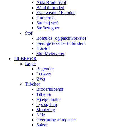
Aida Broderistof
Bånd til broderi
Evenweave / Etamine
Hørlærred
Stramaj stof
Stofberegner
Stof
Bomulds- og patchworkstof
Færdige tekstiler til broderi
Hørstof
Stof Metervarer
TILBEHØR
Bøger
Begynder
Let øvet
Øvet
Tilbehør
Broderitilbehør
Tilbehør
Hjælpemidler
Lys og Lup
Montering
Nåle
Overføring af mønster
Sakse