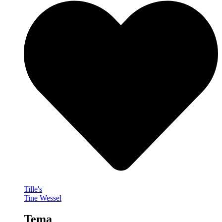
Tille's
Tine Wessel
Tema