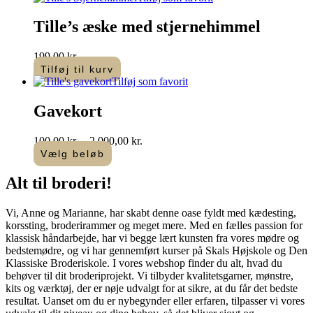
Tille’s æske med stjernehimmel
199,00
kr.
Tilføj til kurv
Tilføj som favorit
Gavekort
Prisinterval:
100,00
kr.
–
2.000,00
kr.
100,00 kr.
Vælg beløb
Dette
til
vare
2.000,00 kr.
Alt til
broderi
!​
har
flere
Vi, Anne og Marianne, har skabt denne oase fyldt med kædesting,
varianter.
korssting, broderirammer og meget mere. Med en fælles passion for
Mulighederne
klassisk håndarbejde, har vi begge lært kunsten fra vores mødre og
kan
bedstemødre, og vi har gennemført kurser på Skals Højskole og Den
vælges
Klassiske Broderiskole. I vores webshop finder du alt, hvad du
på
behøver til dit broderiprojekt. Vi tilbyder kvalitetsgarner, mønstre,
varesiden
kits og værktøj, der er nøje udvalgt for at sikre, at du får det bedste
resultat. Uanset om du er nybegynder eller erfaren, tilpasser vi vores