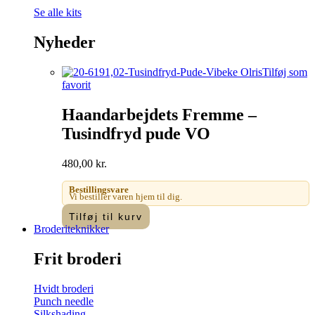
Se alle kits
Nyheder
Tilføj som
favorit
Haandarbejdets Fremme –
Tusindfryd pude VO
480,00
kr.
Bestillingsvare
Vi bestiller varen hjem til dig.
Tilføj til kurv
Broderiteknikker
Frit broderi
Hvidt broderi
Punch needle
Silkshading