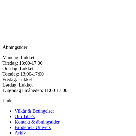
for håndarbejde
Vandmanden 12B
9200 Aalborg SV
Tlf.: +45
81987264
Mail:
info@tilles.dk
CVR: 42501328
Åbningstider
Mandag: Lukket
Tirsdag: 13:00-17:00
Onsdag: Lukket
Torsdag: 13:00-17:00
Fredag: Lukket
Lørdag: Lukket
1. søndag i måneden: 11:00-17:00
Links
Vilkår & Betingelser
Om Tille’s
Kontakt & åbningstider
Broderiets Univers
Arkiv