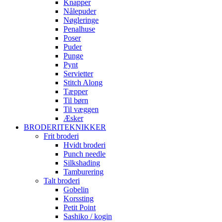
Knapper
Nålepuder
Nøgleringe
Penalhuse
Poser
Puder
Punge
Pynt
Servietter
Stitch Along
Tæpper
Til børn
Til væggen
Æsker
BRODERITEKNIKKER
Frit broderi
Hvidt broderi
Punch needle
Silkshading
Tamburering
Talt broderi
Gobelin
Korssting
Petit Point
Sashiko / kogin