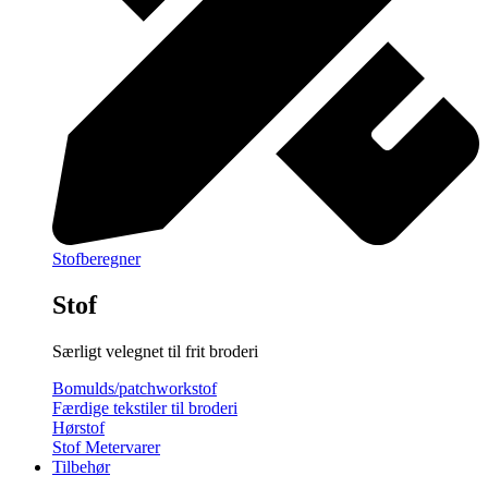
Stofberegner
Stof
Særligt velegnet til frit broderi
Bomulds/patchworkstof
Færdige tekstiler til broderi
Hørstof
Stof Metervarer
Tilbehør