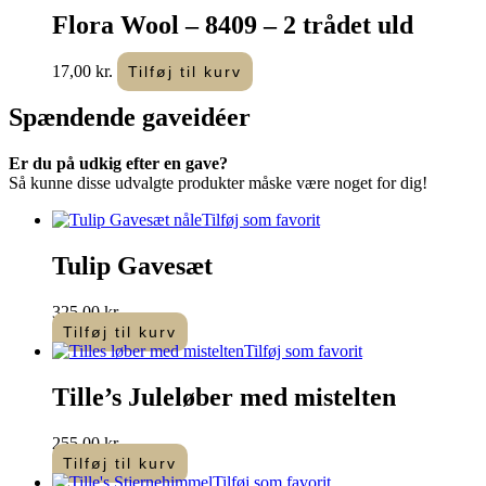
Flora Wool – 8409 – 2 trådet uld
17,00
kr.
Tilføj til kurv
Spændende
gaveidéer
Er du på udkig efter en gave?
Så kunne disse udvalgte produkter måske være noget for dig!
Tilføj som favorit
Tulip Gavesæt
325,00
kr.
Tilføj til kurv
Tilføj som favorit
Tille’s Juleløber med mistelten
255,00
kr.
Tilføj til kurv
Tilføj som favorit