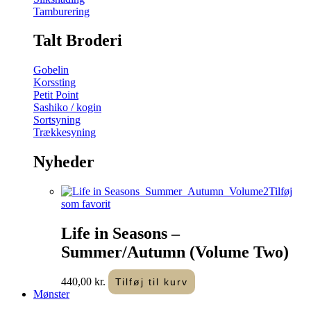
Tamburering
Talt Broderi
Gobelin
Korssting
Petit Point
Sashiko / kogin
Sortsyning
Trækkesyning
Nyheder
Tilføj
som favorit
Life in Seasons –
Summer/Autumn (Volume Two)
440,00
kr.
Tilføj til kurv
Mønster