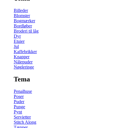
Billeder
Blomster
Bogmærker
Bordløber
Broderi til låg
Dyr
Etuier
Jul
Kaffebrikker
Knapper
Nålepuder
Nøgleringe
Tema
Penalhuse
Poser
Puder
Punge
Pynt
Servietter
Stitch Along
Tæpper