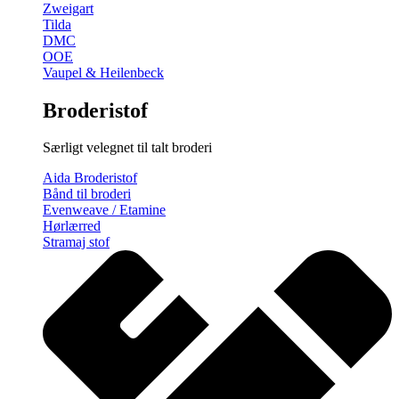
Zweigart
Tilda
DMC
OOE
Vaupel & Heilenbeck
Broderistof
Særligt velegnet til talt broderi
Aida Broderistof
Bånd til broderi
Evenweave / Etamine
Hørlærred
Stramaj stof