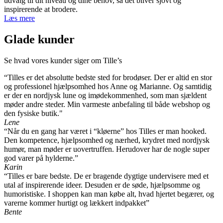
udvalg til dit niveau og dine behov, så det bliver sjovt og
inspirerende at brodere.
Læs mere
Glade kunder
Se hvad vores kunder siger om Tille’s
“Tilles er det absolutte bedste sted for brodøser. Der er altid en stor
og professionel hjælpsomhed hos Anne og Marianne. Og samtidig
er der en nordjysk lune og imødekommenhed, som man sjældent
møder andre steder. Min varmeste anbefaling til både webshop og
den fysiske butik."
Lene
“Når du en gang har været i “kløerne” hos Tilles er man hooked.
Den kompetence, hjælpsomhed og nærhed, krydret med nordjysk
humør, man møder er uovertruffen. Herudover har de nogle super
god varer på hylderne.”
Karin
“Tilles er bare bedste. De er bragende dygtige undervisere med et
utal af inspirerende ideer. Desuden er de søde, hjælpsomme og
humoristiske. I shoppen kan man købe alt, hvad hjertet begærer, og
varerne kommer hurtigt og lækkert indpakket”
Bente