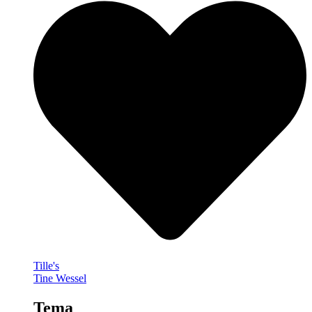
Tille's
Tine Wessel
Tema