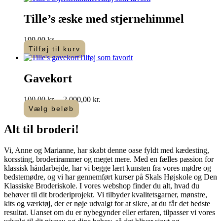
Tille’s æske med stjernehimmel
199,00
kr.
Tilføj til kurv
Tilføj som favorit
Gavekort
Prisinterval:
100,00
kr.
–
2.000,00
kr.
100,00 kr.
Vælg beløb
Dette
til
vare
2.000,00 kr.
Alt til
broderi
!​
har
flere
Vi, Anne og Marianne, har skabt denne oase fyldt med kædesting,
varianter.
korssting, broderirammer og meget mere. Med en fælles passion for
Mulighederne
klassisk håndarbejde, har vi begge lært kunsten fra vores mødre og
kan
bedstemødre, og vi har gennemført kurser på Skals Højskole og Den
vælges
Klassiske Broderiskole. I vores webshop finder du alt, hvad du
på
behøver til dit broderiprojekt. Vi tilbyder kvalitetsgarner, mønstre,
varesiden
kits og værktøj, der er nøje udvalgt for at sikre, at du får det bedste
resultat. Uanset om du er nybegynder eller erfaren, tilpasser vi vores