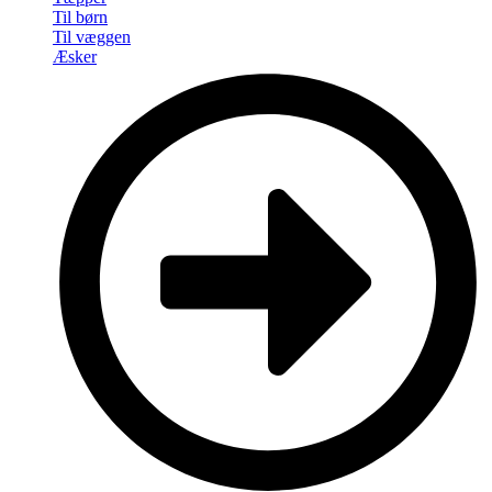
Til børn
Til væggen
Æsker