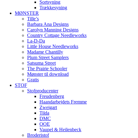
Sortsyning
Trækkesyning
MØNSTER
Tille’s
Barbara Ana Designs
Carolyn Manning Designs
Country Cottage Needleworks
La-D-Da
Little House Needleworks
Madame Chantilly
Plum Street Samplers
Satsuma Street
The Prairie Schooler
Mønster til download
Gratis
STOF
Stofproducenter
Freudenberg
Haandarbejdets Fremme
Zweigart
Tilda
DMC
OOE
Vaupel & Heilenbeck
Broderistof