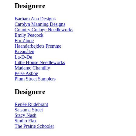
Designere
Barbara Ana Designs
Carolyn Manning Designs
Country Cottage Needleworks
Emily Peacock
Fru Zippe
Haandarbejdets Fremme
Kreanålen
La-D-Da
Little House Needleworks
Madame Chantilly
Pelse Asboe
Plum Street Samplers
Designere
Renée Rudebrant
Satsuma Street
Stacy Nash
Studio Flax
The Prairie Schooler