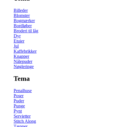
Billeder
Blomster
Bogmærker
Bordløber
Broderi til låg
Dyr
Etuier
Jul
Kaffebrikker
Knapper
Nålepuder
Nøgleringe
Tema
Penalhuse
Poser
Puder
Punge
Pynt
Servietter
Stitch Along
Tæpper