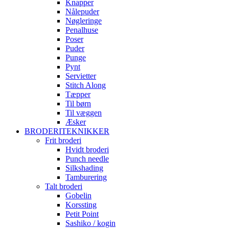
Knapper
Nålepuder
Nøgleringe
Penalhuse
Poser
Puder
Punge
Pynt
Servietter
Stitch Along
Tæpper
Til børn
Til væggen
Æsker
BRODERITEKNIKKER
Frit broderi
Hvidt broderi
Punch needle
Silkshading
Tamburering
Talt broderi
Gobelin
Korssting
Petit Point
Sashiko / kogin