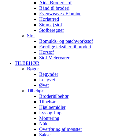
Aida Broderistof
Bånd til broderi
Evenweave / Etamine
Hørlærred
Stramaj stof
Stofberegner
Stof
Bomulds- og patchworkstof
Færdige tekstiler til broderi
Hørstof
Stof Metervarer
TILBEHØR
Bøger
Begynder
Let øvet
Øvet
Tilbehør
Broderitilbehør
Tilbehør
Hjælpemidler
Lys og Lup
Montering
Nåle
Overføring af mønster
Sakse