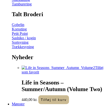
Tamburering
Talt Broderi
Gobelin
Korssting
Petit Point
Sashiko / kogin
Sortsyning
Trækkesyning
Nyheder
Tilføj
som favorit
Life in Seasons –
Summer/Autumn (Volume Two)
440,00
kr.
Tilføj til kurv
Mønster