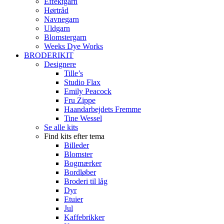
Effektgarn
Hørtråd
Navnegarn
Uldgarn
Blomstergarn
Weeks Dye Works
BRODERIKIT
Designere
Tille’s
Studio Flax
Emily Peacock
Fru Zippe
Haandarbejdets Fremme
Tine Wessel
Se alle kits
Find kits efter tema
Billeder
Blomster
Bogmærker
Bordløber
Broderi til låg
Dyr
Etuier
Jul
Kaffebrikker