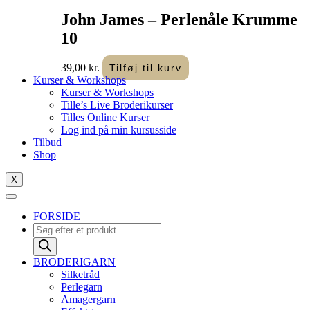
John James – Perlenåle Krumme
10
39,00
kr.
Tilføj til kurv
Kurser & Workshops
Kurser & Workshops
Tille’s Live Broderikurser
Tilles Online Kurser
Log ind på min kursusside
Tilbud
Shop
X
FORSIDE
Products
search
BRODERIGARN
Silketråd
Perlegarn
Amagergarn