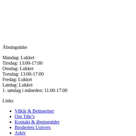
for håndarbejde
Vandmanden 12B
9200 Aalborg SV
Tlf.: +45
81987264
Mail:
info@tilles.dk
CVR: 42501328
Åbningstider
Mandag: Lukket
Tirsdag: 13:00-17:00
Onsdag: Lukket
Torsdag: 13:00-17:00
Fredag: Lukket
Lørdag: Lukket
1. søndag i måneden: 11:00-17:00
Links
Vilkår & Betingelser
Om Tille’s
Kontakt & åbningstider
Broderiets Univers
Arkiv