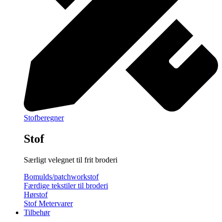
Stofberegner
Stof
Særligt velegnet til frit broderi
Bomulds/patchworkstof
Færdige tekstiler til broderi
Hørstof
Stof Metervarer
Tilbehør