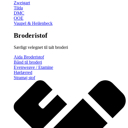
Zweigart
Tilda
DMC
OOE
Vaupel & Heilenbeck
Broderistof
Særligt velegnet til talt broderi
Aida Broderistof
Bånd til broderi
Evenweave / Etamine
Hørlærred
Stramaj stof