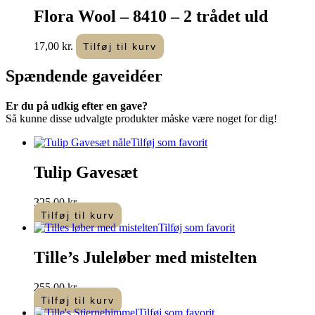
Flora Wool – 8410 – 2 trådet uld
17,00
kr.
Tilføj til kurv
Spændende
gaveidéer
Er du på udkig efter en gave?
Så kunne disse udvalgte produkter måske være noget for dig!
Tilføj som favorit
Tulip Gavesæt
325,00
kr.
Tilføj til kurv
Tilføj som favorit
Tille’s Juleløber med mistelten
255,00
kr.
Tilføj til kurv
Tilføj som favorit