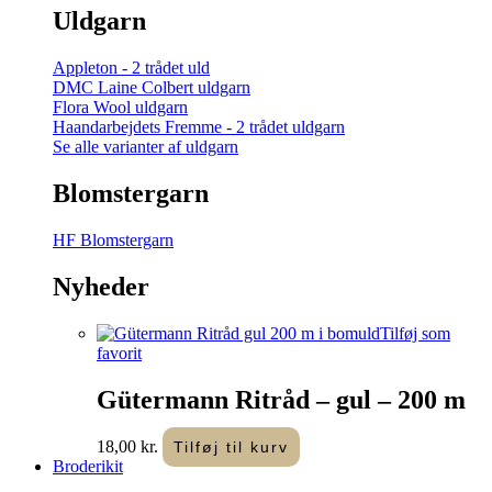
Uldgarn
Appleton - 2 trådet uld
DMC Laine Colbert uldgarn
Flora Wool uldgarn
Haandarbejdets Fremme - 2 trådet uldgarn
Se alle varianter af uldgarn
Blomstergarn
HF Blomstergarn
Nyheder
Tilføj som
favorit
Gütermann Ritråd – gul – 200 m
18,00
kr.
Tilføj til kurv
Broderikit