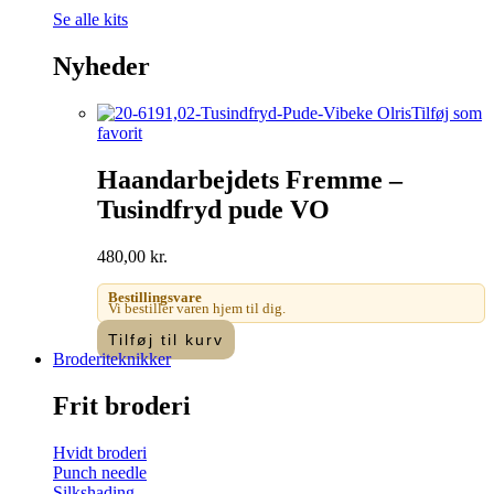
Se alle kits
Nyheder
Tilføj som
favorit
Haandarbejdets Fremme –
Tusindfryd pude VO
480,00
kr.
Bestillingsvare
Vi bestiller varen hjem til dig.
Tilføj til kurv
Broderiteknikker
Frit broderi
Hvidt broderi
Punch needle
Silkshading