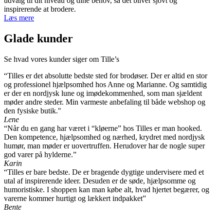
udvalg til dit niveau og dine behov, så det bliver sjovt og
inspirerende at brodere.
Læs mere
Glade kunder
Se hvad vores kunder siger om Tille’s
“Tilles er det absolutte bedste sted for brodøser. Der er altid en stor
og professionel hjælpsomhed hos Anne og Marianne. Og samtidig
er der en nordjysk lune og imødekommenhed, som man sjældent
møder andre steder. Min varmeste anbefaling til både webshop og
den fysiske butik."
Lene
“Når du en gang har været i “kløerne” hos Tilles er man hooked.
Den kompetence, hjælpsomhed og nærhed, krydret med nordjysk
humør, man møder er uovertruffen. Herudover har de nogle super
god varer på hylderne.”
Karin
“Tilles er bare bedste. De er bragende dygtige undervisere med et
utal af inspirerende ideer. Desuden er de søde, hjælpsomme og
humoristiske. I shoppen kan man købe alt, hvad hjertet begærer, og
varerne kommer hurtigt og lækkert indpakket”
Bente