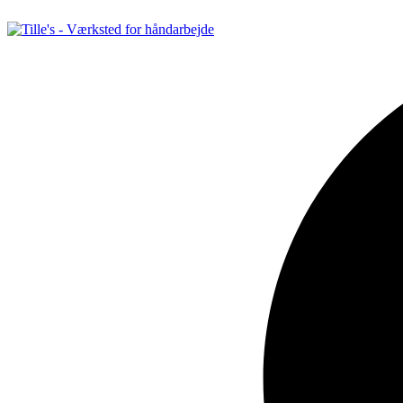
Videre
til
indhold