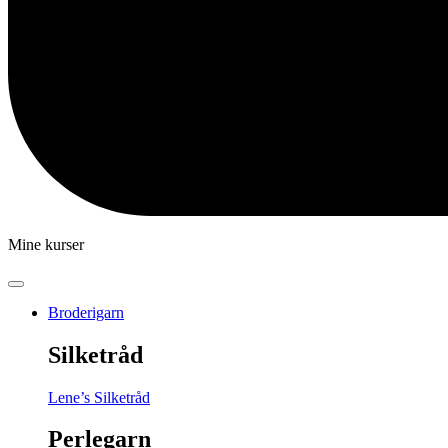
Mine kurser
Broderigarn
Silketråd
Lene’s Silketråd
Perlegarn