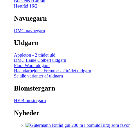
Bockens Hørtråd
Hørtråd 16/2
Navnegarn
DMC navnegarn
Uldgarn
Appleton - 2 trådet uld
DMC Laine Colbert uldgarn
Flora Wool uldgarn
Haandarbejdets Fremme - 2 trådet uldgarn
Se alle varianter af uldgarn
Blomstergarn
HF Blomstergarn
Nyheder
Tilføj som favor