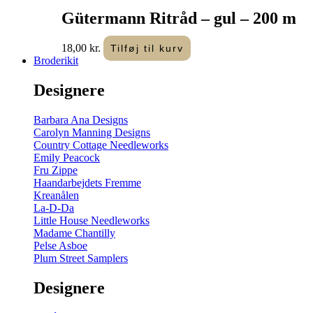
Gütermann Ritråd – gul – 200 m
18,00
kr.
Tilføj til kurv
Broderikit
Designere
Barbara Ana Designs
Carolyn Manning Designs
Country Cottage Needleworks
Emily Peacock
Fru Zippe
Haandarbejdets Fremme
Kreanålen
La-D-Da
Little House Needleworks
Madame Chantilly
Pelse Asboe
Plum Street Samplers
Designere