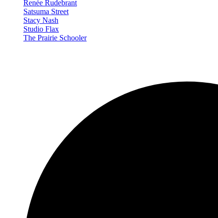
Renée Rudebrant
Satsuma Street
Stacy Nash
Studio Flax
The Prairie Schooler