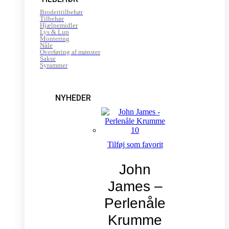
Broderitilbehør
Tilbehør
Hjælpemidler
Lys & Lup
Montering
Nåle
Overføring af mønster
Sakse
Syrammer
NYHEDER
Tilføj som favorit
John
James –
Perlenåle
Krumme