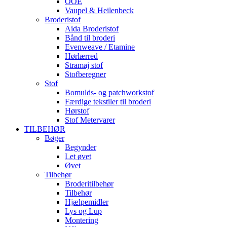
OOE
Vaupel & Heilenbeck
Broderistof
Aida Broderistof
Bånd til broderi
Evenweave / Etamine
Hørlærred
Stramaj stof
Stofberegner
Stof
Bomulds- og patchworkstof
Færdige tekstiler til broderi
Hørstof
Stof Metervarer
TILBEHØR
Bøger
Begynder
Let øvet
Øvet
Tilbehør
Broderitilbehør
Tilbehør
Hjælpemidler
Lys og Lup
Montering