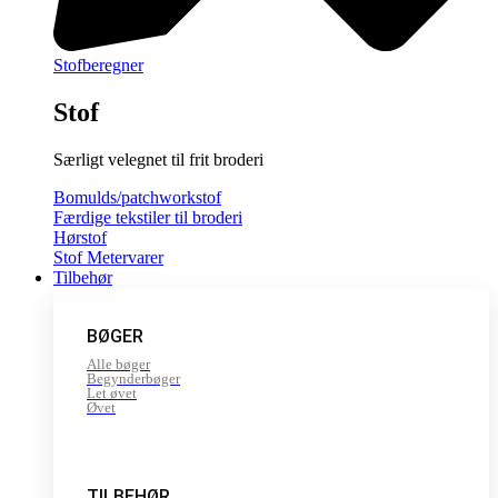
Stofberegner
Stof
Særligt velegnet til frit broderi
Bomulds/patchworkstof
Færdige tekstiler til broderi
Hørstof
Stof Metervarer
Tilbehør
BØGER
Alle bøger
Begynderbøger
Let øvet
Øvet
TILBEHØR