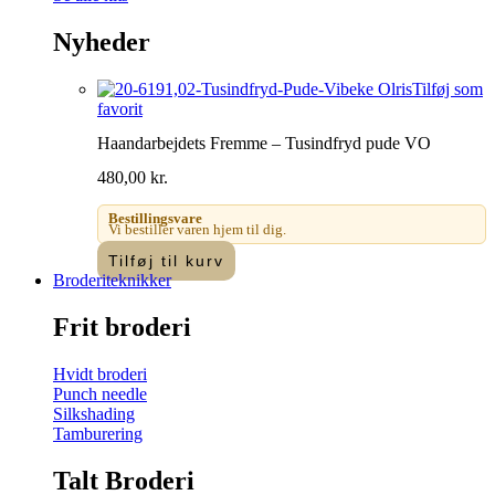
Nyheder
Tilføj som
favorit
Haandarbejdets Fremme – Tusindfryd pude VO
480,00
kr.
Bestillingsvare
Vi bestiller varen hjem til dig.
Tilføj til kurv
Broderiteknikker
Frit broderi
Hvidt broderi
Punch needle
Silkshading
Tamburering
Talt Broderi