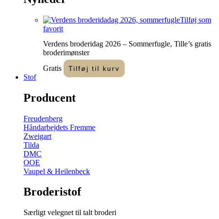
Tilføj som
favorit
Verdens broderidag 2026 – Sommerfugle, Tille’s gratis
broderimønster
Gratis
Tilføj til kurv
Stof
Producent
Freudenberg
Håndarbejdets Fremme
Zweigart
Tilda
DMC
OOE
Vaupel & Heilenbeck
Broderistof
Særligt velegnet til talt broderi