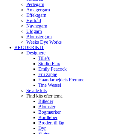
Perlegarn
Amagergarn
Effektgarn
Hørtråd
Navnegarn
Uldgarn
Blomstergarn
Weeks Dye Works
BRODERIKIT
Designere
Tille’s
Studio Flax
Emily Peacock
Fru Zippe
Haandarbejdets Fremme
Tine Wessel
Se alle kits
Find kits efter tema
Billeder
Blomster
Bogmærker
Bordløber
Broderi til låg
Dyr
Etuier