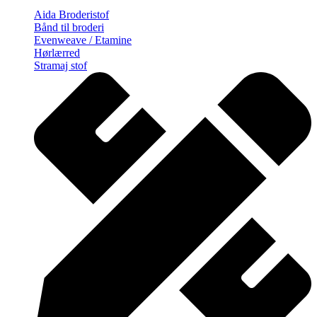
Aida Broderistof
Bånd til broderi
Evenweave / Etamine
Hørlærred
Stramaj stof