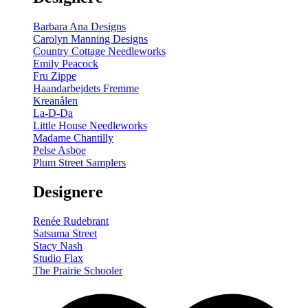
Barbara Ana Designs
Carolyn Manning Designs
Country Cottage Needleworks
Emily Peacock
Fru Zippe
Haandarbejdets Fremme
Kreanålen
La-D-Da
Little House Needleworks
Madame Chantilly
Pelse Asboe
Plum Street Samplers
Designere
Renée Rudebrant
Satsuma Street
Stacy Nash
Studio Flax
The Prairie Schooler