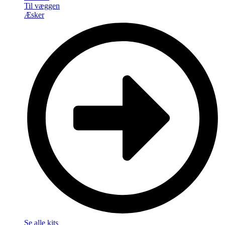
Til væggen
Æsker
Se alle kits