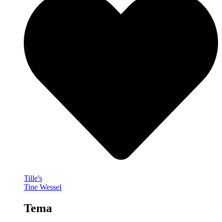
Tille's
Tine Wessel
Tema