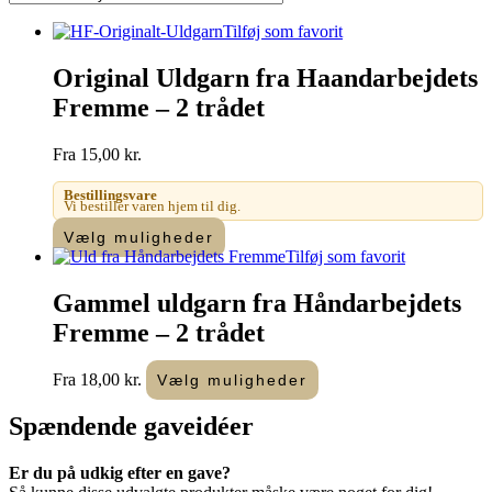
Tilføj som favorit
Original Uldgarn fra Haandarbejdets
Fremme – 2 trådet
Fra
15,00
kr.
Bestillingsvare
Vi bestiller varen hjem til dig.
Dette
Vælg muligheder
vare
Tilføj som favorit
har
flere
Gammel uldgarn fra Håndarbejdets
varianter.
Fremme – 2 trådet
Mulighederne
kan
vælges
Dette
Fra
18,00
kr.
Vælg muligheder
på
vare
varesiden
har
Spændende
gaveidéer
flere
varianter.
Er du på udkig efter en gave?
Mulighederne