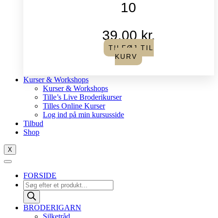
10
39,00
kr.
TILFØJ TIL
KURV
Kurser & Workshops
Kurser & Workshops
Tille’s Live Broderikurser
Tilles Online Kurser
Log ind på min kursusside
Tilbud
Shop
X
FORSIDE
Products
search
BRODERIGARN
Silketråd