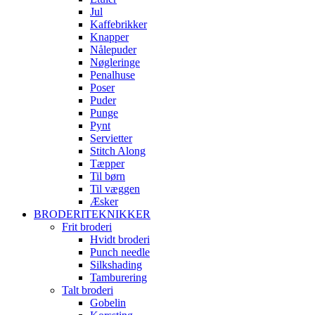
Jul
Kaffebrikker
Knapper
Nålepuder
Nøgleringe
Penalhuse
Poser
Puder
Punge
Pynt
Servietter
Stitch Along
Tæpper
Til børn
Til væggen
Æsker
BRODERITEKNIKKER
Frit broderi
Hvidt broderi
Punch needle
Silkshading
Tamburering
Talt broderi
Gobelin