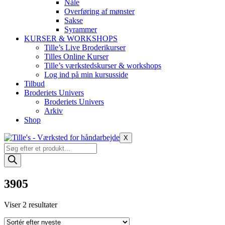
Nåle
Overføring af mønster
Sakse
Syrammer
KURSER & WORKSHOPS
Tille’s Live Broderikurser
Tilles Online Kurser
Tille’s værkstedskurser & workshops
Log ind på min kursusside
Tilbud
Broderiets Univers
Broderiets Univers
Arkiv
Shop
X
Products
search
3905
Sorteret
Viser 2 resultater
efter
seneste