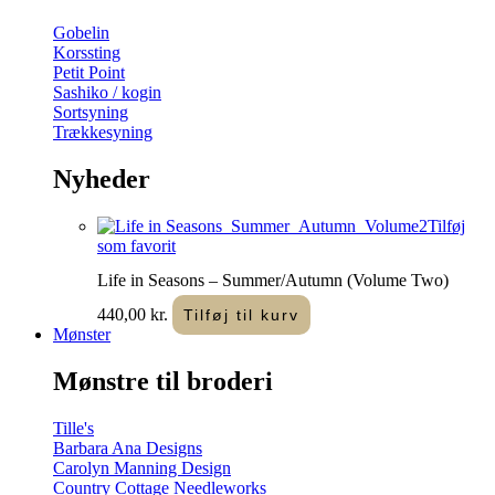
Gobelin
Korssting
Petit Point
Sashiko / kogin
Sortsyning
Trækkesyning
Nyheder
Tilføj
som favorit
Life in Seasons – Summer/Autumn (Volume Two)
440,00
kr.
Tilføj til kurv
Mønster
Mønstre til broderi
Tille's
Barbara Ana Designs
Carolyn Manning Design
Country Cottage Needleworks