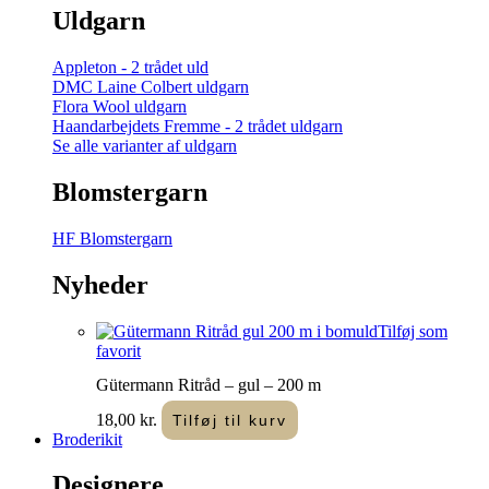
Uldgarn
Appleton - 2 trådet uld
DMC Laine Colbert uldgarn
Flora Wool uldgarn
Haandarbejdets Fremme - 2 trådet uldgarn
Se alle varianter af uldgarn
Blomstergarn
HF Blomstergarn
Nyheder
Tilføj som
favorit
Gütermann Ritråd – gul – 200 m
18,00
kr.
Tilføj til kurv
Broderikit
Designere