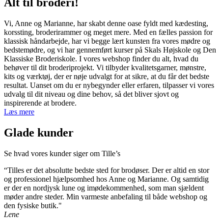
Alt til
broderi
!​
har
flere
Vi, Anne og Marianne, har skabt denne oase fyldt med kædesting,
varianter.
korssting, broderirammer og meget mere. Med en fælles passion for
Mulighederne
klassisk håndarbejde, har vi begge lært kunsten fra vores mødre og
kan
bedstemødre, og vi har gennemført kurser på Skals Højskole og Den
vælges
Klassiske Broderiskole. I vores webshop finder du alt, hvad du
på
behøver til dit broderiprojekt. Vi tilbyder kvalitetsgarner, mønstre,
varesiden
kits og værktøj, der er nøje udvalgt for at sikre, at du får det bedste
resultat. Uanset om du er nybegynder eller erfaren, tilpasser vi vores
udvalg til dit niveau og dine behov, så det bliver sjovt og
inspirerende at brodere.
Læs mere
Glade kunder
Se hvad vores kunder siger om Tille’s
“Tilles er det absolutte bedste sted for brodøser. Der er altid en stor
og professionel hjælpsomhed hos Anne og Marianne. Og samtidig
er der en nordjysk lune og imødekommenhed, som man sjældent
møder andre steder. Min varmeste anbefaling til både webshop og
den fysiske butik."
Lene