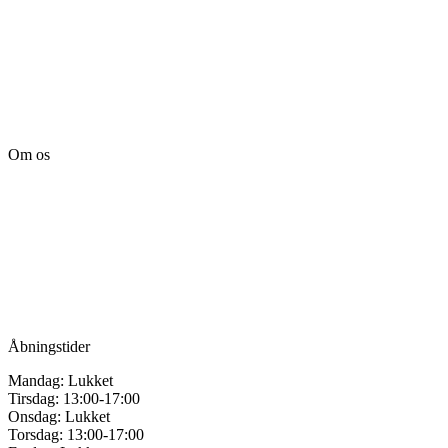
Om os
Tille’s – Værksted
for håndarbejde
Vandmanden 12B
9200 Aalborg SV
Tlf.: +45
81987264
Mail:
info@tilles.dk
CVR: 42501328
Åbningstider
Mandag: Lukket
Tirsdag: 13:00-17:00
Onsdag: Lukket
Torsdag: 13:00-17:00