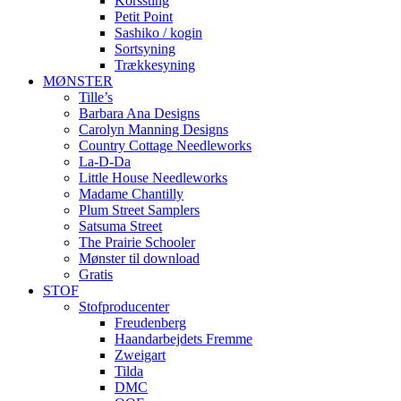
Korssting
Petit Point
Sashiko / kogin
Sortsyning
Trækkesyning
MØNSTER
Tille’s
Barbara Ana Designs
Carolyn Manning Designs
Country Cottage Needleworks
La-D-Da
Little House Needleworks
Madame Chantilly
Plum Street Samplers
Satsuma Street
The Prairie Schooler
Mønster til download
Gratis
STOF
Stofproducenter
Freudenberg
Haandarbejdets Fremme
Zweigart
Tilda
DMC