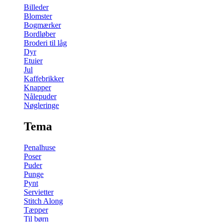
Billeder
Blomster
Bogmærker
Bordløber
Broderi til låg
Dyr
Etuier
Jul
Kaffebrikker
Knapper
Nålepuder
Nøgleringe
Tema
Penalhuse
Poser
Puder
Punge
Pynt
Servietter
Stitch Along
Tæpper
Til børn